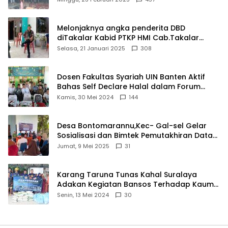
Melonjaknya angka penderita DBD
diTakalar Kabid PTKP HMI Cab.Takalar
angkat bicara
Selasa, 21 Januari 2025
308
Dosen Fakultas Syariah UIN Banten Aktif
Bahas Self Declare Halal dalam Forum
Ijtima Ulama MUI
Kamis, 30 Mei 2024
144
Desa Bontomarannu,Kec- Gal-sel Gelar
Sosialisasi dan Bimtek Pemutakhiran Data
ID
Jumat, 9 Mei 2025
31
Karang Taruna Tunas Kahal Suralaya
Adakan Kegiatan Bansos Terhadap Kaum
Dhuafa dan Anak Yatim-Piatu
Senin, 13 Mei 2024
30