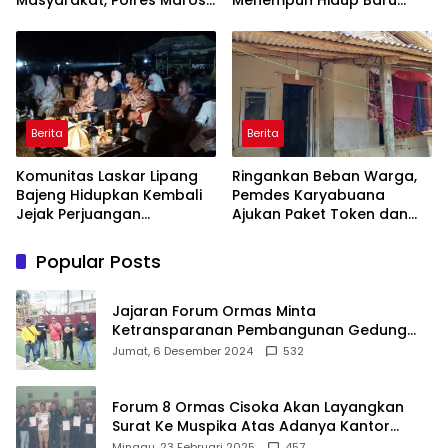
Masyarakat, Polres Maros
Menempuh Hidup Baru
Gelar Razia Operasi Cipta
untuk Hana Novia dan
Kondusif
Tuanku Ihza Kemalsya
Damanik
Berita
Berita
Komunitas Laskar Lipang
Ringankan Beban Warga,
Bajeng Hidupkan Kembali
Pemdes Karyabuana
Jejak Perjuangan
Ajukan Paket Token dan
Ranggong Daeng Romo,
Penurunan Daya Listrik ke
Wabup Takalar: Apresiasi
PLN
Popular Posts
Bahwa Sejarah Adalah
Warisan yang Tak Ternilai”.
Jajaran Forum Ormas Minta
Ketransparanan Pembangunan Gedung
Damkar Di Kecamatan Cisoka
Jumat, 6 Desember 2024
532
Forum 8 Ormas Cisoka Akan Layangkan
Surat Ke Muspika Atas Adanya Kantor
Matel di Cisoka
Minggu, 23 Februari 2025
457