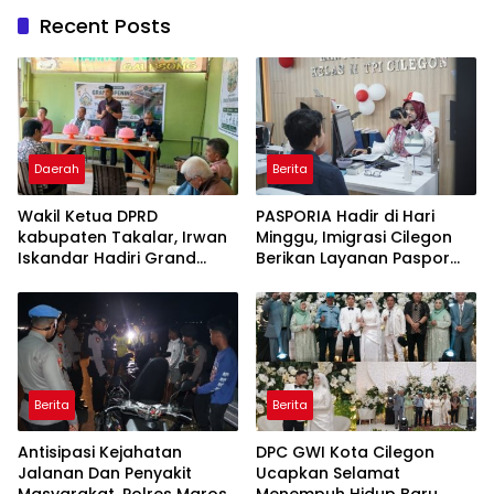
Recent Posts
Daerah
Berita
Wakil Ketua DPRD
PASPORIA Hadir di Hari
kabupaten Takalar, Irwan
Minggu, Imigrasi Cilegon
Iskandar Hadiri Grand
Berikan Layanan Paspor
Opening Rumah sehat
Sekaligus Cek Kesehatan
Pertama di Takalar,
Gratis
Melayani Terapis Gratis
untuk Pasien Dhuafa dan
umum.
Berita
Berita
Antisipasi Kejahatan
DPC GWI Kota Cilegon
Jalanan Dan Penyakit
Ucapkan Selamat