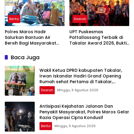
Warisan yang Tak Ternilai”.
Berita
Daerah
Polres Maros Hadir
UPT Puskesmas
Salurkan Bantuan Air
Pattallassang Terbaik di
Bersih Bagi Masyarakat
Takalar Award 2026, Bukti
Terdampak Krisis Air Bersih
Komitmen Hadirkan
Di Maros
Pelayanan Kesehatan
Baca Juga
Berkualitas
Wakil Ketua DPRD kabupaten Takalar,
Irwan Iskandar Hadiri Grand Opening
Rumah sehat Pertama di Takalar,
Melayani Terapis Gratis untuk Pasien
Daerah
Minggu, 9 Agustus 2026
Dhuafa dan umum.
Antisipasi Kejahatan Jalanan Dan
Penyakit Masyarakat, Polres Maros Gelar
Razia Operasi Cipta Kondusif
Berita
Minggu, 9 Agustus 2026