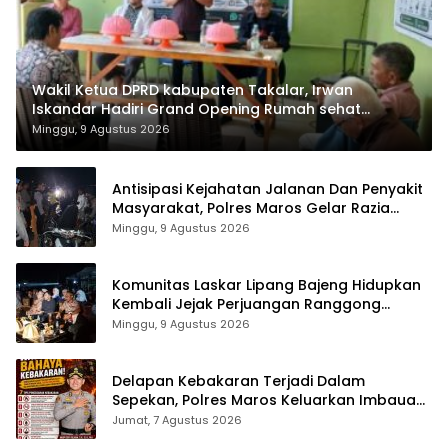
Wakil Ketua DPRD kabupaten Takalar, Irwan
Iskandar Hadiri Grand Opening Rumah sehat
Pertama di Takalar, Melayani Terapis Gratis untuk
Minggu, 9 Agustus 2026
Pasien Dhuafa dan umum.
Antisipasi Kejahatan Jalanan Dan Penyakit
Masyarakat, Polres Maros Gelar Razia
Operasi Cipta Kondusif
Minggu, 9 Agustus 2026
Komunitas Laskar Lipang Bajeng Hidupkan
Kembali Jejak Perjuangan Ranggong
Daeng Romo, Wabup Takalar: Apresiasi
Minggu, 9 Agustus 2026
Bahwa Sejarah Adalah Warisan yang Tak
Ternilai”.
Delapan Kebakaran Terjadi Dalam
Sepekan, Polres Maros Keluarkan Imbauan
kepada Masyarakat
Jumat, 7 Agustus 2026