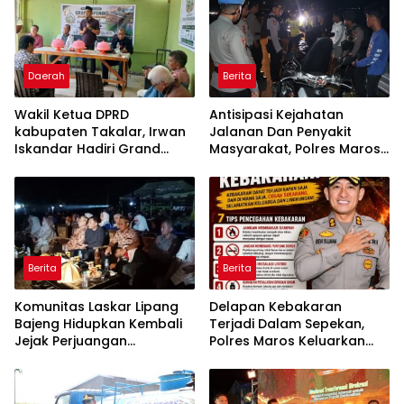
Daerah
Berita
Wakil Ketua DPRD
Antisipasi Kejahatan
kabupaten Takalar, Irwan
Jalanan Dan Penyakit
Iskandar Hadiri Grand
Masyarakat, Polres Maros
Opening Rumah sehat
Gelar Razia Operasi Cipta
Pertama di Takalar,
Kondusif
Melayani Terapis Gratis
untuk Pasien Dhuafa dan
umum.
Berita
Berita
Komunitas Laskar Lipang
Delapan Kebakaran
Bajeng Hidupkan Kembali
Terjadi Dalam Sepekan,
Jejak Perjuangan
Polres Maros Keluarkan
Ranggong Daeng Romo,
Imbauan kepada
Wabup Takalar: Apresiasi
Masyarakat
Bahwa Sejarah Adalah