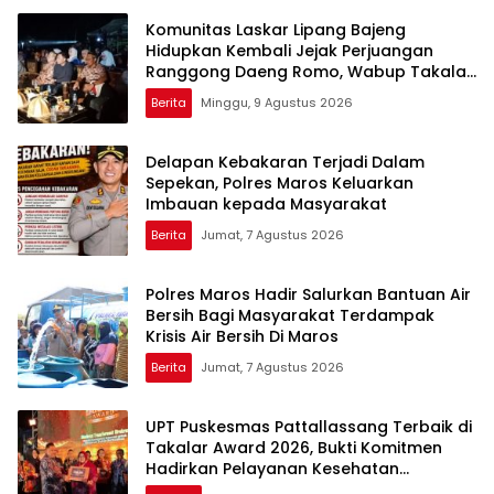
Komunitas Laskar Lipang Bajeng
Hidupkan Kembali Jejak Perjuangan
Ranggong Daeng Romo, Wabup Takalar:
Apresiasi Bahwa Sejarah Adalah
Berita
Minggu, 9 Agustus 2026
Warisan yang Tak Ternilai”.
Delapan Kebakaran Terjadi Dalam
Sepekan, Polres Maros Keluarkan
Imbauan kepada Masyarakat
Berita
Jumat, 7 Agustus 2026
Polres Maros Hadir Salurkan Bantuan Air
Bersih Bagi Masyarakat Terdampak
Krisis Air Bersih Di Maros
Berita
Jumat, 7 Agustus 2026
UPT Puskesmas Pattallassang Terbaik di
Takalar Award 2026, Bukti Komitmen
Hadirkan Pelayanan Kesehatan
Berkualitas