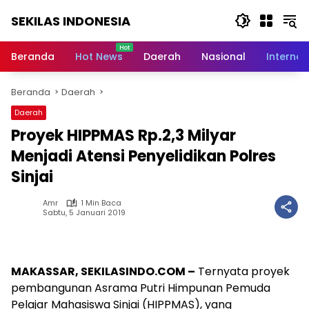
Langsung
SEKILAS INDONESIA
ke
konten
Berita
Terkini,
Beranda
Hot News
Daerah
Nasional
Internas
Breaking
News,
Beranda
Daerah
Latest
World,
Daerah
Headlines,
Proyek HIPPMAS Rp.2,3 Milyar
News
Today
Menjadi Atensi Penyelidikan Polres
Sinjai
Amr
1 Min Baca
Sabtu, 5 Januari 2019
MAKASSAR, SEKILASINDO.COM –
Ternyata proyek
pembangunan Asrama Putri Himpunan Pemuda
Pelajar Mahasiswa Sinjai (HIPPMAS), yang