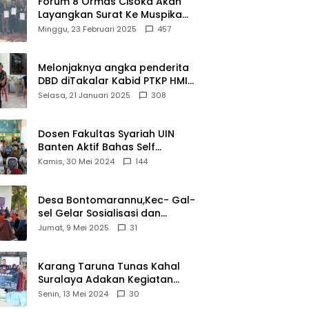
Forum 8 Ormas Cisoka Akan
Layangkan Surat Ke Muspika
Atas Adanya Kantor Matel di
Minggu, 23 Februari 2025
457
Cisoka
Melonjaknya angka penderita
DBD diTakalar Kabid PTKP HMI
Cab.Takalar angkat bicara
Selasa, 21 Januari 2025
308
Dosen Fakultas Syariah UIN
Banten Aktif Bahas Self
Declare Halal dalam Forum
Kamis, 30 Mei 2024
144
Ijtima Ulama MUI
Desa Bontomarannu,Kec- Gal-
sel Gelar Sosialisasi dan
Bimtek Pemutakhiran Data ID
Jumat, 9 Mei 2025
31
Karang Taruna Tunas Kahal
Suralaya Adakan Kegiatan
Bansos Terhadap Kaum
Senin, 13 Mei 2024
30
Dhuafa dan Anak Yatim-Piatu