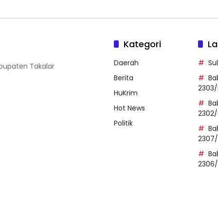
Kategori
La
Daerah
Su
abupaten Takalar
Berita
Ba
2303/
HuKrim
Ba
Hot News
2302/
Politik
Ba
2307
Ba
2306