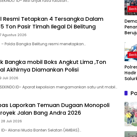
SEKINDO. ID– Aksi unjuk rasa ratusan…
Beri
l Resmi Tetapkan 4 Tersangka Dalam
Dem
5 Ton Pasir Timah Ilegal Di Belitung
Pena
Beruj
 7 Agustus 2026
Ricuh
l – Polda Bangka Belitung resmi menetapkan…
Wasp
Timah
Beri
Belit
k Bangka mobil Boks Angkut Lima ,Ton
Timur
Polre
Terb
al Akhirnya Diamankan Polisi
Hadir
Salur
9 Juli 2026
Bantu
SEKINDO.ID– Aparat kepolisian mengamankan satu unit mobil…
Bersi
Po
Masy
Terd
bas Laporkan ‎Temuan Dugaan Monopoli
Krisis
 Proyek Jalan Bang Andra 2026
Bersih
Maro
 28 Juli 2026
. ID– Aliansi Muda Banten Selatan (AMBAS)…