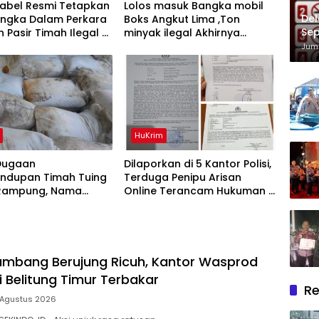
Babel Resmi Tetapkan
Lolos masuk Bangka mobil
Del
angka Dalam Perkara
Boks Angkut Lima ,Ton
Sep
n Pasir Timah Ilegal Di
minyak ilegal Akhirnya
Im
g
Diamankan Polisi
Juma
HuKrim
Dugaan
Dilaporkan di 5 Kantor Polisi,
undupan Timah Tuing
Terduga Penipu Arisan
Rampung, Nama
Online Terancam Hukuman 4
Kuday Muncul Dalam
Tahun Penjara denda Rp.500
si Penyidikan
Juta
mbang Berujung Ricuh, Kantor Wasprod
i Belitung Timur Terbakar
Re
 Agustus 2026