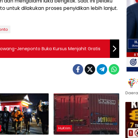
 dan mengalami luka bengkak. Saat ini pelaku
untuk dilakukan proses penyidikan lebih lanjut.
onto
Taowang-Jeneponto Buka Kursus Menjahit Gratis
Daera
HuKrim