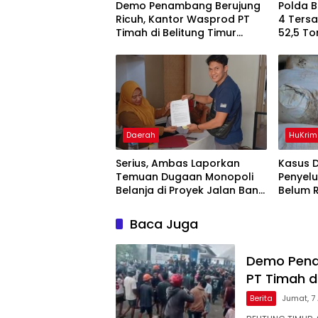
Demo Penambang Berujung
Polda 
Ricuh, Kantor Wasprod PT
4 Ters
Timah di Belitung Timur
52,5 To
Terbakar
Belitun
Daerah
HuKrim
Serius, Ambas Laporkan
Kasus 
‎Temuan Dugaan Monopoli
Penyel
Belanja di Proyek Jalan Bang
Belum 
Andra 2026
Akbar 
Informa
Baca Juga
Demo Pena
PT Timah d
Berita
Jumat, 7