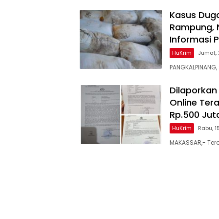
Kasus Dug
Rampung, 
Informasi 
HuKrim
Jumat, 
PANGKALPINANG,
Dilaporkan 
Online Te
Rp.500 Jut
HuKrim
Rabu, 1
MAKASSAR,- Terd