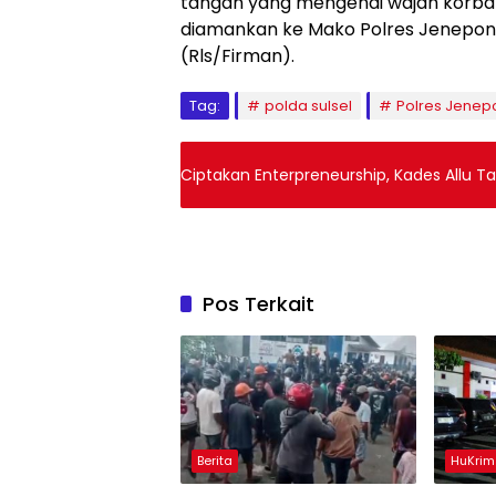
tangan yang mengenai wajah korban
diamankan ke Mako Polres Jeneponto 
(Rls/Firman).
Tag:
polda sulsel
Polres Jenep
Ciptakan Enterpreneurship, Kades Allu 
Pos Terkait
Berita
HuKrim