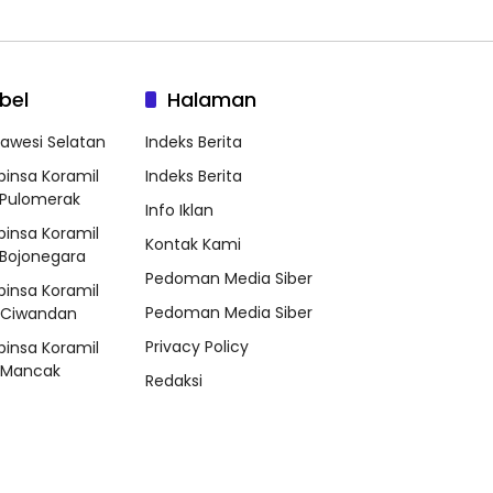
bel
Halaman
lawesi Selatan
Indeks Berita
binsa Koramil
Indeks Berita
Pulomerak
Info Iklan
binsa Koramil
Kontak Kami
Bojonegara
Pedoman Media Siber
binsa Koramil
Pedoman Media Siber
/Ciwandan
Privacy Policy
binsa Koramil
/Mancak
Redaksi