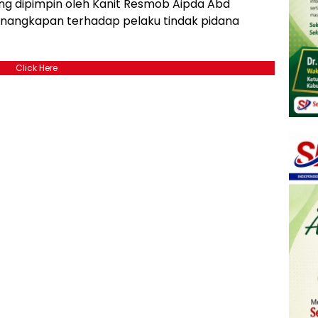
g dipimpin oleh Kanit Resmob Aipda Abd
enangkapan terhadap pelaku tindak pidana
Click Here