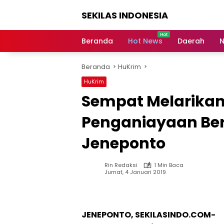
Langsung
SEKILAS INDONESIA
ke
konten
Berita
Terkini,
Beranda
Hot News
Daerah
N
Breaking
News,
Beranda
HuKrim
Latest
World,
HuKrim
Headlines,
Sempat Melarikan 
News
Today
Penganiayaan Berh
Jeneponto
Rin Redaksi
1 Min Baca
Jumat, 4 Januari 2019
JENEPONTO, SEKILASINDO.COM-