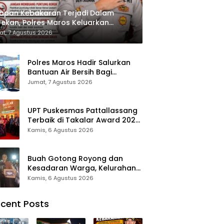
apan Kebakaran Terjadi Dalam
ekan, Polres Maros Keluarkan
bauan kepada Masyarakat
t, 7 Agustus 2026
Polres Maros Hadir Salurkan
Bantuan Air Bersih Bagi
Masyarakat Terdampak Krisis
Jumat, 7 Agustus 2026
Air Bersih Di Maros
UPT Puskesmas Pattallassang
Terbaik di Takalar Award 2026,
Bukti Komitmen Hadirkan
Kamis, 6 Agustus 2026
Pelayanan Kesehatan
Berkualitas
Buah Gotong Royong dan
Kesadaran Warga, Kelurahan
Patte’ne Menjadi Bintang
Kamis, 6 Agustus 2026
Takalar Award 2026
cent Posts