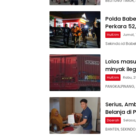
BELITUNG TIMUR, 
Polda Babe
Perkara 52,
HuKrim
Jumat,
Sekindo.id Babe
Lolos masu
minyak ileg
HuKrim
Rabu, 2
PANGKALPINANG, 
Serius, Am
Belanja di
Daerah
Selasa,
BANTEN, SEKINDO