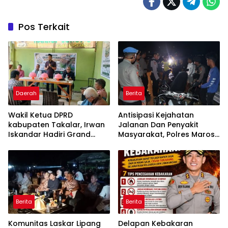
Pos Terkait
Daerah
Berita
Wakil Ketua DPRD
Antisipasi Kejahatan
kabupaten Takalar, Irwan
Jalanan Dan Penyakit
Iskandar Hadiri Grand
Masyarakat, Polres Maros
Opening Rumah sehat
Gelar Razia Operasi Cipta
Pertama di Takalar,
Kondusif
Melayani Terapis Gratis
untuk Pasien Dhuafa dan
umum.
Berita
Berita
Komunitas Laskar Lipang
Delapan Kebakaran