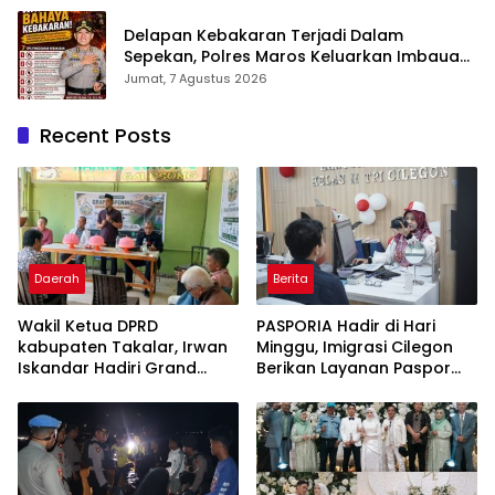
Ternilai”.
Delapan Kebakaran Terjadi Dalam
Sepekan, Polres Maros Keluarkan Imbauan
kepada Masyarakat
Jumat, 7 Agustus 2026
Recent Posts
Daerah
Berita
Wakil Ketua DPRD
PASPORIA Hadir di Hari
kabupaten Takalar, Irwan
Minggu, Imigrasi Cilegon
Iskandar Hadiri Grand
Berikan Layanan Paspor
Opening Rumah sehat
Sekaligus Cek Kesehatan
Pertama di Takalar,
Gratis
Melayani Terapis Gratis
untuk Pasien Dhuafa dan
umum.