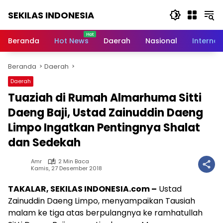
Langsung
SEKILAS INDONESIA
ke
konten
Berita
Terkini,
Beranda
Hot News
Daerah
Nasional
Internas
Breaking
News,
Beranda
Daerah
Latest
World,
Daerah
Headlines,
Tuaziah di Rumah Almarhuma Sitti
News
Today
Daeng Baji, Ustad Zainuddin Daeng
Limpo Ingatkan Pentingnya Shalat
dan Sedekah
Amr
2 Min Baca
Kamis, 27 Desember 2018
TAKALAR, SEKILAS INDONESIA.com –
Ustad
Zainuddin Daeng Limpo, menyampaikan Tausiah
malam ke tiga atas berpulangnya ke ramhatullah