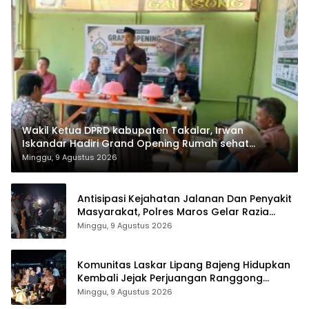
Wakil Ketua DPRD kabupaten Takalar, Irwan
Iskandar Hadiri Grand Opening Rumah sehat
Pertama di Takalar, Melayani Terapis Gratis untuk
Minggu, 9 Agustus 2026
Pasien Dhuafa dan umum.
Antisipasi Kejahatan Jalanan Dan Penyakit
Masyarakat, Polres Maros Gelar Razia
Operasi Cipta Kondusif
Minggu, 9 Agustus 2026
Komunitas Laskar Lipang Bajeng Hidupkan
Kembali Jejak Perjuangan Ranggong
Daeng Romo, Wabup Takalar: Apresiasi
Minggu, 9 Agustus 2026
Bahwa Sejarah Adalah Warisan yang Tak