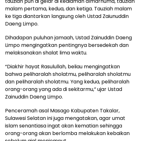
tauziah pun di gelar di kediaman almarhuma, tauziah
malam pertama, kedua, dan ketiga. Tauziah malam
ke tiga diantarkan langsung oleh Ustad Zaiunuddin
Daeng Limpo.
Dihadapan puluhan jamaah, Ustad Zainuddin Daeng
Limpo mengingatkan pentingnya bersedekah dan
melaksanakan shalat lima waktu.
“Diakhir hayat Rasulullah, beliau mengingatkan
bahwa peliharalah sholatmu, peliharalah sholatmu
dan peliharalah sholatmu. Yang kedua, peliharalah
orang-orang yang ada di sekitarmu,” ujar Ustad
Zainuddin Daeng Limpo.
Penceramah asal Masago Kabupaten Takalar,
Sulawesi Selatan ini juga mengatakan, agar umat
islam senantiasa ingat akan kematian sehingga
orang-orang akan berlomba melakukan kebaikan
sebelum ajal menjemput.