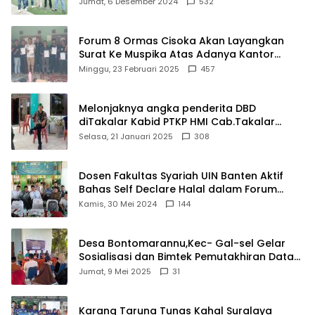
Jumat, 6 Desember 2024
532
Forum 8 Ormas Cisoka Akan Layangkan
Surat Ke Muspika Atas Adanya Kantor
Matel di Cisoka
Minggu, 23 Februari 2025
457
Melonjaknya angka penderita DBD
diTakalar Kabid PTKP HMI Cab.Takalar
angkat bicara
Selasa, 21 Januari 2025
308
Dosen Fakultas Syariah UIN Banten Aktif
Bahas Self Declare Halal dalam Forum
Ijtima Ulama MUI
Kamis, 30 Mei 2024
144
Desa Bontomarannu,Kec- Gal-sel Gelar
Sosialisasi dan Bimtek Pemutakhiran Data
ID
Jumat, 9 Mei 2025
31
Karang Taruna Tunas Kahal Suralaya