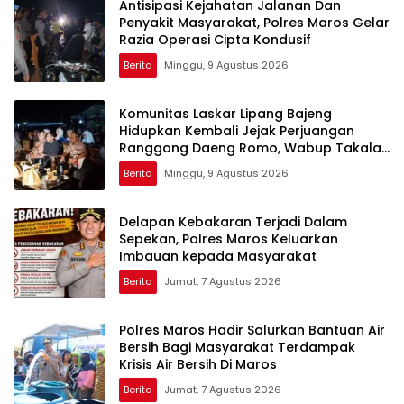
Antisipasi Kejahatan Jalanan Dan
Penyakit Masyarakat, Polres Maros Gelar
Razia Operasi Cipta Kondusif
Berita
Minggu, 9 Agustus 2026
Komunitas Laskar Lipang Bajeng
Hidupkan Kembali Jejak Perjuangan
Ranggong Daeng Romo, Wabup Takalar:
Apresiasi Bahwa Sejarah Adalah
Berita
Minggu, 9 Agustus 2026
Warisan yang Tak Ternilai”.
Delapan Kebakaran Terjadi Dalam
Sepekan, Polres Maros Keluarkan
Imbauan kepada Masyarakat
Berita
Jumat, 7 Agustus 2026
Polres Maros Hadir Salurkan Bantuan Air
Bersih Bagi Masyarakat Terdampak
Krisis Air Bersih Di Maros
Berita
Jumat, 7 Agustus 2026