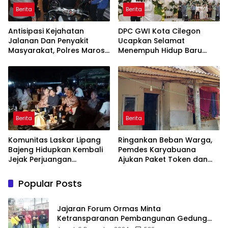
Berita
Berita
Antisipasi Kejahatan
DPC GWI Kota Cilegon
Jalanan Dan Penyakit
Ucapkan Selamat
Masyarakat, Polres Maros
Menempuh Hidup Baru
Gelar Razia Operasi Cipta
untuk Hana Novia dan
Kondusif
Tuanku Ihza Kemalsya
Damanik
Berita
Berita
Komunitas Laskar Lipang
Ringankan Beban Warga,
Bajeng Hidupkan Kembali
Pemdes Karyabuana
Jejak Perjuangan
Ajukan Paket Token dan
Ranggong Daeng Romo,
Penurunan Daya Listrik ke
Wabup Takalar: Apresiasi
PLN
Popular Posts
Bahwa Sejarah Adalah
Warisan yang Tak Ternilai”.
Jajaran Forum Ormas Minta
Ketransparanan Pembangunan Gedung
Damkar Di Kecamatan Cisoka