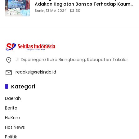
Adakan Kegiatan Bansos Terhadap Kaum
Dhuafa dan Anak Yatim-Piatu
Senin, 13 Mei 2024
30
Jl. Diponegoro Ruko Biringbalang, Kabupaten Takalar
redaksi@sekindo.id
Kategori
Daerah
Berita
HuKrim
Hot News
Politik