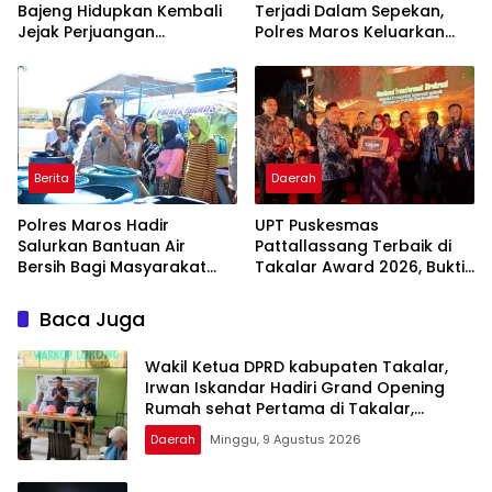
Bajeng Hidupkan Kembali
Terjadi Dalam Sepekan,
Jejak Perjuangan
Polres Maros Keluarkan
Ranggong Daeng Romo,
Imbauan kepada
Wabup Takalar: Apresiasi
Masyarakat
Bahwa Sejarah Adalah
Warisan yang Tak Ternilai”.
Berita
Daerah
Polres Maros Hadir
UPT Puskesmas
Salurkan Bantuan Air
Pattallassang Terbaik di
Bersih Bagi Masyarakat
Takalar Award 2026, Bukti
Terdampak Krisis Air Bersih
Komitmen Hadirkan
Di Maros
Pelayanan Kesehatan
Baca Juga
Berkualitas
Wakil Ketua DPRD kabupaten Takalar,
Irwan Iskandar Hadiri Grand Opening
Rumah sehat Pertama di Takalar,
Melayani Terapis Gratis untuk Pasien
Daerah
Minggu, 9 Agustus 2026
Dhuafa dan umum.