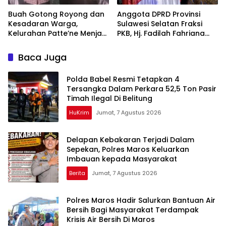
Buah Gotong Royong dan
Anggota DPRD Provinsi
Kesadaran Warga,
Sulawesi Selatan Fraksi
Kelurahan Patte’ne Menjadi
PKB, Hj. Fadilah Fahriana
Bintang Takalar Award
Hadiri Dan Beri Apresiasi :
2026
Takalar Menyalakan
Baca Juga
Lentera Pengabdian
Melalui Malam Apresiasi
Polda Babel Resmi Tetapkan 4
dan Inovasi Award 2026
Tersangka Dalam Perkara 52,5 Ton Pasir
Timah Ilegal Di Belitung
HuKrim
Jumat, 7 Agustus 2026
Delapan Kebakaran Terjadi Dalam
Sepekan, Polres Maros Keluarkan
Imbauan kepada Masyarakat
Berita
Jumat, 7 Agustus 2026
Polres Maros Hadir Salurkan Bantuan Air
Bersih Bagi Masyarakat Terdampak
Krisis Air Bersih Di Maros