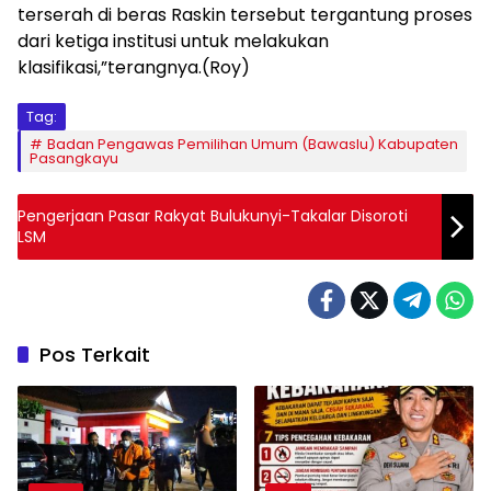
terserah di beras Raskin tersebut tergantung proses
dari ketiga institusi untuk melakukan
klasifikasi,”terangnya.(Roy)
Tag:
Badan Pengawas Pemilihan Umum (Bawaslu) Kabupaten
Pasangkayu
Pengerjaan Pasar Rakyat Bulukunyi-Takalar Disoroti
LSM
Pos Terkait