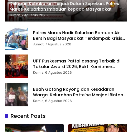
Delapan Kebakaran Terjadi Dalam Sepekan, Polres
Maros Keluarkan Imbauan kepada Masyarakat
Jumat, 7 Agustus 2026
Polres Maros Hadir Salurkan Bantuan Air
Bersih Bagi Masyarakat Terdampak Krisis
Air Bersih Di Maros
Jumat, 7 Agustus 2026
UPT Puskesmas Pattallassang Terbaik di
Takalar Award 2026, Bukti Komitmen
Hadirkan Pelayanan Kesehatan Berkualitas
Kamis, 6 Agustus 2026
Buah Gotong Royong dan Kesadaran
Warga, Kelurahan Patte’ne Menjadi Bintang
Takalar Award 2026
Kamis, 6 Agustus 2026
Recent Posts