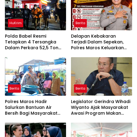
HuKrim
Berita
Polda Babel Resmi
Delapan Kebakaran
Tetapkan 4 Tersangka
Terjadi Dalam Sepekan,
Dalam Perkara 52,5 Ton
Polres Maros Keluarkan
Pasir Timah Ilegal Di
Imbauan kepada
Belitung
Masyarakat
Berita
Berita
Polres Maros Hadir
Legislator Gerindra Wihadi
Salurkan Bantuan Air
Wiyanto Ajak Masyarakat
Bersih Bagi Masyarakat
Awasi Program Makan
Terdampak Krisis Air Bersih
Bergizi Gratis agar Tepat
Di Maros
Sasaran