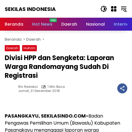
Langsung
SEKILAS INDONESIA
ke
konten
Berita
Terkini,
Beranda
Hot News
Daerah
Nasional
Internas
Breaking
News,
Beranda
Daerah
Latest
World,
Daerah
HuKrim
Headlines,
Divisi HPP dan Sengketa: Laporan
News
Today
Warga Randomayang Sudah Di
Registrasi
Rin Redaksi
1 Min Baca
Jumat, 21 Desember 2018
PASANGKAYU, SEKILASINDO.COM-
Badan
Pengawas Pemilihan Umum (Bawaslu) Kabupaten
Pasangkayu menanggapi laporan warga