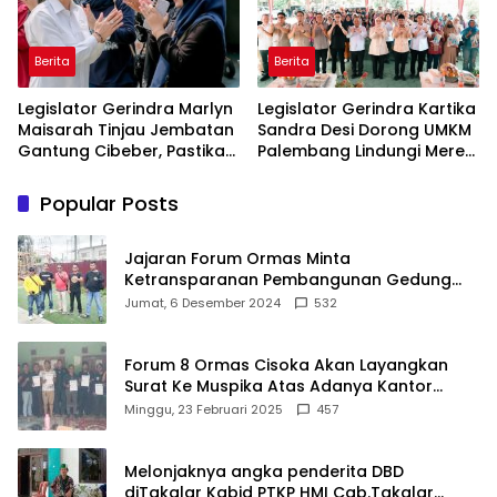
Berita
Berita
Legislator Gerindra Marlyn
Legislator Gerindra Kartika
Maisarah Tinjau Jembatan
Sandra Desi Dorong UMKM
Gantung Cibeber, Pastikan
Palembang Lindungi Merek
Aspirasi Warga Terlaksana
Usaha
Popular Posts
Jajaran Forum Ormas Minta
Ketransparanan Pembangunan Gedung
Damkar Di Kecamatan Cisoka
Jumat, 6 Desember 2024
532
Forum 8 Ormas Cisoka Akan Layangkan
Surat Ke Muspika Atas Adanya Kantor
Matel di Cisoka
Minggu, 23 Februari 2025
457
Melonjaknya angka penderita DBD
diTakalar Kabid PTKP HMI Cab.Takalar