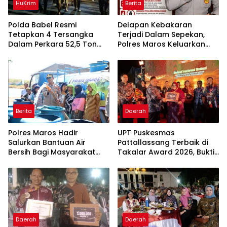
HuKrim
Berita
Polda Babel Resmi
Delapan Kebakaran
Tetapkan 4 Tersangka
Terjadi Dalam Sepekan,
Dalam Perkara 52,5 Ton
Polres Maros Keluarkan
Pasir Timah Ilegal Di
Imbauan kepada
Belitung
Masyarakat
Berita
Daerah
Polres Maros Hadir
UPT Puskesmas
Salurkan Bantuan Air
Pattallassang Terbaik di
Bersih Bagi Masyarakat
Takalar Award 2026, Bukti
Terdampak Krisis Air Bersih
Komitmen Hadirkan
Di Maros
Pelayanan Kesehatan
Berkualitas
Daerah
Daerah