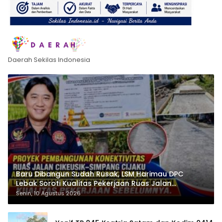
Daerah Sekilas Indonesia
Baru Dibangun Sudah Rusak, LSM Harimau DPC
Lebak Soroti Kualitas Pekerjaan Ruas Jalan
Cikeusik-Simpang Cijaku
Senin, 10 Agustus 2026