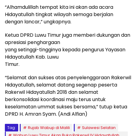
“Alhamdulillah tempat kita ini akan ada acara
Hidayatullah tingkat wilayah semoga berjalan
dengan lancar,” ungkapnya.
Ketua DPRD Luwu Timur juga memberi dukungan dan
apresiasi penghargaan
yang setinggi-tingginya kepada pengurus Yayasan
Hidayatullah Kab. Luwu
Timur.
“Selamat dan sukses atas penyelenggaraan Rakerwil
Hidayatullah, selamat datang segenap peserta
Rakerwil Hidayatullah 2018 dan selamat
berkonsolidasi koordinasi maju terus untuk
keselamatan ummat sukses bersama,” tutup ketua
DPRD H. Amran Syam. (Andi Alfian)
Tag:
Rujab Wabup di Malili
Sulawesi Selatan
Wabup Luwu Timur Akan Buka Rakerwil IV Hidayatullah