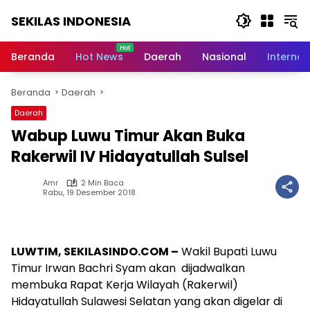
Langsung
SEKILAS INDONESIA
ke
konten
Berita
Terkini,
Beranda
Hot News
Daerah
Nasional
Internas
Breaking
News,
Beranda
Daerah
Latest
World,
Daerah
Headlines,
Wabup Luwu Timur Akan Buka
News
Today
Rakerwil IV Hidayatullah Sulsel
Amr
2 Min Baca
Rabu, 19 Desember 2018
LUWTIM, SEKILASINDO.COM –
Wakil Bupati Luwu
Timur Irwan Bachri Syam akan dijadwalkan
membuka Rapat Kerja Wilayah (Rakerwil)
Hidayatullah Sulawesi Selatan yang akan digelar di