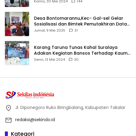
Ijtima Ulama MUI
Kamis, 30 Mei 2024
144
Desa Bontomarannu,Kec- Gal-sel Gelar
Sosialisasi dan Bimtek Pemutakhiran Data
ID
Jumat, 9 Mei 2025
31
Karang Taruna Tunas Kahal Suralaya
Adakan Kegiatan Bansos Terhadap Kaum
Dhuafa dan Anak Yatim-Piatu
Senin, 13 Mei 2024
30
Jl. Diponegoro Ruko Biringbalang, Kabupaten Takalar
redaksi@sekindo.id
Kategori