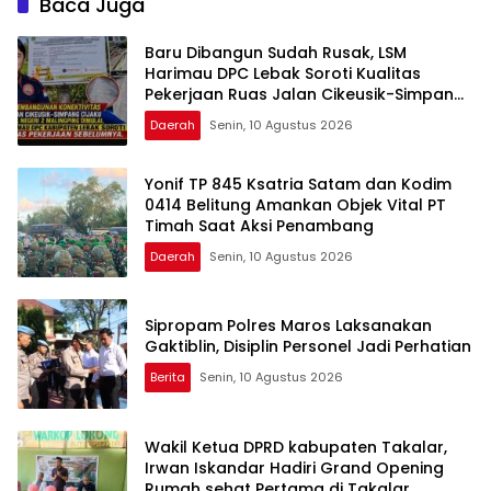
Baca Juga
Bahwa Sejarah Adalah
Warisan yang Tak Ternilai”.
Baru Dibangun Sudah Rusak, LSM
Harimau DPC Lebak Soroti Kualitas
Pekerjaan Ruas Jalan Cikeusik-Simpang
Cijaku
Daerah
Senin, 10 Agustus 2026
Yonif TP 845 Ksatria Satam dan Kodim
0414 Belitung Amankan Objek Vital PT
Timah Saat Aksi Penambang
Daerah
Senin, 10 Agustus 2026
Sipropam Polres Maros Laksanakan
Gaktiblin, Disiplin Personel Jadi Perhatian
Berita
Senin, 10 Agustus 2026
Wakil Ketua DPRD kabupaten Takalar,
Irwan Iskandar Hadiri Grand Opening
Rumah sehat Pertama di Takalar,