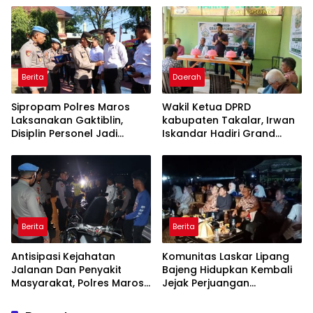
Cikeusik-Simpang Cijaku
Penambang
Berita
Daerah
Sipropam Polres Maros
Wakil Ketua DPRD
Laksanakan Gaktiblin,
kabupaten Takalar, Irwan
Disiplin Personel Jadi
Iskandar Hadiri Grand
Perhatian
Opening Rumah sehat
Pertama di Takalar,
Melayani Terapis Gratis
untuk Pasien Dhuafa dan
umum.
Berita
Berita
Antisipasi Kejahatan
Komunitas Laskar Lipang
Jalanan Dan Penyakit
Bajeng Hidupkan Kembali
Masyarakat, Polres Maros
Jejak Perjuangan
Gelar Razia Operasi Cipta
Ranggong Daeng Romo,
Kondusif
Wabup Takalar: Apresiasi