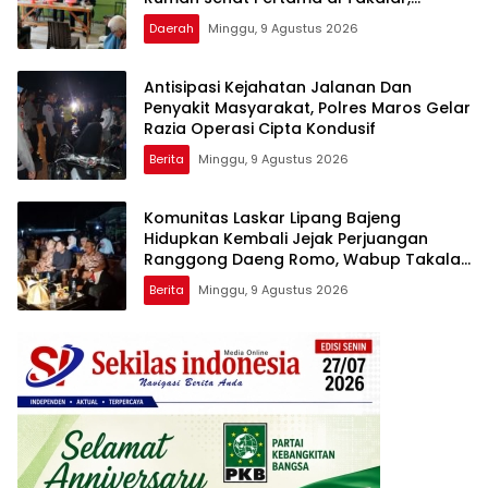
Melayani Terapis Gratis untuk Pasien
Daerah
Minggu, 9 Agustus 2026
Dhuafa dan umum.
Antisipasi Kejahatan Jalanan Dan
Penyakit Masyarakat, Polres Maros Gelar
Razia Operasi Cipta Kondusif
Berita
Minggu, 9 Agustus 2026
Komunitas Laskar Lipang Bajeng
Hidupkan Kembali Jejak Perjuangan
Ranggong Daeng Romo, Wabup Takalar:
Apresiasi Bahwa Sejarah Adalah
Berita
Minggu, 9 Agustus 2026
Warisan yang Tak Ternilai”.