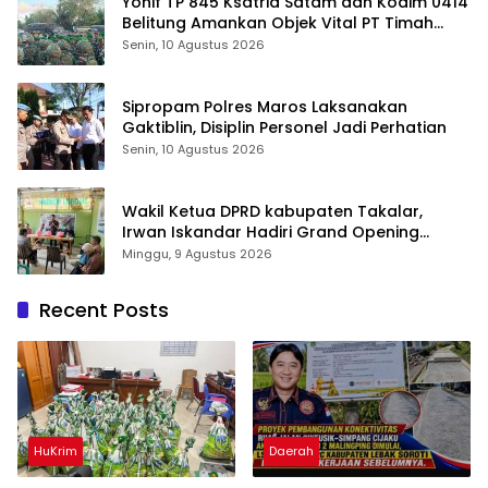
Yonif TP 845 Ksatria Satam dan Kodim 0414
Belitung Amankan Objek Vital PT Timah
Saat Aksi Penambang
Senin, 10 Agustus 2026
Sipropam Polres Maros Laksanakan
Gaktiblin, Disiplin Personel Jadi Perhatian
Senin, 10 Agustus 2026
Wakil Ketua DPRD kabupaten Takalar,
Irwan Iskandar Hadiri Grand Opening
Rumah sehat Pertama di Takalar, Melayani
Minggu, 9 Agustus 2026
Terapis Gratis untuk Pasien Dhuafa dan
umum.
Recent Posts
HuKrim
Daerah