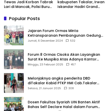
Tewas Jadi Korban Tabrak
kabupaten Takalar, Irwan
Lari di Mancak, Polisi Buru
Iskandar Hadiri Grand
Pengemudi Avanza Atau
Opening Rumah sehat
Kijang Innova
Pertama di Takalar,
Popular Posts
Melayani Terapis Gratis
untuk Pasien Dhuafa dan
umum.
Jajaran Forum Ormas Minta
Ketransparanan Pembangunan Gedung
Damkar Di Kecamatan Cisoka
Jumat, 6 Desember 2024
532
Forum 8 Ormas Cisoka Akan Layangkan
Surat Ke Muspika Atas Adanya Kantor
Matel di Cisoka
Minggu, 23 Februari 2025
457
Melonjaknya angka penderita DBD
diTakalar Kabid PTKP HMI Cab.Takalar
angkat bicara
Selasa, 21 Januari 2025
308
Dosen Fakultas Syariah UIN Banten Aktif
Bahas Self Declare Halal dalam Forum