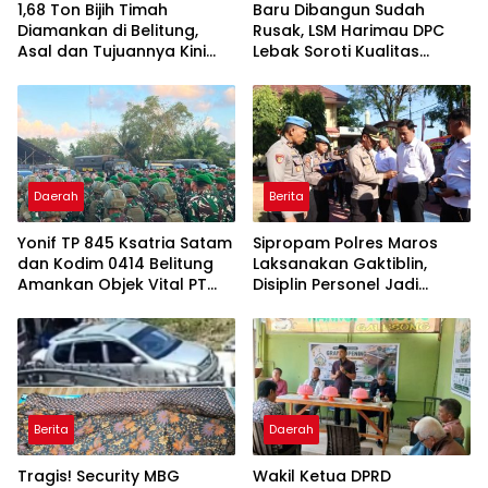
1,68 Ton Bijih Timah
Baru Dibangun Sudah
Diamankan di Belitung,
Rusak, LSM Harimau DPC
Asal dan Tujuannya Kini
Lebak Soroti Kualitas
Didalami
Pekerjaan Ruas Jalan
Cikeusik-Simpang Cijaku
Daerah
Berita
Yonif TP 845 Ksatria Satam
Sipropam Polres Maros
dan Kodim 0414 Belitung
Laksanakan Gaktiblin,
Amankan Objek Vital PT
Disiplin Personel Jadi
Timah Saat Aksi
Perhatian
Penambang
Berita
Daerah
Tragis! Security MBG
Wakil Ketua DPRD