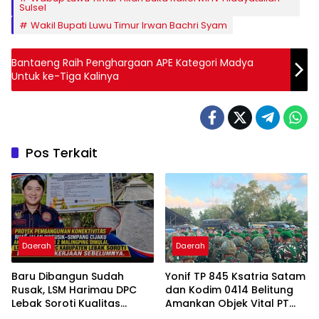
Sulsel
Wakil Bupati Luwu Timur Irwan Bachri Syam
Bantaeng Raih Penghargaan APE Kategori Madya
Untuk ke-Tiga Kalinya
Pos Terkait
Daerah
Daerah
Baru Dibangun Sudah
Yonif TP 845 Ksatria Satam
Rusak, LSM Harimau DPC
dan Kodim 0414 Belitung
Lebak Soroti Kualitas
Amankan Objek Vital PT
Pekerjaan Ruas Jalan
Timah Saat Aksi