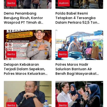
Berita
HuKrim
Demo Penambang
Polda Babel Resmi
Berujung Ricuh, Kantor
Tetapkan 4 Tersangka
Wasprod PT Timah di
Dalam Perkara 52,5 Ton
Belitung Timur Terbakar
Pasir Timah Ilegal Di
Belitung
Berita
Berita
Delapan Kebakaran
Polres Maros Hadir
Terjadi Dalam Sepekan,
Salurkan Bantuan Air
Polres Maros Keluarkan
Bersih Bagi Masyarakat
Imbauan kepada
Terdampak Krisis Air Bersih
Masyarakat
Di Maros
Berita
Berita