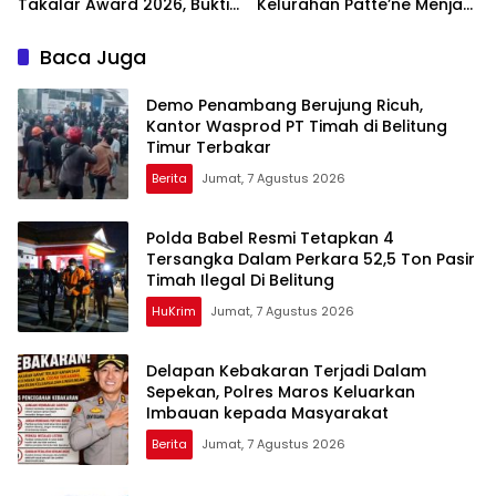
Takalar Award 2026, Bukti
Kelurahan Patte’ne Menjadi
Komitmen Hadirkan
Bintang Takalar Award
Pelayanan Kesehatan
2026
Baca Juga
Berkualitas
Demo Penambang Berujung Ricuh,
Kantor Wasprod PT Timah di Belitung
Timur Terbakar
Berita
Jumat, 7 Agustus 2026
Polda Babel Resmi Tetapkan 4
Tersangka Dalam Perkara 52,5 Ton Pasir
Timah Ilegal Di Belitung
HuKrim
Jumat, 7 Agustus 2026
Delapan Kebakaran Terjadi Dalam
Sepekan, Polres Maros Keluarkan
Imbauan kepada Masyarakat
Berita
Jumat, 7 Agustus 2026