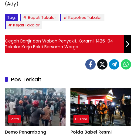
(Ady)
Tag:
Bupati Takalar
Kapolres Takalar
Kejati Takalar
Cegah Banjir dan Wabah Penyakit, Koramil 1426-04
Takalar Kerja Bakti Bersama Warga
Pos Terkait
Berita
HuKrim
Demo Penambang
Polda Babel Resmi