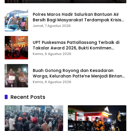
Polres Maros Hadir Salurkan Bantuan Air
Bersih Bagi Masyarakat Terdampak Krisis
Air Bersih Di Maros
Jumat, 7 Agustus 2026
UPT Puskesmas Pattallassang Terbaik di
Takalar Award 2026, Bukti Komitmen
Hadirkan Pelayanan Kesehatan Berkualitas
Kamis, 6 Agustus 2026
Buah Gotong Royong dan Kesadaran
Warga, Kelurahan Patte’ne Menjadi Bintang
Takalar Award 2026
Kamis, 6 Agustus 2026
Recent Posts