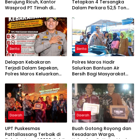
Berujung Ricuh, Kantor
Tetapkan 4 Tersangka
Wasprod PT Timah di
Dalam Perkara 52,5 Ton
Belitung Timur Terbakar
Pasir Timah Ilegal Di
Belitung
Berita
Berita
Delapan Kebakaran
Polres Maros Hadir
Terjadi Dalam Sepekan,
Salurkan Bantuan Air
Polres Maros Keluarkan
Bersih Bagi Masyarakat
Imbauan kepada
Terdampak Krisis Air Bersih
Masyarakat
Di Maros
Daerah
Daerah
UPT Puskesmas
Buah Gotong Royong dan
Pattallassang Terbaik di
Kesadaran Warga,