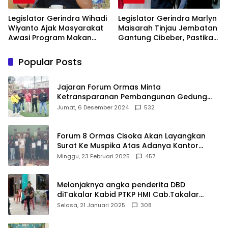
Legislator Gerindra Wihadi
Legislator Gerindra Marlyn
Wiyanto Ajak Masyarakat
Maisarah Tinjau Jembatan
Awasi Program Makan
Gantung Cibeber, Pastikan
Bergizi Gratis agar Tepat
Aspirasi Warga Terlaksana
Sasaran
Popular Posts
Jajaran Forum Ormas Minta
Ketransparanan Pembangunan Gedung
Damkar Di Kecamatan Cisoka
Jumat, 6 Desember 2024
532
Forum 8 Ormas Cisoka Akan Layangkan
Surat Ke Muspika Atas Adanya Kantor
Matel di Cisoka
Minggu, 23 Februari 2025
457
Melonjaknya angka penderita DBD
diTakalar Kabid PTKP HMI Cab.Takalar
angkat bicara
Selasa, 21 Januari 2025
308