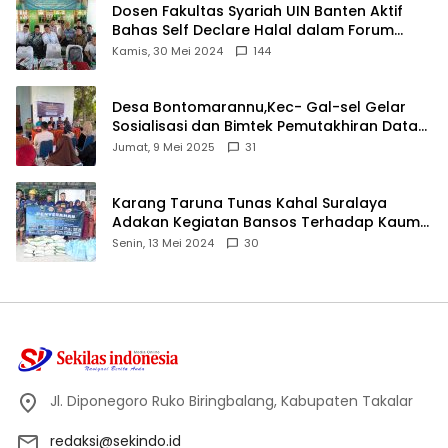
Dosen Fakultas Syariah UIN Banten Aktif
Bahas Self Declare Halal dalam Forum
Ijtima Ulama MUI
Kamis, 30 Mei 2024
144
Desa Bontomarannu,Kec- Gal-sel Gelar
Sosialisasi dan Bimtek Pemutakhiran Data
ID
Jumat, 9 Mei 2025
31
Karang Taruna Tunas Kahal Suralaya
Adakan Kegiatan Bansos Terhadap Kaum
Dhuafa dan Anak Yatim-Piatu
Senin, 13 Mei 2024
30
Jl. Diponegoro Ruko Biringbalang, Kabupaten Takalar
redaksi@sekindo.id