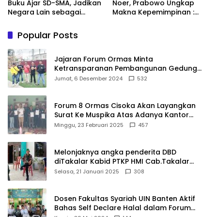
Buku Ajar SD-SMA, Jadikan
Noer, Prabowo Ungkap
Negara Lain sebagai
Makna Kepemimpinan :
Referensi
Bekerja, Cintai Rakyat &
Gunakan Akal Sehat
Popular Posts
Jajaran Forum Ormas Minta
Ketransparanan Pembangunan Gedung
Damkar Di Kecamatan Cisoka
Jumat, 6 Desember 2024
532
Forum 8 Ormas Cisoka Akan Layangkan
Surat Ke Muspika Atas Adanya Kantor
Matel di Cisoka
Minggu, 23 Februari 2025
457
Melonjaknya angka penderita DBD
diTakalar Kabid PTKP HMI Cab.Takalar
angkat bicara
Selasa, 21 Januari 2025
308
Dosen Fakultas Syariah UIN Banten Aktif
Bahas Self Declare Halal dalam Forum
Ijtima Ulama MUI