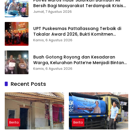
Bersih Bagi Masyarakat Terdampak Krisis
Air Bersih Di Maros
Jumat, 7 Agustus 2026
UPT Puskesmas Pattallassang Terbaik di
Takalar Award 2026, Bukti Komitmen
Hadirkan Pelayanan Kesehatan Berkualitas
Kamis, 6 Agustus 2026
Buah Gotong Royong dan Kesadaran
Warga, Kelurahan Patte’ne Menjadi Bintang
Takalar Award 2026
Kamis, 6 Agustus 2026
Recent Posts
Berita
Berita