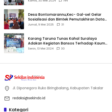
Kamis, 30 Mei 2024
144
Desa Bontomarannu,Kec- Gal-sel Gelar
Sosialisasi dan Bimtek Pemutakhiran Data
ID
Jumat, 9 Mei 2025
31
Karang Taruna Tunas Kahal Suralaya
Adakan Kegiatan Bansos Terhadap Kaum
Dhuafa dan Anak Yatim-Piatu
Senin, 13 Mei 2024
30
Jl. Diponegoro Ruko Biringbalang, Kabupaten Takalar
redaksi@sekindo.id
Kategori