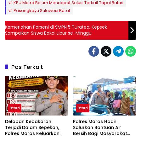
KPU Matra Belum Mendapat Solusi Terkait Tapal Batas
Pasangkayu Sulawesi Barat
Kemeriahan Porseni di SMPN 5 Turatea, Kepsek
Sampaikan Siswa Bakal Libur se-Minggu
Pos Terkait
Berita
Berita
Delapan Kebakaran
Polres Maros Hadir
Terjadi Dalam Sepekan,
Salurkan Bantuan Air
Polres Maros Keluarkan
Bersih Bagi Masyarakat
Imbauan kepada
Terdampak Krisis Air Bersih