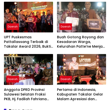
Masyarakat
Di Maros
Daerah
Daerah
UPT Puskesmas
Buah Gotong Royong dan
Pattallassang Terbaik di
Kesadaran Warga,
Takalar Award 2026, Bukti
Kelurahan Patte’ne Menjadi
Komitmen Hadirkan
Bintang Takalar Award
Pelayanan Kesehatan
2026
Berkualitas
Daerah
Daerah
Anggota DPRD Provinsi
Pertama di Indonesia,
Sulawesi Selatan Fraksi
Kabupaten Takalar Gelar
PKB, Hj. Fadilah Fahriana
Malam Apresiasi dan
Hadiri Dan Beri Apresiasi :
Inovasi Award 2026:
Takalar Menyalakan
Panggung Penghargaan