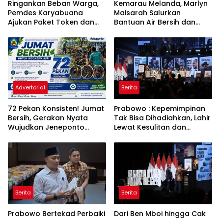
Ringankan Beban Warga,
Kemarau Melanda, Marlyn
Pemdes Karyabuana
Maisarah Salurkan
Ajukan Paket Token dan
Bantuan Air Bersih dan
Penurunan Daya Listrik ke
Toren untuk Warga
PLN
Babakan Madang
Advertorial
Berita
72 Pekan Konsisten! Jumat
Prabowo : Kepemimpinan
Bersih, Gerakan Nyata
Tak Bisa Dihadiahkan, Lahir
Wujudkan Jeneponto
Lewat Kesulitan dan
Bahagia dan Lingkungan
Keberanian
ASRI
Berita
Berita
Prabowo Bertekad Perbaiki
Dari Ben Mboi hingga Cak