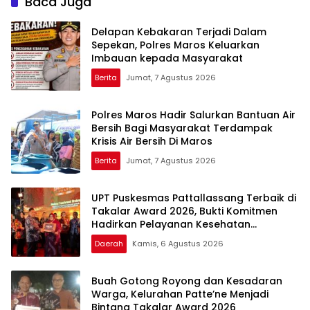
Baca Juga
Lentera Pengabdian
bagi Pelayan Publik
Melalui Malam Apresiasi
Berprestasi
Delapan Kebakaran Terjadi Dalam
dan Inovasi Award 2026
Sepekan, Polres Maros Keluarkan
Imbauan kepada Masyarakat
Berita
Jumat, 7 Agustus 2026
Polres Maros Hadir Salurkan Bantuan Air
Bersih Bagi Masyarakat Terdampak
Krisis Air Bersih Di Maros
Berita
Jumat, 7 Agustus 2026
UPT Puskesmas Pattallassang Terbaik di
Takalar Award 2026, Bukti Komitmen
Hadirkan Pelayanan Kesehatan
Berkualitas
Daerah
Kamis, 6 Agustus 2026
Buah Gotong Royong dan Kesadaran
Warga, Kelurahan Patte’ne Menjadi
Bintang Takalar Award 2026