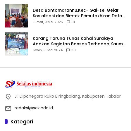
Desa Bontomarannu,Kec- Gal-sel Gelar
Sosialisasi dan Bimtek Pemutakhiran Data
ID
Jumat, 9 Mei 2025
31
Karang Taruna Tunas Kahal Suralaya
Adakan Kegiatan Bansos Terhadap Kaum
Dhuafa dan Anak Yatim-Piatu
Senin, 13 Mei 2024
30
Jl. Diponegoro Ruko Biringbalang, Kabupaten Takalar
redaksi@sekindo.id
Kategori