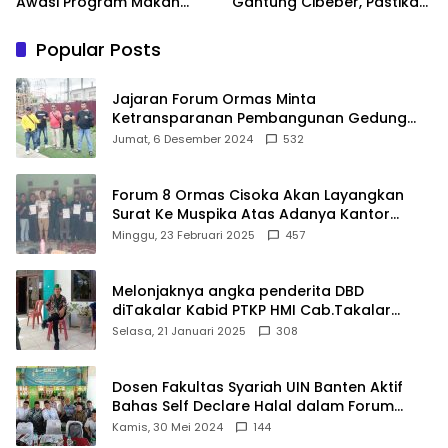
Awasi Program Makan
Gantung Cibeber, Pastikan
Bergizi Gratis agar Tepat
Aspirasi Warga Terlaksana
Sasaran
Popular Posts
Jajaran Forum Ormas Minta
Ketransparanan Pembangunan Gedung
Damkar Di Kecamatan Cisoka
Jumat, 6 Desember 2024
532
Forum 8 Ormas Cisoka Akan Layangkan
Surat Ke Muspika Atas Adanya Kantor
Matel di Cisoka
Minggu, 23 Februari 2025
457
Melonjaknya angka penderita DBD
diTakalar Kabid PTKP HMI Cab.Takalar
angkat bicara
Selasa, 21 Januari 2025
308
Dosen Fakultas Syariah UIN Banten Aktif
Bahas Self Declare Halal dalam Forum
Ijtima Ulama MUI
Kamis, 30 Mei 2024
144