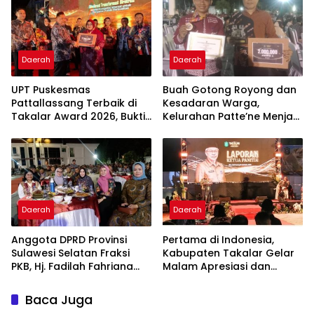
Daerah
Daerah
UPT Puskesmas
Buah Gotong Royong dan
Pattallassang Terbaik di
Kesadaran Warga,
Takalar Award 2026, Bukti
Kelurahan Patte’ne Menjadi
Komitmen Hadirkan
Bintang Takalar Award
Pelayanan Kesehatan
2026
Berkualitas
Daerah
Daerah
Anggota DPRD Provinsi
Pertama di Indonesia,
Sulawesi Selatan Fraksi
Kabupaten Takalar Gelar
PKB, Hj. Fadilah Fahriana
Malam Apresiasi dan
Hadiri Dan Beri Apresiasi :
Inovasi Award 2026:
Takalar Menyalakan
Panggung Penghargaan
Baca Juga
Lentera Pengabdian
bagi Pelayan Publik