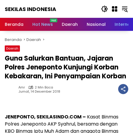
Langsung
SEKILAS INDONESIA
ke
konten
Berita
Terkini,
Beranda
Hot News
Daerah
Nasional
Internas
Breaking
News,
Beranda
Daerah
Latest
World,
Daerah
Headlines,
Guna Salurkan Bantuan, Jajaran
News
Today
Polres Jeneponto Kunjungi Korban
Kebakaran, Ini Penyampaian Korban
Amr
2 Min Baca
Jumat, 14 Desember 2018
JENEPONTO, SEKILASINDO.COM –
Kasat Binmas
Polres Jeneponto AKP Syahrul, bersama dengan
KBO Binmas Iptu Muh Adam dan anggota Binmas