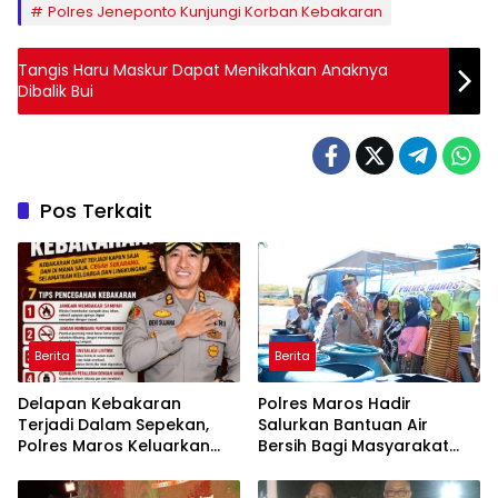
Polres Jeneponto Kunjungi Korban Kebakaran
Tangis Haru Maskur Dapat Menikahkan Anaknya
Dibalik Bui
Pos Terkait
Berita
Berita
Delapan Kebakaran
Polres Maros Hadir
Terjadi Dalam Sepekan,
Salurkan Bantuan Air
Polres Maros Keluarkan
Bersih Bagi Masyarakat
Imbauan kepada
Terdampak Krisis Air Bersih
Masyarakat
Di Maros