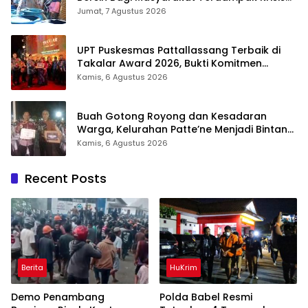
Air Bersih Di Maros
Jumat, 7 Agustus 2026
UPT Puskesmas Pattallassang Terbaik di
Takalar Award 2026, Bukti Komitmen
Hadirkan Pelayanan Kesehatan Berkualitas
Kamis, 6 Agustus 2026
Buah Gotong Royong dan Kesadaran
Warga, Kelurahan Patte’ne Menjadi Bintang
Takalar Award 2026
Kamis, 6 Agustus 2026
Recent Posts
Berita
HuKrim
Demo Penambang
Polda Babel Resmi