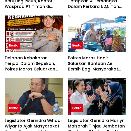
Berujung Ricuh, Kantor
Tetapkan 4 Tersangka
Wasprod PT Timah di
Dalam Perkara 52,5 Ton
Belitung Timur Terbakar
Pasir Timah Ilegal Di
Belitung
Berita
Berita
Delapan Kebakaran
Polres Maros Hadir
Terjadi Dalam Sepekan,
Salurkan Bantuan Air
Polres Maros Keluarkan
Bersih Bagi Masyarakat
Imbauan kepada
Terdampak Krisis Air Bersih
Masyarakat
Di Maros
Berita
Berita
Legislator Gerindra Wihadi
Legislator Gerindra Marlyn
Wiyanto Ajak Masyarakat
Maisarah Tinjau Jembatan