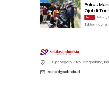
Polres Mar
Ojol di Tanra
Berita
Selasa, 
Sekilas Indonesi
Jl. Diponegoro Ruko Biringbalang, K
redaksi@sekindo.id