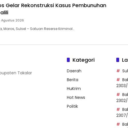
os Gelar Rekonstruksi Kasus Pembunuhan
lili
4 Agustus 2026
a, Maros, Sulsel – Satuan Reserse Kriminal…
Kategori
La
Daerah
Su
abupaten Takalar
Berita
Ba
2303/
HuKrim
Ba
Hot News
2302/
Politik
Ba
2307
Ba