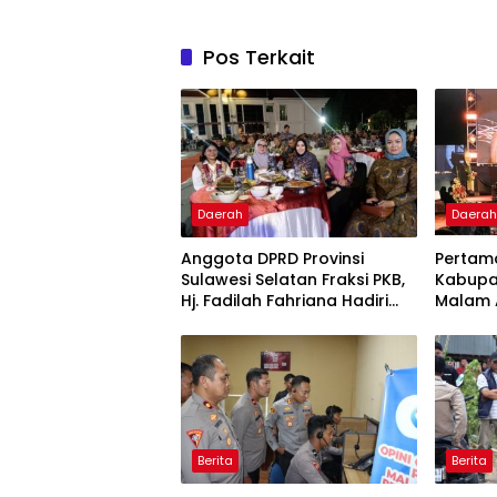
Pos Terkait
Daerah
Daera
Anggota DPRD Provinsi
Pertama
Sulawesi Selatan Fraksi PKB,
Kabupa
Hj. Fadilah Fahriana Hadiri
Malam A
Dan Beri Apresiasi : Takalar
Award 
Menyalakan Lentera
Pengha
Pengabdian Melalui Malam
Publik 
Apresiasi dan Inovasi Award
2026
Berita
Berita