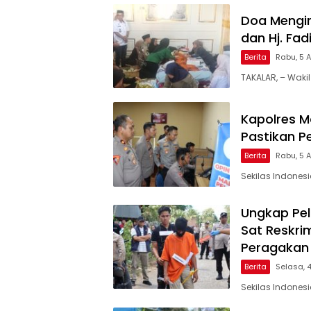
Doa Mengir
dan Hj. Fa
Berita
Rabu, 5 
TAKALAR, – Wakil
Kapolres Ma
Pastikan P
Berita
Rabu, 5 
Sekilas Indones
Ungkap Pel
Sat Reskri
Peragakan
Berita
Selasa, 
Sekilas Indonesi