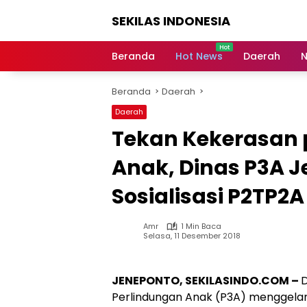
Langsung
SEKILAS INDONESIA
ke
konten
Berita
Terkini,
Beranda
Hot News
Daerah
N
Breaking
News,
Beranda
Daerah
Latest
World,
Daerah
Headlines,
Tekan Kekerasan
News
Today
Anak, Dinas P3A J
Sosialisasi P2TP2A
Amr
1 Min Baca
Selasa, 11 Desember 2018
JENEPONTO, SEKILASINDO.COM –
Perlindungan Anak (P3A) menggelar 