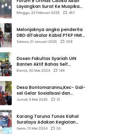
Forum 8 Ormas Cisoka Akan
Layangkan Surat Ke Muspika
Atas Adanya Kantor Matel di
Minggu, 23 Februari 2025
457
Cisoka
Melonjaknya angka penderita
DBD diTakalar Kabid PTKP HMI
Cab.Takalar angkat bicara
Selasa, 21 Januari 2025
308
Dosen Fakultas Syariah UIN
Banten Aktif Bahas Self
Declare Halal dalam Forum
Kamis, 30 Mei 2024
144
Ijtima Ulama MUI
Desa Bontomarannu,Kec- Gal-
sel Gelar Sosialisasi dan
Bimtek Pemutakhiran Data ID
Jumat, 9 Mei 2025
31
Karang Taruna Tunas Kahal
Suralaya Adakan Kegiatan
Bansos Terhadap Kaum
Senin, 13 Mei 2024
30
Dhuafa dan Anak Yatim-Piatu