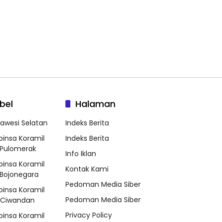
bel
Halaman
lawesi Selatan
Indeks Berita
binsa Koramil
Indeks Berita
Pulomerak
Info Iklan
binsa Koramil
Kontak Kami
Bojonegara
Pedoman Media Siber
binsa Koramil
Pedoman Media Siber
/Ciwandan
Privacy Policy
binsa Koramil