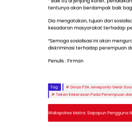
” Baik itu di jenjang karier, pendidi
tentunya akan berdampak baik bagi 
Dia mengatakan, tujuan dari sosialis
kesadaran masyarakat terhadap pen
“Semoga sosialisasi ini akan mengu
diskriminasi terhadap perempuan d
Penulis : Firman
Tag:
Dinas P3A Jeneponto Gelar Sosi
Tekan Kekerasan Pada Perempuan da
Wakapolres Matra: Siapapun Pengguna Na