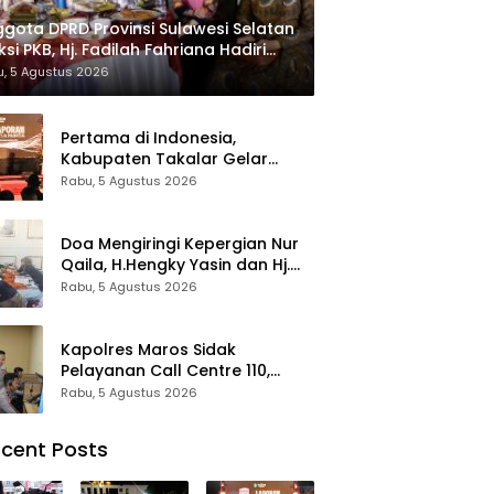
gota DPRD Provinsi Sulawesi Selatan
ksi PKB, Hj. Fadilah Fahriana Hadiri
 Beri Apresiasi : Takalar Menyalakan
, 5 Agustus 2026
tera Pengabdian Melalui Malam
esiasi dan Inovasi Award 2026
Pertama di Indonesia,
Kabupaten Takalar Gelar
Malam Apresiasi dan Inovasi
Rabu, 5 Agustus 2026
Award 2026: Panggung
Penghargaan bagi Pelayan
Publik Berprestasi
Doa Mengiringi Kepergian Nur
Qaila, H.Hengky Yasin dan Hj.
Fadilah Fahriana Hadir
Rabu, 5 Agustus 2026
Menguatkan Keluarga
Kapolres Maros Sidak
Pelayanan Call Centre 110,
Pastikan Pelayanan Sigap Dan
Rabu, 5 Agustus 2026
Humanis
cent Posts