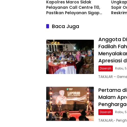
Kapolres Maros Sidak
Ungkap
Pelayanan Call Centre 110,
Sopir O
Pastikan Pelayanan Sigap
Reskrim
Dan Humanis
Rekonst
Peraga
Baca Juga
Anggota DPR
Fadilah Fah
Menyalakan
Apresiasi 
Daerah
Rabu, 
TAKALAR – Geme
Pertama di
Malam Apre
Penghargaa
Daerah
Rabu, 
TAKALAR,- Pengh