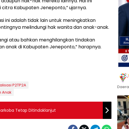
kan ataupun hak-hak mereka lainnya. Hal ini
citra Kabupaten Jeneponto,” ujarnya.
asi ini adalah tidak lain untuk meningkatkan
tingnya melindungi hak wanita dan anak-anak.
rangi atau bahkan menghilangkan tindakan
an anak di Kabupaten Jeneponto,” harapnya.
alisasi P2TP2A
Daera
n Anak
rkoba Tetap Ditindaklanjut