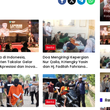
Ang
Fra
Dan
Rabu
Len
Apr
h
Berita
 di Indonesia,
Doa Mengiringi Kepergian
ten Takalar Gelar
Nur Qaila, H.Hengky Yasin
presiasi dan Inovasi
dan Hj. Fadilah Fahriana
2026: Panggung
Hadir Menguatkan Keluarga
rgaan bagi Pelayan
Berprestasi
Re
Berita