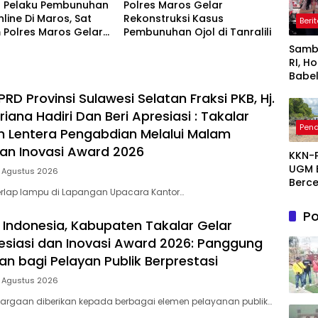
 Pelaku Pembunuhan
Polres Maros Gelar
nline Di Maros, Sat
Rekonstruksi Kasus
Beri
 Polres Maros Gelar
Pembunuhan Ojol di Tanralili
ruksi Perkara
Samb
kan 24 Adegan
RI, H
Babel
Prom
D Provinsi Sulawesi Selatan Fraksi PKB, Hj.
PROK
riana Hadiri Dan Beri Apresiasi : Takalar
deng
Pend
Disko
 Lentera Pengabdian Melalui Malam
Hing
dan Inovasi Award 2026
KKN-
Juta
UGM 
Rupi
5 Agustus 2026
Berce
rlap lampu di Lapangan Upacara Kantor…
2026
1.200 
Po
Mang
 Indonesia, Kabupaten Takalar Gelar
Sunga
siasi dan Inovasi Award 2026: Panggung
Laya
n bagi Pelayan Publik Berprestasi
5 Agustus 2026
argaan diberikan kepada berbagai elemen pelayanan publik…