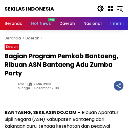
Langsung
SEKILAS INDONESIA
ke
konten
Berita
Terkini,
Beranda
Hot News
Daerah
Nasional
Internas
Breaking
News,
Beranda
Daerah
Latest
World,
Daerah
Headlines,
Bagian Program Pemkab Bantaeng,
News
Today
Ribuan ASN Bantaeng Adu Zumba
Party
Amr
2 Min Baca
Minggu, 9 Desember 2018
BANTAENG, SEKILASINDO.COM –
Ribuan Aparatur
Sipil Negara (ASN) Kabupaten Bantaeng dari
kalangan guru, tenaga kesehatan dan pegawai