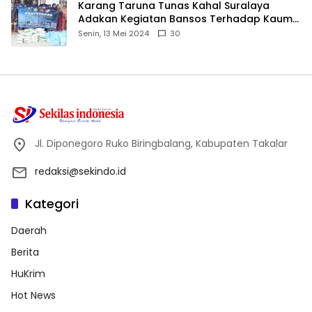
Karang Taruna Tunas Kahal Suralaya
Adakan Kegiatan Bansos Terhadap Kaum
Dhuafa dan Anak Yatim-Piatu
Senin, 13 Mei 2024
30
Jl. Diponegoro Ruko Biringbalang, Kabupaten Takalar
redaksi@sekindo.id
Kategori
Daerah
Berita
HuKrim
Hot News