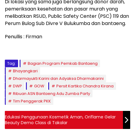
Di lokasi yang sama juga berlangsung donor darah,
pemeriksaan kesehatan dan pasar murah yang
melibatkan RSUD, Public Safety Center (PSC) 119 dan
Perum Bulog Sub Divre V Bulukumba dan bantaeng.
Penullis : Firman
Tag:
Bagian Program Pemkab Bantaeng
Bhayangkari
Dharmayukti Karini dan Adyaksa Dharmakarini
DWP
GOW
Persit Kartika Chandra Kirana
Ribuan ASN Bantaeng Adu Zumba Party
Tim Penggerak PKK
Edukasi Penggunaan Kosmetik Aman, Oriflame Gelar
Beauty Demo Class di Takalar