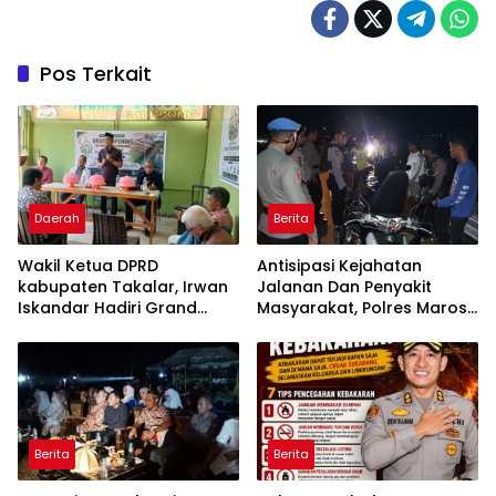
Pos Terkait
Daerah
Berita
Wakil Ketua DPRD
Antisipasi Kejahatan
kabupaten Takalar, Irwan
Jalanan Dan Penyakit
Iskandar Hadiri Grand
Masyarakat, Polres Maros
Opening Rumah sehat
Gelar Razia Operasi Cipta
Pertama di Takalar,
Kondusif
Melayani Terapis Gratis
untuk Pasien Dhuafa dan
umum.
Berita
Berita