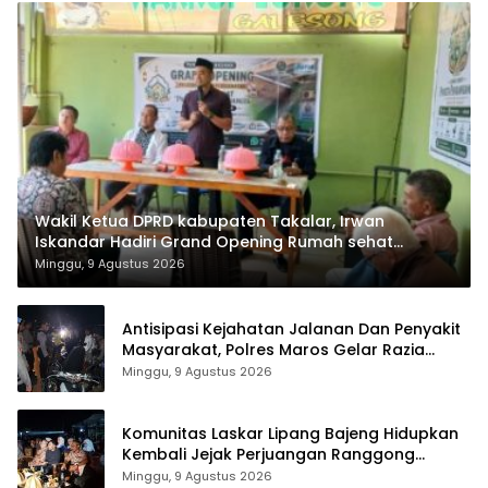
Wakil Ketua DPRD kabupaten Takalar, Irwan
Iskandar Hadiri Grand Opening Rumah sehat
Pertama di Takalar, Melayani Terapis Gratis untuk
Minggu, 9 Agustus 2026
Pasien Dhuafa dan umum.
Antisipasi Kejahatan Jalanan Dan Penyakit
Masyarakat, Polres Maros Gelar Razia
Operasi Cipta Kondusif
Minggu, 9 Agustus 2026
Komunitas Laskar Lipang Bajeng Hidupkan
Kembali Jejak Perjuangan Ranggong
Daeng Romo, Wabup Takalar: Apresiasi
Minggu, 9 Agustus 2026