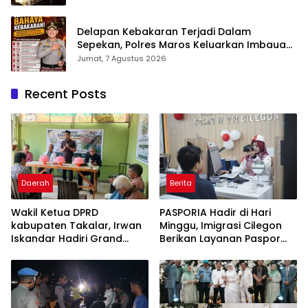
Bahwa Sejarah Adalah Warisan yang Tak
Ternilai”.
Delapan Kebakaran Terjadi Dalam
Sepekan, Polres Maros Keluarkan Imbauan
kepada Masyarakat
Jumat, 7 Agustus 2026
Recent Posts
Daerah
Berita
Wakil Ketua DPRD
PASPORIA Hadir di Hari
kabupaten Takalar, Irwan
Minggu, Imigrasi Cilegon
Iskandar Hadiri Grand
Berikan Layanan Paspor
Opening Rumah sehat
Sekaligus Cek Kesehatan
Pertama di Takalar,
Gratis
Melayani Terapis Gratis
untuk Pasien Dhuafa dan
umum.