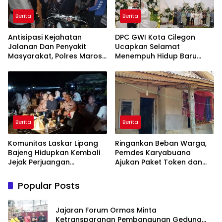
Berita
Berita
Antisipasi Kejahatan
DPC GWI Kota Cilegon
Jalanan Dan Penyakit
Ucapkan Selamat
Masyarakat, Polres Maros
Menempuh Hidup Baru
Gelar Razia Operasi Cipta
untuk Hana Novia dan
Kondusif
Tuanku Ihza Kemalsya
Damanik
Berita
Berita
Komunitas Laskar Lipang
Ringankan Beban Warga,
Bajeng Hidupkan Kembali
Pemdes Karyabuana
Jejak Perjuangan
Ajukan Paket Token dan
Ranggong Daeng Romo,
Penurunan Daya Listrik ke
Wabup Takalar: Apresiasi
PLN
Popular Posts
Bahwa Sejarah Adalah
Warisan yang Tak Ternilai”.
Jajaran Forum Ormas Minta
Ketransparanan Pembangunan Gedung