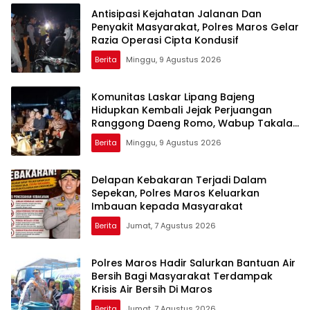
Antisipasi Kejahatan Jalanan Dan
Penyakit Masyarakat, Polres Maros Gelar
Razia Operasi Cipta Kondusif
Berita
Minggu, 9 Agustus 2026
Komunitas Laskar Lipang Bajeng
Hidupkan Kembali Jejak Perjuangan
Ranggong Daeng Romo, Wabup Takalar:
Apresiasi Bahwa Sejarah Adalah
Berita
Minggu, 9 Agustus 2026
Warisan yang Tak Ternilai”.
Delapan Kebakaran Terjadi Dalam
Sepekan, Polres Maros Keluarkan
Imbauan kepada Masyarakat
Berita
Jumat, 7 Agustus 2026
Polres Maros Hadir Salurkan Bantuan Air
Bersih Bagi Masyarakat Terdampak
Krisis Air Bersih Di Maros
Berita
Jumat, 7 Agustus 2026