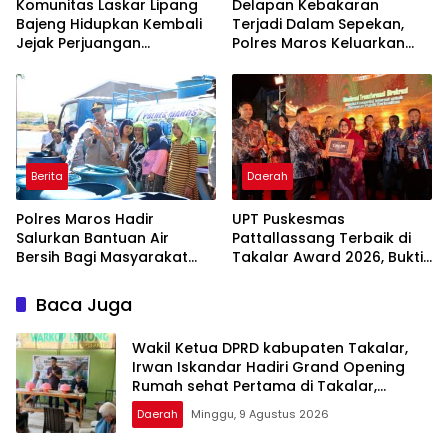
Komunitas Laskar Lipang
Delapan Kebakaran
Bajeng Hidupkan Kembali
Terjadi Dalam Sepekan,
Jejak Perjuangan
Polres Maros Keluarkan
Ranggong Daeng Romo,
Imbauan kepada
Wabup Takalar: Apresiasi
Masyarakat
Bahwa Sejarah Adalah
Warisan yang Tak Ternilai”.
Berita
Daerah
Polres Maros Hadir
UPT Puskesmas
Salurkan Bantuan Air
Pattallassang Terbaik di
Bersih Bagi Masyarakat
Takalar Award 2026, Bukti
Terdampak Krisis Air Bersih
Komitmen Hadirkan
Di Maros
Pelayanan Kesehatan
Baca Juga
Berkualitas
Wakil Ketua DPRD kabupaten Takalar,
Irwan Iskandar Hadiri Grand Opening
Rumah sehat Pertama di Takalar,
Melayani Terapis Gratis untuk Pasien
Daerah
Minggu, 9 Agustus 2026
Dhuafa dan umum.