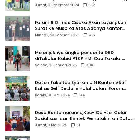
Damkar Di Kecamatan Cisoka
Jumat, 6 Desember 2024
532
Forum 8 Ormas Cisoka Akan Layangkan
Surat Ke Muspika Atas Adanya Kantor
Matel di Cisoka
Minggu, 23 Februari 2025
457
Melonjaknya angka penderita DBD
diTakalar Kabid PTKP HMI Cab.Takalar
angkat bicara
Selasa, 21 Januari 2025
308
Dosen Fakultas Syariah UIN Banten Aktif
Bahas Self Declare Halal dalam Forum
Ijtima Ulama MUI
Kamis, 30 Mei 2024
144
Desa Bontomarannu,Kec- Gal-sel Gelar
Sosialisasi dan Bimtek Pemutakhiran Data
ID
Jumat, 9 Mei 2025
31