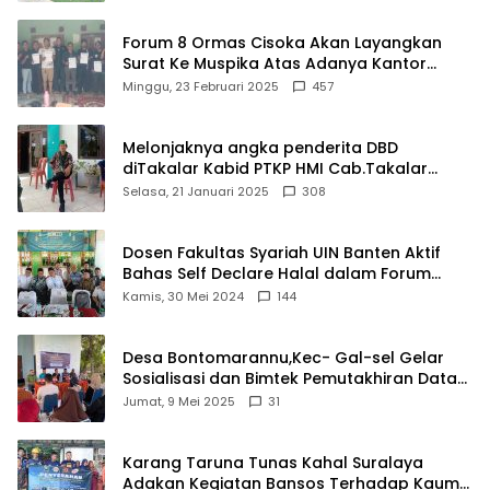
Forum 8 Ormas Cisoka Akan Layangkan
Surat Ke Muspika Atas Adanya Kantor
Matel di Cisoka
Minggu, 23 Februari 2025
457
Melonjaknya angka penderita DBD
diTakalar Kabid PTKP HMI Cab.Takalar
angkat bicara
Selasa, 21 Januari 2025
308
Dosen Fakultas Syariah UIN Banten Aktif
Bahas Self Declare Halal dalam Forum
Ijtima Ulama MUI
Kamis, 30 Mei 2024
144
Desa Bontomarannu,Kec- Gal-sel Gelar
Sosialisasi dan Bimtek Pemutakhiran Data
ID
Jumat, 9 Mei 2025
31
Karang Taruna Tunas Kahal Suralaya
Adakan Kegiatan Bansos Terhadap Kaum