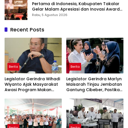
Pertama di Indonesia, Kabupaten Takalar
Gelar Malam Apresiasi dan Inovasi Award
2026: Panggung Penghargaan bagi
Rabu, 5 Agustus 2026
Pelayan Publik Berprestasi
Recent Posts
Berita
Berita
Legislator Gerindra Wihadi
Legislator Gerindra Marlyn
Wiyanto Ajak Masyarakat
Maisarah Tinjau Jembatan
Awasi Program Makan
Gantung Cibeber, Pastikan
Bergizi Gratis agar Tepat
Aspirasi Warga Terlaksana
Sasaran
Berita
Berita