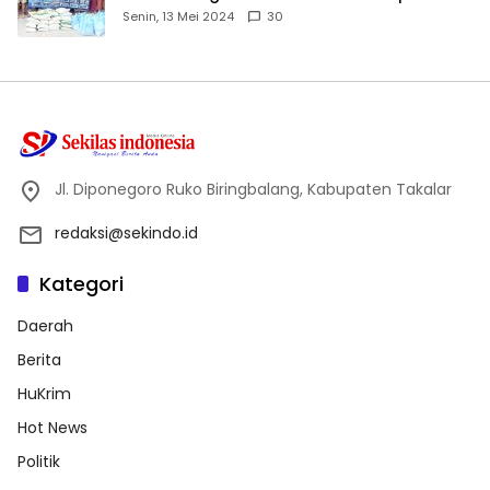
Dhuafa dan Anak Yatim-Piatu
Senin, 13 Mei 2024
30
Jl. Diponegoro Ruko Biringbalang, Kabupaten Takalar
redaksi@sekindo.id
Kategori
Daerah
Berita
HuKrim
Hot News
Politik