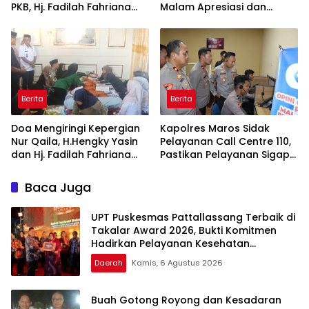
PKB, Hj. Fadilah Fahriana
Malam Apresiasi dan
Hadiri Dan Beri Apresiasi :
Inovasi Award 2026:
Takalar Menyalakan
Panggung Penghargaan
Lentera Pengabdian
bagi Pelayan Publik
Melalui Malam Apresiasi
Berprestasi
dan Inovasi Award 2026
Berita
Berita
Doa Mengiringi Kepergian
Kapolres Maros Sidak
Nur Qaila, H.Hengky Yasin
Pelayanan Call Centre 110,
dan Hj. Fadilah Fahriana
Pastikan Pelayanan Sigap
Hadir Menguatkan
Dan Humanis
Keluarga
Baca Juga
UPT Puskesmas Pattallassang Terbaik di
Takalar Award 2026, Bukti Komitmen
Hadirkan Pelayanan Kesehatan
Berkualitas
Daerah
Kamis, 6 Agustus 2026
Buah Gotong Royong dan Kesadaran