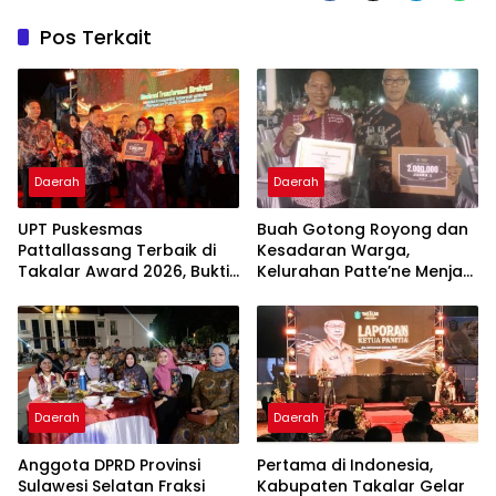
Pos Terkait
Daerah
Daerah
UPT Puskesmas
Buah Gotong Royong dan
Pattallassang Terbaik di
Kesadaran Warga,
Takalar Award 2026, Bukti
Kelurahan Patte’ne Menjadi
Komitmen Hadirkan
Bintang Takalar Award
Pelayanan Kesehatan
2026
Berkualitas
Daerah
Daerah
Anggota DPRD Provinsi
Pertama di Indonesia,
Sulawesi Selatan Fraksi
Kabupaten Takalar Gelar