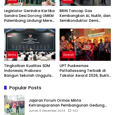
Legislator Gerindra Kartika
BRIN Tancap Gas
Sandra Desi Dorong UMKM
Kembangkan AI, Nuklir, dan
Palembang Lindungi Merek
Semikonduktor Demi
Usaha
Dongkrak Ekonomi
Indonesia
Berita
Daerah
Tingkatkan Kualitas SDM
UPT Puskesmas
Indonesia, Prabowo
Pattallassang Terbaik di
Bangun Sekolah Unggulan
Takalar Award 2026, Bukti
hingga Undang Universitas
Komitmen Hadirkan
Terbaik Dunia
Pelayanan Kesehatan
Popular Posts
Berkualitas
Jajaran Forum Ormas Minta
Ketransparanan Pembangunan Gedung
Damkar Di Kecamatan Cisoka
Jumat, 6 Desember 2024
532