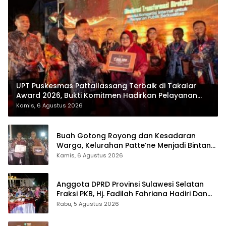
UPT Puskesmas Pattallassang Terbaik di Takalar
Award 2026, Bukti Komitmen Hadirkan Pelayanan
Kesehatan Berkualitas
Kamis, 6 Agustus 2026
Buah Gotong Royong dan Kesadaran
Warga, Kelurahan Patte’ne Menjadi Bintang
Takalar Award 2026
Kamis, 6 Agustus 2026
Anggota DPRD Provinsi Sulawesi Selatan
Fraksi PKB, Hj. Fadilah Fahriana Hadiri Dan
Beri Apresiasi : Takalar Menyalakan Lentera
Rabu, 5 Agustus 2026
Pengabdian Melalui Malam Apresiasi dan
Inovasi Award 2026