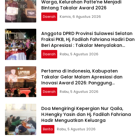
Warga, Kelurahan Patte’ne Menjadi
Bintang Takalar Award 2026
Daerah
Kamis, 6 Agustus 2026
Anggota DPRD Provinsi Sulawesi Selatan
Fraksi PKB, Hj. Fadilah Fahriana Hadiri Dan
Beri Apresiasi : Takalar Menyalakan
Lentera Pengabdian Melalui Malam
Daerah
Rabu, 5 Agustus 2026
Apresiasi dan Inovasi Award 2026
Pertama di Indonesia, Kabupaten
Takalar Gelar Malam Apresiasi dan
Inovasi Award 2026: Panggung
Penghargaan bagi Pelayan Publik
Daerah
Rabu, 5 Agustus 2026
Berprestasi
Doa Mengiringi Kepergian Nur Qaila,
H.Hengky Yasin dan Hj. Fadilah Fahriana
Hadir Menguatkan Keluarga
Berita
Rabu, 5 Agustus 2026