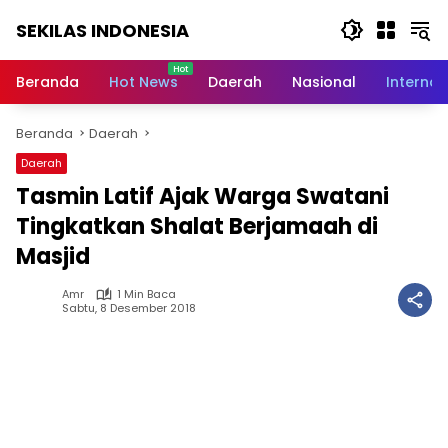
Langsung
SEKILAS INDONESIA
ke
konten
Berita
Terkini,
Beranda
Hot News
Daerah
Nasional
Internas
Breaking
News,
Beranda
Daerah
Latest
World,
Daerah
Headlines,
Tasmin Latif Ajak Warga Swatani
News
Today
Tingkatkan Shalat Berjamaah di
Masjid
Amr
1 Min Baca
Sabtu, 8 Desember 2018