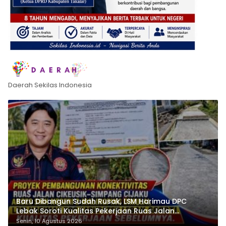
Daerah Sekilas Indonesia
Baru Dibangun Sudah Rusak, LSM Harimau DPC
Lebak Soroti Kualitas Pekerjaan Ruas Jalan
Cikeusik-Simpang Cijaku
Senin, 10 Agustus 2026