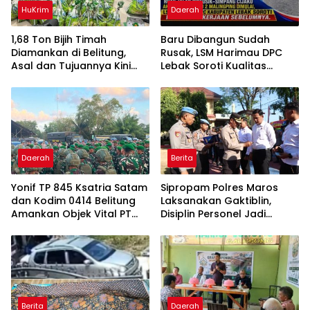
HuKrim
Daerah
1,68 Ton Bijih Timah
Baru Dibangun Sudah
Diamankan di Belitung,
Rusak, LSM Harimau DPC
Asal dan Tujuannya Kini
Lebak Soroti Kualitas
Didalami
Pekerjaan Ruas Jalan
Cikeusik-Simpang Cijaku
Daerah
Berita
Yonif TP 845 Ksatria Satam
Sipropam Polres Maros
dan Kodim 0414 Belitung
Laksanakan Gaktiblin,
Amankan Objek Vital PT
Disiplin Personel Jadi
Timah Saat Aksi
Perhatian
Penambang
Berita
Daerah