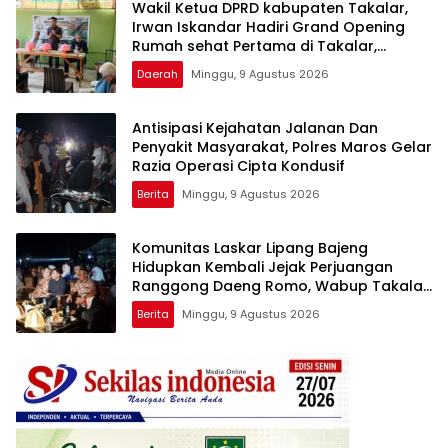
Wakil Ketua DPRD kabupaten Takalar,
Irwan Iskandar Hadiri Grand Opening
Rumah sehat Pertama di Takalar,
Melayani Terapis Gratis untuk Pasien
Daerah
Minggu, 9 Agustus 2026
Dhuafa dan umum.
Antisipasi Kejahatan Jalanan Dan
Penyakit Masyarakat, Polres Maros Gelar
Razia Operasi Cipta Kondusif
Berita
Minggu, 9 Agustus 2026
Komunitas Laskar Lipang Bajeng
Hidupkan Kembali Jejak Perjuangan
Ranggong Daeng Romo, Wabup Takalar:
Apresiasi Bahwa Sejarah Adalah
Berita
Minggu, 9 Agustus 2026
Warisan yang Tak Ternilai”.