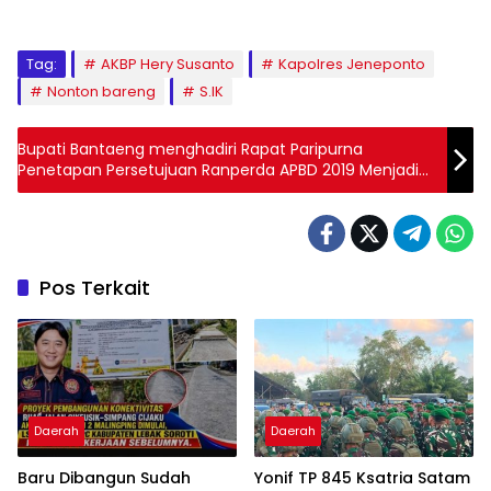
Tag:
AKBP Hery Susanto
Kapolres Jeneponto
Nonton bareng
S.IK
Bupati Bantaeng menghadiri Rapat Paripurna
Penetapan Persetujuan Ranperda APBD 2019 Menjadi
Perda
Pos Terkait
Daerah
Daerah
Baru Dibangun Sudah
Yonif TP 845 Ksatria Satam