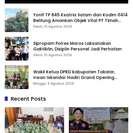
Yonif TP 845 Ksatria Satam dan Kodim 0414
Belitung Amankan Objek Vital PT Timah
Saat Aksi Penambang
Senin, 10 Agustus 2026
Sipropam Polres Maros Laksanakan
Gaktiblin, Disiplin Personel Jadi Perhatian
Senin, 10 Agustus 2026
Wakil Ketua DPRD kabupaten Takalar,
Irwan Iskandar Hadiri Grand Opening
Rumah sehat Pertama di Takalar, Melayani
Minggu, 9 Agustus 2026
Terapis Gratis untuk Pasien Dhuafa dan
umum.
Recent Posts