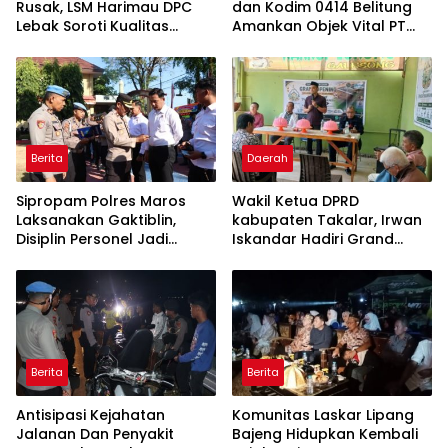
Rusak, LSM Harimau DPC
dan Kodim 0414 Belitung
Lebak Soroti Kualitas
Amankan Objek Vital PT
Pekerjaan Ruas Jalan
Timah Saat Aksi
Cikeusik-Simpang Cijaku
Penambang
Berita
Daerah
Sipropam Polres Maros
Wakil Ketua DPRD
Laksanakan Gaktiblin,
kabupaten Takalar, Irwan
Disiplin Personel Jadi
Iskandar Hadiri Grand
Perhatian
Opening Rumah sehat
Pertama di Takalar,
Melayani Terapis Gratis
untuk Pasien Dhuafa dan
umum.
Berita
Berita
Antisipasi Kejahatan
Komunitas Laskar Lipang
Jalanan Dan Penyakit
Bajeng Hidupkan Kembali