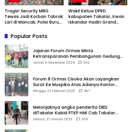
Tragis! Security MBG
Wakil Ketua DPRD
Tewas Jadi Korban Tabrak
kabupaten Takalar, Irwan
Lari di Mancak, Polisi Buru
Iskandar Hadiri Grand
Pengemudi Avanza Atau
Opening Rumah sehat
Kijang Innova
Pertama di Takalar,
Popular Posts
Melayani Terapis Gratis
untuk Pasien Dhuafa dan
umum.
Jajaran Forum Ormas Minta
Ketransparanan Pembangunan Gedung
Damkar Di Kecamatan Cisoka
Jumat, 6 Desember 2024
532
Forum 8 Ormas Cisoka Akan Layangkan
Surat Ke Muspika Atas Adanya Kantor
Matel di Cisoka
Minggu, 23 Februari 2025
457
Melonjaknya angka penderita DBD
diTakalar Kabid PTKP HMI Cab.Takalar
angkat bicara
Selasa, 21 Januari 2025
308