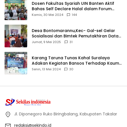
Dosen Fakultas Syariah UIN Banten Aktif
Bahas Self Declare Halal dalam Forum
Ijtima Ulama MUI
Kamis, 30 Mei 2024
144
Desa Bontomarannu,Kec- Gal-sel Gelar
Sosialisasi dan Bimtek Pemutakhiran Data
ID
Jumat, 9 Mei 2025
31
Karang Taruna Tunas Kahal Suralaya
Adakan Kegiatan Bansos Terhadap Kaum
Dhuafa dan Anak Yatim-Piatu
Senin, 13 Mei 2024
30
Jl. Diponegoro Ruko Biringbalang, Kabupaten Takalar
redaksi@sekindo.id