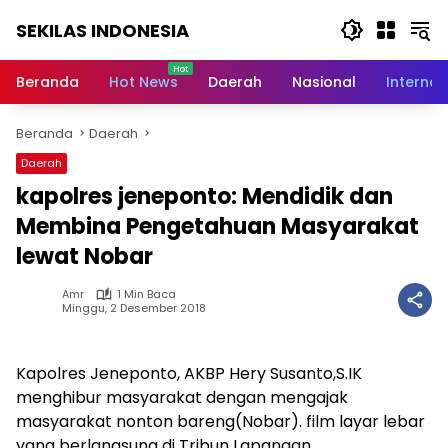
Langsung
SEKILAS INDONESIA
ke
konten
Berita
Terkini,
Beranda
Hot News
Daerah
Nasional
Internas
Breaking
News,
Beranda
Daerah
Latest
World,
Daerah
Headlines,
kapolres jeneponto: Mendidik dan
News
Today
Membina Pengetahuan Masyarakat
lewat Nobar
Amr
1 Min Baca
Minggu, 2 Desember 2018
Kapolres Jeneponto, AKBP Hery Susanto,S.IK
menghibur masyarakat dengan mengajak
masyarakat nonton bareng(Nobar). film layar lebar
yang berlangsung di Tribun Lapangan