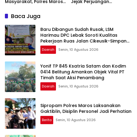
Masyarakat, Polres Maros
Jejak Perjuangan
Gelar Razia Operasi Cipta
Ranggong Daeng Romo,
Kondusif
Wabup Takalar: Apresiasi
Baca Juga
Bahwa Sejarah Adalah
Warisan yang Tak Ternilai”.
Baru Dibangun Sudah Rusak, LSM
Harimau DPC Lebak Soroti Kualitas
Pekerjaan Ruas Jalan Cikeusik-Simpang
Cijaku
Daerah
Senin, 10 Agustus 2026
Yonif TP 845 Ksatria Satam dan Kodim
0414 Belitung Amankan Objek Vital PT
Timah Saat Aksi Penambang
Daerah
Senin, 10 Agustus 2026
Sipropam Polres Maros Laksanakan
Gaktiblin, Disiplin Personel Jadi Perhatian
Berita
Senin, 10 Agustus 2026