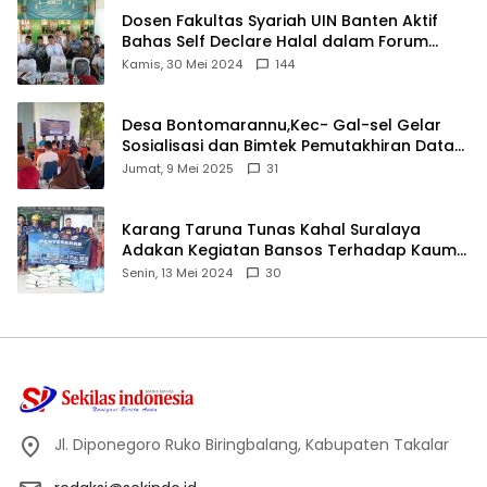
Dosen Fakultas Syariah UIN Banten Aktif
Bahas Self Declare Halal dalam Forum
Ijtima Ulama MUI
Kamis, 30 Mei 2024
144
Desa Bontomarannu,Kec- Gal-sel Gelar
Sosialisasi dan Bimtek Pemutakhiran Data
ID
Jumat, 9 Mei 2025
31
Karang Taruna Tunas Kahal Suralaya
Adakan Kegiatan Bansos Terhadap Kaum
Dhuafa dan Anak Yatim-Piatu
Senin, 13 Mei 2024
30
Jl. Diponegoro Ruko Biringbalang, Kabupaten Takalar