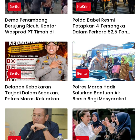
Berita
HuKrim
Demo Penambang
Polda Babel Resmi
Berujung Ricuh, Kantor
Tetapkan 4 Tersangka
Wasprod PT Timah di
Dalam Perkara 52,5 Ton
Belitung Timur Terbakar
Pasir Timah Ilegal Di
Belitung
Berita
Berita
Delapan Kebakaran
Polres Maros Hadir
Terjadi Dalam Sepekan,
Salurkan Bantuan Air
Polres Maros Keluarkan
Bersih Bagi Masyarakat
Imbauan kepada
Terdampak Krisis Air Bersih
Masyarakat
Di Maros