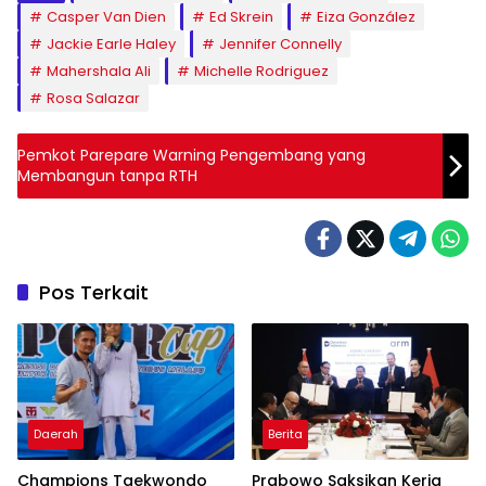
Casper Van Dien
Ed Skrein
Eiza González
Jackie Earle Haley
Jennifer Connelly
Mahershala Ali
Michelle Rodriguez
Rosa Salazar
Pemkot Parepare Warning Pengembang yang
Membangun tanpa RTH
Pos Terkait
Daerah
Berita
Champions Taekwondo
Prabowo Saksikan Kerja