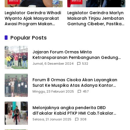
Berita
Berita
Legislator Gerindra Wihadi
Legislator Gerindra Marlyn
Wiyanto Ajak Masyarakat
Maisarah Tinjau Jembatan
Awasi Program Makan
Gantung Cibeber, Pastikan
Bergizi Gratis agar Tepat
Aspirasi Warga Terlaksana
Sasaran
Popular Posts
Jajaran Forum Ormas Minta
Ketransparanan Pembangunan Gedung
Damkar Di Kecamatan Cisoka
Jumat, 6 Desember 2024
532
Forum 8 Ormas Cisoka Akan Layangkan
Surat Ke Muspika Atas Adanya Kantor
Matel di Cisoka
Minggu, 23 Februari 2025
457
Melonjaknya angka penderita DBD
diTakalar Kabid PTKP HMI Cab.Takalar
angkat bicara
Selasa, 21 Januari 2025
308