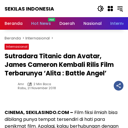
Langsung
SEKILAS INDONESIA
ke
konten
Berita
Terkini,
Beranda
Hot News
Daerah
Nasional
Internas
Breaking
News,
Beranda
Internasional
Latest
World,
Internasional
Headlines,
Sutradara Titanic dan Avatar,
News
Today
James Cameron Kembali Rilis Film
Terbarunya ‘Alita : Battle Angel’
Amr
2 Min Baca
Rabu, 21 November 2018
CINEMA, SEKILASINDO.COM –
Film fiksi ilmiah bisa
dibilang punya tempat tersendiri di hati para
penikmat film. Apalagi, kalau berhubungan dengan