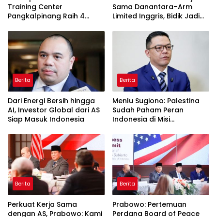
Training Center
Sama Danantara–Arm
Pangkalpinang Raih 4
Limited Inggris, Bidik Jadi
Emas dan 2 Perunggu di
Pemain Industri Chip
Kejuaraan Nasional
Global
Taekwondo Kapolri Cup VII
Tahun 2026
Berita
Berita
Dari Energi Bersih hingga
Menlu Sugiono: Palestina
AI, Investor Global dari AS
Sudah Paham Peran
Siap Masuk Indonesia
Indonesia di Misi
Perdamaian Gaza
Berita
Berita
Perkuat Kerja Sama
Prabowo: Pertemuan
dengan AS, Prabowo: Kami
Perdana Board of Peace