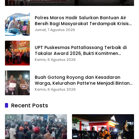
Polres Maros Hadir Salurkan Bantuan Air
Bersih Bagi Masyarakat Terdampak Krisis
Air Bersih Di Maros
Jumat, 7 Agustus 2026
UPT Puskesmas Pattallassang Terbaik di
Takalar Award 2026, Bukti Komitmen
Hadirkan Pelayanan Kesehatan Berkualitas
Kamis, 6 Agustus 2026
Buah Gotong Royong dan Kesadaran
Warga, Kelurahan Patte’ne Menjadi Bintang
Takalar Award 2026
Kamis, 6 Agustus 2026
Recent Posts