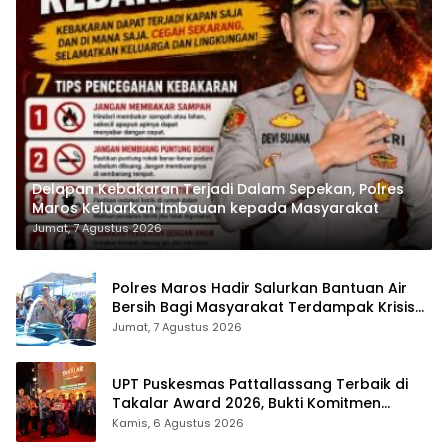
Delapan Kebakaran Terjadi Dalam Sepekan, Polres
Maros Keluarkan Imbauan kepada Masyarakat
Jumat, 7 Agustus 2026
Polres Maros Hadir Salurkan Bantuan Air
Bersih Bagi Masyarakat Terdampak Krisis
Air Bersih Di Maros
Jumat, 7 Agustus 2026
UPT Puskesmas Pattallassang Terbaik di
Takalar Award 2026, Bukti Komitmen
Hadirkan Pelayanan Kesehatan Berkualitas
Kamis, 6 Agustus 2026