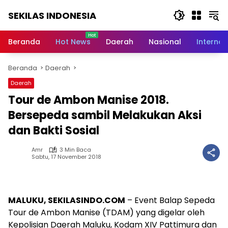
Langsung
SEKILAS INDONESIA
ke
konten
Berita
Terkini,
Beranda
Hot News
Daerah
Nasional
Internas
Breaking
News,
Beranda
Daerah
Latest
World,
Daerah
Headlines,
Tour de Ambon Manise 2018.
News
Today
Bersepeda sambil Melakukan Aksi
dan Bakti Sosial
Amr
3 Min Baca
Sabtu, 17 November 2018
MALUKU, SEKILASINDO.COM
– Event Balap Sepeda
Tour de Ambon Manise (TDAM) yang digelar oleh
Kepolisian Daerah Maluku, Kodam XIV Pattimura dan