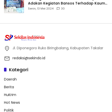
Adakan Kegiatan Bansos Terhadap Kaum
Dhuafa dan Anak Yatim-Piatu
Senin, 13 Mei 2024
30
Jl. Diponegoro Ruko Biringbalang, Kabupaten Takalar
redaksi@sekindo.id
Kategori
Daerah
Berita
HuKrim
Hot News
Politik