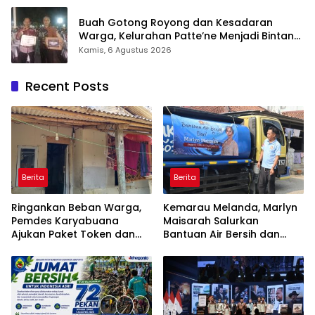
Buah Gotong Royong dan Kesadaran
Warga, Kelurahan Patte’ne Menjadi Bintang
Takalar Award 2026
Kamis, 6 Agustus 2026
Recent Posts
Berita
Berita
Ringankan Beban Warga,
Kemarau Melanda, Marlyn
Pemdes Karyabuana
Maisarah Salurkan
Ajukan Paket Token dan
Bantuan Air Bersih dan
Penurunan Daya Listrik ke
Toren untuk Warga
PLN
Babakan Madang