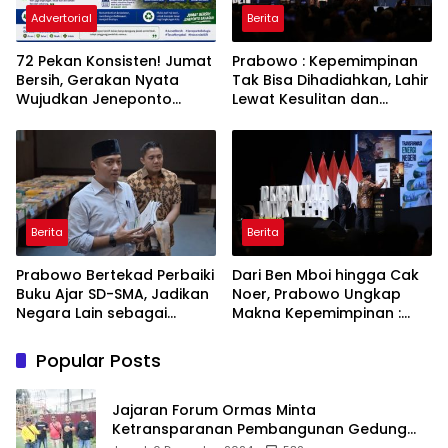
Advertorial
Berita
72 Pekan Konsisten! Jumat
Prabowo : Kepemimpinan
Bersih, Gerakan Nyata
Tak Bisa Dihadiahkan, Lahir
Wujudkan Jeneponto
Lewat Kesulitan dan
Bahagia dan Lingkungan
Keberanian
ASRI
Berita
Berita
Prabowo Bertekad Perbaiki
Dari Ben Mboi hingga Cak
Buku Ajar SD-SMA, Jadikan
Noer, Prabowo Ungkap
Negara Lain sebagai
Makna Kepemimpinan :
Referensi
Bekerja, Cintai Rakyat &
Gunakan Akal Sehat
Popular Posts
Jajaran Forum Ormas Minta
Ketransparanan Pembangunan Gedung
Damkar Di Kecamatan Cisoka