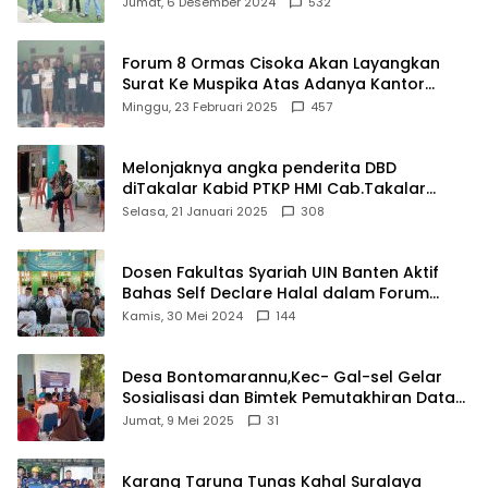
Jumat, 6 Desember 2024
532
Forum 8 Ormas Cisoka Akan Layangkan
Surat Ke Muspika Atas Adanya Kantor
Matel di Cisoka
Minggu, 23 Februari 2025
457
Melonjaknya angka penderita DBD
diTakalar Kabid PTKP HMI Cab.Takalar
angkat bicara
Selasa, 21 Januari 2025
308
Dosen Fakultas Syariah UIN Banten Aktif
Bahas Self Declare Halal dalam Forum
Ijtima Ulama MUI
Kamis, 30 Mei 2024
144
Desa Bontomarannu,Kec- Gal-sel Gelar
Sosialisasi dan Bimtek Pemutakhiran Data
ID
Jumat, 9 Mei 2025
31
Karang Taruna Tunas Kahal Suralaya