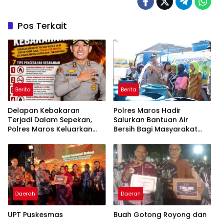
Pos Terkait
Berita
Berita
Delapan Kebakaran
Polres Maros Hadir
Terjadi Dalam Sepekan,
Salurkan Bantuan Air
Polres Maros Keluarkan
Bersih Bagi Masyarakat
Imbauan kepada
Terdampak Krisis Air Bersih
Masyarakat
Di Maros
Daerah
Daerah
UPT Puskesmas
Buah Gotong Royong dan