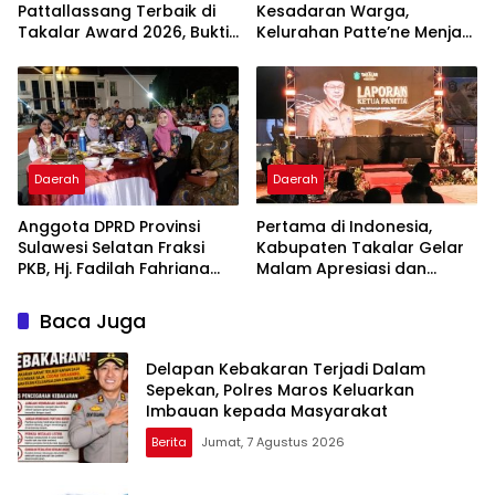
Pattallassang Terbaik di
Kesadaran Warga,
Takalar Award 2026, Bukti
Kelurahan Patte’ne Menjadi
Komitmen Hadirkan
Bintang Takalar Award
Pelayanan Kesehatan
2026
Berkualitas
Daerah
Daerah
Anggota DPRD Provinsi
Pertama di Indonesia,
Sulawesi Selatan Fraksi
Kabupaten Takalar Gelar
PKB, Hj. Fadilah Fahriana
Malam Apresiasi dan
Hadiri Dan Beri Apresiasi :
Inovasi Award 2026:
Takalar Menyalakan
Panggung Penghargaan
Baca Juga
Lentera Pengabdian
bagi Pelayan Publik
Melalui Malam Apresiasi
Berprestasi
Delapan Kebakaran Terjadi Dalam
dan Inovasi Award 2026
Sepekan, Polres Maros Keluarkan
Imbauan kepada Masyarakat
Berita
Jumat, 7 Agustus 2026