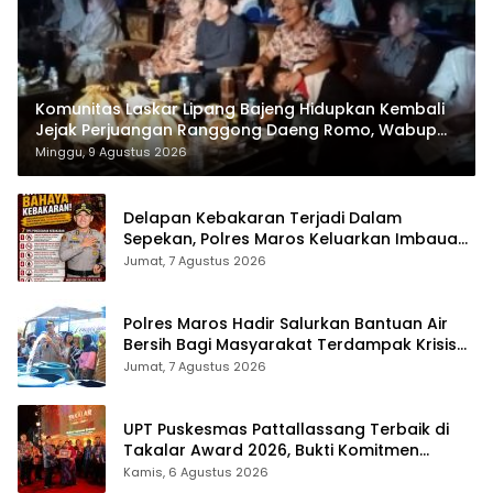
Komunitas Laskar Lipang Bajeng Hidupkan Kembali
Jejak Perjuangan Ranggong Daeng Romo, Wabup
Takalar: Apresiasi Bahwa Sejarah Adalah Warisan
Minggu, 9 Agustus 2026
yang Tak Ternilai”.
Delapan Kebakaran Terjadi Dalam
Sepekan, Polres Maros Keluarkan Imbauan
kepada Masyarakat
Jumat, 7 Agustus 2026
Polres Maros Hadir Salurkan Bantuan Air
Bersih Bagi Masyarakat Terdampak Krisis
Air Bersih Di Maros
Jumat, 7 Agustus 2026
UPT Puskesmas Pattallassang Terbaik di
Takalar Award 2026, Bukti Komitmen
Hadirkan Pelayanan Kesehatan Berkualitas
Kamis, 6 Agustus 2026