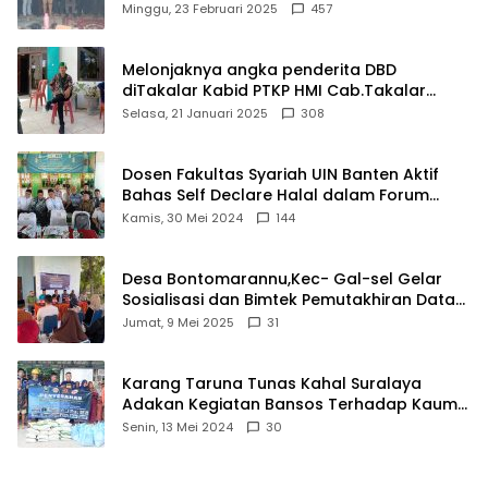
Matel di Cisoka
Minggu, 23 Februari 2025
457
Melonjaknya angka penderita DBD
diTakalar Kabid PTKP HMI Cab.Takalar
angkat bicara
Selasa, 21 Januari 2025
308
Dosen Fakultas Syariah UIN Banten Aktif
Bahas Self Declare Halal dalam Forum
Ijtima Ulama MUI
Kamis, 30 Mei 2024
144
Desa Bontomarannu,Kec- Gal-sel Gelar
Sosialisasi dan Bimtek Pemutakhiran Data
ID
Jumat, 9 Mei 2025
31
Karang Taruna Tunas Kahal Suralaya
Adakan Kegiatan Bansos Terhadap Kaum
Dhuafa dan Anak Yatim-Piatu
Senin, 13 Mei 2024
30