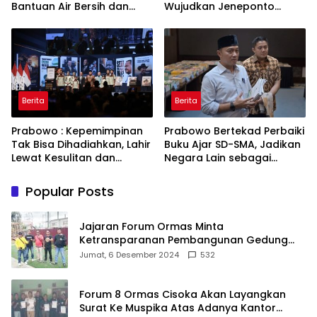
Bantuan Air Bersih dan
Wujudkan Jeneponto
Toren untuk Warga
Bahagia dan Lingkungan
Babakan Madang
ASRI
Berita
Berita
Prabowo : Kepemimpinan
Prabowo Bertekad Perbaiki
Tak Bisa Dihadiahkan, Lahir
Buku Ajar SD-SMA, Jadikan
Lewat Kesulitan dan
Negara Lain sebagai
Keberanian
Referensi
Popular Posts
Jajaran Forum Ormas Minta
Ketransparanan Pembangunan Gedung
Damkar Di Kecamatan Cisoka
Jumat, 6 Desember 2024
532
Forum 8 Ormas Cisoka Akan Layangkan
Surat Ke Muspika Atas Adanya Kantor