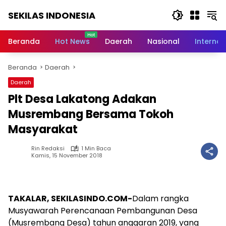
Langsung
SEKILAS INDONESIA
ke
konten
Berita
Terkini,
Beranda
Hot News
Daerah
Nasional
Internas
Breaking
News,
Beranda
Daerah
Latest
World,
Daerah
Headlines,
Plt Desa Lakatong Adakan
News
Today
Musrembang Bersama Tokoh
Masyarakat
Rin Redaksi
1 Min Baca
Kamis, 15 November 2018
TAKALAR, SEKILASINDO.COM-
Dalam rangka
Musyawarah Perencanaan Pembangunan Desa
(Musrembang Desa) tahun anggaran 2019, yang