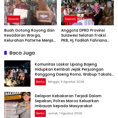
Daerah
Daerah
Buah Gotong Royong dan
Anggota DPRD Provinsi
Kesadaran Warga,
Sulawesi Selatan Fraksi
Kelurahan Patte’ne Menjadi
PKB, Hj. Fadilah Fahriana
Bintang Takalar Award
Hadiri Dan Beri Apresiasi :
2026
Takalar Menyalakan
Baca Juga
Lentera Pengabdian
Melalui Malam Apresiasi
Komunitas Laskar Lipang Bajeng
dan Inovasi Award 2026
Hidupkan Kembali Jejak Perjuangan
Ranggong Daeng Romo, Wabup Takalar:
Apresiasi Bahwa Sejarah Adalah
Berita
Minggu, 9 Agustus 2026
Warisan yang Tak Ternilai”.
Delapan Kebakaran Terjadi Dalam
Sepekan, Polres Maros Keluarkan
Imbauan kepada Masyarakat
Berita
Jumat, 7 Agustus 2026