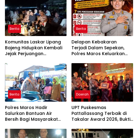
Berita
Berita
Komunitas Laskar Lipang
Delapan Kebakaran
Bajeng Hidupkan Kembali
Terjadi Dalam Sepekan,
Jejak Perjuangan
Polres Maros Keluarkan
Ranggong Daeng Romo,
Imbauan kepada
Wabup Takalar: Apresiasi
Masyarakat
Bahwa Sejarah Adalah
Warisan yang Tak Ternilai”.
Berita
Daerah
Polres Maros Hadir
UPT Puskesmas
Salurkan Bantuan Air
Pattallassang Terbaik di
Bersih Bagi Masyarakat
Takalar Award 2026, Bukti
Terdampak Krisis Air Bersih
Komitmen Hadirkan
Di Maros
Pelayanan Kesehatan
Berkualitas