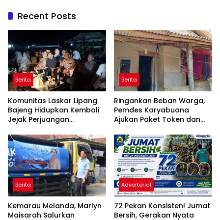
Recent Posts
Berita
Berita
Komunitas Laskar Lipang
Ringankan Beban Warga,
Bajeng Hidupkan Kembali
Pemdes Karyabuana
Jejak Perjuangan
Ajukan Paket Token dan
Ranggong Daeng Romo,
Penurunan Daya Listrik ke
Wabup Takalar: Apresiasi
PLN
Bahwa Sejarah Adalah
Warisan yang Tak Ternilai”.
Berita
Advertorial
Kemarau Melanda, Marlyn
72 Pekan Konsisten! Jumat
Maisarah Salurkan
Bersih, Gerakan Nyata