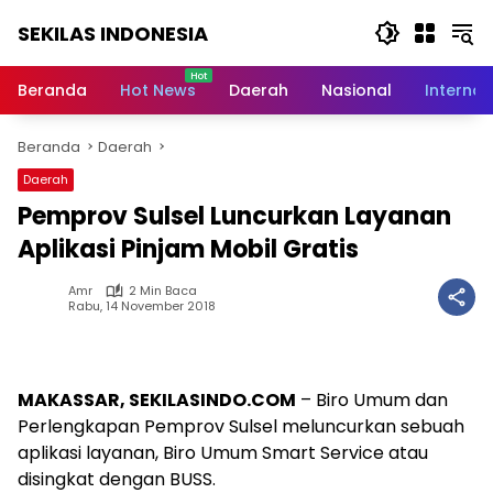
Langsung
SEKILAS INDONESIA
ke
konten
Berita
Terkini,
Beranda
Hot News
Daerah
Nasional
Internas
Breaking
News,
Beranda
Daerah
Latest
World,
Daerah
Headlines,
Pemprov Sulsel Luncurkan Layanan
News
Today
Aplikasi Pinjam Mobil Gratis
Amr
2 Min Baca
Rabu, 14 November 2018
MAKASSAR, SEKILASINDO.COM
– Biro Umum dan
Perlengkapan Pemprov Sulsel meluncurkan sebuah
aplikasi layanan, Biro Umum Smart Service atau
disingkat dengan BUSS.