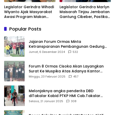
Legislator Gerindra Wihadi
Legislator Gerindra Marlyn
Wiyanto Ajak Masyarakat
Maisarah Tinjau Jembatan
Awasi Program Makan
Gantung Cibeber, Pastikan
Bergizi Gratis agar Tepat
Aspirasi Warga Terlaksana
Sasaran
Popular Posts
Jajaran Forum Ormas Minta
Ketransparanan Pembangunan Gedung
Damkar Di Kecamatan Cisoka
Jumat, 6 Desember 2024
532
Forum 8 Ormas Cisoka Akan Layangkan
Surat Ke Muspika Atas Adanya Kantor
Matel di Cisoka
Minggu, 23 Februari 2025
457
Melonjaknya angka penderita DBD
diTakalar Kabid PTKP HMI Cab.Takalar
angkat bicara
Selasa, 21 Januari 2025
308