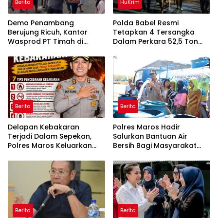
Berita
HuKrim
Demo Penambang
Polda Babel Resmi
Berujung Ricuh, Kantor
Tetapkan 4 Tersangka
Wasprod PT Timah di
Dalam Perkara 52,5 Ton
Belitung Timur Terbakar
Pasir Timah Ilegal Di
Belitung
Berita
Berita
Delapan Kebakaran
Polres Maros Hadir
Terjadi Dalam Sepekan,
Salurkan Bantuan Air
Polres Maros Keluarkan
Bersih Bagi Masyarakat
Imbauan kepada
Terdampak Krisis Air Bersih
Masyarakat
Di Maros
Berita
Berita