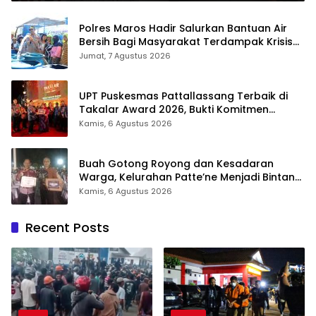
Polres Maros Hadir Salurkan Bantuan Air
Bersih Bagi Masyarakat Terdampak Krisis
Air Bersih Di Maros
Jumat, 7 Agustus 2026
UPT Puskesmas Pattallassang Terbaik di
Takalar Award 2026, Bukti Komitmen
Hadirkan Pelayanan Kesehatan Berkualitas
Kamis, 6 Agustus 2026
Buah Gotong Royong dan Kesadaran
Warga, Kelurahan Patte’ne Menjadi Bintang
Takalar Award 2026
Kamis, 6 Agustus 2026
Recent Posts