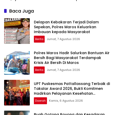
Hadiri Dan Beri Apresiasi :
Inovasi Award 2026:
Takalar Menyalakan
Panggung Penghargaan
Baca Juga
Lentera Pengabdian
bagi Pelayan Publik
Melalui Malam Apresiasi
Berprestasi
Delapan Kebakaran Terjadi Dalam
dan Inovasi Award 2026
Sepekan, Polres Maros Keluarkan
Imbauan kepada Masyarakat
Berita
Jumat, 7 Agustus 2026
Polres Maros Hadir Salurkan Bantuan Air
Bersih Bagi Masyarakat Terdampak
Krisis Air Bersih Di Maros
Berita
Jumat, 7 Agustus 2026
UPT Puskesmas Pattallassang Terbaik di
Takalar Award 2026, Bukti Komitmen
Hadirkan Pelayanan Kesehatan
Berkualitas
Daerah
Kamis, 6 Agustus 2026
Buah Gotong Royong dan Kesadaran