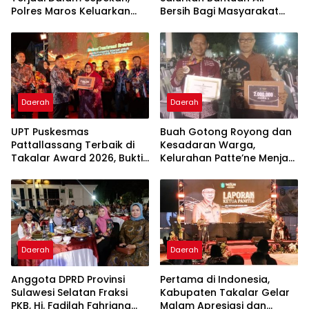
Polres Maros Keluarkan
Bersih Bagi Masyarakat
Imbauan kepada
Terdampak Krisis Air Bersih
Masyarakat
Di Maros
Daerah
Daerah
UPT Puskesmas
Buah Gotong Royong dan
Pattallassang Terbaik di
Kesadaran Warga,
Takalar Award 2026, Bukti
Kelurahan Patte’ne Menjadi
Komitmen Hadirkan
Bintang Takalar Award
Pelayanan Kesehatan
2026
Berkualitas
Daerah
Daerah
Anggota DPRD Provinsi
Pertama di Indonesia,
Sulawesi Selatan Fraksi
Kabupaten Takalar Gelar
PKB, Hj. Fadilah Fahriana
Malam Apresiasi dan