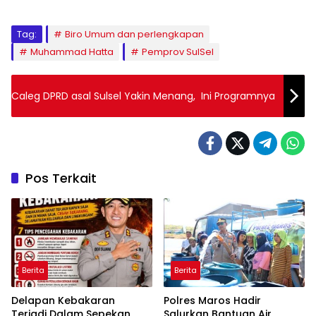
Tag:
Biro Umum dan perlengkapan
Muhammad Hatta
Pemprov SulSel
Caleg DPRD asal Sulsel Yakin Menang, Ini Programnya
Pos Terkait
Berita
Berita
Delapan Kebakaran
Polres Maros Hadir
Terjadi Dalam Sepekan,
Salurkan Bantuan Air