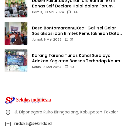
Dosen Fakultas Syariah UIN Banten Aktif
Bahas Self Declare Halal dalam Forum
Ijtima Ulama MUI
Kamis, 30 Mei 2024
144
Desa Bontomarannu,Kec- Gal-sel Gelar
Sosialisasi dan Bimtek Pemutakhiran Data
ID
Jumat, 9 Mei 2025
31
Karang Taruna Tunas Kahal Suralaya
Adakan Kegiatan Bansos Terhadap Kaum
Dhuafa dan Anak Yatim-Piatu
Senin, 13 Mei 2024
30
Jl. Diponegoro Ruko Biringbalang, Kabupaten Takalar
redaksi@sekindo.id