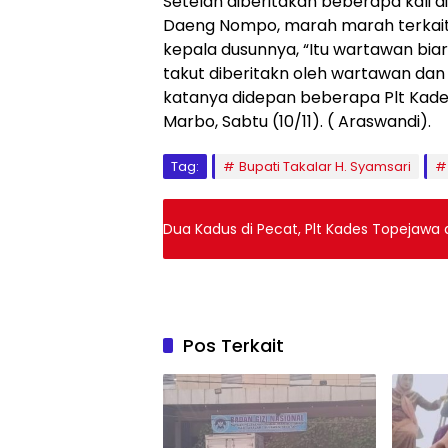
Setelah diberitakan beberapa kali di
Daeng Nompo, marah marah terkai
kepala dusunnya, “Itu wartawan biar 
takut diberitakn oleh wartawan dan 
katanya didepan beberapa Plt Kade
Marbo, Sabtu (10/11). ( Araswandi).
Tag:
Bupati Takalar H. Syamsari
Pos Terkait