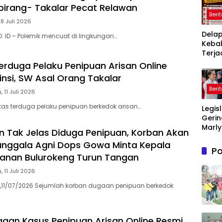
irang- Takalar Pecat Relawan
Beri
28 Juli 2026
Dela
O. ID – Polemik mencuat di lingkungan…
Keba
Terja
Dala
erduga Pelaku Penipuan Arisan Online
Sepe
insi, SW Asal Orang Takalar
Polre
Beri
Kelu
, 11 Juli 2026
Imba
itas terduga pelaku penipuan berkedok arisan…
Legis
kepa
Gerin
Masy
Marly
n Tak Jelas Diduga Penipuan, Korban Akan
Mais
anggala Agni Dops Gowa Minta Kepala
Tinja
Po
Jemb
tanan Bulurokeng Turun Tangan
Gant
, 11 Juli 2026
Cibeb
Pasti
,11/07/2026 Sejumlah korban dugaan penipuan berkedok
Aspir
Warg
Terl
aan Kasus Penipuan Arisan Online Resmi