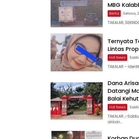
MBG Kalabb
Berita
Selasa, 
TAKALAR, SEKIND
Ternyata T
Lintas Prop
Hot News
Sabtu
TAKALAR – Ident
Dana Arisa
Datangi M
Balai Kehu
Hot News
Sabtu
TAKALAR ,–Sabtu
arisan…
Korban Dug