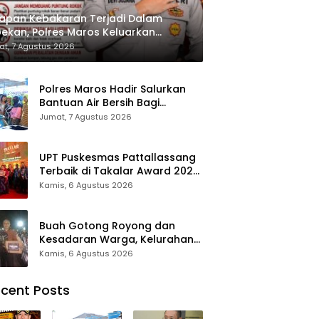
apan Kebakaran Terjadi Dalam
ekan, Polres Maros Keluarkan
bauan kepada Masyarakat
t, 7 Agustus 2026
Polres Maros Hadir Salurkan
Bantuan Air Bersih Bagi
Masyarakat Terdampak Krisis
Jumat, 7 Agustus 2026
Air Bersih Di Maros
UPT Puskesmas Pattallassang
Terbaik di Takalar Award 2026,
Bukti Komitmen Hadirkan
Kamis, 6 Agustus 2026
Pelayanan Kesehatan
Berkualitas
Buah Gotong Royong dan
Kesadaran Warga, Kelurahan
Patte’ne Menjadi Bintang
Kamis, 6 Agustus 2026
Takalar Award 2026
cent Posts