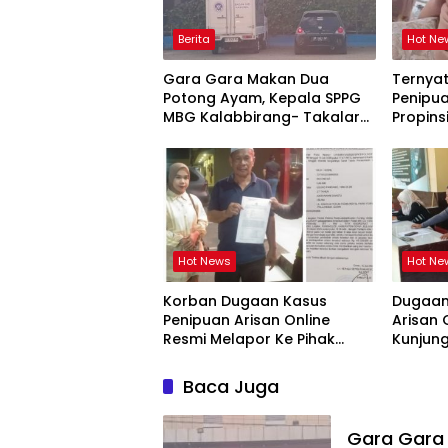
Berita
Hot Ne
Gara Gara Makan Dua
Ternya
Potong Ayam, Kepala SPPG
Penipua
MBG Kalabbirang- Takalar
Propins
Pecat Relawan
Takala
Hot News
Hot Ne
Korban Dugaan Kasus
Dugaan
Penipuan Arisan Online
Arisan 
Resmi Melapor Ke Pihak
Kunjun
Berwajib
Siap T
Baca Juga
Gara Gara