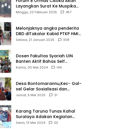
Forum 8 Ormas Cisoka Akan
Layangkan Surat Ke Muspika
Atas Adanya Kantor Matel di
Minggu, 23 Februari 2025
457
Cisoka
Melonjaknya angka penderita
DBD diTakalar Kabid PTKP HMI
Cab.Takalar angkat bicara
Selasa, 21 Januari 2025
308
Dosen Fakultas Syariah UIN
Banten Aktif Bahas Self
Declare Halal dalam Forum
Kamis, 30 Mei 2024
144
Ijtima Ulama MUI
Desa Bontomarannu,Kec- Gal-
sel Gelar Sosialisasi dan
Bimtek Pemutakhiran Data ID
Jumat, 9 Mei 2025
31
Karang Taruna Tunas Kahal
Suralaya Adakan Kegiatan
Bansos Terhadap Kaum
Senin, 13 Mei 2024
30
Dhuafa dan Anak Yatim-Piatu