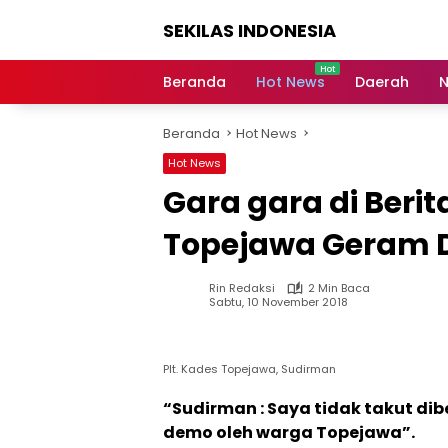
Langsung
SEKILAS INDONESIA
ke
konten
Berita
Terkini,
Beranda
Hot News
Daerah
N
Breaking
News,
Beranda
Hot News
Latest
World,
Hot News
Headlines,
Gara gara di Berit
News
Today
Topejawa Geram
Rin Redaksi
2 Min Baca
Sabtu, 10 November 2018
Plt. Kades Topejawa, Sudirman
“Sudirman : Saya tidak takut dib
demo oleh warga Topejawa”.