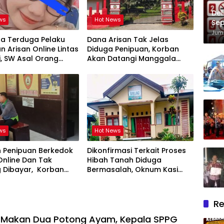
Del
ws
Hot News
Sep
Im
Juma
ta Terduga Pelaku
Dana Arisan Tak Jelas
n Arisan Online Lintas
Diduga Penipuan, Korban
i, SW Asal Orang
Akan Datangi Manggala
r
Agni Dops Gowa Minta
Kepala Balai Kehutanan
Bulurokeng Turun Tangan
ws
Hot News
 Penipuan Berkedok
Dikonfirmasi Terkait Proses
Online Dan Tak
Hibah Tanah Diduga
g Dibayar, Korban
Bermasalah, Oknum Kasi
empuh Jalur Hukum
Pemdes Surulangi: ” Media
Resmi Saja Saya tidak Takut
apalagi Media Abal Abal
Re
Seperti Kalian”
 Makan Dua Potong Ayam, Kepala SPPG