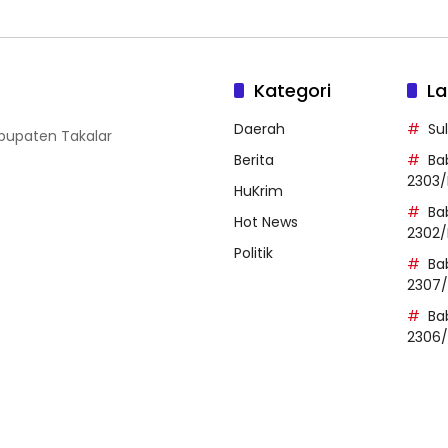
Kategori
La
Daerah
Su
abupaten Takalar
Berita
Ba
2303/
HuKrim
Ba
Hot News
2302/
Politik
Ba
2307
Ba
2306