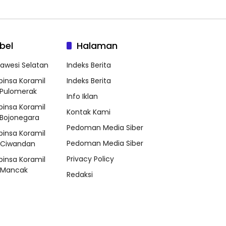
bel
Halaman
lawesi Selatan
Indeks Berita
binsa Koramil
Indeks Berita
Pulomerak
Info Iklan
binsa Koramil
Kontak Kami
Bojonegara
Pedoman Media Siber
binsa Koramil
Pedoman Media Siber
/Ciwandan
Privacy Policy
binsa Koramil
/Mancak
Redaksi