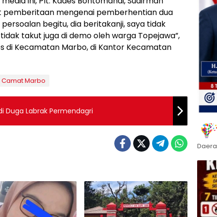
 media ini, Plt. Kades Bontomanai, Sudirman
t pemberitaan mengenai pemberhentian dua
persoalan begitu, dia beritakanji, saya tidak
tidak takut juga di demo oleh warga Topejawa”,
s di Kecamatan Marbo, di Kantor Kecamatan
Camat Marbo
Dua Kadus di Pecat, Plt Kades Topejawa di Duga Labrak Permendagri
Daera