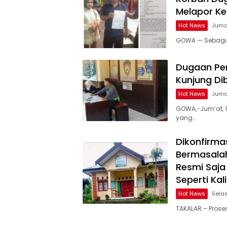
Melapor Ke
Hot News
Jumat
GOWA — Sebagia
Dugaan Pen
Kunjung Di
Hot News
Jumat
GOWA,-Jum’at, 1
yang…
Dikonfirma
Bermasalah
Resmi Saja
Seperti Kal
Hot News
Selas
TAKALAR – Proses