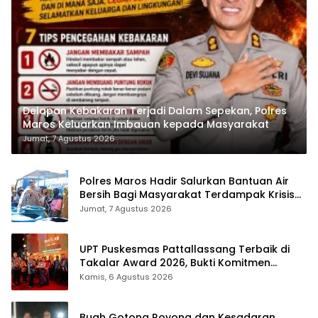
Delapan Kebakaran Terjadi Dalam Sepekan, Polres
Maros Keluarkan Imbauan kepada Masyarakat
Jumat, 7 Agustus 2026
Polres Maros Hadir Salurkan Bantuan Air
Bersih Bagi Masyarakat Terdampak Krisis
Air Bersih Di Maros
Jumat, 7 Agustus 2026
UPT Puskesmas Pattallassang Terbaik di
Takalar Award 2026, Bukti Komitmen
Hadirkan Pelayanan Kesehatan Berkualitas
Kamis, 6 Agustus 2026
Buah Gotong Royong dan Kesadaran