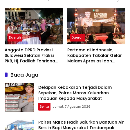
Komitmen Hadirkan
Bintang Takalar Award
Pelayanan Kesehatan
2026
Berkualitas
Daerah
Daerah
Anggota DPRD Provinsi
Pertama di Indonesia,
Sulawesi Selatan Fraksi
Kabupaten Takalar Gelar
PKB, Hj. Fadilah Fahriana
Malam Apresiasi dan
Hadiri Dan Beri Apresiasi :
Inovasi Award 2026:
Takalar Menyalakan
Panggung Penghargaan
Baca Juga
Lentera Pengabdian
bagi Pelayan Publik
Melalui Malam Apresiasi
Berprestasi
Delapan Kebakaran Terjadi Dalam
dan Inovasi Award 2026
Sepekan, Polres Maros Keluarkan
Imbauan kepada Masyarakat
Berita
Jumat, 7 Agustus 2026
Polres Maros Hadir Salurkan Bantuan Air
Bersih Bagi Masyarakat Terdampak