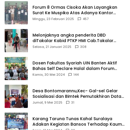
Forum 8 Ormas Cisoka Akan Layangkan
Surat Ke Muspika Atas Adanya Kantor
Matel di Cisoka
Minggu, 23 Februari 2025
457
Melonjaknya angka penderita DBD
diTakalar Kabid PTKP HMI Cab.Takalar
angkat bicara
Selasa, 21 Januari 2025
308
Dosen Fakultas Syariah UIN Banten Aktif
Bahas Self Declare Halal dalam Forum
Ijtima Ulama MUI
Kamis, 30 Mei 2024
144
Desa Bontomarannu,Kec- Gal-sel Gelar
Sosialisasi dan Bimtek Pemutakhiran Data
ID
Jumat, 9 Mei 2025
31
Karang Taruna Tunas Kahal Suralaya
Adakan Kegiatan Bansos Terhadap Kaum
Dhuafa dan Anak Yatim-Piatu