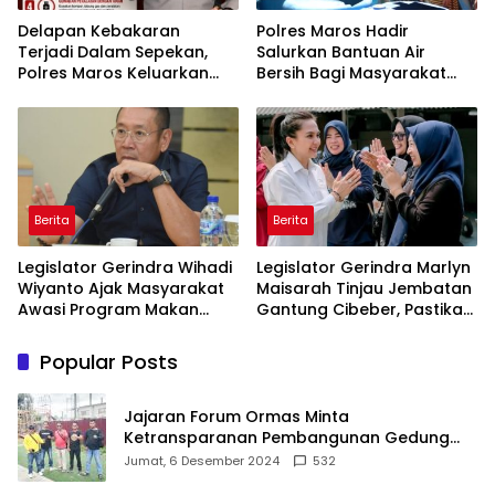
Delapan Kebakaran
Polres Maros Hadir
Terjadi Dalam Sepekan,
Salurkan Bantuan Air
Polres Maros Keluarkan
Bersih Bagi Masyarakat
Imbauan kepada
Terdampak Krisis Air Bersih
Masyarakat
Di Maros
Berita
Berita
Legislator Gerindra Wihadi
Legislator Gerindra Marlyn
Wiyanto Ajak Masyarakat
Maisarah Tinjau Jembatan
Awasi Program Makan
Gantung Cibeber, Pastikan
Bergizi Gratis agar Tepat
Aspirasi Warga Terlaksana
Sasaran
Popular Posts
Jajaran Forum Ormas Minta
Ketransparanan Pembangunan Gedung
Damkar Di Kecamatan Cisoka
Jumat, 6 Desember 2024
532