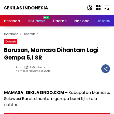
Langsung
SEKILAS INDONESIA
ke
konten
Berita
Terkini,
Beranda
Hot News
Daerah
Nasional
Internas
Breaking
News,
Beranda
Daerah
Latest
World,
Daerah
Headlines,
Barusan, Mamasa Dihantam Lagi
News
Today
Gempa 5,1 SR
Amr
1 Min Baca
Kamis, 8 November 2018
MAMASA, SEKILASINDO.COM –
Kabupaten Mamasa,
Sulawesi Barat dihantam gempa bumi 5,1 skala
richter.