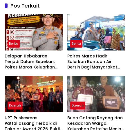
Pos Terkait
Berita
Berita
Delapan Kebakaran
Polres Maros Hadir
Terjadi Dalam Sepekan,
Salurkan Bantuan Air
Polres Maros Keluarkan
Bersih Bagi Masyarakat
Imbauan kepada
Terdampak Krisis Air Bersih
Masyarakat
Di Maros
Daerah
Daerah
UPT Puskesmas
Buah Gotong Royong dan
Pattallassang Terbaik di
Kesadaran Warga,
Takalar Award 2026, Bukti
Kelurahan Patte’ne Menjadi