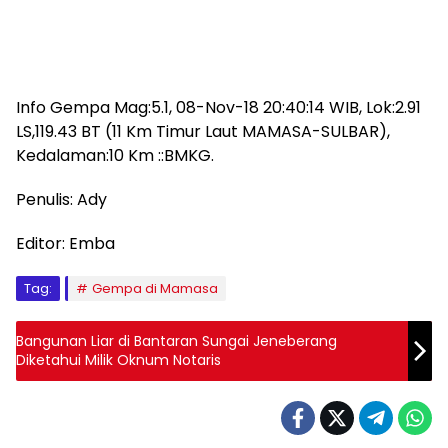
Info Gempa Mag:5.1, 08-Nov-18 20:40:14 WIB, Lok:2.91
LS,119.43 BT (11 Km Timur Laut MAMASA-SULBAR),
Kedalaman:10 Km ::BMKG.
Penulis: Ady
Editor: Emba
Tag:
Gempa di Mamasa
Bangunan Liar di Bantaran Sungai Jeneberang
Diketahui Milik Oknum Notaris