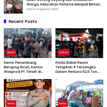
Warga, Kelurahan Patte’ne Menjadi Bintang
Takalar Award 2026
Kamis, 6 Agustus 2026
Recent Posts
Berita
HuKrim
Demo Penambang
Polda Babel Resmi
Berujung Ricuh, Kantor
Tetapkan 4 Tersangka
Wasprod PT Timah di
Dalam Perkara 52,5 Ton
Belitung Timur Terbakar
Pasir Timah Ilegal Di
Belitung
Berita
Berita