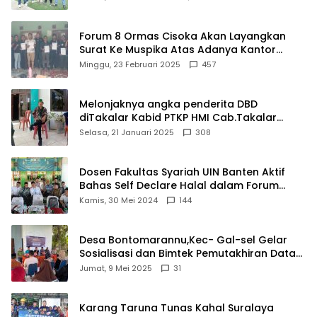
Forum 8 Ormas Cisoka Akan Layangkan
Surat Ke Muspika Atas Adanya Kantor
Matel di Cisoka
Minggu, 23 Februari 2025
457
Melonjaknya angka penderita DBD
diTakalar Kabid PTKP HMI Cab.Takalar
angkat bicara
Selasa, 21 Januari 2025
308
Dosen Fakultas Syariah UIN Banten Aktif
Bahas Self Declare Halal dalam Forum
Ijtima Ulama MUI
Kamis, 30 Mei 2024
144
Desa Bontomarannu,Kec- Gal-sel Gelar
Sosialisasi dan Bimtek Pemutakhiran Data
ID
Jumat, 9 Mei 2025
31
Karang Taruna Tunas Kahal Suralaya