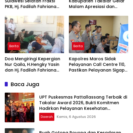
Sulawesi Selatan Fraksi
Kabupaten Takalar Gelar
PKB, Hj. Fadilah Fahriana
Malam Apresiasi dan
Hadiri Dan Beri Apresiasi :
Inovasi Award 2026:
Takalar Menyalakan
Panggung Penghargaan
Lentera Pengabdian
bagi Pelayan Publik
Melalui Malam Apresiasi
Berprestasi
dan Inovasi Award 2026
Berita
Berita
Doa Mengiringi Kepergian
Kapolres Maros Sidak
Nur Qaila, H.Hengky Yasin
Pelayanan Call Centre 110,
dan Hj. Fadilah Fahriana
Pastikan Pelayanan Sigap
Hadir Menguatkan
Dan Humanis
Keluarga
Baca Juga
UPT Puskesmas Pattallassang Terbaik di
Takalar Award 2026, Bukti Komitmen
Hadirkan Pelayanan Kesehatan
Berkualitas
Daerah
Kamis, 6 Agustus 2026
Buah Gotong Royong dan Kesadaran