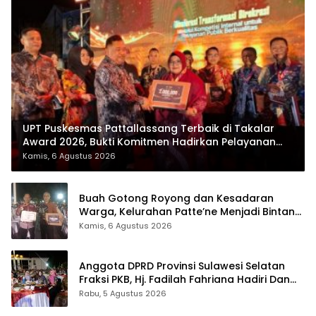
UPT Puskesmas Pattallassang Terbaik di Takalar
Award 2026, Bukti Komitmen Hadirkan Pelayanan
Kesehatan Berkualitas
Kamis, 6 Agustus 2026
Buah Gotong Royong dan Kesadaran
Warga, Kelurahan Patte’ne Menjadi Bintang
Takalar Award 2026
Kamis, 6 Agustus 2026
Anggota DPRD Provinsi Sulawesi Selatan
Fraksi PKB, Hj. Fadilah Fahriana Hadiri Dan
Beri Apresiasi : Takalar Menyalakan Lentera
Rabu, 5 Agustus 2026
Pengabdian Melalui Malam Apresiasi dan