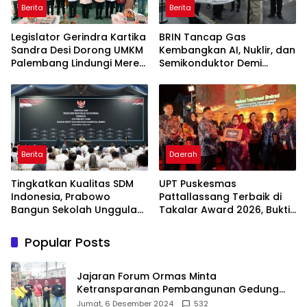
Berita
Berita
Legislator Gerindra Kartika
BRIN Tancap Gas
Sandra Desi Dorong UMKM
Kembangkan AI, Nuklir, dan
Palembang Lindungi Merek
Semikonduktor Demi
Usaha
Dongkrak Ekonomi
Indonesia
Berita
Daerah
Tingkatkan Kualitas SDM
UPT Puskesmas
Indonesia, Prabowo
Pattallassang Terbaik di
Bangun Sekolah Unggulan
Takalar Award 2026, Bukti
hingga Undang Universitas
Komitmen Hadirkan
Terbaik Dunia
Pelayanan Kesehatan
Popular Posts
Berkualitas
Jajaran Forum Ormas Minta
Ketransparanan Pembangunan Gedung
Damkar Di Kecamatan Cisoka
Jumat, 6 Desember 2024
532