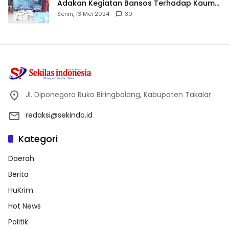
Adakan Kegiatan Bansos Terhadap Kaum
Dhuafa dan Anak Yatim-Piatu
Senin, 13 Mei 2024
30
Jl. Diponegoro Ruko Biringbalang, Kabupaten Takalar
redaksi@sekindo.id
Kategori
Daerah
Berita
HuKrim
Hot News
Politik