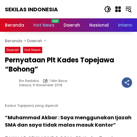
Langsung
SEKILAS INDONESIA
ke
konten
Berita
Terkini,
Beranda
Hot News
Daerah
Nasional
Internas
Breaking
News,
Beranda
Daerah
Latest
World,
Daerah
Hot News
Headlines,
Pernyataan Plt Kades Topejawa
News
Today
“Bohong”
Rin Redaksi
1 Min Baca
Selasa, 6 November 2018
Kadus Topejawa yang dipecat
“Muhammad Akbar : Saya menggunakan Ijazah
SMA dan saya tidak malas masuk Kantor”