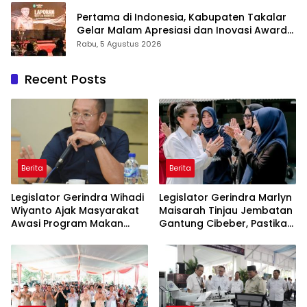
Inovasi Award 2026
Pertama di Indonesia, Kabupaten Takalar
Gelar Malam Apresiasi dan Inovasi Award
2026: Panggung Penghargaan bagi
Rabu, 5 Agustus 2026
Pelayan Publik Berprestasi
Recent Posts
Berita
Berita
Legislator Gerindra Wihadi
Legislator Gerindra Marlyn
Wiyanto Ajak Masyarakat
Maisarah Tinjau Jembatan
Awasi Program Makan
Gantung Cibeber, Pastikan
Bergizi Gratis agar Tepat
Aspirasi Warga Terlaksana
Sasaran