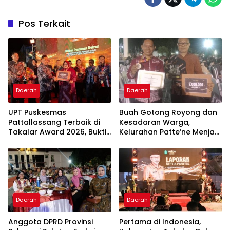
Pos Terkait
Daerah
Daerah
UPT Puskesmas
Buah Gotong Royong dan
Pattallassang Terbaik di
Kesadaran Warga,
Takalar Award 2026, Bukti
Kelurahan Patte’ne Menjadi
Komitmen Hadirkan
Bintang Takalar Award
Pelayanan Kesehatan
2026
Berkualitas
Daerah
Daerah
Anggota DPRD Provinsi
Pertama di Indonesia,