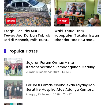
Berita
Daerah
Tragis! Security MBG
Wakil Ketua DPRD
Tewas Jadi Korban Tabrak
kabupaten Takalar, Irwan
Lari di Mancak, Polisi Buru
Iskandar Hadiri Grand
Pengemudi Avanza Atau
Opening Rumah sehat
Kijang Innova
Pertama di Takalar,
Popular Posts
Melayani Terapis Gratis
untuk Pasien Dhuafa dan
umum.
Jajaran Forum Ormas Minta
Ketransparanan Pembangunan Gedung
Damkar Di Kecamatan Cisoka
Jumat, 6 Desember 2024
532
Forum 8 Ormas Cisoka Akan Layangkan
Surat Ke Muspika Atas Adanya Kantor
Matel di Cisoka
Minggu, 23 Februari 2025
457