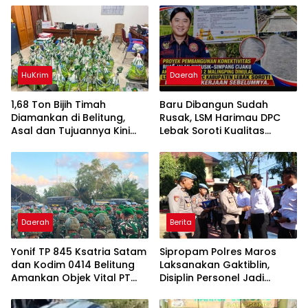
HuKrim
Daerah
1,68 Ton Bijih Timah
Baru Dibangun Sudah
Diamankan di Belitung,
Rusak, LSM Harimau DPC
Asal dan Tujuannya Kini
Lebak Soroti Kualitas
Didalami
Pekerjaan Ruas Jalan
Cikeusik-Simpang Cijaku
Daerah
Berita
Yonif TP 845 Ksatria Satam
Sipropam Polres Maros
dan Kodim 0414 Belitung
Laksanakan Gaktiblin,
Amankan Objek Vital PT
Disiplin Personel Jadi
Timah Saat Aksi
Perhatian
Penambang