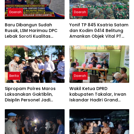
Daerah
Daerah
Baru Dibangun Sudah
Yonif TP 845 Ksatria Satam
Rusak, LSM Harimau DPC
dan Kodim 0414 Belitung
Lebak Soroti Kualitas
Amankan Objek Vital PT
Pekerjaan Ruas Jalan
Timah Saat Aksi
Cikeusik-Simpang Cijaku
Penambang
Berita
Daerah
Sipropam Polres Maros
Wakil Ketua DPRD
Laksanakan Gaktiblin,
kabupaten Takalar, Irwan
Disiplin Personel Jadi
Iskandar Hadiri Grand
Perhatian
Opening Rumah sehat
Pertama di Takalar,
Melayani Terapis Gratis
untuk Pasien Dhuafa dan
umum.