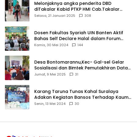
Melonjaknya angka penderita DBD
diTakalar Kabid PTKP HMI Cab.Takalar
angkat bicara
Selasa, 21 Januari 2025
308
Dosen Fakultas Syariah UIN Banten Aktif
Bahas Self Declare Halal dalam Forum
Ijtima Ulama MUI
Kamis, 30 Mei 2024
144
Desa Bontomarannu,Kec- Gal-sel Gelar
Sosialisasi dan Bimtek Pemutakhiran Data
ID
Jumat, 9 Mei 2025
31
Karang Taruna Tunas Kahal Suralaya
Adakan Kegiatan Bansos Terhadap Kaum
Dhuafa dan Anak Yatim-Piatu
Senin, 13 Mei 2024
30