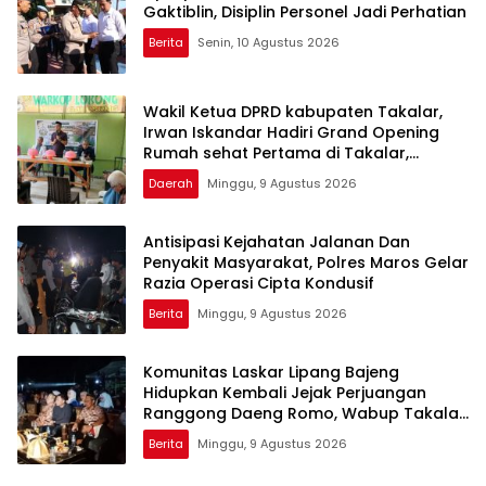
Gaktiblin, Disiplin Personel Jadi Perhatian
Berita
Senin, 10 Agustus 2026
Wakil Ketua DPRD kabupaten Takalar,
Irwan Iskandar Hadiri Grand Opening
Rumah sehat Pertama di Takalar,
Melayani Terapis Gratis untuk Pasien
Daerah
Minggu, 9 Agustus 2026
Dhuafa dan umum.
Antisipasi Kejahatan Jalanan Dan
Penyakit Masyarakat, Polres Maros Gelar
Razia Operasi Cipta Kondusif
Berita
Minggu, 9 Agustus 2026
Komunitas Laskar Lipang Bajeng
Hidupkan Kembali Jejak Perjuangan
Ranggong Daeng Romo, Wabup Takalar:
Apresiasi Bahwa Sejarah Adalah
Berita
Minggu, 9 Agustus 2026
Warisan yang Tak Ternilai”.