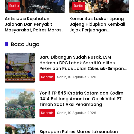
Berita
Berita
Antisipasi Kejahatan
Komunitas Laskar Lipang
Jalanan Dan Penyakit
Bajeng Hidupkan Kembali
Masyarakat, Polres Maros
Jejak Perjuangan
Gelar Razia Operasi Cipta
Ranggong Daeng Romo,
Kondusif
Wabup Takalar: Apresiasi
Baca Juga
Bahwa Sejarah Adalah
Warisan yang Tak Ternilai”.
Baru Dibangun Sudah Rusak, LSM
Harimau DPC Lebak Soroti Kualitas
Pekerjaan Ruas Jalan Cikeusik-Simpang
Cijaku
Daerah
Senin, 10 Agustus 2026
Yonif TP 845 Ksatria Satam dan Kodim
0414 Belitung Amankan Objek Vital PT
Timah Saat Aksi Penambang
Daerah
Senin, 10 Agustus 2026
Sipropam Polres Maros Laksanakan