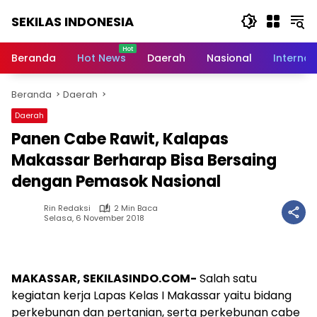
Langsung
SEKILAS INDONESIA
ke
konten
Berita
Terkini,
Beranda
Hot News
Daerah
Nasional
Internas
Breaking
News,
Beranda
Daerah
Latest
World,
Daerah
Headlines,
Panen Cabe Rawit, Kalapas
News
Today
Makassar Berharap Bisa Bersaing
dengan Pemasok Nasional
Rin Redaksi
2 Min Baca
Selasa, 6 November 2018
MAKASSAR, SEKILASINDO.COM-
Salah satu
kegiatan kerja Lapas Kelas I Makassar yaitu bidang
perkebunan dan pertanian, serta perkebunan cabe