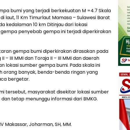
mpa bumi yang terjadi berkekuatan M =4.7 Skala
di laut, 11 Km Timurlaut Mamasa – Sulawesi Barat
da kedalaman 10 km Ditinjau dari lokasi
gempa penyebab gempa ini terjadi diperkirakan
taran gempa bumi diperkirakan dirasakan pada
II – III MMI dan Toraja II – III MMI dan daerah
n lokasi sumber gempa bumi. Pada skala ini
eh orang banyak, benda-benda ringan yang
aca bergetar.
i tersebut, masyarakat disekitar lokasi sumber
 dan tetap menunggu informasi dari BMKG.
IV Makassar, Joharman, SH, MM.