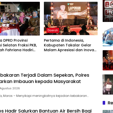
Pelayanan Kesehatan
Del
Berkualitas
Sep
Im
Juma
h
Daerah
 DPRD Provinsi
Pertama di Indonesia,
i Selatan Fraksi PKB,
Kabupaten Takalar Gelar
lah Fahriana Hadiri
Malam Apresiasi dan Inovasi
i Apresiasi : Takalar
Award 2026: Panggung
akan Lentera
Penghargaan bagi Pelayan
dian Melalui Malam
Publik Berprestasi
si dan Inovasi Award
bakaran Terjadi Dalam Sepekan, Polres
uarkan Imbauan kepada Masyarakat
 Agustus 2026
ia, Maros – Menyikapi meningkatnya kejadian kebakaran…
Re
s Hadir Salurkan Bantuan Air Bersih Bagi