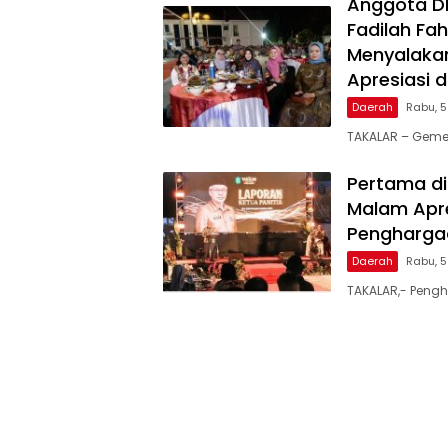
Anggota DPR
Fadilah Fah
Menyalakan
Apresiasi 
Daerah
Rabu, 
TAKALAR – Geme
Pertama di
Malam Apre
Penghargaa
Daerah
Rabu, 
TAKALAR,- Pengh