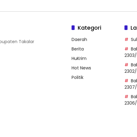
Kategori
La
Daerah
Su
abupaten Takalar
Berita
Ba
2303/
HuKrim
Ba
Hot News
2302/
Politik
Ba
2307
Ba
2306