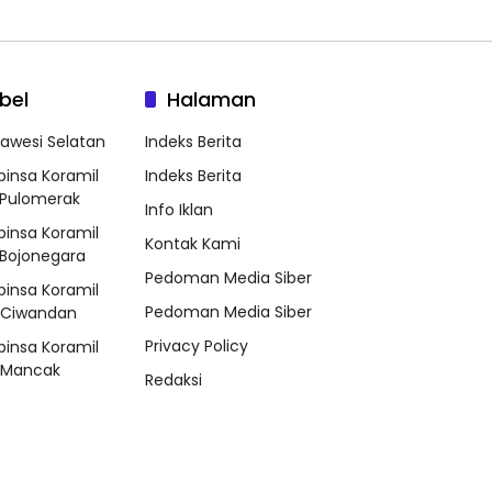
bel
Halaman
lawesi Selatan
Indeks Berita
binsa Koramil
Indeks Berita
Pulomerak
Info Iklan
binsa Koramil
Kontak Kami
Bojonegara
Pedoman Media Siber
binsa Koramil
Pedoman Media Siber
/Ciwandan
Privacy Policy
binsa Koramil
/Mancak
Redaksi