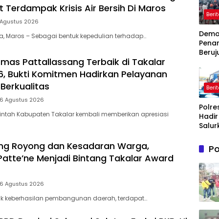
 Terdampak Krisis Air Bersih Di Maros
Beri
 Agustus 2026
Dem
ia, Maros – Sebagai bentuk kepedulian terhadap…
Pena
Beruj
mas Pattallassang Terbaik di Takalar
Ricuh
Wasp
, Bukti Komitmen Hadirkan Pelayanan
Timah
Berkualitas
Beri
Belit
Timur
 6 Agustus 2026
Polre
Terb
intah Kabupaten Takalar kembali memberikan apresiasi
Hadir
Salur
Bantu
Bersi
ng Royong dan Kesadaran Warga,
Po
Masy
Patte’ne Menjadi Bintang Takalar Award
Terd
Krisis
Bersih
 6 Agustus 2026
Maro
lik keberhasilan pembangunan daerah, terdapat…