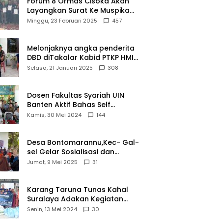
Forum 8 Ormas Cisoka Akan
Layangkan Surat Ke Muspika
Atas Adanya Kantor Matel di
Minggu, 23 Februari 2025
457
Cisoka
Melonjaknya angka penderita
DBD diTakalar Kabid PTKP HMI
Cab.Takalar angkat bicara
Selasa, 21 Januari 2025
308
Dosen Fakultas Syariah UIN
Banten Aktif Bahas Self
Declare Halal dalam Forum
Kamis, 30 Mei 2024
144
Ijtima Ulama MUI
Desa Bontomarannu,Kec- Gal-
sel Gelar Sosialisasi dan
Bimtek Pemutakhiran Data ID
Jumat, 9 Mei 2025
31
Karang Taruna Tunas Kahal
Suralaya Adakan Kegiatan
Bansos Terhadap Kaum
Senin, 13 Mei 2024
30
Dhuafa dan Anak Yatim-Piatu