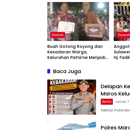
Daerah
Daera
Buah Gotong Royong dan
Anggota
Kesadaran Warga,
Sulawes
Kelurahan Patte’ne Menjadi
Hj. Fadi
Bintang Takalar Award 2026
Dan Ber
Menyal
Baca Juga
Pengab
Apresia
2026
Delapan Ke
Maros Kel
Berita
Jumat, 7
Sekilas Indones
Polres Maro