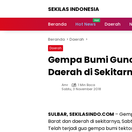
Langsung
SEKILAS INDONESIA
ke
konten
Berita
Terkini,
Beranda
Hot News
Daerah
N
Breaking
News,
Beranda
Daerah
Latest
World,
Daerah
Headlines,
Gempa Bumi Gun
News
Today
Daerah di Sekitar
Amr
1 Min Baca
Sabtu, 3 November 2018
SULBAR, SEKILASINDO.COM
– Gemp
Barat dan daerah di sekitarnya, Sabt
Telah terjadi gua gempa bumi tekton