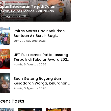
apan Kebakaran Terjadi Dalam
ekan, Polres Maros Keluarkan
bauan kepada Masyarakat
t, 7 Agustus 2026
Polres Maros Hadir Salurkan
Bantuan Air Bersih Bagi
Masyarakat Terdampak Krisis
Jumat, 7 Agustus 2026
Air Bersih Di Maros
UPT Puskesmas Pattallassang
Terbaik di Takalar Award 2026,
Bukti Komitmen Hadirkan
Kamis, 6 Agustus 2026
Pelayanan Kesehatan
Berkualitas
Buah Gotong Royong dan
Kesadaran Warga, Kelurahan
Patte’ne Menjadi Bintang
Kamis, 6 Agustus 2026
Takalar Award 2026
cent Posts