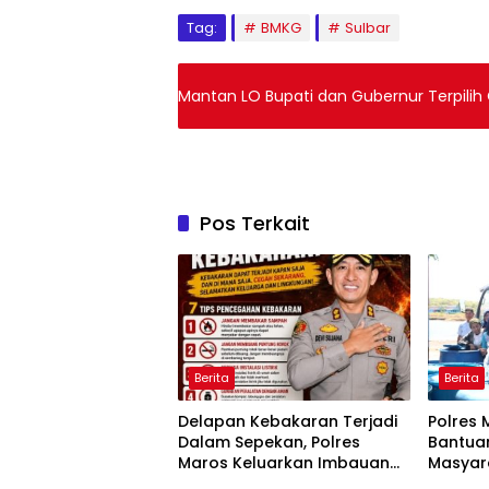
Tag:
BMKG
Sulbar
Mantan LO Bupati dan Gubernur Terpilih Opt
Pos Terkait
Berita
Berita
Delapan Kebakaran Terjadi
Polres 
Dalam Sepekan, Polres
Bantuan
Maros Keluarkan Imbauan
Masyar
kepada Masyarakat
Krisis A