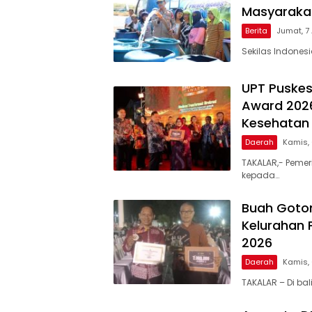
Masyarakat
Berita
Jumat, 7
Sekilas Indones
UPT Puskes
Award 2026
Kesehatan 
Daerah
Kamis,
TAKALAR,- Pemer
kepada…
Buah Goto
Kelurahan 
2026
Daerah
Kamis,
TAKALAR – Di ba