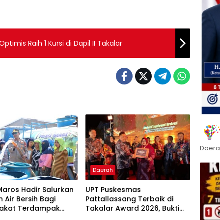
imis Raih 1 Kursi di Dapil II Takalar
Daera
Daerah
Maros Hadir Salurkan
UPT Puskesmas
 Air Bersih Bagi
Pattallassang Terbaik di
akat Terdampak
Takalar Award 2026, Bukti
ir Bersih Di Maros
Komitmen Hadirkan