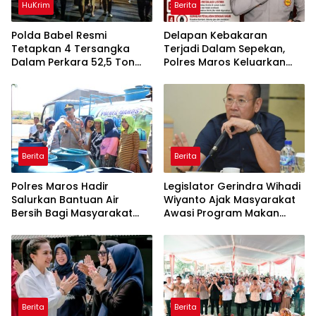
HuKrim
Berita
Polda Babel Resmi
Delapan Kebakaran
Tetapkan 4 Tersangka
Terjadi Dalam Sepekan,
Dalam Perkara 52,5 Ton
Polres Maros Keluarkan
Pasir Timah Ilegal Di
Imbauan kepada
Belitung
Masyarakat
Berita
Berita
Polres Maros Hadir
Legislator Gerindra Wihadi
Salurkan Bantuan Air
Wiyanto Ajak Masyarakat
Bersih Bagi Masyarakat
Awasi Program Makan
Terdampak Krisis Air Bersih
Bergizi Gratis agar Tepat
Di Maros
Sasaran
Berita
Berita