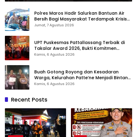
Polres Maros Hadir Salurkan Bantuan Air
Bersih Bagi Masyarakat Terdampak Krisis
Air Bersih Di Maros
Jumat, 7 Agustus 2026
UPT Puskesmas Pattallassang Terbaik di
Takalar Award 2026, Bukti Komitmen
Hadirkan Pelayanan Kesehatan Berkualitas
Kamis, 6 Agustus 2026
Buah Gotong Royong dan Kesadaran
Warga, Kelurahan Patte’ne Menjadi Bintang
Takalar Award 2026
Kamis, 6 Agustus 2026
Recent Posts