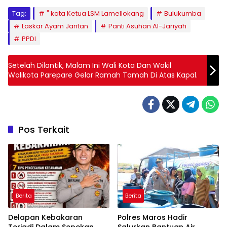
Tag:
" kata Ketua LSM Lamellokang
Bulukumba
Laskar Ayam Jantan
Panti Asuhan Al-Jariyah
PPDI
Setelah Dilantik, Malam Ini Wali Kota Dan Wakil
Walikota Parepare Gelar Ramah Tamah Di Atas Kapal.
Pos Terkait
Berita
Berita
Delapan Kebakaran
Polres Maros Hadir
Terjadi Dalam Sepekan,
Salurkan Bantuan Air