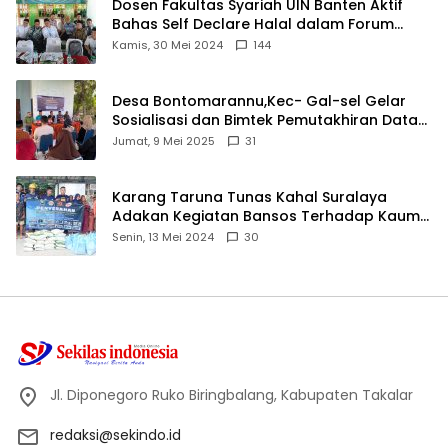
Dosen Fakultas Syariah UIN Banten Aktif
Bahas Self Declare Halal dalam Forum
Ijtima Ulama MUI
Kamis, 30 Mei 2024
144
Desa Bontomarannu,Kec- Gal-sel Gelar
Sosialisasi dan Bimtek Pemutakhiran Data
ID
Jumat, 9 Mei 2025
31
Karang Taruna Tunas Kahal Suralaya
Adakan Kegiatan Bansos Terhadap Kaum
Dhuafa dan Anak Yatim-Piatu
Senin, 13 Mei 2024
30
Jl. Diponegoro Ruko Biringbalang, Kabupaten Takalar
redaksi@sekindo.id