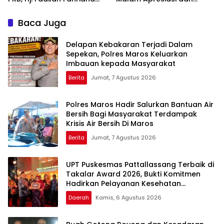
Hadiri Dan Beri Apresiasi :
Inovasi Award 2026:
Takalar Menyalakan
Panggung Penghargaan
Baca Juga
Lentera Pengabdian
bagi Pelayan Publik
Melalui Malam Apresiasi
Berprestasi
Delapan Kebakaran Terjadi Dalam
dan Inovasi Award 2026
Sepekan, Polres Maros Keluarkan
Imbauan kepada Masyarakat
Berita
Jumat, 7 Agustus 2026
Polres Maros Hadir Salurkan Bantuan Air
Bersih Bagi Masyarakat Terdampak
Krisis Air Bersih Di Maros
Berita
Jumat, 7 Agustus 2026
UPT Puskesmas Pattallassang Terbaik di
Takalar Award 2026, Bukti Komitmen
Hadirkan Pelayanan Kesehatan
Berkualitas
Daerah
Kamis, 6 Agustus 2026