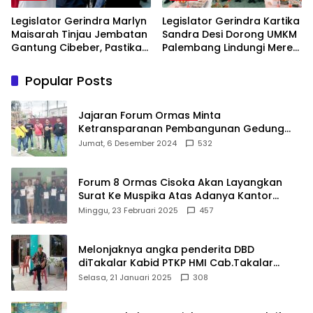
Legislator Gerindra Marlyn
Legislator Gerindra Kartika
Maisarah Tinjau Jembatan
Sandra Desi Dorong UMKM
Gantung Cibeber, Pastikan
Palembang Lindungi Merek
Aspirasi Warga Terlaksana
Usaha
Popular Posts
Jajaran Forum Ormas Minta
Ketransparanan Pembangunan Gedung
Damkar Di Kecamatan Cisoka
Jumat, 6 Desember 2024
532
Forum 8 Ormas Cisoka Akan Layangkan
Surat Ke Muspika Atas Adanya Kantor
Matel di Cisoka
Minggu, 23 Februari 2025
457
Melonjaknya angka penderita DBD
diTakalar Kabid PTKP HMI Cab.Takalar
angkat bicara
Selasa, 21 Januari 2025
308