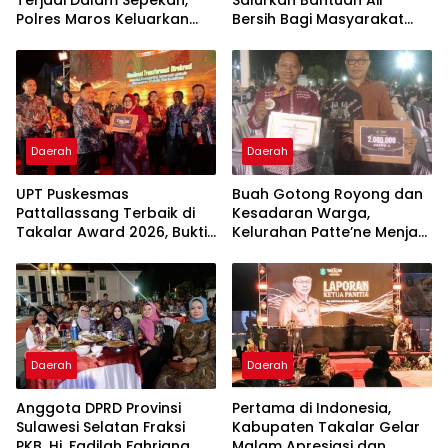
Polres Maros Keluarkan
Bersih Bagi Masyarakat
Imbauan kepada
Terdampak Krisis Air Bersih
Masyarakat
Di Maros
Daerah
Daerah
UPT Puskesmas
Buah Gotong Royong dan
Pattallassang Terbaik di
Kesadaran Warga,
Takalar Award 2026, Bukti
Kelurahan Patte’ne Menjadi
Komitmen Hadirkan
Bintang Takalar Award
Pelayanan Kesehatan
2026
Berkualitas
Daerah
Daerah
Anggota DPRD Provinsi
Pertama di Indonesia,
Sulawesi Selatan Fraksi
Kabupaten Takalar Gelar
PKB, Hj. Fadilah Fahriana
Malam Apresiasi dan