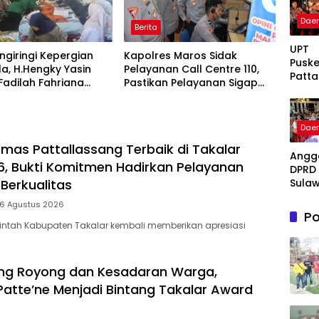
Dae
Berita
UPT
giringi Kepergian
Kapolres Maros Sidak
Pusk
la, H.Hengky Yasin
Pelayanan Call Centre 110,
Patta
 Fadilah Fahriana
Pastikan Pelayanan Sigap
g Ter
Menguatkan Keluarga
Dan Humanis
Takal
Awar
Dae
Bukti
Komi
mas Pattallassang Terbaik di Takalar
Angg
Hadi
, Bukti Komitmen Hadirkan Pelayanan
DPRD 
Pela
Sulaw
Berkualitas
Kese
Selat
Berku
 6 Agustus 2026
Fraksi
Po
Fadil
intah Kabupaten Takalar kembali memberikan apresiasi
Fahri
Hadir
Beri 
ng Royong dan Kesadaran Warga,
: Tak
Patte’ne Menjadi Bintang Takalar Award
Meny
Lente
Peng