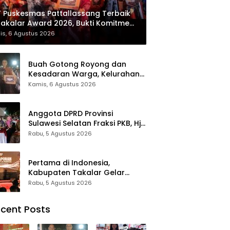
 Puskesmas Pattallassang Terbaik
Takalar Award 2026, Bukti Komitmen
irkan Pelayanan Kesehatan
is, 6 Agustus 2026
kualitas
Buah Gotong Royong dan
Kesadaran Warga, Kelurahan
Patte’ne Menjadi Bintang
Kamis, 6 Agustus 2026
Takalar Award 2026
Anggota DPRD Provinsi
Sulawesi Selatan Fraksi PKB, Hj.
Fadilah Fahriana Hadiri Dan
Rabu, 5 Agustus 2026
Beri Apresiasi : Takalar
Menyalakan Lentera
Pengabdian Melalui Malam
Pertama di Indonesia,
Apresiasi dan Inovasi Award
Kabupaten Takalar Gelar
2026
Malam Apresiasi dan Inovasi
Rabu, 5 Agustus 2026
Award 2026: Panggung
Penghargaan bagi Pelayan
cent Posts
Publik Berprestasi