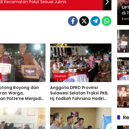
i Kecamatan Polut Sesuai Juknis
UPT
di 
Had
Kam
Ber
h
Daerah
otong Royong dan
Anggota DPRD Provinsi
ran Warga,
Sulawesi Selatan Fraksi PKB,
an Patte’ne Menjadi
Hj. Fadilah Fahriana Hadiri
g Takalar Award 2026
Dan Beri Apresiasi : Takalar
Menyalakan Lentera
Pengabdian Melalui Malam
Re
Apresiasi dan Inovasi Award
2026