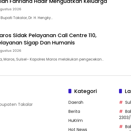
dilah Fahriana Hadir Menguatkan Keluarga
Agustus 2026
 Bupati Takalar, Dr. H. Hengky…
ros Sidak Pelayanan Call Centre 110,
elayanan Sigap Dan Humanis
Agustus 2026
ia, Maros, Sulsel– Kapolres Maros melakukan pengecekan…
Kategori
La
Daerah
Su
abupaten Takalar
Berita
Ba
2303/
HuKrim
Ba
Hot News