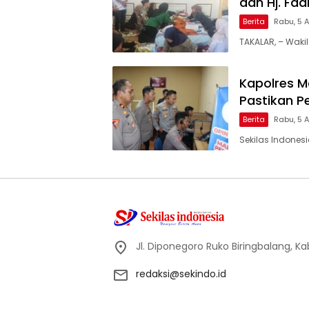
dan Hj. Fa
Berita
Rabu, 5 
TAKALAR, – Wakil
Kapolres Ma
Pastikan P
Berita
Rabu, 5 
Sekilas Indones
Jl. Diponegoro Ruko Biringbalang, K
redaksi@sekindo.id