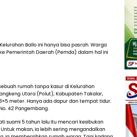
elurahan Ballo ini hanya bisa pasrah. Warga
 ke Pemerintah Daerah (Pemda) dalam hal ini
 sebuah rumah tanpa kasur di Kelurahan
ngkeng Utara (Polut), Kabupaten Takalar,
3×5 meter. Hanya ada dapur dan tempat tidur.
 No. 42 Pangembang.
ti suami 5 tahun lalu itu mencari kesibukan
ntuk makan, ia lebih sering mengandalkan
a, ia membersihkan rumah warga. Tapi kadang