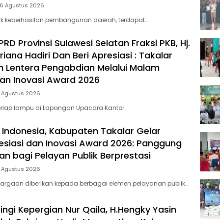
 6 Agustus 2026
Melal
Mala
lik keberhasilan pembangunan daerah, terdapat…
Apres
dan I
D Provinsi Sulawesi Selatan Fraksi PKB, Hj.
Awar
riana Hadiri Dan Beri Apresiasi : Takalar
 Lentera Pengabdian Melalui Malam
dan Inovasi Award 2026
5 Agustus 2026
rlap lampu di Lapangan Upacara Kantor…
 Indonesia, Kabupaten Takalar Gelar
siasi dan Inovasi Award 2026: Panggung
n bagi Pelayan Publik Berprestasi
5 Agustus 2026
argaan diberikan kepada berbagai elemen pelayanan publik…
ingi Kepergian Nur Qaila, H.Hengky Yasin