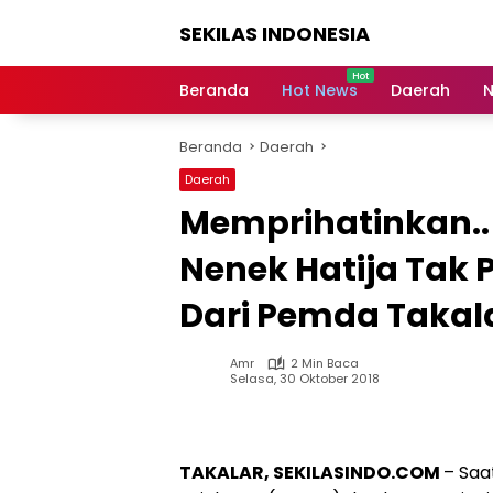
Langsung
SEKILAS INDONESIA
ke
konten
Berita
Terkini,
Beranda
Hot News
Daerah
N
Breaking
News,
Beranda
Daerah
Latest
World,
Daerah
Headlines,
Memprihatinkan..!
News
Today
Nenek Hatija Tak
Dari Pemda Takal
Amr
2 Min Baca
Selasa, 30 Oktober 2018
TAKALAR, SEKILASINDO.COM
– Saa