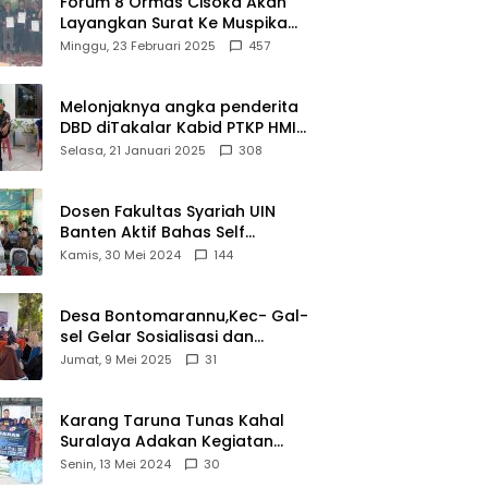
Forum 8 Ormas Cisoka Akan
ui
Berprestasi
Layangkan Surat Ke Muspika
m
Atas Adanya Kantor Matel di
Minggu, 23 Februari 2025
457
iasi
Cisoka
novasi
d 2026
Melonjaknya angka penderita
DBD diTakalar Kabid PTKP HMI
Cab.Takalar angkat bicara
Selasa, 21 Januari 2025
308
Dosen Fakultas Syariah UIN
Banten Aktif Bahas Self
Declare Halal dalam Forum
Kamis, 30 Mei 2024
144
Ijtima Ulama MUI
Desa Bontomarannu,Kec- Gal-
sel Gelar Sosialisasi dan
Bimtek Pemutakhiran Data ID
Jumat, 9 Mei 2025
31
Karang Taruna Tunas Kahal
Suralaya Adakan Kegiatan
Bansos Terhadap Kaum
Senin, 13 Mei 2024
30
Dhuafa dan Anak Yatim-Piatu