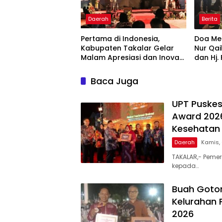
Daerah
Berita
Pertama di Indonesia,
Doa Men
Kabupaten Takalar Gelar
Nur Qai
Malam Apresiasi dan Inovasi
dan Hj.
Award 2026: Panggung
Hadir 
Penghargaan bagi Pelayan
Baca Juga
Publik Berprestasi
UPT Puskes
Award 2026
Kesehatan 
Daerah
Kamis,
TAKALAR,- Pemer
kepada…
Buah Goto
Kelurahan 
2026