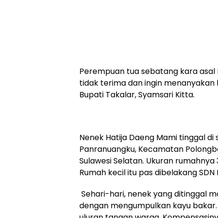
Perempuan tua sebatang kara asal K
tidak terima dan ingin menanyakan
Bupati Takalar, Syamsari Kitta.
Nenek Hatija Daeng Mami tinggal di
Panranuangku, Kecamatan Polongba
Sulawesi Selatan. Ukuran rumahnya 
Rumah kecil itu pas dibelakang SDN
Sehari-hari, nenek yang ditinggal ma
dengan mengumpulkan kayu bakar. U
uluran tangan warga. Kompensasiny