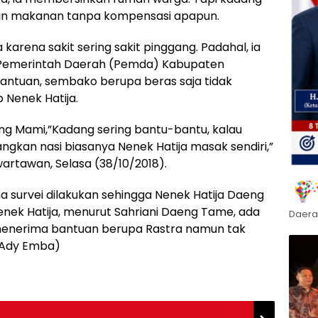
an makanan tanpa kompensasi apapun.
arena sakit sering sakit pinggang. Padahal, ia
 Pemerintah Daerah (Pemda) Kabupaten
bantuan, sembako berupa beras saja tidak
 Nenek Hatija.
ng Mami,”Kadang sering bantu-bantu, kalau
ngkan nasi biasanya Nenek Hatija masak sendiri,”
artawan, Selasa (38/10/2018).
urvei dilakukan sehingga Nenek Hatija Daeng
enek Hatija, menurut Sahriani Daeng Tame, ada
Daera
menerima bantuan berupa Rastra namun tak
(Ady Emba)