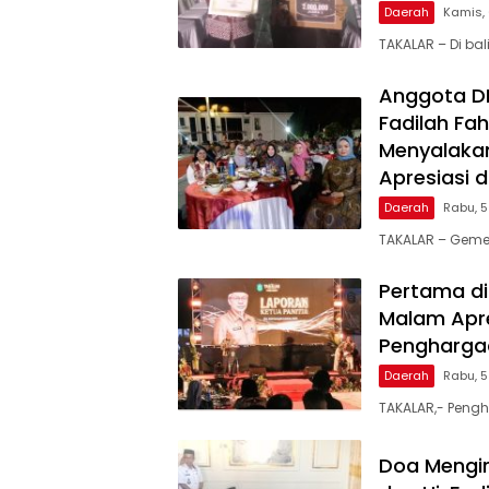
Daerah
Kamis,
TAKALAR – Di ba
Anggota DPR
Fadilah Fah
Menyalakan
Apresiasi 
Daerah
Rabu, 
TAKALAR – Geme
Pertama di
Malam Apre
Penghargaa
Daerah
Rabu, 
TAKALAR,- Pengh
Doa Mengir