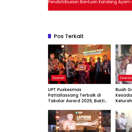
Pendistribusian Bantuan Kandang Ayam d
Pos Terkait
Daerah
Daera
UPT Puskesmas
Buah G
Pattallassang Terbaik di
Kesada
Takalar Award 2026, Bukti
Kelurah
Komitmen Hadirkan
Bintan
Pelayanan Kesehatan
Berkualitas