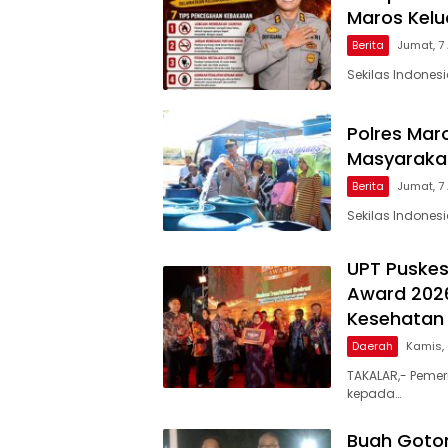
Maros Kel
Berita
Jumat, 7
Sekilas Indones
Polres Maro
Masyarakat
Berita
Jumat, 7
Sekilas Indones
UPT Puskes
Award 2026
Kesehatan 
Daerah
Kamis,
TAKALAR,- Pemer
kepada…
Buah Goto