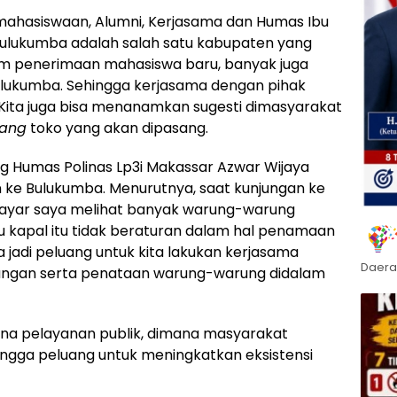
Kemahasiswaan, Alumni, Kerjasama dan Humas Ibu
 Bulukumba adalah salah satu kabupaten yang
gram penerimaan mahasiswa baru, banyak juga
Bulukumba. Sehingga kerjasama dengan pihak
. Kita juga bisa menanamkan sugesti dimasyarakat
lang
toko yang akan dipasang.
ag Humas Polinas Lp3i Makassar Azwar Wijaya
n ke Bulukumba. Menurutnya, saat kunjungan ke
ayar saya melihat banyak warung-warung
kapal itu tidak beraturan dalam hal penamaan
 jadi peluang untuk kita lakukan kerjasama
Daera
angan serta penataan warung-warung didalam
rana pelayanan publik, dimana masyarakat
gga peluang untuk meningkatkan eksistensi