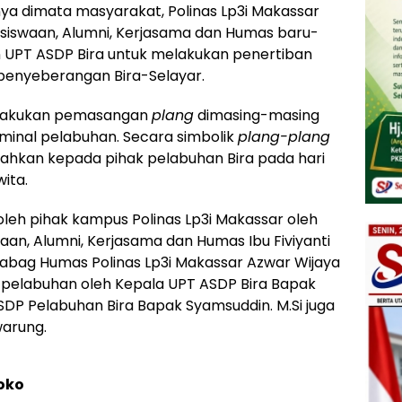
a dimata masyarakat, Polinas Lp3i Makassar
hasiswaan, Alumni, Kerjasama dan Humas baru-
n UPT ASDP Bira untuk melakukan penertiban
penyeberangan Bira-Selayar.
melakukan pemasangan
plang
dimasing-masing
minal pelabuhan. Secara simbolik
plang-plang
erahkan kepada pihak pelabuhan Bira pada hari
ita.
 oleh pihak kampus Polinas Lp3i Makassar oleh
waan, Alumni, Kerjasama dan Humas Ibu Fiviyanti
Kabag Humas Polinas Lp3i Makassar Azwar Wijaya
k pelabuhan oleh Kepala UPT ASDP Bira Bapak
DP Pelabuhan Bira Bapak Syamsuddin. M.Si juga
warung.
oko