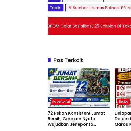
Topik:
Sumber : Humas Polinas LP3I Ma
BPOM Gelar Sosialisasi, 25 Sekolah Di Tak
Pos Terkait
Advertorial
Berita
72 Pekan Konsisten! Jumat
Delapa
Bersih, Gerakan Nyata
Dalam S
Wujudkan Jeneponto
Maros 
Bahagia dan Lingkungan
kepada