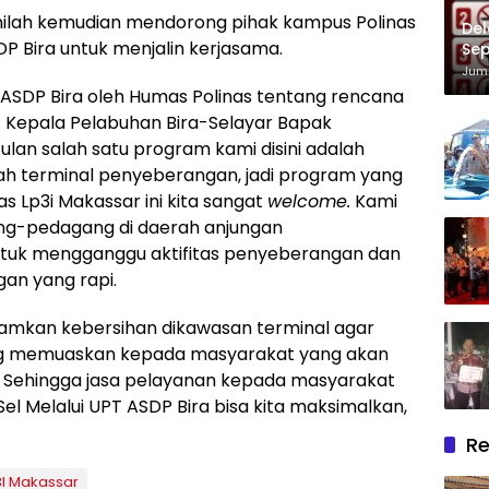
inilah kemudian mendorong pihak kampus Polinas
Del
P Bira untuk menjalin kerjasama.
Sep
Im
Juma
 ASDP Bira oleh Humas Polinas tentang rencana
. Kepala Pelabuhan Bira-Selayar Bapak
lan salah satu program kami disini adalah
ah terminal penyeberangan, jadi program yang
s Lp3i Makassar ini kita sangat
welcome.
Kami
ng-pedagang di daerah anjungan
tuk mengganggu aktifitas penyeberangan dan
an yang rapi.
mkan kebersihan dikawasan terminal agar
g memuaskan kepada masyarakat yang akan
Sehingga jasa pelayanan kepada masyarakat
Sel Melalui UPT ASDP Bira bisa kita maksimalkan,
Re
3I Makassar