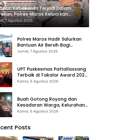
apan Kebakaran Terjadi Dalam
ekan, Polres Maros Keluarkan
bauan kepada Masyarakat
t, 7 Agustus 2026
Polres Maros Hadir Salurkan
Bantuan Air Bersih Bagi
Masyarakat Terdampak Krisis
Jumat, 7 Agustus 2026
Air Bersih Di Maros
UPT Puskesmas Pattallassang
Terbaik di Takalar Award 2026,
Bukti Komitmen Hadirkan
Kamis, 6 Agustus 2026
Pelayanan Kesehatan
Berkualitas
Buah Gotong Royong dan
Kesadaran Warga, Kelurahan
Patte’ne Menjadi Bintang
Kamis, 6 Agustus 2026
Takalar Award 2026
cent Posts