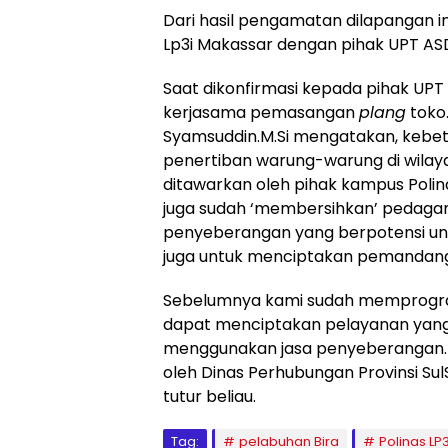
Dari hasil pengamatan dilapangan 
Lp3i Makassar dengan pihak UPT ASD
Saat dikonfirmasi kepada pihak UPT
kerjasama pemasangan
plang
toko
Syamsuddin.M.Si mengatakan, kebetu
penertiban warung-warung di wilay
ditawarkan oleh pihak kampus Polina
juga sudah ‘membersihkan’ pedaga
penyeberangan yang berpotensi un
juga untuk menciptakan pemandang
Sebelumnya kami sudah memprogra
dapat menciptakan pelayanan yan
menggunakan jasa penyeberangan. 
oleh Dinas Perhubungan Provinsi Sul
tutur beliau.
Tag:
pelabuhan Bira
Polinas LP