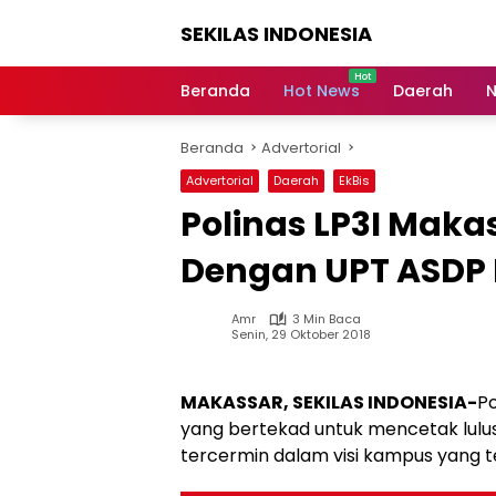
Langsung
SEKILAS INDONESIA
ke
konten
Berita
Terkini,
Beranda
Hot News
Daerah
N
Breaking
News,
Beranda
Advertorial
Latest
World,
Advertorial
Daerah
EkBis
Headlines,
Polinas LP3I Maka
News
Today
Dengan UPT ASDP 
Amr
3 Min Baca
Senin, 29 Oktober 2018
MAKASSAR, SEKILAS INDONESIA-
Po
yang bertekad untuk mencetak lulusa
tercermin dalam visi kampus yang te