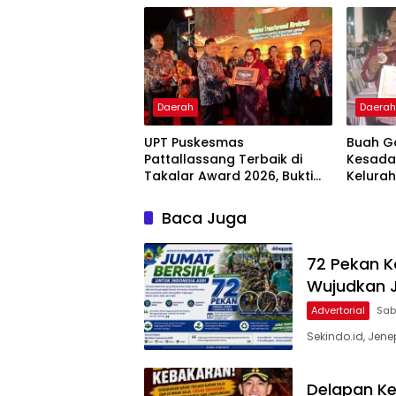
ASRI
Daerah
Daera
UPT Puskesmas
Buah G
Pattallassang Terbaik di
Kesada
Takalar Award 2026, Bukti
Kelurah
Komitmen Hadirkan
Bintan
Pelayanan Kesehatan
Baca Juga
Berkualitas
72 Pekan K
Wujudkan J
Advertorial
Sab
Sekindo.id, Jen
Delapan Ke