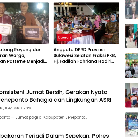
h
Daerah
otong Royong dan
Anggota DPRD Provinsi
ran Warga,
Sulawesi Selatan Fraksi PKB,
an Patte’ne Menjadi
Hj. Fadilah Fahriana Hadiri
g Takalar Award 2026
Dan Beri Apresiasi : Takalar
Menyalakan Lentera
Pengabdian Melalui Malam
Apresiasi dan Inovasi Award
2026
onsisten! Jumat Bersih, Gerakan Nyata
eneponto Bahagia dan Lingkungan ASRI
tu, 8 Agustus 2026
eponto — Jumat pagi di Kabupaten Jeneponto…
bakaran Terjadi Dalam Sepekan, Polres