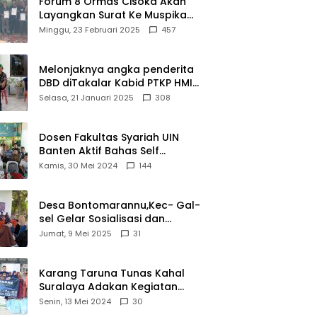
Forum 8 Ormas Cisoka Akan
Layangkan Surat Ke Muspika
Atas Adanya Kantor Matel di
Minggu, 23 Februari 2025
457
Cisoka
Melonjaknya angka penderita
DBD diTakalar Kabid PTKP HMI
Cab.Takalar angkat bicara
Selasa, 21 Januari 2025
308
Dosen Fakultas Syariah UIN
Banten Aktif Bahas Self
Declare Halal dalam Forum
Kamis, 30 Mei 2024
144
Ijtima Ulama MUI
Desa Bontomarannu,Kec- Gal-
sel Gelar Sosialisasi dan
Bimtek Pemutakhiran Data ID
Jumat, 9 Mei 2025
31
Karang Taruna Tunas Kahal
Suralaya Adakan Kegiatan
Bansos Terhadap Kaum
Senin, 13 Mei 2024
30
Dhuafa dan Anak Yatim-Piatu