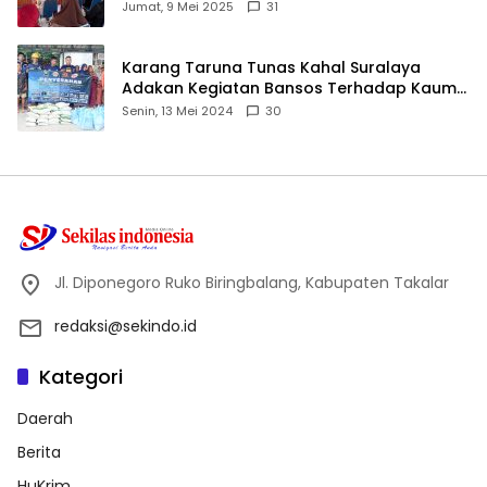
ID
Jumat, 9 Mei 2025
31
Karang Taruna Tunas Kahal Suralaya
Adakan Kegiatan Bansos Terhadap Kaum
Dhuafa dan Anak Yatim-Piatu
Senin, 13 Mei 2024
30
Jl. Diponegoro Ruko Biringbalang, Kabupaten Takalar
redaksi@sekindo.id
Kategori
Daerah
Berita
HuKrim