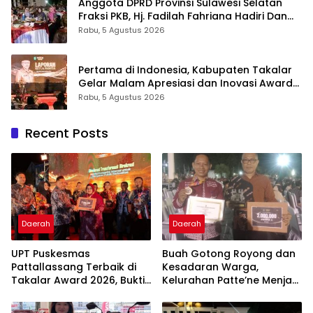
Anggota DPRD Provinsi Sulawesi Selatan
Fraksi PKB, Hj. Fadilah Fahriana Hadiri Dan
Beri Apresiasi : Takalar Menyalakan Lentera
Rabu, 5 Agustus 2026
Pengabdian Melalui Malam Apresiasi dan
Inovasi Award 2026
Pertama di Indonesia, Kabupaten Takalar
Gelar Malam Apresiasi dan Inovasi Award
2026: Panggung Penghargaan bagi
Rabu, 5 Agustus 2026
Pelayan Publik Berprestasi
Recent Posts
Daerah
Daerah
UPT Puskesmas
Buah Gotong Royong dan
Pattallassang Terbaik di
Kesadaran Warga,
Takalar Award 2026, Bukti
Kelurahan Patte’ne Menjadi
Komitmen Hadirkan
Bintang Takalar Award
Pelayanan Kesehatan
2026