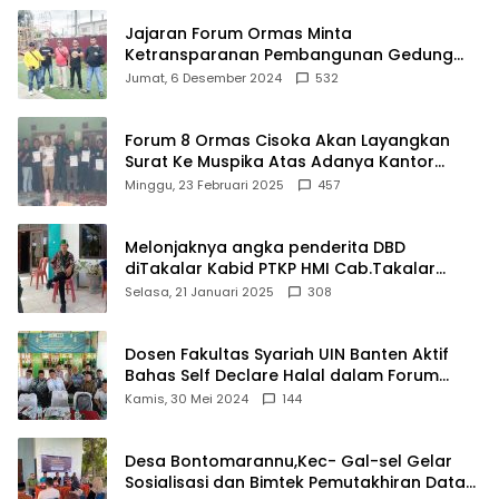
Berprestasi
Jajaran Forum Ormas Minta
Ketransparanan Pembangunan Gedung
Damkar Di Kecamatan Cisoka
Jumat, 6 Desember 2024
532
Forum 8 Ormas Cisoka Akan Layangkan
Surat Ke Muspika Atas Adanya Kantor
Matel di Cisoka
Minggu, 23 Februari 2025
457
Melonjaknya angka penderita DBD
diTakalar Kabid PTKP HMI Cab.Takalar
angkat bicara
Selasa, 21 Januari 2025
308
Dosen Fakultas Syariah UIN Banten Aktif
Bahas Self Declare Halal dalam Forum
Ijtima Ulama MUI
Kamis, 30 Mei 2024
144
Desa Bontomarannu,Kec- Gal-sel Gelar
Sosialisasi dan Bimtek Pemutakhiran Data