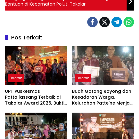
Bantuan di Kecamatan Polut-Takalar
Pos Terkait
Daerah
Daerah
UPT Puskesmas
Buah Gotong Royong dan
Pattallassang Terbaik di
Kesadaran Warga,
Takalar Award 2026, Bukti
Kelurahan Patte’ne Menjadi
Komitmen Hadirkan
Bintang Takalar Award
Pelayanan Kesehatan
2026
Berkualitas