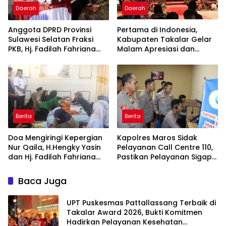
Daerah
Daerah
Anggota DPRD Provinsi
Pertama di Indonesia,
Sulawesi Selatan Fraksi
Kabupaten Takalar Gelar
PKB, Hj. Fadilah Fahriana
Malam Apresiasi dan
Hadiri Dan Beri Apresiasi :
Inovasi Award 2026:
Takalar Menyalakan
Panggung Penghargaan
Lentera Pengabdian
bagi Pelayan Publik
Melalui Malam Apresiasi
Berprestasi
dan Inovasi Award 2026
Berita
Berita
Doa Mengiringi Kepergian
Kapolres Maros Sidak
Nur Qaila, H.Hengky Yasin
Pelayanan Call Centre 110,
dan Hj. Fadilah Fahriana
Pastikan Pelayanan Sigap
Hadir Menguatkan
Dan Humanis
Keluarga
Baca Juga
UPT Puskesmas Pattallassang Terbaik di
Takalar Award 2026, Bukti Komitmen
Hadirkan Pelayanan Kesehatan