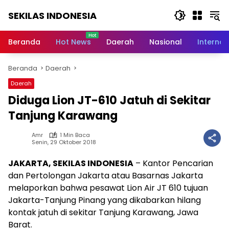
Langsung
SEKILAS INDONESIA
ke
konten
Berita
Terkini,
Beranda
Hot News
Daerah
Nasional
Internas
Breaking
News,
Beranda
Daerah
Latest
World,
Daerah
Headlines,
Diduga Lion JT-610 Jatuh di Sekitar
News
Today
Tanjung Karawang
Amr
1 Min Baca
Senin, 29 Oktober 2018
JAKARTA, SEKILAS INDONESIA
– Kantor Pencarian
dan Pertolongan Jakarta atau Basarnas Jakarta
melaporkan bahwa pesawat Lion Air JT 610 tujuan
Jakarta-Tanjung Pinang yang dikabarkan hilang
kontak jatuh di sekitar Tanjung Karawang, Jawa
Barat.