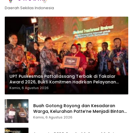
Daerah Sekilas Indonesia
UPT Puskesmas Pattallassang Terbaik di Takalar
Award 2026, Bukti Komitmen Hadirkan Pelayanan
Kesehatan Berkualitas
Kamis, 6 Agustus 2026
Buah Gotong Royong dan Kesadaran
Warga, Kelurahan Patte’ne Menjadi Bintang
Takalar Award 2026
Kamis, 6 Agustus 2026