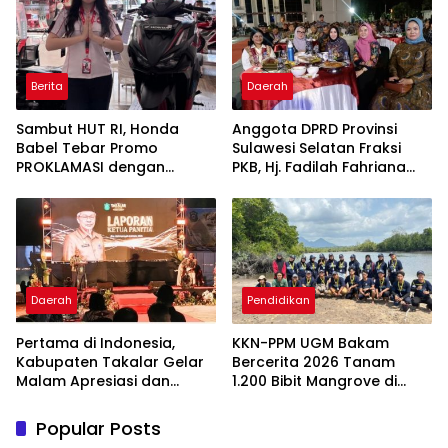
Berkualitas
Berita
Daerah
Sambut HUT RI, Honda
Anggota DPRD Provinsi
Babel Tebar Promo
Sulawesi Selatan Fraksi
PROKLAMASI dengan
PKB, Hj. Fadilah Fahriana
Diskon Motor Hingga
Hadiri Dan Beri Apresiasi :
Jutaan Rupiah
Takalar Menyalakan
Lentera Pengabdian
Melalui Malam Apresiasi
dan Inovasi Award 2026
Daerah
Pendidikan
Pertama di Indonesia,
KKN-PPM UGM Bakam
Kabupaten Takalar Gelar
Bercerita 2026 Tanam
Malam Apresiasi dan
1.200 Bibit Mangrove di
Inovasi Award 2026:
Sungai Layang
Panggung Penghargaan
Popular Posts
bagi Pelayan Publik