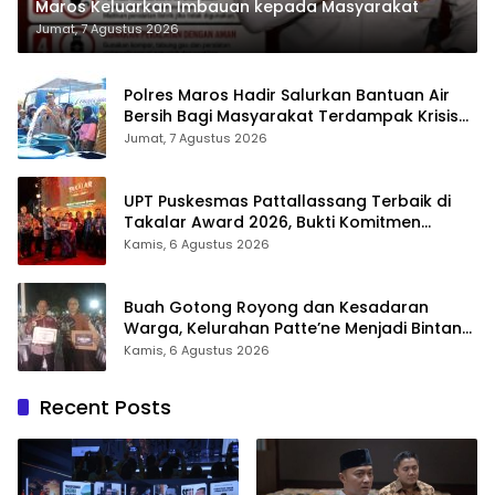
Maros Keluarkan Imbauan kepada Masyarakat
Jumat, 7 Agustus 2026
Polres Maros Hadir Salurkan Bantuan Air
Bersih Bagi Masyarakat Terdampak Krisis
Air Bersih Di Maros
Jumat, 7 Agustus 2026
UPT Puskesmas Pattallassang Terbaik di
Takalar Award 2026, Bukti Komitmen
Hadirkan Pelayanan Kesehatan Berkualitas
Kamis, 6 Agustus 2026
Buah Gotong Royong dan Kesadaran
Warga, Kelurahan Patte’ne Menjadi Bintang
Takalar Award 2026
Kamis, 6 Agustus 2026
Recent Posts