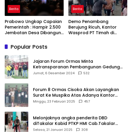
Berita
Berita
Prabowo Ungkap Capaian
Demo Penambang
Pemerintah : Hampir 2.500
Berujung Ricuh, Kantor
Jembatan Desa Dibangun,
Wasprod PT Timah di
100 Ribu Sekolah
Belitung Timur Terbakar
Ditargetkan Direvitalisasi
Popular Posts
Jajaran Forum Ormas Minta
Ketransparanan Pembangunan Gedung
Damkar Di Kecamatan Cisoka
Jumat, 6 Desember 2024
532
Forum 8 Ormas Cisoka Akan Layangkan
Surat Ke Muspika Atas Adanya Kantor
Matel di Cisoka
Minggu, 23 Februari 2025
457
Melonjaknya angka penderita DBD
diTakalar Kabid PTKP HMI Cab.Takalar
angkat bicara
Selasa, 21 Januari 2025
308