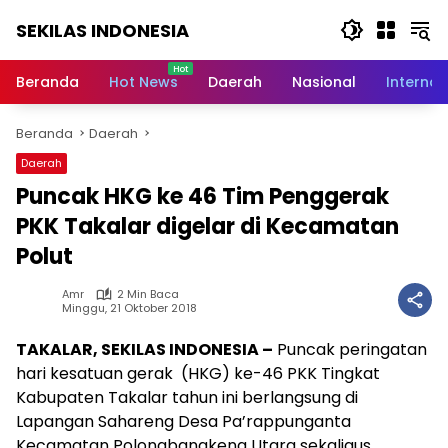
Langsung
SEKILAS INDONESIA
ke
konten
Berita
Terkini,
Beranda
Hot News
Daerah
Nasional
Internas
Breaking
News,
Beranda
Daerah
Latest
World,
Daerah
Headlines,
Puncak HKG ke 46 Tim Penggerak
News
Today
PKK Takalar digelar di Kecamatan
Polut
Amr
2 Min Baca
Minggu, 21 Oktober 2018
TAKALAR, SEKILAS INDONESIA –
Puncak peringatan
hari kesatuan gerak (HKG) ke-46 PKK Tingkat
Kabupaten Takalar tahun ini berlangsung di
Lapangan Sahareng Desa Pa’rappunganta
Kecamatan Polongbangkeng Utara sekaligus