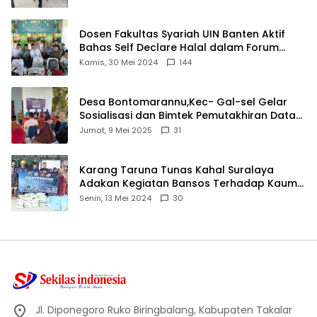
Dosen Fakultas Syariah UIN Banten Aktif
Bahas Self Declare Halal dalam Forum
Ijtima Ulama MUI
Kamis, 30 Mei 2024
144
Desa Bontomarannu,Kec- Gal-sel Gelar
Sosialisasi dan Bimtek Pemutakhiran Data
ID
Jumat, 9 Mei 2025
31
Karang Taruna Tunas Kahal Suralaya
Adakan Kegiatan Bansos Terhadap Kaum
Dhuafa dan Anak Yatim-Piatu
Senin, 13 Mei 2024
30
Jl. Diponegoro Ruko Biringbalang, Kabupaten Takalar