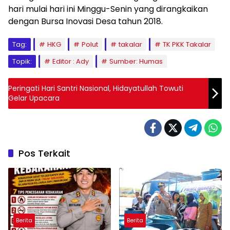
hari mulai hari ini Minggu-Senin yang dirangkaikan
dengan Bursa Inovasi Desa tahun 2018.
Tag:
HKG
Polut
takalar
TK PKK Takalar
Topik:
Editor : Ady
Sumber: Humas
Peringati Hari Santri Nasional, Hidayatullah Towuti
Gelar Upacara
Pos Terkait
Berita
Berita