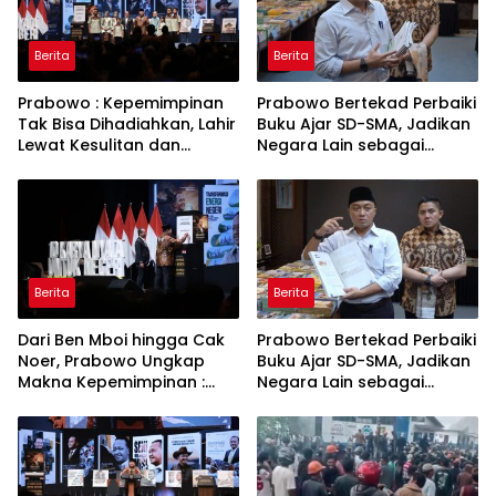
Berita
Berita
Prabowo : Kepemimpinan
Prabowo Bertekad Perbaiki
Tak Bisa Dihadiahkan, Lahir
Buku Ajar SD-SMA, Jadikan
Lewat Kesulitan dan
Negara Lain sebagai
Keberanian
Referensi
Berita
Berita
Dari Ben Mboi hingga Cak
Prabowo Bertekad Perbaiki
Noer, Prabowo Ungkap
Buku Ajar SD-SMA, Jadikan
Makna Kepemimpinan :
Negara Lain sebagai
Bekerja, Cintai Rakyat &
Referensi
Gunakan Akal Sehat