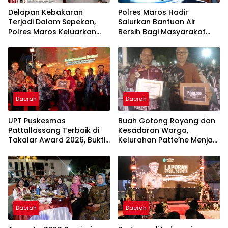
Delapan Kebakaran
Polres Maros Hadir
Terjadi Dalam Sepekan,
Salurkan Bantuan Air
Polres Maros Keluarkan
Bersih Bagi Masyarakat
Imbauan kepada
Terdampak Krisis Air Bersih
Masyarakat
Di Maros
Daerah
Daerah
UPT Puskesmas
Buah Gotong Royong dan
Pattallassang Terbaik di
Kesadaran Warga,
Takalar Award 2026, Bukti
Kelurahan Patte’ne Menjadi
Komitmen Hadirkan
Bintang Takalar Award
Pelayanan Kesehatan
2026
Berkualitas
Daerah
Daerah