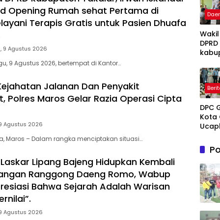
nd Opening Rumah sehat Pertama di
Dae
elayani Terapis Gratis untuk Pasien Dhuafa
Wakil
.
DPRD
, 9 Agustus 2026
kabu
Takal
u, 9 Agustus 2026, bertempat di Kantor…
Irwan
Iskan
 Kejahatan Jalanan Dan Penyakit
Beri
Hadir
, Polres Maros Gelar Razia Operasi Cipta
Open
DPC 
Ruma
Kota 
Perta
9 Agustus 2026
Ucap
Takal
Sela
Melay
ia, Maros – Dalam rangka menciptakan situasi…
Mene
Terap
Po
Hidup
Grati
Laskar Lipang Bajeng Hidupkan Kembali
untu
Pasie
Novi
juangan Ranggong Daeng Romo, Wabup
Dhua
Tuank
umum
presiasi Bahwa Sejarah Adalah Warisan
Kema
rnilai”.
Dama
9 Agustus 2026