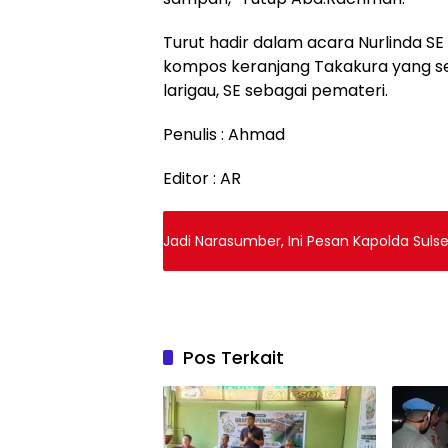
Turut hadir dalam acara Nurlinda S
kompos keranjang Takakura yang s
larigau, SE sebagai pemateri.
Penulis : Ahmad
Editor : AR
Jadi Narasumber, Ini Pesan Kapolda Suls
Pos Terkait