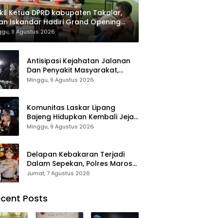
il Ketua DPRD kabupaten Takalar,
an Iskandar Hadiri Grand Opening
ah sehat Pertama di Takalar,
ggu, 9 Agustus 2026
ayani Terapis Gratis untuk Pasien
uafa dan umum.
Antisipasi Kejahatan Jalanan
Dan Penyakit Masyarakat,
Polres Maros Gelar Razia
Minggu, 9 Agustus 2026
Operasi Cipta Kondusif
Komunitas Laskar Lipang
Bajeng Hidupkan Kembali Jejak
Perjuangan Ranggong Daeng
Minggu, 9 Agustus 2026
Romo, Wabup Takalar:
Apresiasi Bahwa Sejarah
Adalah Warisan yang Tak
Delapan Kebakaran Terjadi
Ternilai”.
Dalam Sepekan, Polres Maros
Keluarkan Imbauan kepada
Jumat, 7 Agustus 2026
Masyarakat
cent Posts