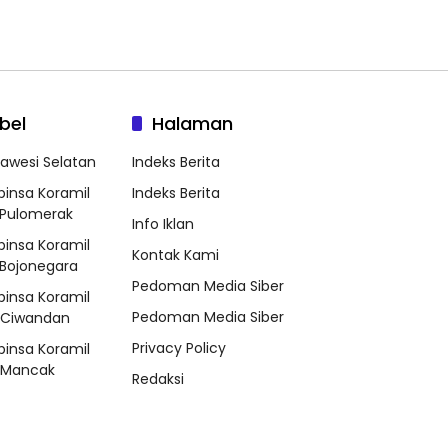
bel
Halaman
lawesi Selatan
Indeks Berita
binsa Koramil
Indeks Berita
Pulomerak
Info Iklan
binsa Koramil
Kontak Kami
Bojonegara
Pedoman Media Siber
binsa Koramil
Pedoman Media Siber
/Ciwandan
Privacy Policy
binsa Koramil
/Mancak
Redaksi