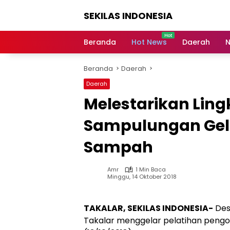
Langsung
SEKILAS INDONESIA
ke
konten
Berita
Terkini,
Beranda
Hot News
Daerah
N
Breaking
News,
Beranda
Daerah
Latest
World,
Daerah
Headlines,
Melestarikan Lin
News
Today
Sampulungan Gela
Sampah
Amr
1 Min Baca
Minggu, 14 Oktober 2018
TAKALAR, SEKILAS INDONESIA-
Des
Takalar menggelar pelatihan peng