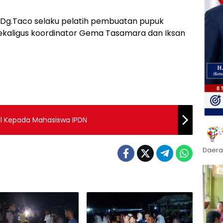
E Dg.Taco selaku pelatih pembuatan pupuk
ekaligus koordinator Gema Tasamara dan Iksan
el Kepada Mahasiswa IPDN
Daera