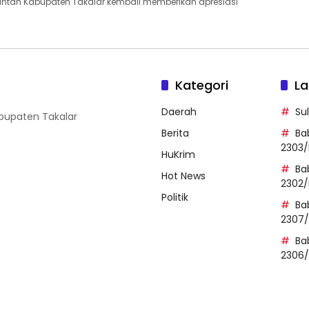
intah Kabupaten Takalar kembali memberikan apresiasi
Kategori
La
Daerah
Su
abupaten Takalar
Berita
Ba
2303/
HuKrim
Ba
Hot News
2302/
Politik
Ba
2307
Ba
2306