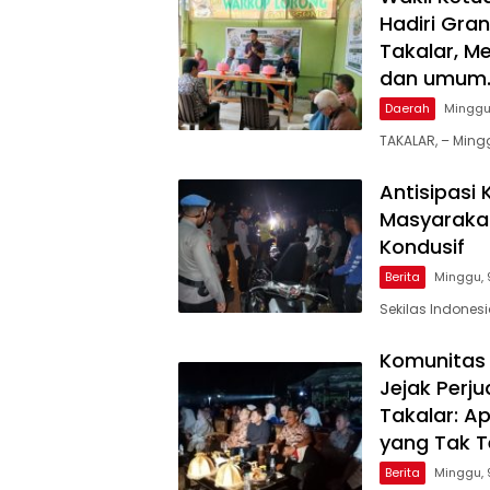
Hadiri Gra
Takalar, M
dan umum
Daerah
Minggu
TAKALAR, – Mingg
Antisipasi
Masyarakat
Kondusif
Berita
Minggu, 
Sekilas Indones
Komunitas 
Jejak Per
Takalar: A
yang Tak Te
Berita
Minggu, 