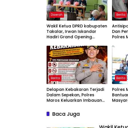
Daerah
Berita
Wakil Ketua DPRD kabupaten
Antisip
Takalar, Irwan Iskandar
Dan Pen
Hadiri Grand Opening
Polres 
Rumah sehat Pertama di
Operasi
Takalar, Melayani Terapis
Gratis untuk Pasien Dhuafa
dan umum.
Berita
Berita
Delapan Kebakaran Terjadi
Polres 
Dalam Sepekan, Polres
Bantuan
Maros Keluarkan Imbauan
Masyar
kepada Masyarakat
Krisis A
Baca Juga
Wakil Ketu