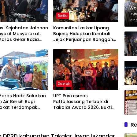
Wak
Irw
Berita
Rum
Min
Mel
asi Kejahatan Jalanan
Komunitas Laskar Lipang
Dh
yakit Masyarakat,
Bajeng Hidupkan Kembali
Maros Gelar Razia
Jejak Perjuangan Ranggong
 Cipta Kondusif
Daeng Romo, Wabup
Takalar: Apresiasi Bahwa
Sejarah Adalah Warisan
yang Tak Ternilai”.
Daerah
Maros Hadir Salurkan
UPT Puskesmas
 Air Bersih Bagi
Pattallassang Terbaik di
akat Terdampak
Takalar Award 2026, Bukti
ir Bersih Di Maros
Komitmen Hadirkan
Pelayanan Kesehatan
Re
Berkualitas
a DPRD kabupaten Takalar, Irwan Iskandar