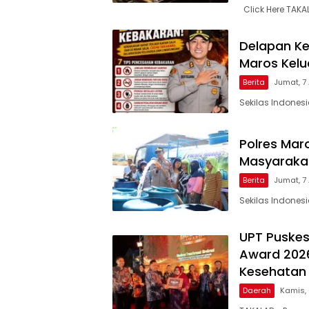
Click Here TAKA
Delapan Ke
Maros Kel
Berita
Jumat, 7
Sekilas Indones
Polres Maro
Masyarakat
Berita
Jumat, 7
Sekilas Indones
UPT Puskes
Award 2026
Kesehatan 
Daerah
Kamis,