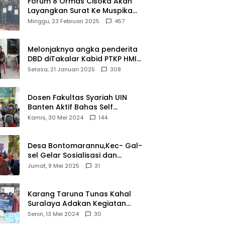
Forum 8 Ormas Cisoka Akan
Bahwa
Layangkan Surat Ke Muspika
Sejarah
Atas Adanya Kantor Matel di
Minggu, 23 Februari 2025
457
Adalah
Cisoka
Warisan
yang Tak
Melonjaknya angka penderita
Ternilai”.
DBD diTakalar Kabid PTKP HMI
Cab.Takalar angkat bicara
Selasa, 21 Januari 2025
308
Dosen Fakultas Syariah UIN
Banten Aktif Bahas Self
Declare Halal dalam Forum
Kamis, 30 Mei 2024
144
Ijtima Ulama MUI
Desa Bontomarannu,Kec- Gal-
sel Gelar Sosialisasi dan
Bimtek Pemutakhiran Data ID
Jumat, 9 Mei 2025
31
Karang Taruna Tunas Kahal
Suralaya Adakan Kegiatan
Bansos Terhadap Kaum
Senin, 13 Mei 2024
30
Dhuafa dan Anak Yatim-Piatu