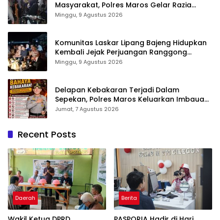
Masyarakat, Polres Maros Gelar Razia
Operasi Cipta Kondusif
Minggu, 9 Agustus 2026
Komunitas Laskar Lipang Bajeng Hidupkan
Kembali Jejak Perjuangan Ranggong
Daeng Romo, Wabup Takalar: Apresiasi
Minggu, 9 Agustus 2026
Bahwa Sejarah Adalah Warisan yang Tak
Ternilai”.
Delapan Kebakaran Terjadi Dalam
Sepekan, Polres Maros Keluarkan Imbauan
kepada Masyarakat
Jumat, 7 Agustus 2026
Recent Posts
Daerah
Berita
Wakil Ketua DPRD
PASPORIA Hadir di Hari