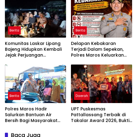
Pertama di Takalar,
Kondusif
Melayani Terapis Gratis
untuk Pasien Dhuafa dan
umum.
Berita
Berita
Komunitas Laskar Lipang
Delapan Kebakaran
Bajeng Hidupkan Kembali
Terjadi Dalam Sepekan,
Jejak Perjuangan
Polres Maros Keluarkan
Ranggong Daeng Romo,
Imbauan kepada
Wabup Takalar: Apresiasi
Masyarakat
Bahwa Sejarah Adalah
Warisan yang Tak Ternilai”.
Berita
Daerah
Polres Maros Hadir
UPT Puskesmas
Salurkan Bantuan Air
Pattallassang Terbaik di
Bersih Bagi Masyarakat
Takalar Award 2026, Bukti
Terdampak Krisis Air Bersih
Komitmen Hadirkan
Di Maros
Pelayanan Kesehatan
Baca Juga