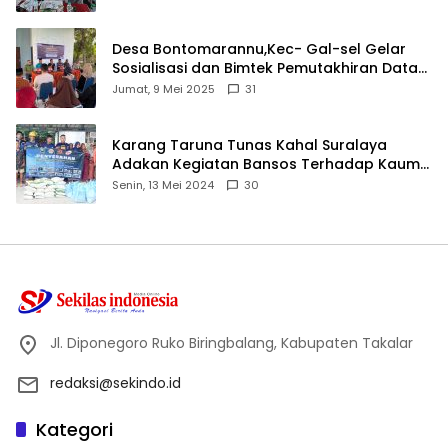
Desa Bontomarannu,Kec- Gal-sel Gelar
Sosialisasi dan Bimtek Pemutakhiran Data
ID
Jumat, 9 Mei 2025
31
Karang Taruna Tunas Kahal Suralaya
Adakan Kegiatan Bansos Terhadap Kaum
Dhuafa dan Anak Yatim-Piatu
Senin, 13 Mei 2024
30
Jl. Diponegoro Ruko Biringbalang, Kabupaten Takalar
redaksi@sekindo.id
Kategori