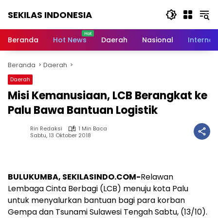
Langsung
SEKILAS INDONESIA
ke
konten
Berita
Terkini,
Beranda
Hot News
Daerah
Nasional
Internas
Breaking
News,
Beranda
Daerah
Latest
World,
Daerah
Headlines,
Misi Kemanusiaan, LCB Berangkat ke
News
Today
Palu Bawa Bantuan Logistik
Rin Redaksi
1 Min Baca
Sabtu, 13 Oktober 2018
BULUKUMBA, SEKILASINDO.COM-
Relawan
Lembaga Cinta Berbagi (LCB) menuju kota Palu
untuk menyalurkan bantuan bagi para korban
Gempa dan Tsunami Sulawesi Tengah Sabtu, (13/10).