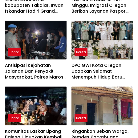
kabupaten Takalar, Irwan
Minggu, Imigrasi Cilegon
Iskandar Hadiri Grand
Berikan Layanan Paspor
Opening Rumah sehat
Sekaligus Cek Kesehatan
Pertama di Takalar,
Gratis
Melayani Terapis Gratis
untuk Pasien Dhuafa dan
umum.
Berita
Berita
Antisipasi Kejahatan
DPC GWI Kota Cilegon
Jalanan Dan Penyakit
Ucapkan Selamat
Masyarakat, Polres Maros
Menempuh Hidup Baru
Gelar Razia Operasi Cipta
untuk Hana Novia dan
Kondusif
Tuanku Ihza Kemalsya
Damanik
Berita
Berita
Komunitas Laskar Lipang
Ringankan Beban Warga,
Bajeng Hidupkan Kembali
Pemdes Karyabuana