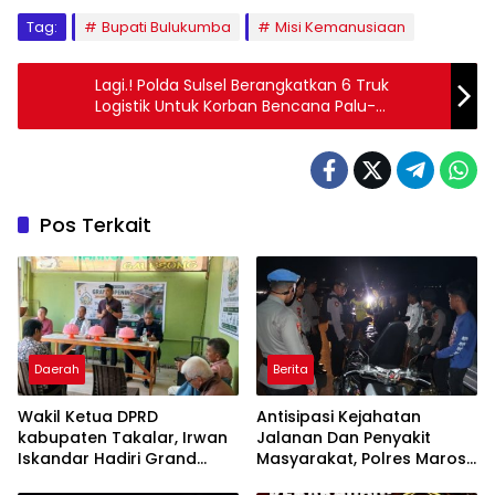
Tag:
Bupati Bulukumba
Misi Kemanusiaan
Lagi.! Polda Sulsel Berangkatkan 6 Truk
Logistik Untuk Korban Bencana Palu-
Donggala
Pos Terkait
Daerah
Berita
Wakil Ketua DPRD
Antisipasi Kejahatan
kabupaten Takalar, Irwan
Jalanan Dan Penyakit
Iskandar Hadiri Grand
Masyarakat, Polres Maros
Opening Rumah sehat
Gelar Razia Operasi Cipta