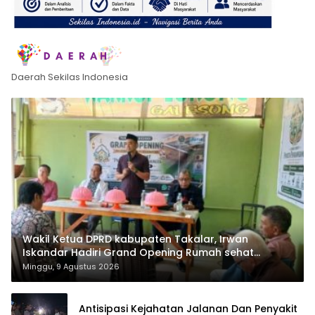
Daerah Sekilas Indonesia
Wakil Ketua DPRD kabupaten Takalar, Irwan
Iskandar Hadiri Grand Opening Rumah sehat
Pertama di Takalar, Melayani Terapis Gratis untuk
Minggu, 9 Agustus 2026
Pasien Dhuafa dan umum.
Antisipasi Kejahatan Jalanan Dan Penyakit