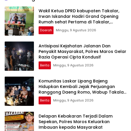
Berkualitas
Wakil Ketua DPRD kabupaten Takalar,
Irwan Iskandar Hadiri Grand Opening
Rumah sehat Pertama di Takalar,
Melayani Terapis Gratis untuk Pasien
Daerah
Minggu, 9 Agustus 2026
Dhuafa dan umum.
Antisipasi Kejahatan Jalanan Dan
Penyakit Masyarakat, Polres Maros Gelar
Razia Operasi Cipta Kondusif
Berita
Minggu, 9 Agustus 2026
Komunitas Laskar Lipang Bajeng
Hidupkan Kembali Jejak Perjuangan
Ranggong Daeng Romo, Wabup Takalar:
Apresiasi Bahwa Sejarah Adalah
Berita
Minggu, 9 Agustus 2026
Warisan yang Tak Ternilai”.
Delapan Kebakaran Terjadi Dalam
Sepekan, Polres Maros Keluarkan
Imbauan kepada Masyarakat