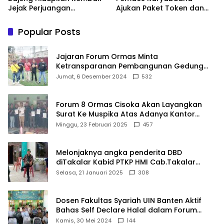
Jejak Perjuangan
Ajukan Paket Token dan
Ranggong Daeng Romo,
Penurunan Daya Listrik ke
Wabup Takalar: Apresiasi
PLN
Popular Posts
Bahwa Sejarah Adalah
Warisan yang Tak Ternilai”.
Jajaran Forum Ormas Minta
Ketransparanan Pembangunan Gedung
Damkar Di Kecamatan Cisoka
Jumat, 6 Desember 2024
532
Forum 8 Ormas Cisoka Akan Layangkan
Surat Ke Muspika Atas Adanya Kantor
Matel di Cisoka
Minggu, 23 Februari 2025
457
Melonjaknya angka penderita DBD
diTakalar Kabid PTKP HMI Cab.Takalar
angkat bicara
Selasa, 21 Januari 2025
308
Dosen Fakultas Syariah UIN Banten Aktif
Bahas Self Declare Halal dalam Forum
Ijtima Ulama MUI
Kamis, 30 Mei 2024
144