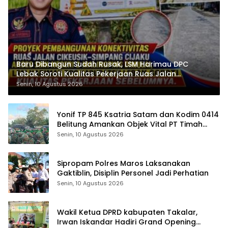
Baru Dibangun Sudah Rusak, LSM Harimau DPC
Lebak Soroti Kualitas Pekerjaan Ruas Jalan
Cikeusik-Simpang Cijaku
Senin, 10 Agustus 2026
Yonif TP 845 Ksatria Satam dan Kodim 0414
Belitung Amankan Objek Vital PT Timah
Saat Aksi Penambang
Senin, 10 Agustus 2026
Sipropam Polres Maros Laksanakan
Gaktiblin, Disiplin Personel Jadi Perhatian
Senin, 10 Agustus 2026
Wakil Ketua DPRD kabupaten Takalar,
Irwan Iskandar Hadiri Grand Opening