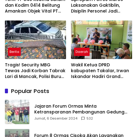
dan Kodim 0414 Belitung
Laksanakan Gaktiblin,
Amankan Objek Vital PT
Disiplin Personel Jadi
Timah Saat Aksi
Perhatian
Penambang
Berita
Daerah
Tragis! Security MBG
Wakil Ketua DPRD
Tewas Jadi Korban Tabrak
kabupaten Takalar, Irwan
Lari di Mancak, Polisi Buru
Iskandar Hadiri Grand
Pengemudi Avanza Atau
Opening Rumah sehat
Kijang Innova
Pertama di Takalar,
Popular Posts
Melayani Terapis Gratis
untuk Pasien Dhuafa dan
umum.
Jajaran Forum Ormas Minta
Ketransparanan Pembangunan Gedung
Damkar Di Kecamatan Cisoka
Jumat, 6 Desember 2024
532
Forum 8 Ormas Cisoka Akan Layangkan