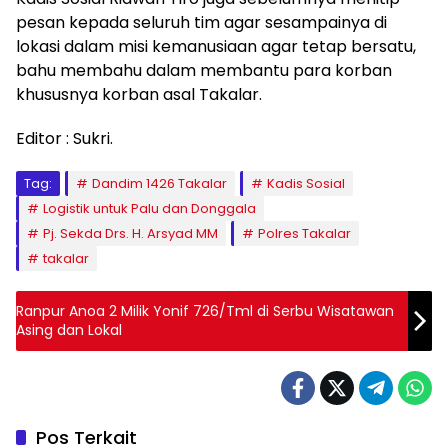
pesan kepada seluruh tim agar sesampainya di
lokasi dalam misi kemanusiaan agar tetap bersatu,
bahu membahu dalam membantu para korban
khususnya korban asal Takalar.
Editor : Sukri.
Tag:
Dandim 1426 Takalar
Kadis Sosial
Logistik untuk Palu dan Donggala
Pj. Sekda Drs. H. Arsyad MM
Polres Takalar
takalar
Ranpur Anoa 2 Milik Yonif 726/Tml di Serbu Wisatawan
Asing dan Lokal
Pos Terkait