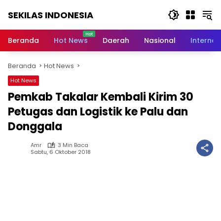
Langsung
SEKILAS INDONESIA
ke
konten
Berita
Terkini,
Beranda
Hot News
Daerah
Nasional
Internas
Breaking
News,
Beranda
Hot News
Latest
World,
Hot News
Headlines,
Pemkab Takalar Kembali Kirim 30
News
Today
Petugas dan Logistik ke Palu dan
Donggala
Amr
3 Min Baca
Sabtu, 6 Oktober 2018