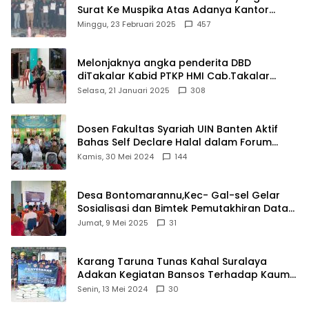
Surat Ke Muspika Atas Adanya Kantor
Matel di Cisoka
Minggu, 23 Februari 2025
457
Melonjaknya angka penderita DBD
diTakalar Kabid PTKP HMI Cab.Takalar
angkat bicara
Selasa, 21 Januari 2025
308
Dosen Fakultas Syariah UIN Banten Aktif
Bahas Self Declare Halal dalam Forum
Ijtima Ulama MUI
Kamis, 30 Mei 2024
144
Desa Bontomarannu,Kec- Gal-sel Gelar
Sosialisasi dan Bimtek Pemutakhiran Data
ID
Jumat, 9 Mei 2025
31
Karang Taruna Tunas Kahal Suralaya
Adakan Kegiatan Bansos Terhadap Kaum
Dhuafa dan Anak Yatim-Piatu
Senin, 13 Mei 2024
30