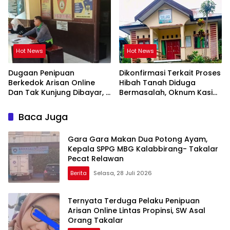
Kepala Balai Kehutanan
Bulurokeng Turun Tangan
Hot News
Hot News
Dugaan Penipuan
Dikonfirmasi Terkait Proses
Berkedok Arisan Online
Hibah Tanah Diduga
Dan Tak Kunjung Dibayar,
Bermasalah, Oknum Kasi
Korban Siap Tempuh Jalur
Pemdes Surulangi: ” Media
Hukum
Resmi Saja Saya tidak
Baca Juga
Takut apalagi Media Abal
Abal Seperti Kalian”
Gara Gara Makan Dua Potong Ayam,
Kepala SPPG MBG Kalabbirang- Takalar
Pecat Relawan
Berita
Selasa, 28 Juli 2026
Ternyata Terduga Pelaku Penipuan
Arisan Online Lintas Propinsi, SW Asal
Orang Takalar