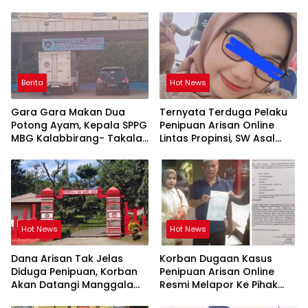
Berita
Hot News
Gara Gara Makan Dua
Ternyata Terduga Pelaku
Potong Ayam, Kepala SPPG
Penipuan Arisan Online
MBG Kalabbirang- Takalar
Lintas Propinsi, SW Asal
Pecat Relawan
Orang Takalar
Hot News
Hot News
Dana Arisan Tak Jelas
Korban Dugaan Kasus
Diduga Penipuan, Korban
Penipuan Arisan Online
Akan Datangi Manggala
Resmi Melapor Ke Pihak
Agni Dops Gowa Minta
Berwajib