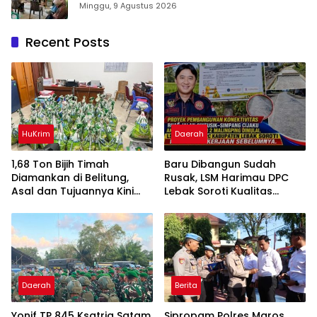
Rumah sehat Pertama di Takalar, Melayani
Minggu, 9 Agustus 2026
Terapis Gratis untuk Pasien Dhuafa dan
umum.
Recent Posts
HuKrim
Daerah
1,68 Ton Bijih Timah
Baru Dibangun Sudah
Diamankan di Belitung,
Rusak, LSM Harimau DPC
Asal dan Tujuannya Kini
Lebak Soroti Kualitas
Didalami
Pekerjaan Ruas Jalan
Cikeusik-Simpang Cijaku
Daerah
Berita
Yonif TP 845 Ksatria Satam
Sipropam Polres Maros