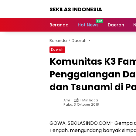
Langsung
SEKILAS INDONESIA
ke
konten
Berita
Terkini,
Beranda
Hot News
Daerah
N
Breaking
News,
Beranda
Daerah
Latest
World,
Daerah
Headlines,
Komunitas K3 Fami
News
Today
Penggalangan Da
dan Tsunami di P
Amr
1 Min Baca
Rabu, 3 Oktober 2018
GOWA, SEKILASINDO.COM- Gempa dan
Tengah, mengundang banyak simpati