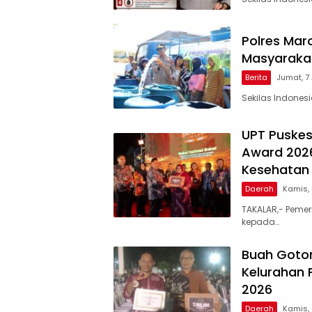
Polres Maro
Masyarakat
Berita
Jumat, 7
Sekilas Indones
UPT Puskes
Award 2026
Kesehatan 
Daerah
Kamis,
TAKALAR,- Pemer
kepada…
Buah Goto
Kelurahan 
2026
Daerah
Kamis,