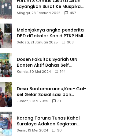
Forum 8 Ormas Cisoka Akan
Layangkan Surat Ke Muspika
Atas Adanya Kantor Matel di
Minggu, 23 Februari 2025
457
Cisoka
Melonjaknya angka penderita
DBD diTakalar Kabid PTKP HMI
Cab.Takalar angkat bicara
Selasa, 21 Januari 2025
308
Dosen Fakultas Syariah UIN
Banten Aktif Bahas Self
Declare Halal dalam Forum
Kamis, 30 Mei 2024
144
Ijtima Ulama MUI
Desa Bontomarannu,Kec- Gal-
sel Gelar Sosialisasi dan
Bimtek Pemutakhiran Data ID
Jumat, 9 Mei 2025
31
Karang Taruna Tunas Kahal
Suralaya Adakan Kegiatan
Bansos Terhadap Kaum
Senin, 13 Mei 2024
30
Dhuafa dan Anak Yatim-Piatu