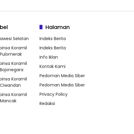
bel
Halaman
lawesi Selatan
Indeks Berita
binsa Koramil
Indeks Berita
Pulomerak
Info Iklan
binsa Koramil
Kontak Kami
Bojonegara
Pedoman Media Siber
binsa Koramil
Pedoman Media Siber
/Ciwandan
Privacy Policy
binsa Koramil
/Mancak
Redaksi