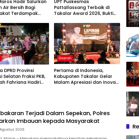
Maros Hadir Salurkan
UPT Puskesmas
 Air Bersih Bagi
Pattallassang Terbaik di
Del
akat Terdampak
Takalar Award 2026, Bukti
Sep
ir Bersih Di Maros
Komitmen Hadirkan
Im
Juma
Pelayanan Kesehatan
Berkualitas
h
Daerah
 DPRD Provinsi
Pertama di Indonesia,
i Selatan Fraksi PKB,
Kabupaten Takalar Gelar
lah Fahriana Hadiri
Malam Apresiasi dan Inovasi
i Apresiasi : Takalar
Award 2026: Panggung
akan Lentera
Penghargaan bagi Pelayan
dian Melalui Malam
Publik Berprestasi
si dan Inovasi Award
bakaran Terjadi Dalam Sepekan, Polres
uarkan Imbauan kepada Masyarakat
Re
 Agustus 2026
ia, Maros – Menyikapi meningkatnya kejadian kebakaran…