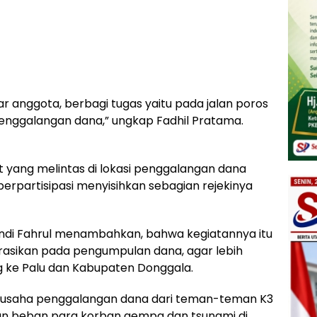
bar anggota, berbagi tugas yaitu pada jalan poros
nggalangan dana,” ungkap Fadhil Pratama.
 yang melintas di lokasi penggalangan dana
 berpartisipasi menyisihkan sebagian rejekinya
Andi Fahrul menambahkan, bahwa kegiatannya itu
rasikan pada pengumpulan dana, agar lebih
ung ke Palu dan Kabupaten Donggala.
 usaha penggalangan dana dari teman-teman K3
kan beban para korban gempa dan tsunami di