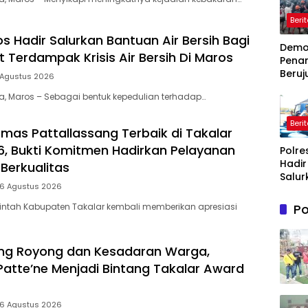
Beri
s Hadir Salurkan Bantuan Air Bersih Bagi
Dem
 Terdampak Krisis Air Bersih Di Maros
Pena
Beruj
 Agustus 2026
Ricuh
ia, Maros – Sebagai bentuk kepedulian terhadap…
Wasp
Timah
Beri
Belit
mas Pattallassang Terbaik di Takalar
Timur
, Bukti Komitmen Hadirkan Pelayanan
Polre
Terb
Hadir
Berkualitas
Salur
 6 Agustus 2026
Bantu
Bersi
Po
intah Kabupaten Takalar kembali memberikan apresiasi
Masy
Terd
Krisis
ng Royong dan Kesadaran Warga,
Bersih
Patte’ne Menjadi Bintang Takalar Award
Maro
 6 Agustus 2026