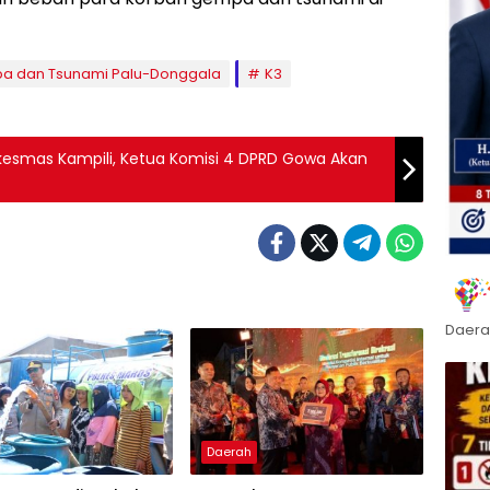
a dan Tsunami Palu-Donggala
K3
esmas Kampili, Ketua Komisi 4 DPRD Gowa Akan
Daera
Daerah