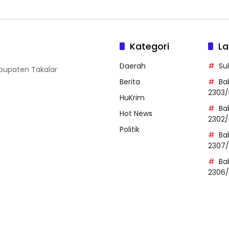
Kategori
La
Daerah
Su
abupaten Takalar
Berita
Ba
2303/
HuKrim
Ba
Hot News
2302/
Politik
Ba
2307
Ba
2306