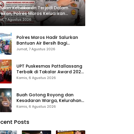
apan Kebakaran Terjadi Dalam
ekan, Polres Maros Keluarkan
bauan kepada Masyarakat
t, 7 Agustus 2026
Polres Maros Hadir Salurkan
Bantuan Air Bersih Bagi
Masyarakat Terdampak Krisis
Jumat, 7 Agustus 2026
Air Bersih Di Maros
UPT Puskesmas Pattallassang
Terbaik di Takalar Award 2026,
Bukti Komitmen Hadirkan
Kamis, 6 Agustus 2026
Pelayanan Kesehatan
Berkualitas
Buah Gotong Royong dan
Kesadaran Warga, Kelurahan
Patte’ne Menjadi Bintang
Kamis, 6 Agustus 2026
Takalar Award 2026
cent Posts