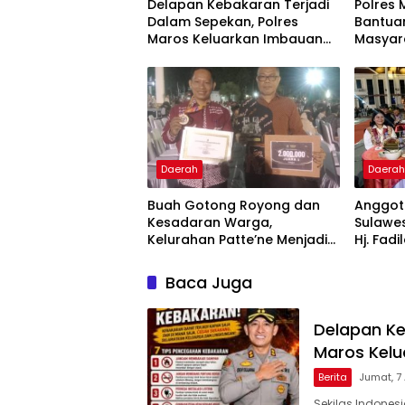
Delapan Kebakaran Terjadi
Polres 
Dalam Sepekan, Polres
Bantuan
Maros Keluarkan Imbauan
Masyar
kepada Masyarakat
Krisis A
Daerah
Daera
Buah Gotong Royong dan
Anggota
Kesadaran Warga,
Sulawes
Kelurahan Patte’ne Menjadi
Hj. Fadi
Bintang Takalar Award 2026
Dan Ber
Menyal
Baca Juga
Pengab
Apresia
2026
Delapan Ke
Maros Kel
Berita
Jumat, 7
Sekilas Indones