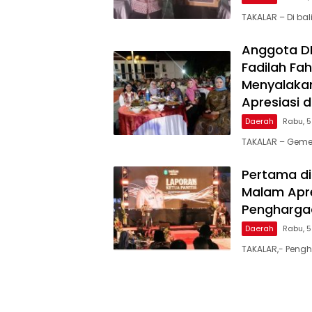
TAKALAR – Di ba
Anggota DPR
Fadilah Fah
Menyalakan
Apresiasi 
Daerah
Rabu, 
TAKALAR – Geme
Pertama di
Malam Apre
Penghargaa
Daerah
Rabu, 
TAKALAR,- Pengh