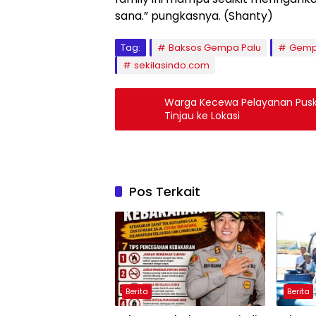
sana.” pungkasnya. (Shanty)
Tag:
Baksos Gempa Palu
Gemp
sekilasindo.com
Warga Kecewa Pelayanan Pusk
Tinjau ke Lokasi
Pos Terkait
Berita
Berita