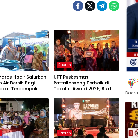
Daerah
Maros Hadir Salurkan
UPT Puskesmas
 Air Bersih Bagi
Pattallassang Terbaik di
akat Terdampak
Takalar Award 2026, Bukti
Daera
ir Bersih Di Maros
Komitmen Hadirkan
Pelayanan Kesehatan
Berkualitas
h
Daerah