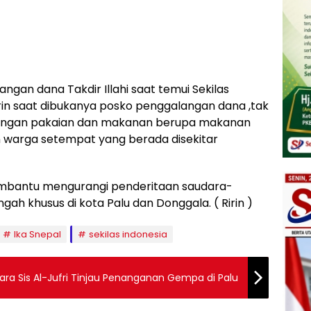
gan dana Takdir Illahi saat temui Sekilas
arin saat dibukanya posko penggalangan dana ,tak
angan pakaian dan makanan berupa makanan
n warga setempat yang berada disekitar
mbantu mengurangi penderitaan saudara-
ngah khusus di kota Palu dan Donggala. ( Ririn )
Ika Snepal
sekilas indonesia
ra Sis Al-Jufri Tinjau Penanganan Gempa di Palu