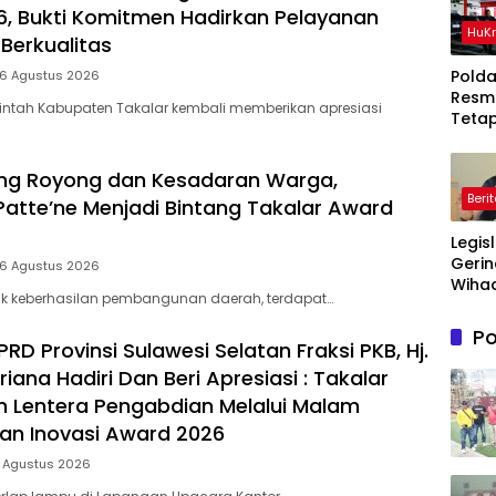
, Bukti Komitmen Hadirkan Pelayanan
HuK
Berkualitas
Polda
 6 Agustus 2026
Resm
intah Kabupaten Takalar kembali memberikan apresiasi
Teta
Ters
Dala
ng Royong dan Kesadaran Warga,
Perka
Beri
Ton P
Patte’ne Menjadi Bintang Takalar Award
Timah
Legis
Di Be
Gerin
 6 Agustus 2026
Wihad
lik keberhasilan pembangunan daerah, terdapat…
Wiyan
Masy
Po
Awas
D Provinsi Sulawesi Selatan Fraksi PKB, Hj.
Prog
riana Hadiri Dan Beri Apresiasi : Takalar
Maka
 Lentera Pengabdian Melalui Malam
Bergi
dan Inovasi Award 2026
agar
Sasa
5 Agustus 2026