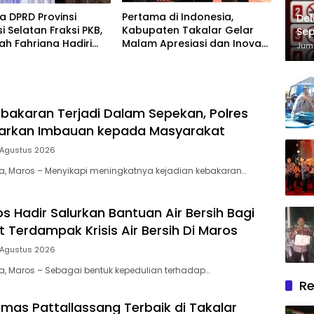
 DPRD Provinsi
Pertama di Indonesia,
Del
i Selatan Fraksi PKB,
Kabupaten Takalar Gelar
Sep
lah Fahriana Hadiri
Malam Apresiasi dan Inovasi
Im
Juma
i Apresiasi : Takalar
Award 2026: Panggung
akan Lentera
Penghargaan bagi Pelayan
dian Melalui Malam
Publik Berprestasi
si dan Inovasi Award
bakaran Terjadi Dalam Sepekan, Polres
uarkan Imbauan kepada Masyarakat
 Agustus 2026
ia, Maros – Menyikapi meningkatnya kejadian kebakaran…
s Hadir Salurkan Bantuan Air Bersih Bagi
 Terdampak Krisis Air Bersih Di Maros
 Agustus 2026
ia, Maros – Sebagai bentuk kepedulian terhadap…
Re
mas Pattallassang Terbaik di Takalar