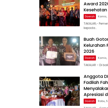
Award 2026
Kesehatan 
Daerah
Kamis,
TAKALAR,- Pemer
kepada…
Buah Goto
Kelurahan 
2026
Daerah
Kamis,
TAKALAR – Di ba
Anggota DPR
Fadilah Fah
Menyalakan
Apresiasi 
Daerah
Rabu, 