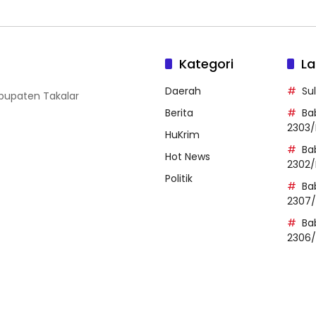
Kategori
La
Daerah
Su
abupaten Takalar
Berita
Ba
2303/
HuKrim
Ba
Hot News
2302/
Politik
Ba
2307
Ba
2306