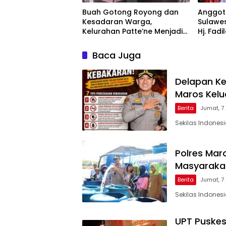
Buah Gotong Royong dan
Anggota
Kesadaran Warga,
Sulawes
Kelurahan Patte’ne Menjadi
Hj. Fadi
Bintang Takalar Award 2026
Dan Ber
Menyal
Baca Juga
Pengab
Apresia
2026
Delapan Ke
Maros Kel
Berita
Jumat, 7
Sekilas Indones
Polres Maro
Masyarakat
Berita
Jumat, 7
Sekilas Indones
UPT Puskes