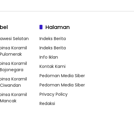
bel
Halaman
lawesi Selatan
Indeks Berita
binsa Koramil
Indeks Berita
Pulomerak
Info Iklan
binsa Koramil
Kontak Kami
Bojonegara
Pedoman Media Siber
binsa Koramil
Pedoman Media Siber
/Ciwandan
Privacy Policy
binsa Koramil
/Mancak
Redaksi