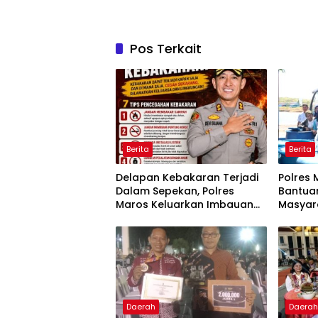
Pos Terkait
Berita
Berita
Delapan Kebakaran Terjadi
Polres 
Dalam Sepekan, Polres
Bantuan
Maros Keluarkan Imbauan
Masyar
kepada Masyarakat
Krisis A
Daerah
Daera