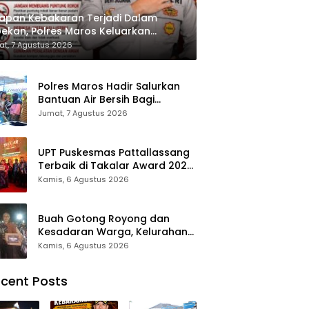
apan Kebakaran Terjadi Dalam
ekan, Polres Maros Keluarkan
bauan kepada Masyarakat
t, 7 Agustus 2026
Polres Maros Hadir Salurkan
Bantuan Air Bersih Bagi
Masyarakat Terdampak Krisis
Jumat, 7 Agustus 2026
Air Bersih Di Maros
UPT Puskesmas Pattallassang
Terbaik di Takalar Award 2026,
Bukti Komitmen Hadirkan
Kamis, 6 Agustus 2026
Pelayanan Kesehatan
Berkualitas
Buah Gotong Royong dan
Kesadaran Warga, Kelurahan
Patte’ne Menjadi Bintang
Kamis, 6 Agustus 2026
Takalar Award 2026
cent Posts