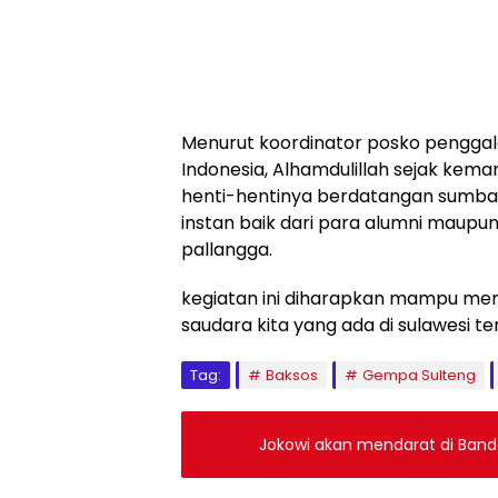
Menurut koordinator posko penggalan
Indonesia, Alhamdulillah sejak kem
henti-hentinya berdatangan sumb
instan baik dari para alumni maupu
pallangga.
kegiatan ini diharapkan mampu me
saudara kita yang ada di sulawesi te
Tag:
Baksos
Gempa Sulteng
Jokowi akan mendarat di Banda