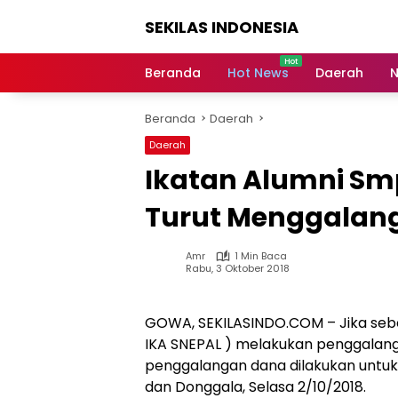
Langsung
SEKILAS INDONESIA
ke
konten
Berita
Terkini,
Beranda
Hot News
Daerah
N
Breaking
News,
Beranda
Daerah
Latest
World,
Daerah
Headlines,
Ikatan Alumni Smp
News
Today
Turut Menggalan
Amr
1 Min Baca
Rabu, 3 Oktober 2018
GOWA, SEKILASINDO.COM – Jika sebe
IKA SNEPAL ) melakukan penggalanga
penggalangan dana dilakukan untu
dan Donggala, Selasa 2/10/2018.