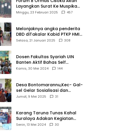
Forum 8 Ormas Cisoka Akan
Layangkan Surat Ke Muspika
Atas Adanya Kantor Matel di
Minggu, 23 Februari 2025
457
Cisoka
Melonjaknya angka penderita
DBD diTakalar Kabid PTKP HMI
Cab.Takalar angkat bicara
Selasa, 21 Januari 2025
308
Dosen Fakultas Syariah UIN
Banten Aktif Bahas Self
Declare Halal dalam Forum
Kamis, 30 Mei 2024
144
Ijtima Ulama MUI
Desa Bontomarannu,Kec- Gal-
sel Gelar Sosialisasi dan
Bimtek Pemutakhiran Data ID
Jumat, 9 Mei 2025
31
Karang Taruna Tunas Kahal
Suralaya Adakan Kegiatan
Bansos Terhadap Kaum
Senin, 13 Mei 2024
30
Dhuafa dan Anak Yatim-Piatu