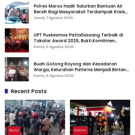
Polres Maros Hadir Salurkan Bantuan Air
Bersih Bagi Masyarakat Terdampak Krisis
Air Bersih Di Maros
Jumat, 7 Agustus 2026
UPT Puskesmas Pattallassang Terbaik di
Takalar Award 2026, Bukti Komitmen
Hadirkan Pelayanan Kesehatan Berkualitas
Kamis, 6 Agustus 2026
Buah Gotong Royong dan Kesadaran
Warga, Kelurahan Patte’ne Menjadi Bintang
Takalar Award 2026
Kamis, 6 Agustus 2026
Recent Posts
Berita
HuKrim