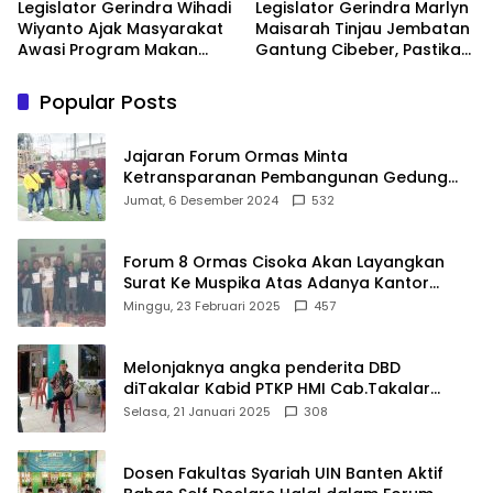
Legislator Gerindra Wihadi
Legislator Gerindra Marlyn
Wiyanto Ajak Masyarakat
Maisarah Tinjau Jembatan
Awasi Program Makan
Gantung Cibeber, Pastikan
Bergizi Gratis agar Tepat
Aspirasi Warga Terlaksana
Sasaran
Popular Posts
Jajaran Forum Ormas Minta
Ketransparanan Pembangunan Gedung
Damkar Di Kecamatan Cisoka
Jumat, 6 Desember 2024
532
Forum 8 Ormas Cisoka Akan Layangkan
Surat Ke Muspika Atas Adanya Kantor
Matel di Cisoka
Minggu, 23 Februari 2025
457
Melonjaknya angka penderita DBD
diTakalar Kabid PTKP HMI Cab.Takalar
angkat bicara
Selasa, 21 Januari 2025
308
Dosen Fakultas Syariah UIN Banten Aktif