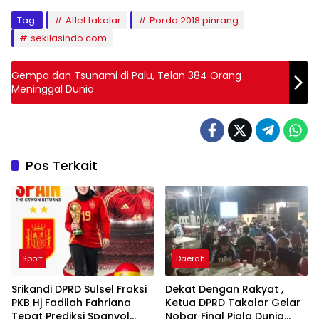
Tag:
Atlet takalar
Porda 2018 pinrang
sekilasindo.com
Gempa dan Tsunami di Palu, Telan 384 Orang
Meninggal Dunia
Pos Terkait
Sport
Daerah
Srikandi DPRD Sulsel Fraksi
Dekat Dengan Rakyat ,
PKB Hj Fadilah Fahriana
Ketua DPRD Takalar Gelar
Tepat Prediksi Spanyol
Nobar Final Piala Dunia