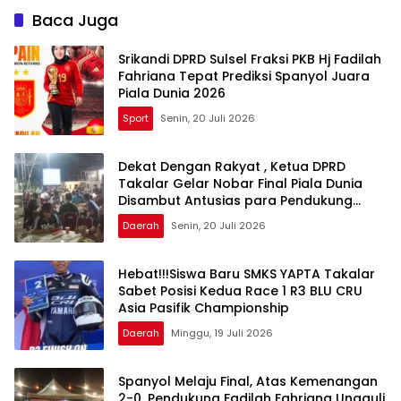
Fadilah Fahriana Adu
Gemilang di Sidrap
Baca Juga
Dukungan di Nobar
Semifinal Piala Dunia 2026
Srikandi DPRD Sulsel Fraksi PKB Hj Fadilah
Fahriana Tepat Prediksi Spanyol Juara
Piala Dunia 2026
Sport
Senin, 20 Juli 2026
Dekat Dengan Rakyat , Ketua DPRD
Takalar Gelar Nobar Final Piala Dunia
Disambut Antusias para Pendukung
Argentina Dan Spanyol
Daerah
Senin, 20 Juli 2026
Hebat!!!Siswa Baru SMKS YAPTA Takalar
Sabet Posisi Kedua Race 1 R3 BLU CRU
Asia Pasifik Championship
Daerah
Minggu, 19 Juli 2026
Spanyol Melaju Final, Atas Kemenangan
2-0, Pendukung Fadilah Fahriana Ungguli