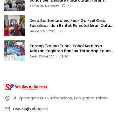
Bahas Self Declare Halal dalam Forum
Ijtima Ulama MUI
Kamis, 30 Mei 2024
144
Desa Bontomarannu,Kec- Gal-sel Gelar
Sosialisasi dan Bimtek Pemutakhiran Data
ID
Jumat, 9 Mei 2025
31
Karang Taruna Tunas Kahal Suralaya
Adakan Kegiatan Bansos Terhadap Kaum
Dhuafa dan Anak Yatim-Piatu
Senin, 13 Mei 2024
30
Jl. Diponegoro Ruko Biringbalang, Kabupaten Takalar
redaksi@sekindo.id