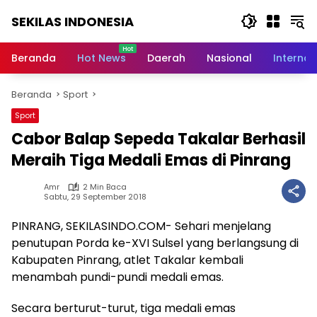
Langsung
SEKILAS INDONESIA
ke
konten
Berita
Terkini,
Beranda
Hot News
Daerah
Nasional
Internas
Breaking
News,
Beranda
Sport
Latest
World,
Sport
Headlines,
Cabor Balap Sepeda Takalar Berhasil
News
Today
Meraih Tiga Medali Emas di Pinrang
Amr
2 Min Baca
Sabtu, 29 September 2018
PINRANG, SEKILASINDO.COM- Sehari menjelang
penutupan Porda ke-XVI Sulsel yang berlangsung di
Kabupaten Pinrang, atlet Takalar kembali
menambah pundi-pundi medali emas.
Secara berturut-turut, tiga medali emas