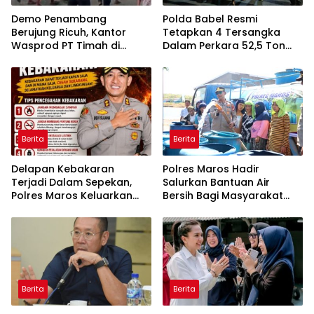
Demo Penambang
Polda Babel Resmi
Berujung Ricuh, Kantor
Tetapkan 4 Tersangka
Wasprod PT Timah di
Dalam Perkara 52,5 Ton
Belitung Timur Terbakar
Pasir Timah Ilegal Di
Belitung
Berita
Berita
Delapan Kebakaran
Polres Maros Hadir
Terjadi Dalam Sepekan,
Salurkan Bantuan Air
Polres Maros Keluarkan
Bersih Bagi Masyarakat
Imbauan kepada
Terdampak Krisis Air Bersih
Masyarakat
Di Maros
Berita
Berita