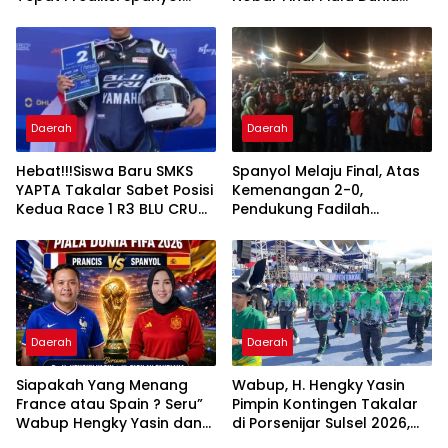
Juara Piala Dunia 2026
Disambut Antusias para
Pendukung Argentina Dan
Spanyol
Daerah
Daerah
Hebat!!!Siswa Baru SMKS
Spanyol Melaju Final, Atas
YAPTA Takalar Sabet Posisi
Kemenangan 2-0,
Kedua Race 1 R3 BLU CRU
Pendukung Fadilah
Asia Pasifik Championship
Fahriana Ungguli Kubu
Hengky Yasin di Nobar
Semifinal Piala Dunia 2026
Daerah
Daerah
Siapakah Yang Menang
Wabup, H. Hengky Yasin
France atau Spain ? Seru”
Pimpin Kontingen Takalar
Wabup Hengky Yasin dan
di Porsenijar Sulsel 2026,
Legislator PKB Sulsel Hj
Optimis Guru Ukir Prestasi