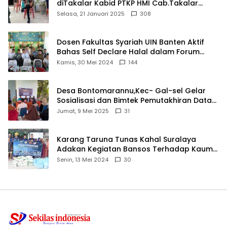
diTakalar Kabid PTKP HMI Cab.Takalar
angkat bicara
Selasa, 21 Januari 2025
308
Dosen Fakultas Syariah UIN Banten Aktif
Bahas Self Declare Halal dalam Forum
Ijtima Ulama MUI
Kamis, 30 Mei 2024
144
Desa Bontomarannu,Kec- Gal-sel Gelar
Sosialisasi dan Bimtek Pemutakhiran Data
ID
Jumat, 9 Mei 2025
31
Karang Taruna Tunas Kahal Suralaya
Adakan Kegiatan Bansos Terhadap Kaum
Dhuafa dan Anak Yatim-Piatu
Senin, 13 Mei 2024
30