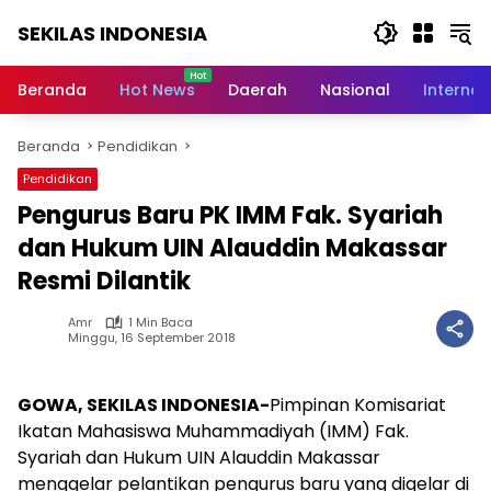
Langsung
SEKILAS INDONESIA
ke
konten
Berita
Terkini,
Beranda
Hot News
Daerah
Nasional
Internas
Breaking
News,
Beranda
Pendidikan
Latest
World,
Pendidikan
Headlines,
Pengurus Baru PK IMM Fak. Syariah
News
Today
dan Hukum UIN Alauddin Makassar
Resmi Dilantik
Amr
1 Min Baca
Minggu, 16 September 2018
GOWA, SEKILAS INDONESIA-
Pimpinan Komisariat
Ikatan Mahasiswa Muhammadiyah (IMM) Fak.
Syariah dan Hukum UIN Alauddin Makassar
menggelar pelantikan pengurus baru yang digelar di