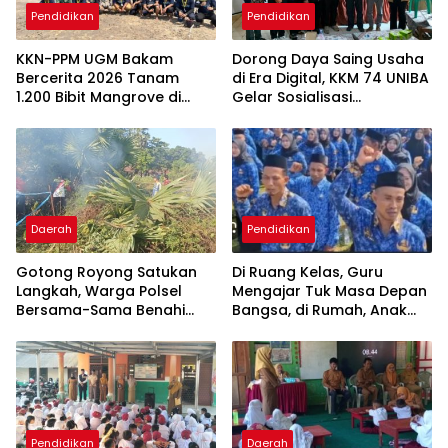
Pendidikan
Pendidikan
KKN-PPM UGM Bakam
Dorong Daya Saing Usaha
Bercerita 2026 Tanam
di Era Digital, KKM 74 UNIBA
1.200 Bibit Mangrove di
Gelar Sosialisasi
Sungai Layang
Pengembangan UMKM
Berbasis
Technopreneurship
Daerah
Pendidikan
Gotong Royong Satukan
Di Ruang Kelas, Guru
Langkah, Warga Polsel
Mengajar Tuk Masa Depan
Bersama-Sama Benahi
Bangsa, di Rumah, Anak
Lapangan Pa’bundukang
Menunggu Gajinya yang
Sambut HUT RI ke-81
Belum Dibayar
Pendidikan
Daerah