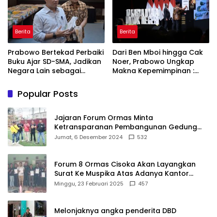
Berita
Berita
Prabowo Bertekad Perbaiki
Dari Ben Mboi hingga Cak
Buku Ajar SD-SMA, Jadikan
Noer, Prabowo Ungkap
Negara Lain sebagai
Makna Kepemimpinan :
Referensi
Bekerja, Cintai Rakyat &
Gunakan Akal Sehat
Popular Posts
Jajaran Forum Ormas Minta
Ketransparanan Pembangunan Gedung
Damkar Di Kecamatan Cisoka
Jumat, 6 Desember 2024
532
Forum 8 Ormas Cisoka Akan Layangkan
Surat Ke Muspika Atas Adanya Kantor
Matel di Cisoka
Minggu, 23 Februari 2025
457
Melonjaknya angka penderita DBD