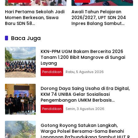
Hari Pertama Sekolah Jadi
Awali Tahun Pelajaran
Momen Berkesan, Siswa
2026/2027, UPT SDN 204
Baru SDN 58
Inpres Balang Sambut
Pangkalpinang Cepat
Siswa Baru dengan MPLS
Beradaptasi
Inspiratif
Baca Juga
KKN-PPM UGM Bakam Bercerita 2026
Tanam 1.200 Bibit Mangrove di Sungai
Layang
Pendidikan
Rabu, 5 Agustus 2026
Dorong Daya Saing Usaha di Era Digital,
KKM 74 UNIBA Gelar Sosialisasi
Pengembangan UMKM Berbasis
Technopreneurship
Pendidikan
Senin, 3 Agustus 2026
Gotong Royong Satukan Langkah,
Warga Polsel Bersama-Sama Benahi
Lapangan Pa’bundukang Sambut HUT RI