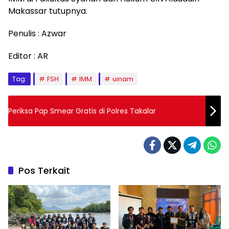
Makassar tutupnya.
Penulis : Azwar
Editor : AR
Tag:
FSH
IMM
uinam
Periksa Pap Smear Gratis di Polres Takalar
Pos Terkait