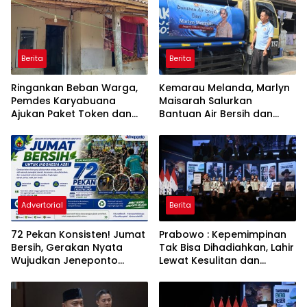
Berita
Berita
Ringankan Beban Warga,
Kemarau Melanda, Marlyn
Pemdes Karyabuana
Maisarah Salurkan
Ajukan Paket Token dan
Bantuan Air Bersih dan
Penurunan Daya Listrik ke
Toren untuk Warga
PLN
Babakan Madang
Advertorial
Berita
72 Pekan Konsisten! Jumat
Prabowo : Kepemimpinan
Bersih, Gerakan Nyata
Tak Bisa Dihadiahkan, Lahir
Wujudkan Jeneponto
Lewat Kesulitan dan
Bahagia dan Lingkungan
Keberanian
ASRI