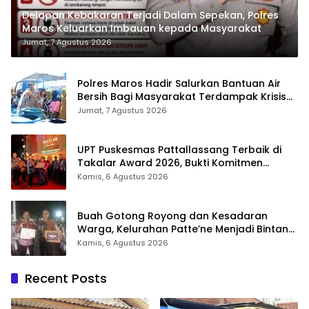
Delapan Kebakaran Terjadi Dalam Sepekan, Polres
Maros Keluarkan Imbauan kepada Masyarakat
Jumat, 7 Agustus 2026
Polres Maros Hadir Salurkan Bantuan Air
Bersih Bagi Masyarakat Terdampak Krisis
Air Bersih Di Maros
Jumat, 7 Agustus 2026
UPT Puskesmas Pattallassang Terbaik di
Takalar Award 2026, Bukti Komitmen
Hadirkan Pelayanan Kesehatan Berkualitas
Kamis, 6 Agustus 2026
Buah Gotong Royong dan Kesadaran
Warga, Kelurahan Patte’ne Menjadi Bintang
Takalar Award 2026
Kamis, 6 Agustus 2026
Recent Posts