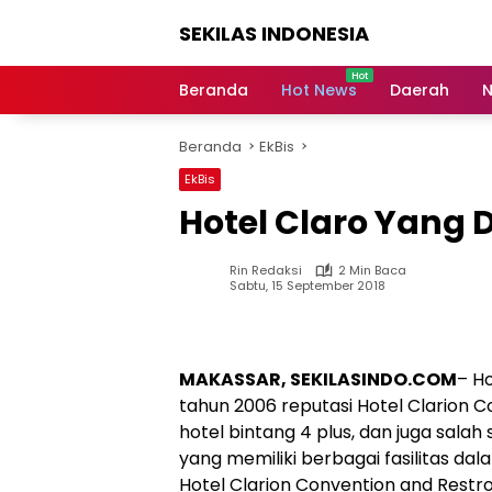
Langsung
SEKILAS INDONESIA
ke
konten
Berita
Terkini,
Beranda
Hot News
Daerah
N
Breaking
News,
Beranda
EkBis
Latest
World,
EkBis
Headlines,
Hotel Claro Yang 
News
Today
Rin Redaksi
2 Min Baca
Sabtu, 15 September 2018
MAKASSAR, SEKILASINDO.COM
– Ho
tahun 2006 reputasi Hotel Clarion C
hotel bintang 4 plus, dan juga salah
yang memiliki berbagai fasilitas d
Hotel Clarion Convention and Restr