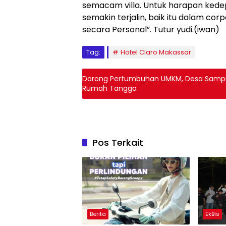
semacam villa. Untuk harapan ked
semakin terjalin, baik itu dalam co
secara Personal”. Tutur yudi.(iwan)
Tag:
Hotel Claro Makassar
Dorong Pertumbuhan UMKM, Desa Sampul
Rumah Tangga
Pos Terkait
Berita
EkBis