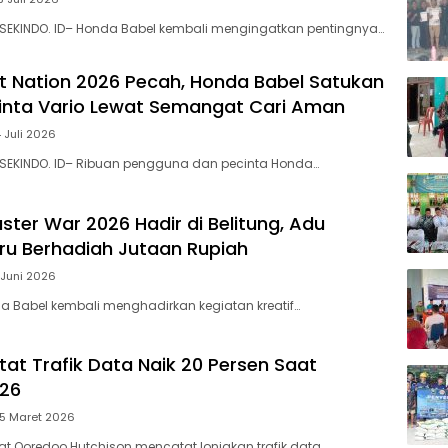
Melal
 SEKINDO. ID– Honda Babel kembali mengingatkan pentingnya…
Mala
Apres
dan I
et Nation 2026 Pecah, Honda Babel Satukan
Awar
inta Vario Lewat Semangat Cari Aman
4 Juli 2026
 SEKINDO. ID– Ribuan pengguna dan pecinta Honda…
ster War 2026 Hadir di Belitung, Adu
eru Berhadiah Jutaan Rupiah
 Juni 2026
a Babel kembali menghadirkan kegiatan kreatif…
tat Trafik Data Naik 20 Persen Saat
026
25 Maret 2026
t Ooredoo Hutchison mencatat lonjakan trafik data…