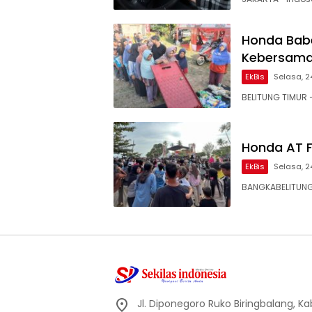
Honda Babe
Kebersamaa
EkBis
Selasa, 2
BELITUNG TIMUR
Honda AT F
EkBis
Selasa, 2
BANGKABELITUNG
Jl. Diponegoro Ruko Biringbalang, K