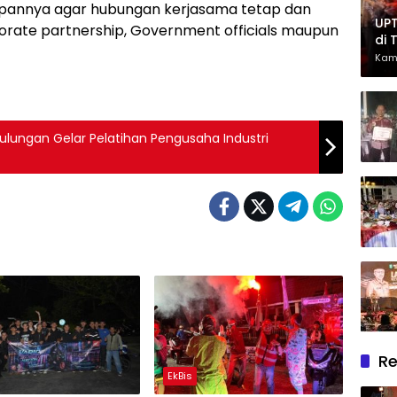
epannya agar hubungan kerjasama tetap dan
UPT
rporate partnership, Government officials maupun
di 
Had
Kam
Ber
ungan Gelar Pelatihan Pengusaha Industri
Re
EkBis