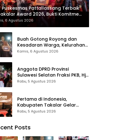
 Puskesmas Pattallassang Terbaik
Takalar Award 2026, Bukti Komitmen
irkan Pelayanan Kesehatan
is, 6 Agustus 2026
kualitas
Buah Gotong Royong dan
Kesadaran Warga, Kelurahan
Patte’ne Menjadi Bintang
Kamis, 6 Agustus 2026
Takalar Award 2026
Anggota DPRD Provinsi
Sulawesi Selatan Fraksi PKB, Hj.
Fadilah Fahriana Hadiri Dan
Rabu, 5 Agustus 2026
Beri Apresiasi : Takalar
Menyalakan Lentera
Pengabdian Melalui Malam
Pertama di Indonesia,
Apresiasi dan Inovasi Award
Kabupaten Takalar Gelar
2026
Malam Apresiasi dan Inovasi
Rabu, 5 Agustus 2026
Award 2026: Panggung
Penghargaan bagi Pelayan
cent Posts
Publik Berprestasi