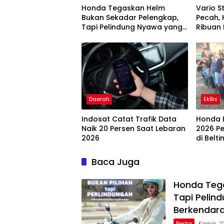
Honda Tegaskan Helm
Vario S
Bukan Sekadar Pelengkap,
Pecah,
Tapi Pelindung Nyawa yang
Ribuan 
Wajib Dipakai Setiap
Semang
Berkendara
Daerah
EkBis
Indosat Catat Trafik Data
Honda 
Naik 20 Persen Saat Lebaran
2026 P
2026
di Belti
Baca Juga
Honda Teg
Tapi Pelin
Berkendar
Berita
Kamis, 2