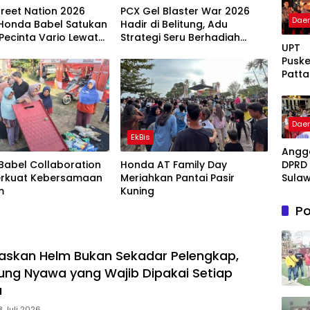
treet Nation 2026
PCX Gel Blaster War 2026
Dae
 Honda Babel Satukan
Hadir di Belitung, Adu
Pecinta Vario Lewat
Strategi Seru Berhadiah
UPT
at Cari Aman
Jutaan Rupiah
Pusk
Patta
g Ter
Takal
Awar
Dae
Bukti
EkBis
Komi
Angg
Hadi
DPRD 
Babel Collaboration
Honda AT Family Day
Pela
Sulaw
erkuat Kebersamaan
Meriahkan Pantai Pasir
Kese
Selat
m
Kuning
Berku
Fraksi
Po
Fadil
Fahri
Hadir
askan Helm Bukan Sekadar Pelengkap,
Beri 
: Tak
dung Nyawa yang Wajib Dipakai Setiap
Meny
a
Lente
Peng
3 Juli 2026