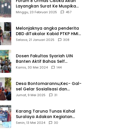
Forum 8 Ormas Cisoka Akan
ui
Berprestasi
Layangkan Surat Ke Muspika
m
Atas Adanya Kantor Matel di
Minggu, 23 Februari 2025
457
iasi
Cisoka
novasi
d 2026
Melonjaknya angka penderita
DBD diTakalar Kabid PTKP HMI
Cab.Takalar angkat bicara
Selasa, 21 Januari 2025
308
Dosen Fakultas Syariah UIN
Banten Aktif Bahas Self
Declare Halal dalam Forum
Kamis, 30 Mei 2024
144
Ijtima Ulama MUI
Desa Bontomarannu,Kec- Gal-
sel Gelar Sosialisasi dan
Bimtek Pemutakhiran Data ID
Jumat, 9 Mei 2025
31
Karang Taruna Tunas Kahal
Suralaya Adakan Kegiatan
Bansos Terhadap Kaum
Senin, 13 Mei 2024
30
Dhuafa dan Anak Yatim-Piatu