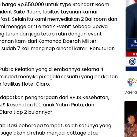
i harga Rp.850.000 untuk type Standart Room
ident Suite Room, fasiltas Layanan kamar
ast. Selain itu kami menyediakan 2 Ballroom dan
mi menggelar ‘Tematik Event’ sebagai upaya
g turun dan juga tetap rutin dengan event
manan kami dari Komando Daerah Militer
udah 7 kali menginap dihotel kami”. Penuturan
 Public Relation yang di embannya selama 4
n minded menyikapi segala sesuatu yang berkaitan
silitas Hotel Claro.
Daera
ndapatkan penghargaan dari BPJS Kesehatan,
S Kesehatan 100 anak Yatim Piatu, dan
Claro tiap 2 bulannya”
ilitasi beberapa tempat, salah satunya yang
sage akan direhab menjadi cottage atau