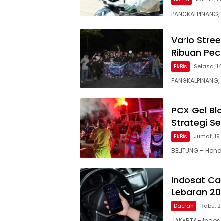
PANGKALPINANG,
Vario Stre
Ribuan Pec
EkBis
Selasa, 1
PANGKALPINANG,
PCX Gel Bla
Strategi S
EkBis
Jumat, 19
BELITUNG – Hond
Indosat Ca
Lebaran 2
Daerah
Rabu, 
JAKARTA– Indosa