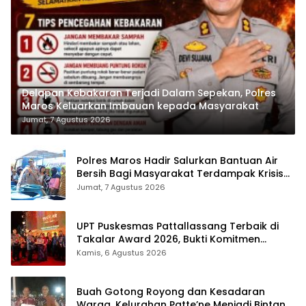
Delapan Kebakaran Terjadi Dalam Sepekan, Polres
Maros Keluarkan Imbauan kepada Masyarakat
Jumat, 7 Agustus 2026
Polres Maros Hadir Salurkan Bantuan Air
Bersih Bagi Masyarakat Terdampak Krisis
Air Bersih Di Maros
Jumat, 7 Agustus 2026
UPT Puskesmas Pattallassang Terbaik di
Takalar Award 2026, Bukti Komitmen
Hadirkan Pelayanan Kesehatan Berkualitas
Kamis, 6 Agustus 2026
Buah Gotong Royong dan Kesadaran
Warga, Kelurahan Patte’ne Menjadi Bintang