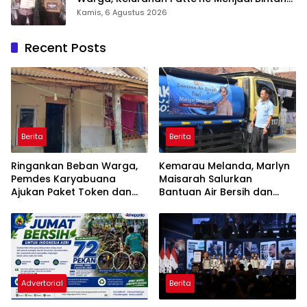
Takalar Award 2026
Kamis, 6 Agustus 2026
Recent Posts
Berita
Berita
Ringankan Beban Warga,
Kemarau Melanda, Marlyn
Pemdes Karyabuana
Maisarah Salurkan
Ajukan Paket Token dan
Bantuan Air Bersih dan
Penurunan Daya Listrik ke
Toren untuk Warga
PLN
Babakan Madang
Advertorial
Berita