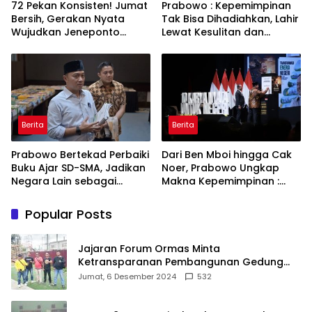
72 Pekan Konsisten! Jumat
Prabowo : Kepemimpinan
Bersih, Gerakan Nyata
Tak Bisa Dihadiahkan, Lahir
Wujudkan Jeneponto
Lewat Kesulitan dan
Bahagia dan Lingkungan
Keberanian
ASRI
Berita
Berita
Prabowo Bertekad Perbaiki
Dari Ben Mboi hingga Cak
Buku Ajar SD-SMA, Jadikan
Noer, Prabowo Ungkap
Negara Lain sebagai
Makna Kepemimpinan :
Referensi
Bekerja, Cintai Rakyat &
Gunakan Akal Sehat
Popular Posts
Jajaran Forum Ormas Minta
Ketransparanan Pembangunan Gedung
Damkar Di Kecamatan Cisoka
Jumat, 6 Desember 2024
532