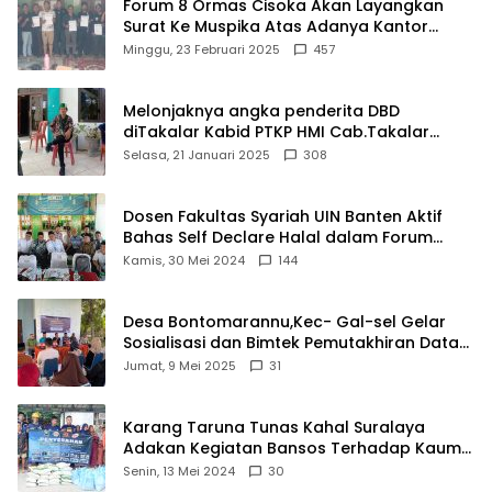
Forum 8 Ormas Cisoka Akan Layangkan
Surat Ke Muspika Atas Adanya Kantor
Matel di Cisoka
Minggu, 23 Februari 2025
457
Melonjaknya angka penderita DBD
diTakalar Kabid PTKP HMI Cab.Takalar
angkat bicara
Selasa, 21 Januari 2025
308
Dosen Fakultas Syariah UIN Banten Aktif
Bahas Self Declare Halal dalam Forum
Ijtima Ulama MUI
Kamis, 30 Mei 2024
144
Desa Bontomarannu,Kec- Gal-sel Gelar
Sosialisasi dan Bimtek Pemutakhiran Data
ID
Jumat, 9 Mei 2025
31
Karang Taruna Tunas Kahal Suralaya
Adakan Kegiatan Bansos Terhadap Kaum
Dhuafa dan Anak Yatim-Piatu
Senin, 13 Mei 2024
30