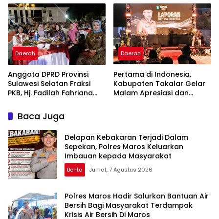
Pelayanan Kesehatan
2026
Berkualitas
Daerah
Daerah
Anggota DPRD Provinsi
Pertama di Indonesia,
Sulawesi Selatan Fraksi
Kabupaten Takalar Gelar
PKB, Hj. Fadilah Fahriana
Malam Apresiasi dan
Hadiri Dan Beri Apresiasi :
Inovasi Award 2026:
Takalar Menyalakan
Panggung Penghargaan
Baca Juga
Lentera Pengabdian
bagi Pelayan Publik
Melalui Malam Apresiasi
Berprestasi
Delapan Kebakaran Terjadi Dalam
dan Inovasi Award 2026
Sepekan, Polres Maros Keluarkan
Imbauan kepada Masyarakat
Berita
Jumat, 7 Agustus 2026
Polres Maros Hadir Salurkan Bantuan Air
Bersih Bagi Masyarakat Terdampak
Krisis Air Bersih Di Maros