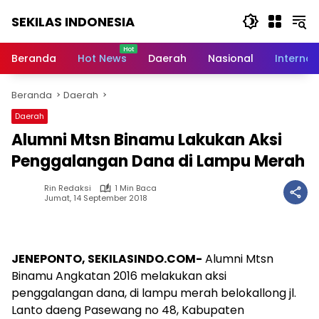
Langsung
SEKILAS INDONESIA
ke
konten
Berita
Terkini,
Beranda
Hot News
Daerah
Nasional
Internas
Breaking
News,
Beranda
Daerah
Latest
World,
Daerah
Headlines,
Alumni Mtsn Binamu Lakukan Aksi
News
Today
Penggalangan Dana di Lampu Merah
Rin Redaksi
1 Min Baca
Jumat, 14 September 2018
JENEPONTO, SEKILASINDO.COM-
Alumni Mtsn
Binamu Angkatan 2016 melakukan aksi
penggalangan dana, di lampu merah belokallong jl.
Lanto daeng Pasewang no 48, Kabupaten