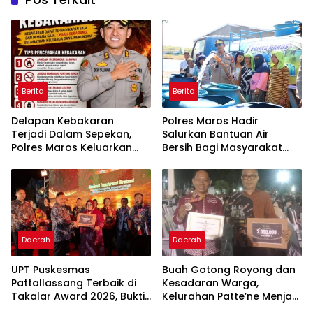
Berita
Berita
Delapan Kebakaran
Polres Maros Hadir
Terjadi Dalam Sepekan,
Salurkan Bantuan Air
Polres Maros Keluarkan
Bersih Bagi Masyarakat
Imbauan kepada
Terdampak Krisis Air Bersih
Masyarakat
Di Maros
Daerah
Daerah
UPT Puskesmas
Buah Gotong Royong dan
Pattallassang Terbaik di
Kesadaran Warga,
Takalar Award 2026, Bukti
Kelurahan Patte’ne Menjadi
Komitmen Hadirkan
Bintang Takalar Award