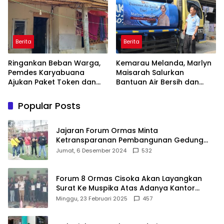
Damanik
Bahwa Sejarah Adalah
Warisan yang Tak Ternilai”.
Berita
Berita
Ringankan Beban Warga,
Kemarau Melanda, Marlyn
Pemdes Karyabuana
Maisarah Salurkan
Ajukan Paket Token dan
Bantuan Air Bersih dan
Penurunan Daya Listrik ke
Toren untuk Warga
PLN
Babakan Madang
Popular Posts
Jajaran Forum Ormas Minta
Ketransparanan Pembangunan Gedung
Damkar Di Kecamatan Cisoka
Jumat, 6 Desember 2024
532
Forum 8 Ormas Cisoka Akan Layangkan
Surat Ke Muspika Atas Adanya Kantor
Matel di Cisoka
Minggu, 23 Februari 2025
457