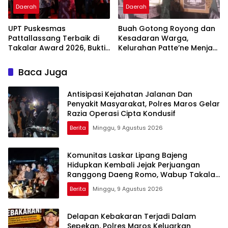
Daerah
Daerah
UPT Puskesmas
Buah Gotong Royong dan
Pattallassang Terbaik di
Kesadaran Warga,
Takalar Award 2026, Bukti
Kelurahan Patte’ne Menjadi
Komitmen Hadirkan
Bintang Takalar Award
Pelayanan Kesehatan
2026
Baca Juga
Berkualitas
Antisipasi Kejahatan Jalanan Dan
Penyakit Masyarakat, Polres Maros Gelar
Razia Operasi Cipta Kondusif
Berita
Minggu, 9 Agustus 2026
Komunitas Laskar Lipang Bajeng
Hidupkan Kembali Jejak Perjuangan
Ranggong Daeng Romo, Wabup Takalar:
Apresiasi Bahwa Sejarah Adalah
Berita
Minggu, 9 Agustus 2026
Warisan yang Tak Ternilai”.
Delapan Kebakaran Terjadi Dalam
Sepekan, Polres Maros Keluarkan