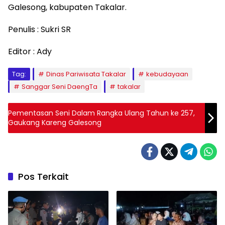
Galesong, kabupaten Takalar.
Penulis : Sukri SR
Editor : Ady
Tag:
Dinas Pariwisata Takalar
kebudayaan
Sanggar Seni DaengTa
takalar
Pementasan Seni Dalam Rangka Ulang Tahun ke 257,
Gaukang Kareng Galesong
Pos Terkait