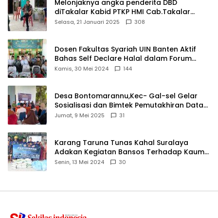
Melonjaknya angka penderita DBD
diTakalar Kabid PTKP HMI Cab.Takalar
angkat bicara
Selasa, 21 Januari 2025
308
Dosen Fakultas Syariah UIN Banten Aktif
Bahas Self Declare Halal dalam Forum
Ijtima Ulama MUI
Kamis, 30 Mei 2024
144
Desa Bontomarannu,Kec- Gal-sel Gelar
Sosialisasi dan Bimtek Pemutakhiran Data
ID
Jumat, 9 Mei 2025
31
Karang Taruna Tunas Kahal Suralaya
Adakan Kegiatan Bansos Terhadap Kaum
Dhuafa dan Anak Yatim-Piatu
Senin, 13 Mei 2024
30