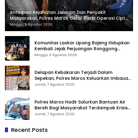
Antisipasi Kejahatan Jalanan Dan Penyakit
Masyarakat, Polres Maros Gelar Razia Operasi Cipta
Kondusif
Minggu, 9 Agustus 2026
Komunitas Laskar Lipang Bajeng Hidupkan
Kembali Jejak Perjuangan Ranggong
Daeng Romo, Wabup Takalar: Apresiasi
Minggu, 9 Agustus 2026
Bahwa Sejarah Adalah Warisan yang Tak
Ternilai”.
Delapan Kebakaran Terjadi Dalam
Sepekan, Polres Maros Keluarkan Imbauan
kepada Masyarakat
Jumat, 7 Agustus 2026
Polres Maros Hadir Salurkan Bantuan Air
Bersih Bagi Masyarakat Terdampak Krisis
Air Bersih Di Maros
Jumat, 7 Agustus 2026
Recent Posts