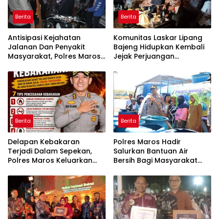
Berita
Berita
Antisipasi Kejahatan
Komunitas Laskar Lipang
Jalanan Dan Penyakit
Bajeng Hidupkan Kembali
Masyarakat, Polres Maros
Jejak Perjuangan
Gelar Razia Operasi Cipta
Ranggong Daeng Romo,
Kondusif
Wabup Takalar: Apresiasi
Bahwa Sejarah Adalah
Warisan yang Tak Ternilai”.
Berita
Berita
Delapan Kebakaran
Polres Maros Hadir
Terjadi Dalam Sepekan,
Salurkan Bantuan Air
Polres Maros Keluarkan
Bersih Bagi Masyarakat
Imbauan kepada
Terdampak Krisis Air Bersih
Masyarakat
Di Maros