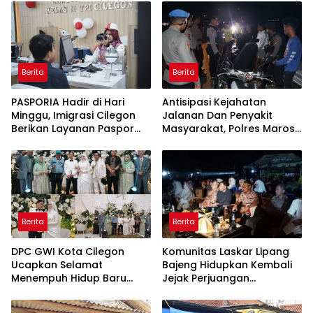
Berita
Berita
PASPORIA Hadir di Hari
Antisipasi Kejahatan
Minggu, Imigrasi Cilegon
Jalanan Dan Penyakit
Berikan Layanan Paspor
Masyarakat, Polres Maros
Sekaligus Cek Kesehatan
Gelar Razia Operasi Cipta
Gratis
Kondusif
Berita
Berita
DPC GWI Kota Cilegon
Komunitas Laskar Lipang
Ucapkan Selamat
Bajeng Hidupkan Kembali
Menempuh Hidup Baru
Jejak Perjuangan
untuk Hana Novia dan
Ranggong Daeng Romo,
Tuanku Ihza Kemalsya
Wabup Takalar: Apresiasi