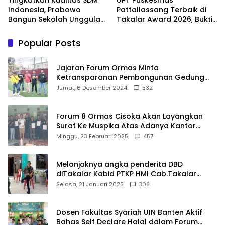
Indonesia, Prabowo
Pattallassang Terbaik di
Bangun Sekolah Unggulan
Takalar Award 2026, Bukti
hingga Undang Universitas
Komitmen Hadirkan
Terbaik Dunia
Pelayanan Kesehatan
Popular Posts
Berkualitas
Jajaran Forum Ormas Minta
Ketransparanan Pembangunan Gedung
Damkar Di Kecamatan Cisoka
Jumat, 6 Desember 2024
532
Forum 8 Ormas Cisoka Akan Layangkan
Surat Ke Muspika Atas Adanya Kantor
Matel di Cisoka
Minggu, 23 Februari 2025
457
Melonjaknya angka penderita DBD
diTakalar Kabid PTKP HMI Cab.Takalar
angkat bicara
Selasa, 21 Januari 2025
308
Dosen Fakultas Syariah UIN Banten Aktif
Bahas Self Declare Halal dalam Forum