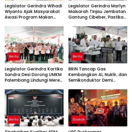
Legislator Gerindra Wihadi
Legislator Gerindra Marlyn
Wiyanto Ajak Masyarakat
Maisarah Tinjau Jembatan
Awasi Program Makan
Gantung Cibeber, Pastikan
Bergizi Gratis agar Tepat
Aspirasi Warga Terlaksana
Sasaran
Berita
Berita
Legislator Gerindra Kartika
BRIN Tancap Gas
Sandra Desi Dorong UMKM
Kembangkan AI, Nuklir, dan
Palembang Lindungi Merek
Semikonduktor Demi
Usaha
Dongkrak Ekonomi
Indonesia
Berita
Daerah
Tingkatkan Kualitas SDM
UPT Puskesmas