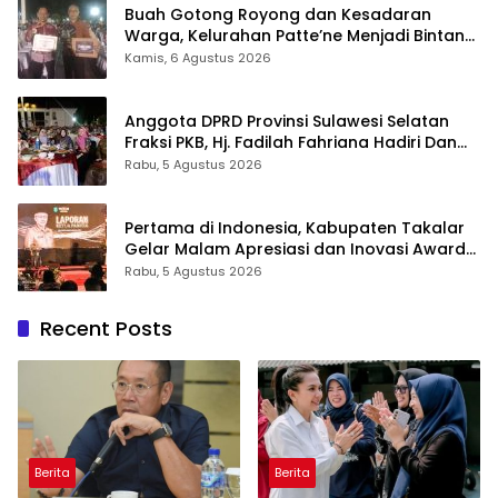
Buah Gotong Royong dan Kesadaran
Warga, Kelurahan Patte’ne Menjadi Bintang
Takalar Award 2026
Kamis, 6 Agustus 2026
Anggota DPRD Provinsi Sulawesi Selatan
Fraksi PKB, Hj. Fadilah Fahriana Hadiri Dan
Beri Apresiasi : Takalar Menyalakan Lentera
Rabu, 5 Agustus 2026
Pengabdian Melalui Malam Apresiasi dan
Inovasi Award 2026
Pertama di Indonesia, Kabupaten Takalar
Gelar Malam Apresiasi dan Inovasi Award
2026: Panggung Penghargaan bagi
Rabu, 5 Agustus 2026
Pelayan Publik Berprestasi
Recent Posts
Berita
Berita