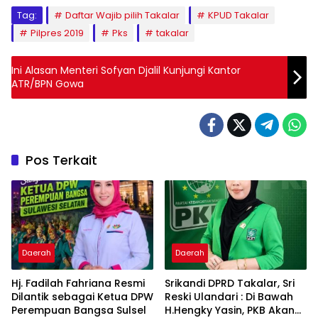
Tag:
Daftar Wajib pilih Takalar
KPUD Takalar
Pilpres 2019
Pks
takalar
Ini Alasan Menteri Sofyan Djalil Kunjungi Kantor
ATR/BPN Gowa
Pos Terkait
Daerah
Daerah
Hj. Fadilah Fahriana Resmi
Srikandi DPRD Takalar, Sri
Dilantik sebagai Ketua DPW
Reski Ulandari : Di Bawah
Perempuan Bangsa Sulsel
H.Hengky Yasin, PKB Akan