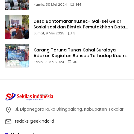
Ijtima Ulama MUI
Kamis, 30 Mei 2024
144
Desa Bontomarannu,Kec- Gal-sel Gelar
Sosialisasi dan Bimtek Pemutakhiran Data
ID
Jumat, 9 Mei 2025
31
Karang Taruna Tunas Kahal Suralaya
Adakan Kegiatan Bansos Terhadap Kaum
Dhuafa dan Anak Yatim-Piatu
Senin, 13 Mei 2024
30
Jl. Diponegoro Ruko Biringbalang, Kabupaten Takalar
redaksi@sekindo.id