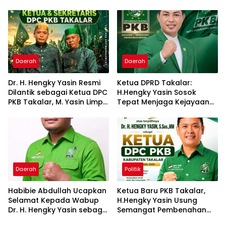
Tetap Solid Dan Semakin
Dekat dengan Rakyat
Daerah
Daerah
Dr. H. Hengky Yasin Resmi
Ketua DPRD Takalar:
Dilantik sebagai Ketua DPC
H.Hengky Yasin Sosok
PKB Takalar, M. Yasin Limpo
Tepat Menjaga Kejayaan
Jabat Sekretaris
PKB di Butta
Panrannuangku
Daerah
Politik
Habibie Abdullah Ucapkan
Ketua Baru PKB Takalar,
Selamat Kepada Wabup
H.Hengky Yasin Usung
Dr. H. Hengky Yasin sebagai
Semangat Pembenahan
Ketua DPC PKB Kab-
dan Penguatan Struktur