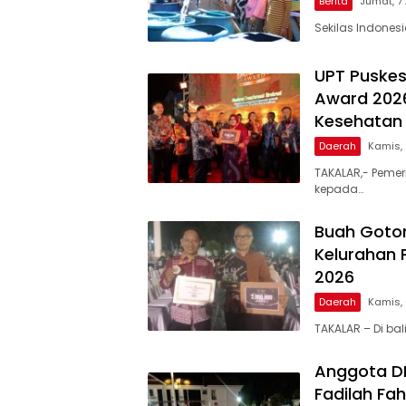
Berita
Jumat, 7
Sekilas Indones
UPT Puskes
Award 2026
Kesehatan 
Daerah
Kamis,
TAKALAR,- Pemer
kepada…
Buah Goto
Kelurahan 
2026
Daerah
Kamis,
TAKALAR – Di ba
Anggota DPR
Fadilah Fah