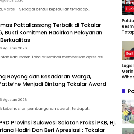
 Agustus 2026
HuK
ia, Maros – Sebagai bentuk kepedulian terhadap…
Polda
mas Pattallassang Terbaik di Takalar
Resm
, Bukti Komitmen Hadirkan Pelayanan
Teta
Ters
Berkualitas
Dala
 6 Agustus 2026
Perka
Beri
Ton P
intah Kabupaten Takalar kembali memberikan apresiasi
Timah
Legis
Di Be
Gerin
ng Royong dan Kesadaran Warga,
Wihad
Wiyan
Patte’ne Menjadi Bintang Takalar Award
Masy
Po
Awas
Prog
 6 Agustus 2026
Maka
lik keberhasilan pembangunan daerah, terdapat…
Bergi
agar
D Provinsi Sulawesi Selatan Fraksi PKB, Hj.
Sasa
riana Hadiri Dan Beri Apresiasi : Takalar