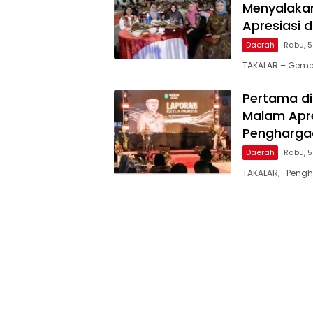
Menyalakan
Apresiasi 
Daerah
Rabu, 
TAKALAR – Geme
Pertama di
Malam Apre
Penghargaa
Daerah
Rabu, 
TAKALAR,- Pengh