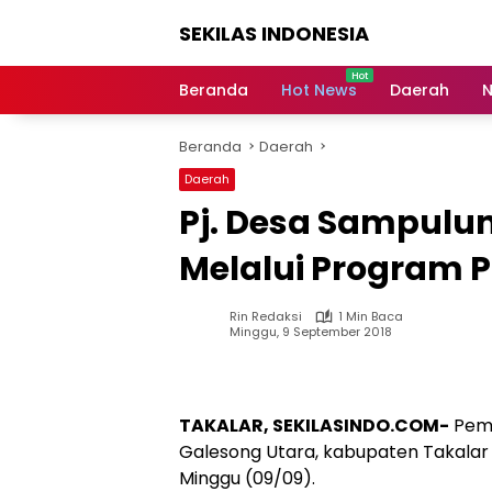
Langsung
SEKILAS INDONESIA
ke
konten
Berita
Terkini,
Beranda
Hot News
Daerah
N
Breaking
News,
Beranda
Daerah
Latest
World,
Daerah
Headlines,
Pj. Desa Sampul
News
Today
Melalui Program 
Rin Redaksi
1 Min Baca
Minggu, 9 September 2018
TAKALAR, SEKILASINDO.COM-
Peme
Galesong Utara, kabupaten Takala
Minggu (09/09).