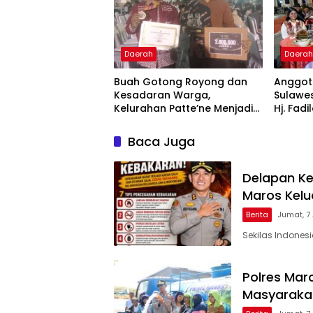
Daerah
Daera
Buah Gotong Royong dan
Anggota
Kesadaran Warga,
Sulawes
Kelurahan Patte’ne Menjadi
Hj. Fadi
Bintang Takalar Award 2026
Dan Ber
Menyal
Baca Juga
Pengab
Apresia
2026
Delapan Ke
Maros Kel
Berita
Jumat, 7
Sekilas Indones
Polres Maro
Masyarakat