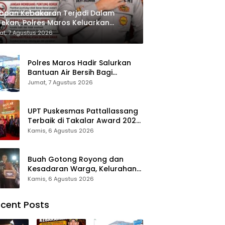
apan Kebakaran Terjadi Dalam
ekan, Polres Maros Keluarkan
bauan kepada Masyarakat
t, 7 Agustus 2026
Polres Maros Hadir Salurkan
Bantuan Air Bersih Bagi
Masyarakat Terdampak Krisis
Jumat, 7 Agustus 2026
Air Bersih Di Maros
UPT Puskesmas Pattallassang
Terbaik di Takalar Award 2026,
Bukti Komitmen Hadirkan
Kamis, 6 Agustus 2026
Pelayanan Kesehatan
Berkualitas
Buah Gotong Royong dan
Kesadaran Warga, Kelurahan
Patte’ne Menjadi Bintang
Kamis, 6 Agustus 2026
Takalar Award 2026
cent Posts