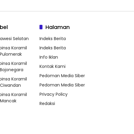
bel
Halaman
lawesi Selatan
Indeks Berita
binsa Koramil
Indeks Berita
Pulomerak
Info Iklan
binsa Koramil
Kontak Kami
Bojonegara
Pedoman Media Siber
binsa Koramil
Pedoman Media Siber
/Ciwandan
Privacy Policy
binsa Koramil
/Mancak
Redaksi