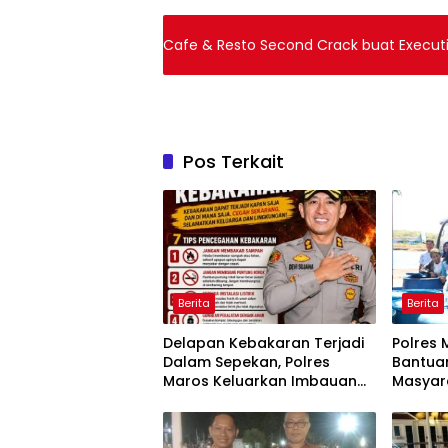
Cafe & Resto Second Crack buat Executi
Pos Terkait
Berita
Berita
Delapan Kebakaran Terjadi
Polres 
Dalam Sepekan, Polres
Bantuan
Maros Keluarkan Imbauan
Masyar
kepada Masyarakat
Krisis A