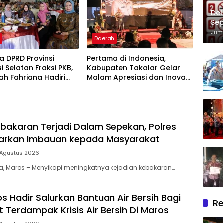
Del
Sep
Im
Juma
h
Daerah
 DPRD Provinsi
Pertama di Indonesia,
i Selatan Fraksi PKB,
Kabupaten Takalar Gelar
lah Fahriana Hadiri
Malam Apresiasi dan Inovasi
i Apresiasi : Takalar
Award 2026: Panggung
akan Lentera
Penghargaan bagi Pelayan
dian Melalui Malam
Publik Berprestasi
si dan Inovasi Award
bakaran Terjadi Dalam Sepekan, Polres
uarkan Imbauan kepada Masyarakat
 Agustus 2026
ia, Maros – Menyikapi meningkatnya kejadian kebakaran…
s Hadir Salurkan Bantuan Air Bersih Bagi
Re
 Terdampak Krisis Air Bersih Di Maros