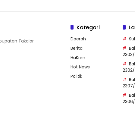
Kategori
La
Daerah
Su
abupaten Takalar
Berita
Ba
2303/
HuKrim
Ba
Hot News
2302/
Politik
Ba
2307
Ba
2306