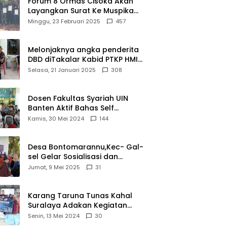
Forum 8 Ormas Cisoka Akan
Layangkan Surat Ke Muspika
Atas Adanya Kantor Matel di
Minggu, 23 Februari 2025
457
Cisoka
Melonjaknya angka penderita
DBD diTakalar Kabid PTKP HMI
Cab.Takalar angkat bicara
Selasa, 21 Januari 2025
308
Dosen Fakultas Syariah UIN
Banten Aktif Bahas Self
Declare Halal dalam Forum
Kamis, 30 Mei 2024
144
Ijtima Ulama MUI
Desa Bontomarannu,Kec- Gal-
sel Gelar Sosialisasi dan
Bimtek Pemutakhiran Data ID
Jumat, 9 Mei 2025
31
Karang Taruna Tunas Kahal
Suralaya Adakan Kegiatan
Bansos Terhadap Kaum
Senin, 13 Mei 2024
30
Dhuafa dan Anak Yatim-Piatu