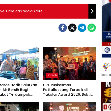
ve Time dan Social Care
Daera
Daerah
Maros Hadir Salurkan
UPT Puskesmas
 Air Bersih Bagi
Pattallassang Terbaik di
akat Terdampak
Takalar Award 2026, Bukti
ir Bersih Di Maros
Komitmen Hadirkan
Pelayanan Kesehatan
Berkualitas