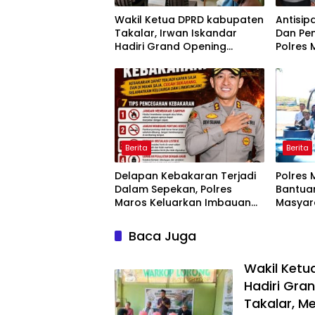
Wakil Ketua DPRD kabupaten
Antisip
Takalar, Irwan Iskandar
Dan Pen
Hadiri Grand Opening
Polres 
Rumah sehat Pertama di
Operasi
Takalar, Melayani Terapis
Gratis untuk Pasien Dhuafa
dan umum.
Berita
Berita
Delapan Kebakaran Terjadi
Polres 
Dalam Sepekan, Polres
Bantuan
Maros Keluarkan Imbauan
Masyar
kepada Masyarakat
Krisis A
Baca Juga
Wakil Ketu
Hadiri Gra
Takalar, M