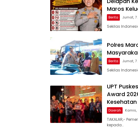
Delapan Ke
Maros Kel
Berita
Jumat, 7
Sekilas Indones
Polres Maro
Masyarakat
Berita
Jumat, 7
Sekilas Indones
UPT Puskes
Award 2026
Kesehatan 
Daerah
Kamis,
TAKALAR,- Pemer
kepada…