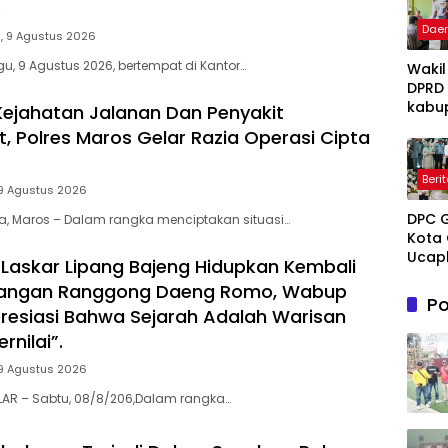
.
Dae
, 9 Agustus 2026
u, 9 Agustus 2026, bertempat di Kantor…
Wakil
DPRD
kabu
 Kejahatan Jalanan Dan Penyakit
Takal
, Polres Maros Gelar Razia Operasi Cipta
Irwan
Iskan
Beri
Hadir
9 Agustus 2026
Open
DPC 
Ruma
ia, Maros – Dalam rangka menciptakan situasi…
Kota 
Perta
Ucap
Takal
Laskar Lipang Bajeng Hidupkan Kembali
Sela
Melay
juangan Ranggong Daeng Romo, Wabup
Mene
Terap
Po
Hidup
presiasi Bahwa Sejarah Adalah Warisan
Grati
untu
Pasie
rnilai”.
Novi
Dhua
Tuank
9 Agustus 2026
umum
Kema
LAR – Sabtu, 08/8/206,Dalam rangka…
Dama