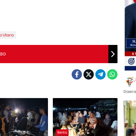
a Utara
PBG
Daera
Berita