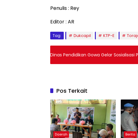
Penulis : Rey
Editor : AR
Tag:
Dukcapil
KTP-E
Toraj
Dinas Pendidikan Gowa Gelar Sosialisasi 
Pos Terkait
Daerah
Berita