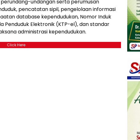
n perundang-undangan serta perumusan
duduk, pencatatan sipil, pengelolaan informasi
faatan database kependudukan, Nomor Induk
 Penduduk Elektronik (KTP-el), dan standar
laksana administrasi kependudukan.
Click Here