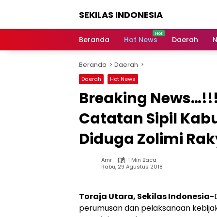
Langsung
SEKILAS INDONESIA
ke
konten
Berita
Terkini,
Beranda
Hot News
Daerah
N
Breaking
News,
Beranda
Daerah
Latest
World,
Daerah
Hot News
Headlines,
Breaking News…!
News
Today
Catatan Sipil Kab
Diduga Zolimi Rak
Amr
1 Min Baca
Rabu, 29 Agustus 2018
Toraja Utara, Sekilas Indonesia-
perumusan dan pelaksanaan kebijak