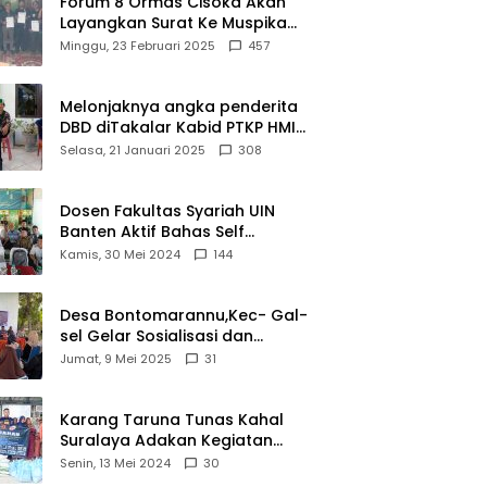
Forum 8 Ormas Cisoka Akan
Bahwa
Layangkan Surat Ke Muspika
Sejarah
Atas Adanya Kantor Matel di
Minggu, 23 Februari 2025
457
Adalah
Cisoka
Warisan
yang Tak
Melonjaknya angka penderita
Ternilai”.
DBD diTakalar Kabid PTKP HMI
Cab.Takalar angkat bicara
Selasa, 21 Januari 2025
308
Dosen Fakultas Syariah UIN
Banten Aktif Bahas Self
Declare Halal dalam Forum
Kamis, 30 Mei 2024
144
Ijtima Ulama MUI
Desa Bontomarannu,Kec- Gal-
sel Gelar Sosialisasi dan
Bimtek Pemutakhiran Data ID
Jumat, 9 Mei 2025
31
Karang Taruna Tunas Kahal
Suralaya Adakan Kegiatan
Bansos Terhadap Kaum
Senin, 13 Mei 2024
30
Dhuafa dan Anak Yatim-Piatu