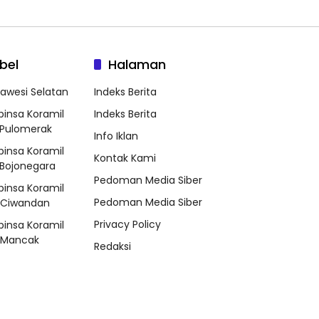
bel
Halaman
lawesi Selatan
Indeks Berita
binsa Koramil
Indeks Berita
Pulomerak
Info Iklan
binsa Koramil
Kontak Kami
Bojonegara
Pedoman Media Siber
binsa Koramil
Pedoman Media Siber
/Ciwandan
Privacy Policy
binsa Koramil
/Mancak
Redaksi