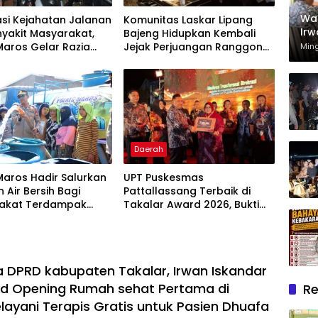
Wak
asi Kejahatan Jalanan
Komunitas Laskar Lipang
Irw
yakit Masyarakat,
Bajeng Hidupkan Kembali
Rum
Maros Gelar Razia
Jejak Perjuangan Ranggong
Min
Mel
 Cipta Kondusif
Daeng Romo, Wabup
Dh
Takalar: Apresiasi Bahwa
Sejarah Adalah Warisan
yang Tak Ternilai”.
Daerah
Maros Hadir Salurkan
UPT Puskesmas
 Air Bersih Bagi
Pattallassang Terbaik di
akat Terdampak
Takalar Award 2026, Bukti
ir Bersih Di Maros
Komitmen Hadirkan
Pelayanan Kesehatan
Berkualitas
a DPRD kabupaten Takalar, Irwan Iskandar
nd Opening Rumah sehat Pertama di
Re
elayani Terapis Gratis untuk Pasien Dhuafa