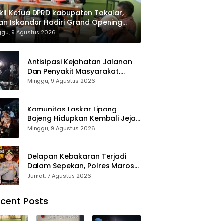
il Ketua DPRD kabupaten Takalar,
an Iskandar Hadiri Grand Opening
ah sehat Pertama di Takalar,
ggu, 9 Agustus 2026
ayani Terapis Gratis untuk Pasien
uafa dan umum.
Antisipasi Kejahatan Jalanan
Dan Penyakit Masyarakat,
Polres Maros Gelar Razia
Minggu, 9 Agustus 2026
Operasi Cipta Kondusif
Komunitas Laskar Lipang
Bajeng Hidupkan Kembali Jejak
Perjuangan Ranggong Daeng
Minggu, 9 Agustus 2026
Romo, Wabup Takalar:
Apresiasi Bahwa Sejarah
Adalah Warisan yang Tak
Delapan Kebakaran Terjadi
Ternilai”.
Dalam Sepekan, Polres Maros
Keluarkan Imbauan kepada
Jumat, 7 Agustus 2026
Masyarakat
cent Posts