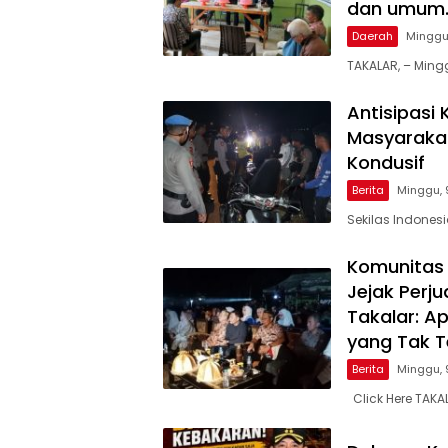
dan umum
Daerah
Minggu
TAKALAR, – Mingg
Antisipasi
Masyarakat
Kondusif
Berita
Minggu, 
Sekilas Indones
Komunitas 
Jejak Per
Takalar: A
yang Tak Te
Berita
Minggu, 
Click Here TAKA