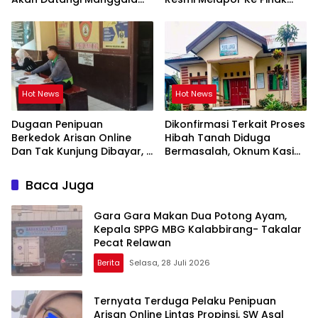
Agni Dops Gowa Minta
Berwajib
Kepala Balai Kehutanan
Bulurokeng Turun Tangan
Hot News
Hot News
Dugaan Penipuan
Dikonfirmasi Terkait Proses
Berkedok Arisan Online
Hibah Tanah Diduga
Dan Tak Kunjung Dibayar,
Bermasalah, Oknum Kasi
Korban Siap Tempuh Jalur
Pemdes Surulangi: ” Media
Hukum
Resmi Saja Saya tidak
Baca Juga
Takut apalagi Media Abal
Abal Seperti Kalian”
Gara Gara Makan Dua Potong Ayam,
Kepala SPPG MBG Kalabbirang- Takalar
Pecat Relawan
Berita
Selasa, 28 Juli 2026
Ternyata Terduga Pelaku Penipuan
Arisan Online Lintas Propinsi, SW Asal