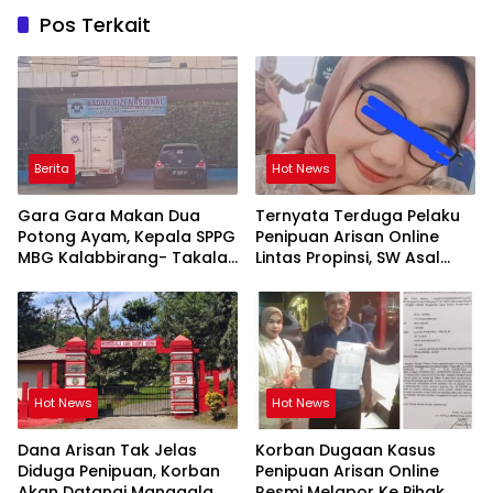
Pos Terkait
Berita
Hot News
Gara Gara Makan Dua
Ternyata Terduga Pelaku
Potong Ayam, Kepala SPPG
Penipuan Arisan Online
MBG Kalabbirang- Takalar
Lintas Propinsi, SW Asal
Pecat Relawan
Orang Takalar
Hot News
Hot News
Dana Arisan Tak Jelas
Korban Dugaan Kasus
Diduga Penipuan, Korban
Penipuan Arisan Online
Akan Datangi Manggala
Resmi Melapor Ke Pihak