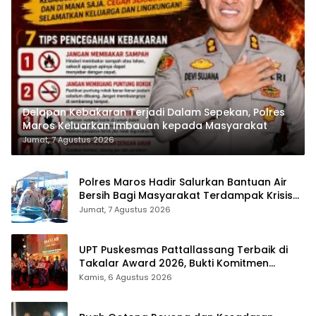
Delapan Kebakaran Terjadi Dalam Sepekan, Polres
Maros Keluarkan Imbauan kepada Masyarakat
Jumat, 7 Agustus 2026
Polres Maros Hadir Salurkan Bantuan Air
Bersih Bagi Masyarakat Terdampak Krisis
Air Bersih Di Maros
Jumat, 7 Agustus 2026
UPT Puskesmas Pattallassang Terbaik di
Takalar Award 2026, Bukti Komitmen
Hadirkan Pelayanan Kesehatan Berkualitas
Kamis, 6 Agustus 2026