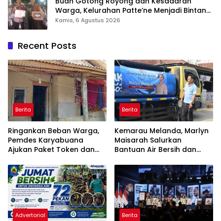
Buah Gotong Royong dan Kesadaran
Warga, Kelurahan Patte’ne Menjadi Bintang
Takalar Award 2026
Kamis, 6 Agustus 2026
Recent Posts
Berita
Berita
Ringankan Beban Warga,
Kemarau Melanda, Marlyn
Pemdes Karyabuana
Maisarah Salurkan
Ajukan Paket Token dan
Bantuan Air Bersih dan
Penurunan Daya Listrik ke
Toren untuk Warga
PLN
Babakan Madang
Advertorial
Berita