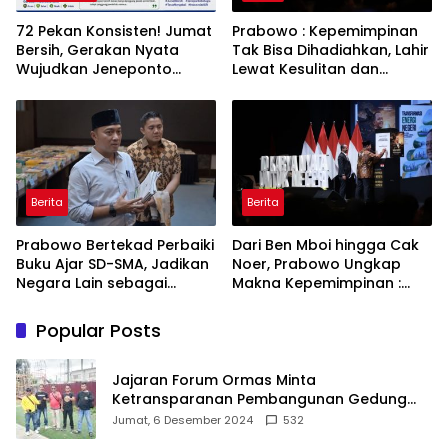
72 Pekan Konsisten! Jumat
Prabowo : Kepemimpinan
Bersih, Gerakan Nyata
Tak Bisa Dihadiahkan, Lahir
Wujudkan Jeneponto
Lewat Kesulitan dan
Bahagia dan Lingkungan
Keberanian
ASRI
Berita
Berita
Prabowo Bertekad Perbaiki
Dari Ben Mboi hingga Cak
Buku Ajar SD-SMA, Jadikan
Noer, Prabowo Ungkap
Negara Lain sebagai
Makna Kepemimpinan :
Referensi
Bekerja, Cintai Rakyat &
Gunakan Akal Sehat
Popular Posts
Jajaran Forum Ormas Minta
Ketransparanan Pembangunan Gedung
Damkar Di Kecamatan Cisoka
Jumat, 6 Desember 2024
532