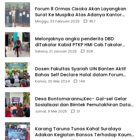
Forum 8 Ormas Cisoka Akan Layangkan
Surat Ke Muspika Atas Adanya Kantor
Matel di Cisoka
Minggu, 23 Februari 2025
457
Melonjaknya angka penderita DBD
diTakalar Kabid PTKP HMI Cab.Takalar
angkat bicara
Selasa, 21 Januari 2025
308
Dosen Fakultas Syariah UIN Banten Aktif
Bahas Self Declare Halal dalam Forum
Ijtima Ulama MUI
Kamis, 30 Mei 2024
144
Desa Bontomarannu,Kec- Gal-sel Gelar
Sosialisasi dan Bimtek Pemutakhiran Data
ID
Jumat, 9 Mei 2025
31
Karang Taruna Tunas Kahal Suralaya
Adakan Kegiatan Bansos Terhadap Kaum