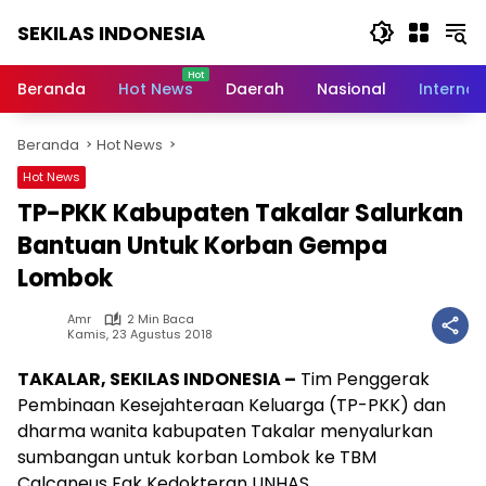
Langsung
SEKILAS INDONESIA
ke
konten
Berita
Terkini,
Beranda
Hot News
Daerah
Nasional
Internas
Breaking
News,
Beranda
Hot News
Latest
World,
Hot News
Headlines,
TP-PKK Kabupaten Takalar Salurkan
News
Today
Bantuan Untuk Korban Gempa
Lombok
Amr
2 Min Baca
Kamis, 23 Agustus 2018
TAKALAR, SEKILAS INDONESIA –
Tim Penggerak
Pembinaan Kesejahteraan Keluarga (TP-PKK) dan
dharma wanita kabupaten Takalar menyalurkan
sumbangan untuk korban Lombok ke TBM
Calcaneus Fak Kedokteran UNHAS.