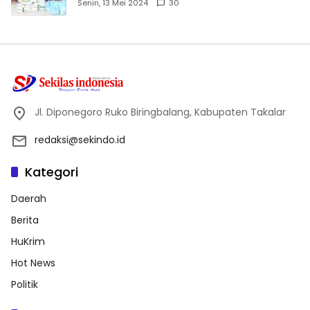
Dhuafa dan Anak Yatim-Piatu
Senin, 13 Mei 2024
30
Jl. Diponegoro Ruko Biringbalang, Kabupaten Takalar
redaksi@sekindo.id
Kategori
Daerah
Berita
HuKrim
Hot News
Politik