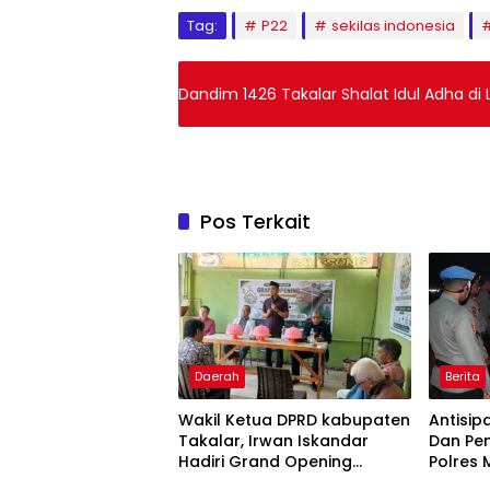
Tag:
P22
sekilas indonesia
Dandim 1426 Takalar Shalat Idul Adha di
Pos Terkait
Daerah
Berita
Wakil Ketua DPRD kabupaten
Antisip
Takalar, Irwan Iskandar
Dan Pen
Hadiri Grand Opening
Polres 
Rumah sehat Pertama di
Operasi