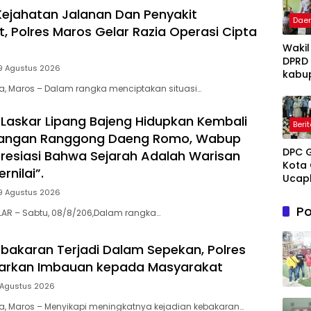
 Kejahatan Jalanan Dan Penyakit
Dae
, Polres Maros Gelar Razia Operasi Cipta
Wakil
DPRD
9 Agustus 2026
kabu
Takal
ia, Maros – Dalam rangka menciptakan situasi…
Irwan
Iskan
Laskar Lipang Bajeng Hidupkan Kembali
Beri
Hadir
juangan Ranggong Daeng Romo, Wabup
Open
DPC 
Ruma
presiasi Bahwa Sejarah Adalah Warisan
Kota 
Perta
rnilai”.
Ucap
Takal
Sela
Melay
9 Agustus 2026
Mene
Terap
Po
LAR – Sabtu, 08/8/206,Dalam rangka…
Hidup
Grati
untu
Pasie
Novi
Dhua
bakaran Terjadi Dalam Sepekan, Polres
Tuank
umum
uarkan Imbauan kepada Masyarakat
Kema
Dama
 Agustus 2026
ia, Maros – Menyikapi meningkatnya kejadian kebakaran…