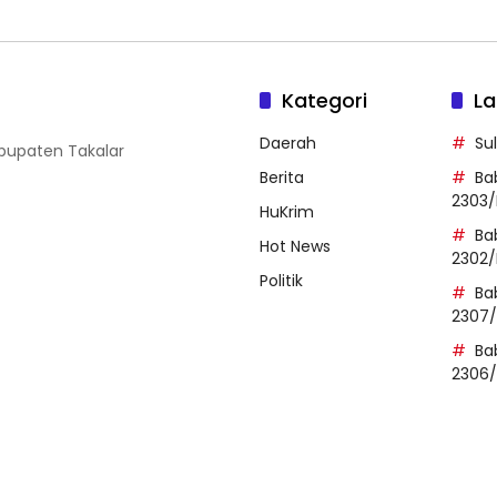
Kategori
La
Daerah
Su
abupaten Takalar
Berita
Ba
2303/
HuKrim
Ba
Hot News
2302/
Politik
Ba
2307
Ba
2306