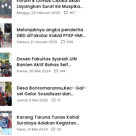
Forum 8 Ormas Cisoka Akan
Bahwa
Layangkan Surat Ke Muspika
Sejarah
Atas Adanya Kantor Matel di
Minggu, 23 Februari 2025
457
Adalah
Cisoka
Warisan
yang Tak
Melonjaknya angka penderita
Ternilai”.
DBD diTakalar Kabid PTKP HMI
Cab.Takalar angkat bicara
Selasa, 21 Januari 2025
308
Dosen Fakultas Syariah UIN
Banten Aktif Bahas Self
Declare Halal dalam Forum
Kamis, 30 Mei 2024
144
Ijtima Ulama MUI
Desa Bontomarannu,Kec- Gal-
sel Gelar Sosialisasi dan
Bimtek Pemutakhiran Data ID
Jumat, 9 Mei 2025
31
Karang Taruna Tunas Kahal
Suralaya Adakan Kegiatan
Bansos Terhadap Kaum
Senin, 13 Mei 2024
30
Dhuafa dan Anak Yatim-Piatu