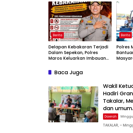
Takalar, Melayani Terapis
Gratis untuk Pasien Dhuafa
dan umum.
Berita
Berita
Delapan Kebakaran Terjadi
Polres 
Dalam Sepekan, Polres
Bantuan
Maros Keluarkan Imbauan
Masyar
kepada Masyarakat
Krisis A
Baca Juga
Wakil Ketu
Hadiri Gra
Takalar, M
dan umum
Daerah
Minggu
TAKALAR, – Mingg