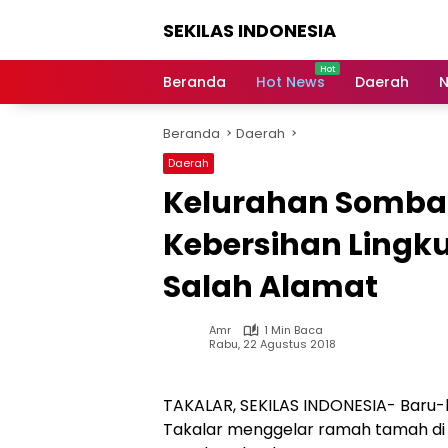
Langsung
SEKILAS INDONESIA
ke
konten
Berita
Terkini,
Beranda
Hot News
Daerah
N
Breaking
News,
Beranda
Daerah
Latest
World,
Daerah
Headlines,
Kelurahan Sombal
News
Today
Kebersihan Lingku
Salah Alamat
Amr
1 Min Baca
Rabu, 22 Agustus 2018
TAKALAR, SEKILAS INDONESIA- Baru-
Takalar menggelar ramah tamah di 