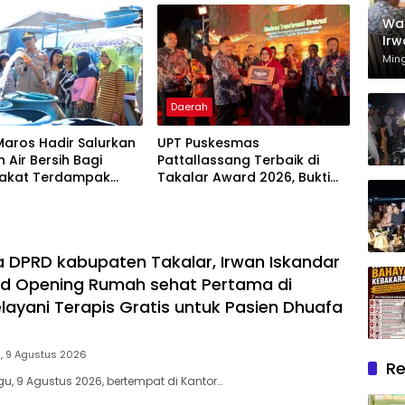
Takalar: Apresiasi Bahwa
Wak
Sejarah Adalah Warisan
Irw
yang Tak Ternilai”.
Rum
Min
Mel
Dh
Daerah
Maros Hadir Salurkan
UPT Puskesmas
 Air Bersih Bagi
Pattallassang Terbaik di
akat Terdampak
Takalar Award 2026, Bukti
ir Bersih Di Maros
Komitmen Hadirkan
Pelayanan Kesehatan
Berkualitas
a DPRD kabupaten Takalar, Irwan Iskandar
nd Opening Rumah sehat Pertama di
elayani Terapis Gratis untuk Pasien Dhuafa
.
, 9 Agustus 2026
Re
u, 9 Agustus 2026, bertempat di Kantor…