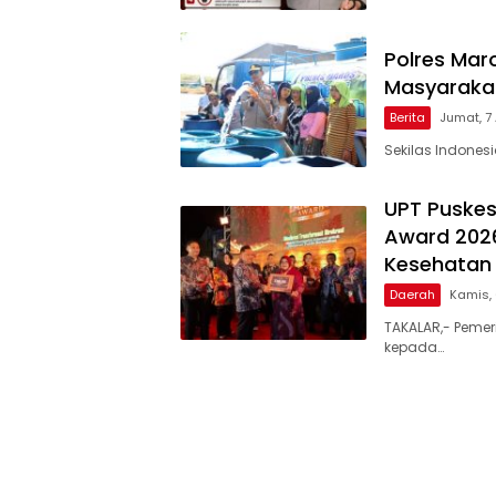
Polres Maro
Masyarakat
Berita
Jumat, 7
Sekilas Indones
UPT Puskes
Award 2026
Kesehatan 
Daerah
Kamis,
TAKALAR,- Pemer
kepada…