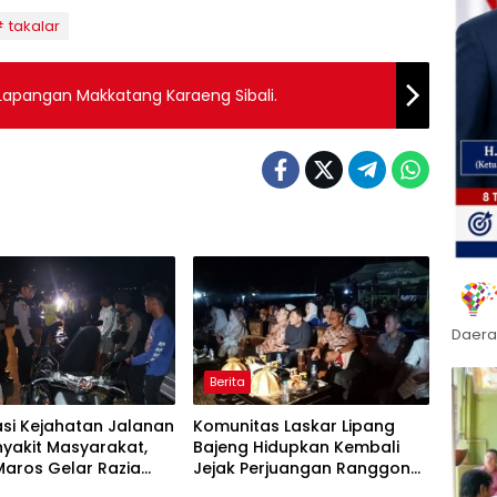
takalar
 Lapangan Makkatang Karaeng Sibali.
Daera
Berita
asi Kejahatan Jalanan
Komunitas Laskar Lipang
yakit Masyarakat,
Bajeng Hidupkan Kembali
Maros Gelar Razia
Jejak Perjuangan Ranggong
 Cipta Kondusif
Daeng Romo, Wabup