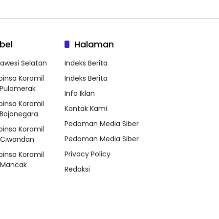
bel
Halaman
lawesi Selatan
Indeks Berita
binsa Koramil
Indeks Berita
Pulomerak
Info Iklan
binsa Koramil
Kontak Kami
Bojonegara
Pedoman Media Siber
binsa Koramil
Pedoman Media Siber
/Ciwandan
Privacy Policy
binsa Koramil
/Mancak
Redaksi