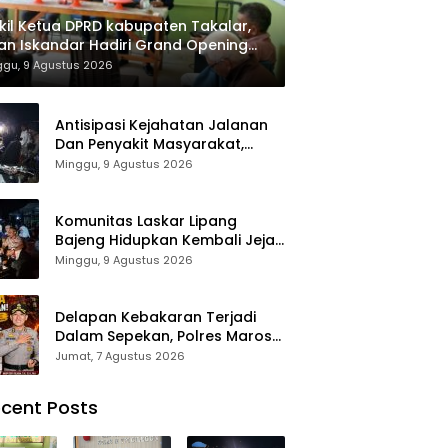
il Ketua DPRD kabupaten Takalar,
an Iskandar Hadiri Grand Opening
ah sehat Pertama di Takalar,
ggu, 9 Agustus 2026
ayani Terapis Gratis untuk Pasien
uafa dan umum.
Antisipasi Kejahatan Jalanan
Dan Penyakit Masyarakat,
Polres Maros Gelar Razia
Minggu, 9 Agustus 2026
Operasi Cipta Kondusif
Komunitas Laskar Lipang
Bajeng Hidupkan Kembali Jejak
Perjuangan Ranggong Daeng
Minggu, 9 Agustus 2026
Romo, Wabup Takalar:
Apresiasi Bahwa Sejarah
Adalah Warisan yang Tak
Delapan Kebakaran Terjadi
Ternilai”.
Dalam Sepekan, Polres Maros
Keluarkan Imbauan kepada
Jumat, 7 Agustus 2026
Masyarakat
cent Posts