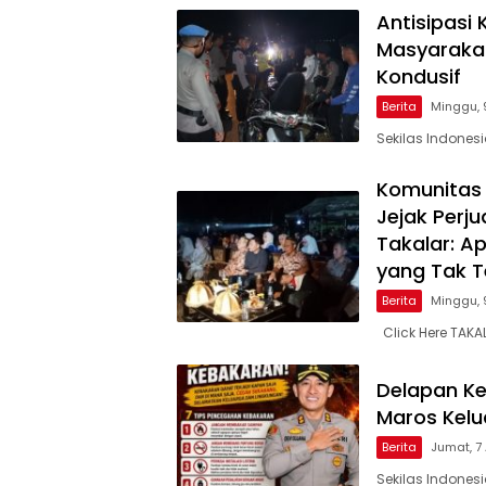
Antisipasi
Masyarakat
Kondusif
Berita
Minggu, 
Sekilas Indones
Komunitas 
Jejak Per
Takalar: A
yang Tak Te
Berita
Minggu, 
Click Here TAKA
Delapan Ke
Maros Kel
Berita
Jumat, 7
Sekilas Indones