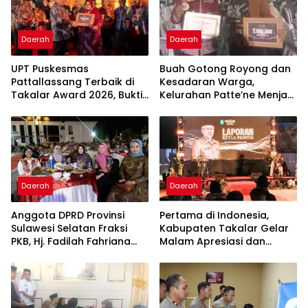
Daerah
Daerah
UPT Puskesmas
Buah Gotong Royong dan
Pattallassang Terbaik di
Kesadaran Warga,
Takalar Award 2026, Bukti
Kelurahan Patte’ne Menjadi
Komitmen Hadirkan
Bintang Takalar Award
Pelayanan Kesehatan
2026
Berkualitas
Daerah
Daerah
Anggota DPRD Provinsi
Pertama di Indonesia,
Sulawesi Selatan Fraksi
Kabupaten Takalar Gelar
PKB, Hj. Fadilah Fahriana
Malam Apresiasi dan
Hadiri Dan Beri Apresiasi :
Inovasi Award 2026:
Takalar Menyalakan
Panggung Penghargaan
Lentera Pengabdian
bagi Pelayan Publik
Melalui Malam Apresiasi
Berprestasi
dan Inovasi Award 2026