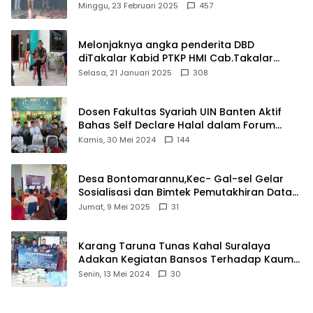
Matel di Cisoka
Minggu, 23 Februari 2025
457
Melonjaknya angka penderita DBD
diTakalar Kabid PTKP HMI Cab.Takalar
angkat bicara
Selasa, 21 Januari 2025
308
Dosen Fakultas Syariah UIN Banten Aktif
Bahas Self Declare Halal dalam Forum
Ijtima Ulama MUI
Kamis, 30 Mei 2024
144
Desa Bontomarannu,Kec- Gal-sel Gelar
Sosialisasi dan Bimtek Pemutakhiran Data
ID
Jumat, 9 Mei 2025
31
Karang Taruna Tunas Kahal Suralaya
Adakan Kegiatan Bansos Terhadap Kaum
Dhuafa dan Anak Yatim-Piatu
Senin, 13 Mei 2024
30