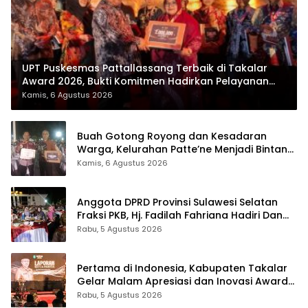
UPT Puskesmas Pattallassang Terbaik di Takalar
Award 2026, Bukti Komitmen Hadirkan Pelayanan
Kesehatan Berkualitas
Kamis, 6 Agustus 2026
Buah Gotong Royong dan Kesadaran
Warga, Kelurahan Patte’ne Menjadi Bintang
Takalar Award 2026
Kamis, 6 Agustus 2026
Anggota DPRD Provinsi Sulawesi Selatan
Fraksi PKB, Hj. Fadilah Fahriana Hadiri Dan
Beri Apresiasi : Takalar Menyalakan Lentera
Rabu, 5 Agustus 2026
Pengabdian Melalui Malam Apresiasi dan
Inovasi Award 2026
Pertama di Indonesia, Kabupaten Takalar
Gelar Malam Apresiasi dan Inovasi Award
2026: Panggung Penghargaan bagi
Rabu, 5 Agustus 2026
Pelayan Publik Berprestasi