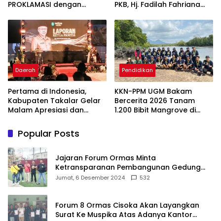
PROKLAMASI dengan
PKB, Hj. Fadilah Fahriana
Diskon Motor Hingga
Hadiri Dan Beri Apresiasi :
Jutaan Rupiah
Takalar Menyalakan
Lentera Pengabdian
Melalui Malam Apresiasi
dan Inovasi Award 2026
Daerah
Pendidikan
Pertama di Indonesia,
KKN-PPM UGM Bakam
Kabupaten Takalar Gelar
Bercerita 2026 Tanam
Malam Apresiasi dan
1.200 Bibit Mangrove di
Inovasi Award 2026:
Sungai Layang
Panggung Penghargaan
Popular Posts
bagi Pelayan Publik
Berprestasi
Jajaran Forum Ormas Minta
Ketransparanan Pembangunan Gedung
Damkar Di Kecamatan Cisoka
Jumat, 6 Desember 2024
532
Forum 8 Ormas Cisoka Akan Layangkan
Surat Ke Muspika Atas Adanya Kantor