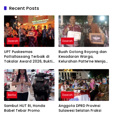
Recent Posts
Daerah
Daerah
UPT Puskesmas
Buah Gotong Royong dan
Pattallassang Terbaik di
Kesadaran Warga,
Takalar Award 2026, Bukti
Kelurahan Patte’ne Menjadi
Komitmen Hadirkan
Bintang Takalar Award
Pelayanan Kesehatan
2026
Berkualitas
Berita
Daerah
Sambut HUT RI, Honda
Anggota DPRD Provinsi
Babel Tebar Promo
Sulawesi Selatan Fraksi