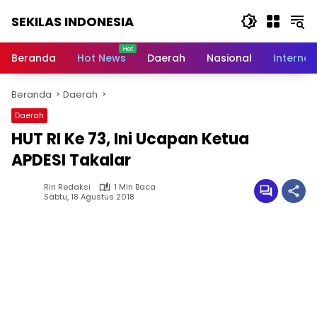
Langsung
SEKILAS INDONESIA
ke
konten
Berita
Terkini,
Beranda
Hot News
Daerah
Nasional
Internas
Breaking
News,
Beranda
Daerah
Latest
World,
Daerah
Headlines,
HUT RI Ke 73, Ini Ucapan Ketua
News
Today
APDESI Takalar
Rin Redaksi
1 Min Baca
Sabtu, 18 Agustus 2018