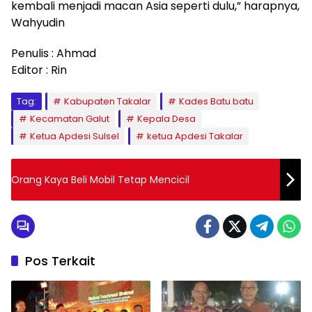
kembali menjadi macan Asia seperti dulu,” harapnya,
Wahyudin
Penulis : Ahmad
Editor : Rin
Tag:
Kabupaten Takalar
Kades Batu batu
Kecamatan Galut
Kepala Desa
Ketua Apdesi Sulsel
ketua Apdesi Takalar
Orang Kaya Beli Mobil Tetap Mencicil
Pos Terkait