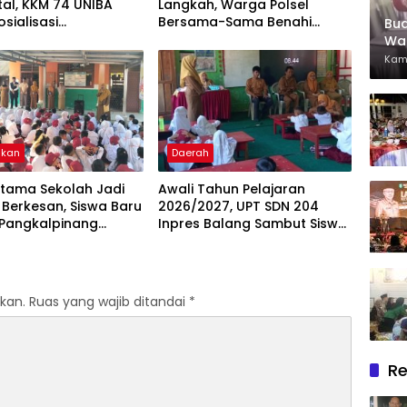
ital, KKM 74 UNIBA
Langkah, Warga Polsel
osialisasi
Bersama-Sama Benahi
Bu
mbangan UMKM
Lapangan Pa’bundukang
War
is Technopreneurship
Sambut HUT RI ke-81
Bin
Kam
ikan
Daerah
rtama Sekolah Jadi
Awali Tahun Pelajaran
Berkesan, Siswa Baru
2026/2027, UPT SDN 204
 Pangkalpinang
Inpres Balang Sambut Siswa
Beradaptasi
Baru dengan MPLS Inspiratif
kan.
Ruas yang wajib ditandai
*
Re