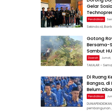
Gelar Sosi
Technopre
Pendidikan
Sen
Sekindo.id, Ba
Gotong Roy
Bersama-S
Sambut HUT
Daerah
Jumat, 
TAKALAR – Sema
Di Ruang K
Bangsa, di
Belum Diba
Pendidikan
Jum
DUNIAPENDIDIKAN
pembangunan…