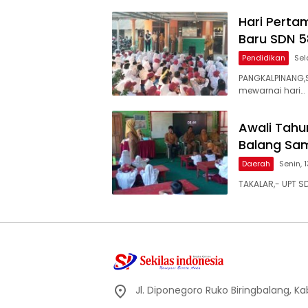
Hari Perta
Baru SDN 5
Pendidikan
Sel
PANGKALPINANG,S
mewarnai hari…
Awali Tahu
Balang Sam
Daerah
Senin, 
TAKALAR,- UPT S
Jl. Diponegoro Ruko Biringbalang, K