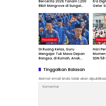
Bercerita 2026 Tanam 1.200
Era Dig
Bibit Mangrove di Sungai
Gelar S
Layang
Penge
Berbas
Pendidikan
Pendid
Di Ruang Kelas, Guru
Hari Pe
Mengajar Tuk Masa Depan
Momen 
Bangsa, di Rumah, Anak
SDN 58
Menunggu Gajinya yang
Cepat 
Belum Dibayar
Tinggalkan Balasan
Alamat email Anda tidak akan dipublikasi