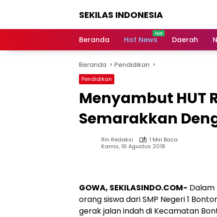
Langsung
SEKILAS INDONESIA
ke
konten
Berita
Terkini,
Beranda
Hot News
Daerah
N
Breaking
News,
Beranda
Pendidikan
Latest
World,
Pendidikan
Headlines,
Menyambut HUT RI
News
Today
Semarakkan Den
Rin Redaksi
1 Min Baca
Kamis, 16 Agustus 2018
GOWA, SEKILASINDO.COM-
Dalam 
orang siswa dari SMP Negeri 1 Bo
gerak jalan indah di Kecamatan B