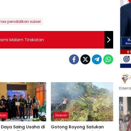
nas pendidikan sulsel
esmi Malam Tirakatan
Daera
ikan
Daerah
 Daya Saing Usaha di
Gotong Royong Satukan