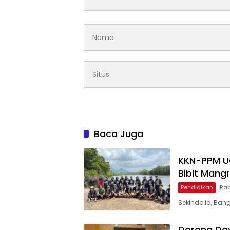
Baca Juga
KKN-PPM U
Bibit Mang
Pendidikan
Rab
Sekindo.id, Ban
Dorong Day