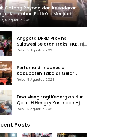
ah Gotong Royong dan Kesadaran
ga, Kelurahan Patte’ne Menjadi
tang Takalar Award 2026
is, 6 Agustus 2026
Anggota DPRD Provinsi
Sulawesi Selatan Fraksi PKB, Hj.
Fadilah Fahriana Hadiri Dan
Rabu, 5 Agustus 2026
Beri Apresiasi : Takalar
Menyalakan Lentera
Pengabdian Melalui Malam
Pertama di Indonesia,
Apresiasi dan Inovasi Award
Kabupaten Takalar Gelar
2026
Malam Apresiasi dan Inovasi
Rabu, 5 Agustus 2026
Award 2026: Panggung
Penghargaan bagi Pelayan
Publik Berprestasi
Doa Mengiringi Kepergian Nur
Qaila, H.Hengky Yasin dan Hj.
Fadilah Fahriana Hadir
Rabu, 5 Agustus 2026
Menguatkan Keluarga
cent Posts