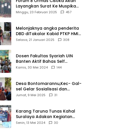
Forum 8 Ormas Cisoka Akan
estasi
Layangkan Surat Ke Muspika
Atas Adanya Kantor Matel di
Minggu, 23 Februari 2025
457
Cisoka
Melonjaknya angka penderita
DBD diTakalar Kabid PTKP HMI
Cab.Takalar angkat bicara
Selasa, 21 Januari 2025
308
Dosen Fakultas Syariah UIN
Banten Aktif Bahas Self
Declare Halal dalam Forum
Kamis, 30 Mei 2024
144
Ijtima Ulama MUI
Desa Bontomarannu,Kec- Gal-
sel Gelar Sosialisasi dan
Bimtek Pemutakhiran Data ID
Jumat, 9 Mei 2025
31
Karang Taruna Tunas Kahal
Suralaya Adakan Kegiatan
Bansos Terhadap Kaum
Senin, 13 Mei 2024
30
Dhuafa dan Anak Yatim-Piatu