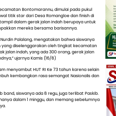
ah Kecamatan Bontomarannu, dimulai pada pukul
wal titik star dari Desa Romangloe dan finish di
tampil dalam gerak jalan indah berupaya untuk
mpakkan mereka bersama barisannya.
 Nurdin Palalang, mengatakan bahwa siswanya
ah yang diselenggarakan oleh tingkat kecamatan
 jalan indah, yang ada 300 orang, gerak jalan
nya,” ujarnya Kamis (16/8)
dalam menyambut HUT RI Ke 73 tahun karena selain
umbuh kembangkan rasa semangat Nasionalis dan
band, siswanya ada 8 regu, juga terlibat Paskib.
n hanya dalam 1 minggu, dan memang sebelumnya
ya.