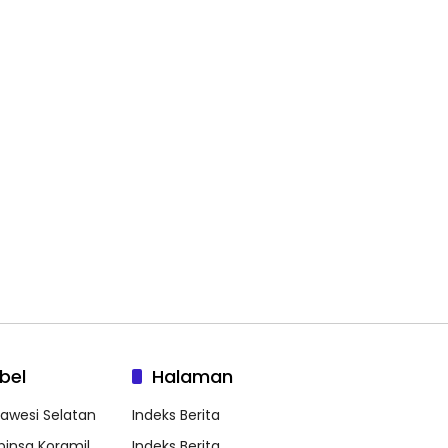
bel
Halaman
lawesi Selatan
Indeks Berita
binsa Koramil
Indeks Berita