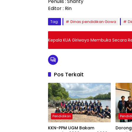
Penulis : Shanty
Editor : Rin
Tag:
Dinas pendidikan Gowa
Di
Kepala KUA Giriwoyo Membuka Secara R
Pos Terkait
Pendidikan
Pendid
KKN-PPM UGM Bakam
Dorong