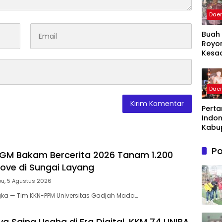
Dae
Buah
Royo
Kesa
Warg
Kelu
Patte
Dae
Menja
Binta
Perta
Takal
Indon
Awar
Kabu
Takal
Gela
Po
GM Bakam Bercerita 2026 Tanam 1.200
Apres
dan I
rove di Sungai Layang
Awar
u, 5 Agustus 2026
Pang
Peng
gka — Tim KKN-PPM Universitas Gadjah Mada…
n bag
Pela
a Saing Usaha di Era Digital, KKM 74 UNIBA
Publi