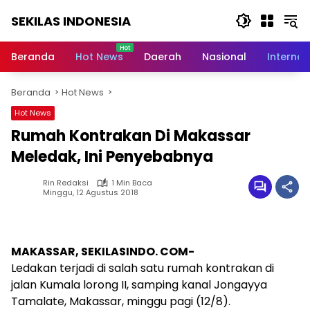
Langsung
SEKILAS INDONESIA
ke
konten
Berita
Terkini,
Beranda
Hot News
Daerah
Nasional
Internas
Breaking
News,
Beranda
Hot News
Latest
World,
Hot News
Headlines,
Rumah Kontrakan Di Makassar
News
Today
Meledak, Ini Penyebabnya
Rin Redaksi
1 Min Baca
Minggu, 12 Agustus 2018
MAKASSAR, SEKILASINDO. COM-
Ledakan terjadi di salah satu rumah kontrakan di
jalan Kumala lorong II, samping kanal Jongayya
Tamalate, Makassar, minggu pagi (12/8).