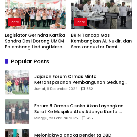
Berita
Berita
Legislator Gerindra Kartika
BRIN Tancap Gas
Sandra Desi Dorong UMKM
Kembangkan AI, Nuklir, dan
Palembang Lindungi Merek
Semikonduktor Demi
Usaha
Dongkrak Ekonomi
Indonesia
Popular Posts
Jajaran Forum Ormas Minta
Ketransparanan Pembangunan Gedung
Damkar Di Kecamatan Cisoka
Jumat, 6 Desember 2024
532
Forum 8 Ormas Cisoka Akan Layangkan
Surat Ke Muspika Atas Adanya Kantor
Matel di Cisoka
Minggu, 23 Februari 2025
457
Melonjaknya angka penderita DBD