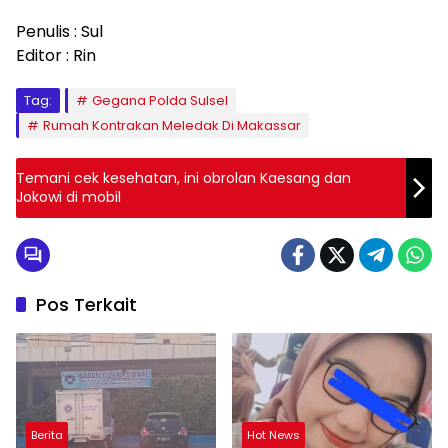
Penulis : Sul
Editor : Rin
Tag:
Gegana Polda Sulsel
Rumah Kontrakan Meledak Di Makassar
Temani cek kesehatan, ini obrolan Kaesang dan
Jokowi di mobil
Pos Terkait
Berita
Hot News