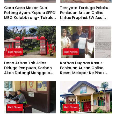
Gara Gara Makan Dua
Ternyata Terduga Pelaku
Potong Ayam, Kepala SPPG
Penipuan Arisan Online
MBG Kalabbirang- Takalar
Lintas Propinsi, SW Asal
Pecat Relawan
Orang Takalar
Hot News
Hot News
Dana Arisan Tak Jelas
Korban Dugaan Kasus
Diduga Penipuan, Korban
Penipuan Arisan Online
Akan Datangi Manggala
Resmi Melapor Ke Pihak
Agni Dops Gowa Minta
Berwajib
Kepala Balai Kehutanan
Bulurokeng Turun Tangan
Hot News
Hot News