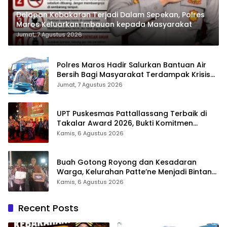
Delapan Kebakaran Terjadi Dalam Sepekan, Polres
Maros Keluarkan Imbauan kepada Masyarakat
Jumat, 7 Agustus 2026
Polres Maros Hadir Salurkan Bantuan Air
Bersih Bagi Masyarakat Terdampak Krisis
Air Bersih Di Maros
Jumat, 7 Agustus 2026
UPT Puskesmas Pattallassang Terbaik di
Takalar Award 2026, Bukti Komitmen
Hadirkan Pelayanan Kesehatan Berkualitas
Kamis, 6 Agustus 2026
Buah Gotong Royong dan Kesadaran
Warga, Kelurahan Patte’ne Menjadi Bintang
Takalar Award 2026
Kamis, 6 Agustus 2026
Recent Posts