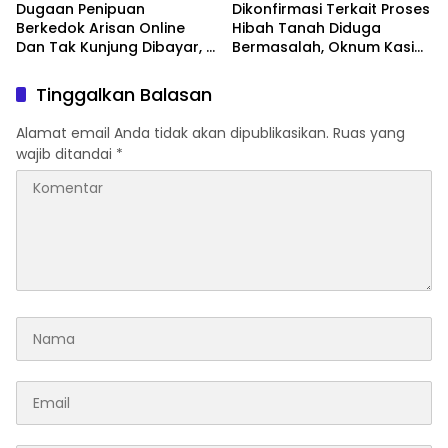
Dugaan Penipuan
Dikonfirmasi Terkait Proses
Berkedok Arisan Online
Hibah Tanah Diduga
Dan Tak Kunjung Dibayar,
Bermasalah, Oknum Kasi
Korban Siap Tempuh Jalur
Pemdes Surulangi: ” Media
Hukum
Resmi Saja Saya tidak
Tinggalkan Balasan
Takut apalagi Media Abal
Abal Seperti Kalian”
Alamat email Anda tidak akan dipublikasikan.
Ruas yang
wajib ditandai
*