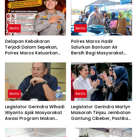
Berita
Berita
Delapan Kebakaran
Polres Maros Hadir
Terjadi Dalam Sepekan,
Salurkan Bantuan Air
Polres Maros Keluarkan
Bersih Bagi Masyarakat
Imbauan kepada
Terdampak Krisis Air Bersih
Masyarakat
Di Maros
Berita
Berita
Legislator Gerindra Wihadi
Legislator Gerindra Marlyn
Wiyanto Ajak Masyarakat
Maisarah Tinjau Jembatan
Awasi Program Makan
Gantung Cibeber, Pastikan
Bergizi Gratis agar Tepat
Aspirasi Warga Terlaksana
Sasaran