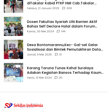
diTakalar Kabid PTKP HMI Cab.Takalar
angkat bicara
Selasa, 21 Januari 2025
308
Dosen Fakultas Syariah UIN Banten Aktif
Bahas Self Declare Halal dalam Forum
Ijtima Ulama MUI
Kamis, 30 Mei 2024
144
Desa Bontomarannu,Kec- Gal-sel Gelar
Sosialisasi dan Bimtek Pemutakhiran Data
ID
Jumat, 9 Mei 2025
31
Karang Taruna Tunas Kahal Suralaya
Adakan Kegiatan Bansos Terhadap Kaum
Dhuafa dan Anak Yatim-Piatu
Senin, 13 Mei 2024
30