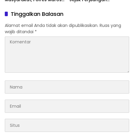
Gelar Razia Operasi Cipta
Ranggong Daeng Romo,
Kondusif
Wabup Takalar: Apresiasi
Tinggalkan Balasan
Bahwa Sejarah Adalah
Warisan yang Tak Ternilai”.
Alamat email Anda tidak akan dipublikasikan.
Ruas yang
wajib ditandai
*