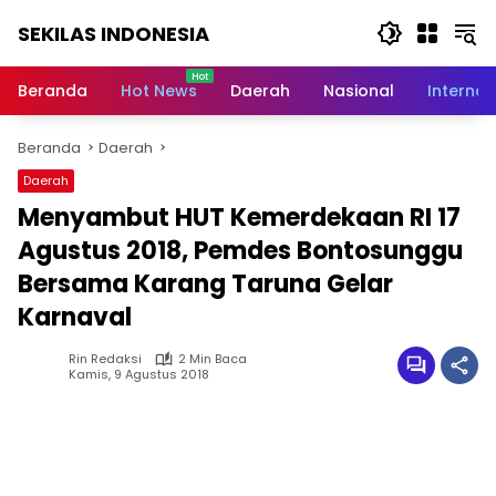
Langsung
SEKILAS INDONESIA
ke
konten
Berita
Terkini,
Beranda
Hot News
Daerah
Nasional
Internas
Breaking
News,
Beranda
Daerah
Latest
World,
Daerah
Headlines,
Menyambut HUT Kemerdekaan RI 17
News
Today
Agustus 2018, Pemdes Bontosunggu
Bersama Karang Taruna Gelar
Karnaval
Rin Redaksi
2 Min Baca
Kamis, 9 Agustus 2018