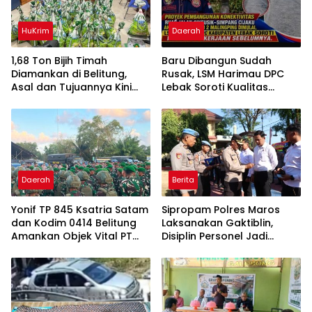
HuKrim
Daerah
1,68 Ton Bijih Timah
Baru Dibangun Sudah
Diamankan di Belitung,
Rusak, LSM Harimau DPC
Asal dan Tujuannya Kini
Lebak Soroti Kualitas
Didalami
Pekerjaan Ruas Jalan
Cikeusik-Simpang Cijaku
Daerah
Berita
Yonif TP 845 Ksatria Satam
Sipropam Polres Maros
dan Kodim 0414 Belitung
Laksanakan Gaktiblin,
Amankan Objek Vital PT
Disiplin Personel Jadi
Timah Saat Aksi
Perhatian
Penambang