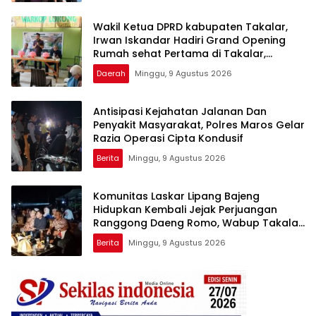
Wakil Ketua DPRD kabupaten Takalar,
Irwan Iskandar Hadiri Grand Opening
Rumah sehat Pertama di Takalar,
Melayani Terapis Gratis untuk Pasien
Daerah
Minggu, 9 Agustus 2026
Dhuafa dan umum.
Antisipasi Kejahatan Jalanan Dan
Penyakit Masyarakat, Polres Maros Gelar
Razia Operasi Cipta Kondusif
Berita
Minggu, 9 Agustus 2026
Komunitas Laskar Lipang Bajeng
Hidupkan Kembali Jejak Perjuangan
Ranggong Daeng Romo, Wabup Takalar:
Apresiasi Bahwa Sejarah Adalah
Berita
Minggu, 9 Agustus 2026
Warisan yang Tak Ternilai”.