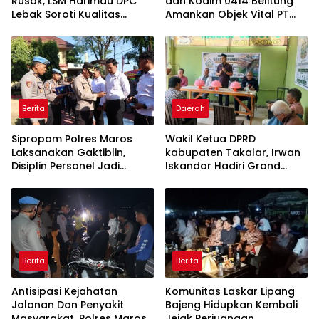
Rusak, LSM Harimau DPC
dan Kodim 0414 Belitung
Lebak Soroti Kualitas
Amankan Objek Vital PT
Pekerjaan Ruas Jalan
Timah Saat Aksi
Cikeusik-Simpang Cijaku
Penambang
Berita
Daerah
Sipropam Polres Maros
Wakil Ketua DPRD
Laksanakan Gaktiblin,
kabupaten Takalar, Irwan
Disiplin Personel Jadi
Iskandar Hadiri Grand
Perhatian
Opening Rumah sehat
Pertama di Takalar,
Melayani Terapis Gratis
untuk Pasien Dhuafa dan
umum.
Berita
Berita
Antisipasi Kejahatan
Komunitas Laskar Lipang
Jalanan Dan Penyakit
Bajeng Hidupkan Kembali
Masyarakat, Polres Maros
Jejak Perjuangan