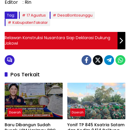
Editor : Rin
Tag:
17 Agustus
DesaBontosunggu
KabupatenTakalar
Relawan Konstruksi Nusantara Siap Deklarasi Dukung
Jokowi
Pos Terkait
Daerah
Daerah
Baru Dibangun Sudah
Yonif TP 845 Ksatria Satam