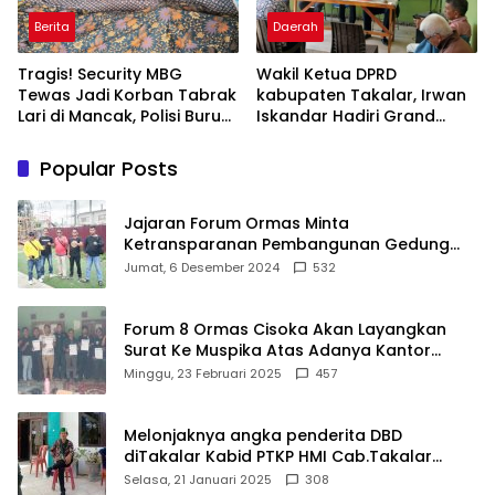
Berita
Daerah
Tragis! Security MBG
Wakil Ketua DPRD
Tewas Jadi Korban Tabrak
kabupaten Takalar, Irwan
Lari di Mancak, Polisi Buru
Iskandar Hadiri Grand
Pengemudi Avanza Atau
Opening Rumah sehat
Kijang Innova
Pertama di Takalar,
Popular Posts
Melayani Terapis Gratis
untuk Pasien Dhuafa dan
umum.
Jajaran Forum Ormas Minta
Ketransparanan Pembangunan Gedung
Damkar Di Kecamatan Cisoka
Jumat, 6 Desember 2024
532
Forum 8 Ormas Cisoka Akan Layangkan
Surat Ke Muspika Atas Adanya Kantor
Matel di Cisoka
Minggu, 23 Februari 2025
457
Melonjaknya angka penderita DBD
diTakalar Kabid PTKP HMI Cab.Takalar
angkat bicara
Selasa, 21 Januari 2025
308