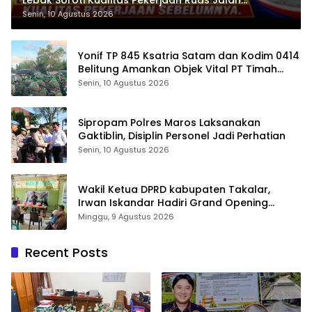
Cikeusik-Simpang Cijaku
Senin, 10 Agustus 2026
Yonif TP 845 Ksatria Satam dan Kodim 0414
Belitung Amankan Objek Vital PT Timah
Saat Aksi Penambang
Senin, 10 Agustus 2026
Sipropam Polres Maros Laksanakan
Gaktiblin, Disiplin Personel Jadi Perhatian
Senin, 10 Agustus 2026
Wakil Ketua DPRD kabupaten Takalar,
Irwan Iskandar Hadiri Grand Opening
Rumah sehat Pertama di Takalar, Melayani
Minggu, 9 Agustus 2026
Terapis Gratis untuk Pasien Dhuafa dan
umum.
Recent Posts