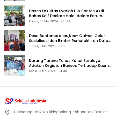
Dosen Fakultas Syariah UIN Banten Aktif
Bahas Self Declare Halal dalam Forum
Ijtima Ulama MUI
Kamis, 30 Mei 2024
144
Desa Bontomarannu,Kec- Gal-sel Gelar
Sosialisasi dan Bimtek Pemutakhiran Data
ID
Jumat, 9 Mei 2025
31
Karang Taruna Tunas Kahal Suralaya
Adakan Kegiatan Bansos Terhadap Kaum
Dhuafa dan Anak Yatim-Piatu
Senin, 13 Mei 2024
30
Jl. Diponegoro Ruko Biringbalang, Kabupaten Takalar