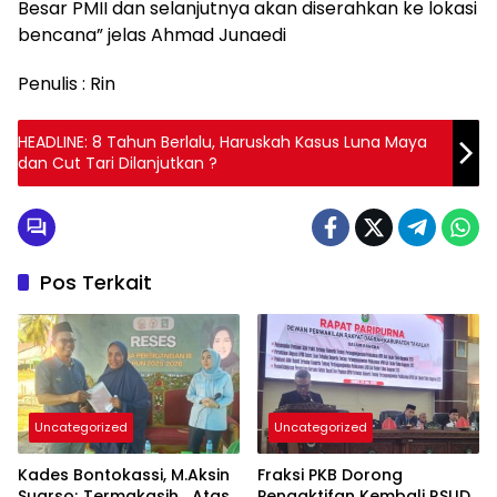
Besar PMII dan selanjutnya akan diserahkan ke lokasi
bencana” jelas Ahmad Junaedi
Penulis : Rin
HEADLINE: 8 Tahun Berlalu, Haruskah Kasus Luna Maya
dan Cut Tari Dilanjutkan ?
Pos Terkait
Uncategorized
Uncategorized
Kades Bontokassi, M.Aksin
Fraksi PKB Dorong
Suarso; Termakasih Atas
Pengaktifan Kembali RSUD