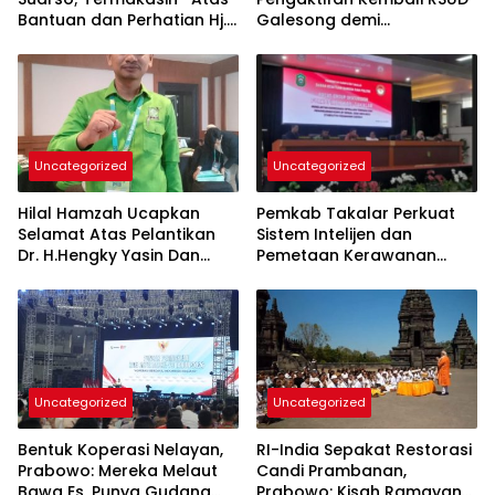
Bantuan dan Perhatian Hj.
Galesong demi
Fadilah Fahriana Untuk
Peningkatan Layanan
Warganya
Kesehatan Masyarakat
Uncategorized
Uncategorized
Hilal Hamzah Ucapkan
Pemkab Takalar Perkuat
Selamat Atas Pelantikan
Sistem Intelijen dan
Dr. H.Hengky Yasin Dan
Pemetaan Kerawanan
Hj.Fadilah Fahriana, Ketua
Demi Keamanan Daerah
DPC PKB Takalar dan Ketua
DPW PB Prov- Sulsel
Uncategorized
Uncategorized
Bentuk Koperasi Nelayan,
RI-India Sepakat Restorasi
Prabowo: Mereka Melaut
Candi Prambanan,
Bawa Es, Punya Gudang
Prabowo: Kisah Ramayana