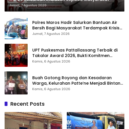
Jumat, 7 Agustus 2026
Polres Maros Hadir Salurkan Bantuan Air
Bersih Bagi Masyarakat Terdampak Krisis
Air Bersih Di Maros
Jumat, 7 Agustus 2026
UPT Puskesmas Pattallassang Terbaik di
Takalar Award 2026, Bukti Komitmen
Hadirkan Pelayanan Kesehatan Berkualitas
Kamis, 6 Agustus 2026
Buah Gotong Royong dan Kesadaran
Warga, Kelurahan Patte’ne Menjadi Bintang
Takalar Award 2026
Kamis, 6 Agustus 2026
Recent Posts