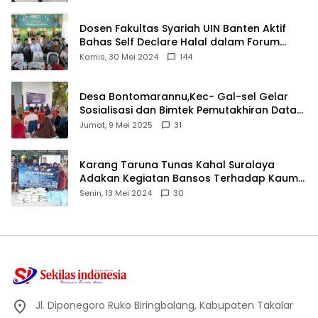
Dosen Fakultas Syariah UIN Banten Aktif
Bahas Self Declare Halal dalam Forum
Ijtima Ulama MUI
Kamis, 30 Mei 2024
144
Desa Bontomarannu,Kec- Gal-sel Gelar
Sosialisasi dan Bimtek Pemutakhiran Data
ID
Jumat, 9 Mei 2025
31
Karang Taruna Tunas Kahal Suralaya
Adakan Kegiatan Bansos Terhadap Kaum
Dhuafa dan Anak Yatim-Piatu
Senin, 13 Mei 2024
30
Jl. Diponegoro Ruko Biringbalang, Kabupaten Takalar