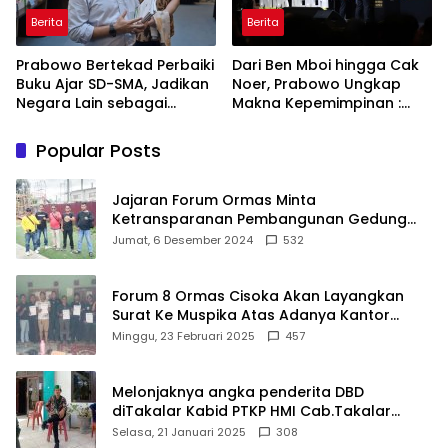
Berita
Berita
Prabowo Bertekad Perbaiki
Dari Ben Mboi hingga Cak
Buku Ajar SD-SMA, Jadikan
Noer, Prabowo Ungkap
Negara Lain sebagai
Makna Kepemimpinan :
Referensi
Bekerja, Cintai Rakyat &
Gunakan Akal Sehat
Popular Posts
Jajaran Forum Ormas Minta
Ketransparanan Pembangunan Gedung
Damkar Di Kecamatan Cisoka
Jumat, 6 Desember 2024
532
Forum 8 Ormas Cisoka Akan Layangkan
Surat Ke Muspika Atas Adanya Kantor
Matel di Cisoka
Minggu, 23 Februari 2025
457
Melonjaknya angka penderita DBD
diTakalar Kabid PTKP HMI Cab.Takalar
angkat bicara
Selasa, 21 Januari 2025
308