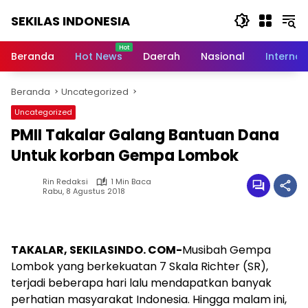
Langsung
SEKILAS INDONESIA
ke
konten
Berita
Terkini,
Beranda
Hot News
Daerah
Nasional
Internas
Breaking
News,
Beranda
Uncategorized
Latest
World,
Uncategorized
Headlines,
PMII Takalar Galang Bantuan Dana
News
Today
Untuk korban Gempa Lombok
Rin Redaksi
1 Min Baca
Rabu, 8 Agustus 2018
TAKALAR, SEKILASINDO. COM-
Musibah Gempa
Lombok yang berkekuatan 7 Skala Richter (SR),
terjadi beberapa hari lalu mendapatkan banyak
perhatian masyarakat Indonesia. Hingga malam ini,