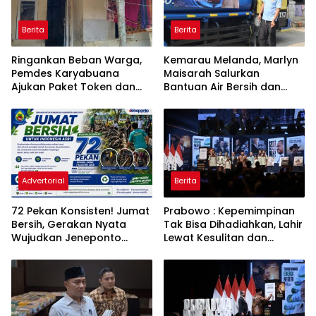
Berita
Berita
Ringankan Beban Warga,
Kemarau Melanda, Marlyn
Pemdes Karyabuana
Maisarah Salurkan
Ajukan Paket Token dan
Bantuan Air Bersih dan
Penurunan Daya Listrik ke
Toren untuk Warga
PLN
Babakan Madang
Advertorial
Berita
72 Pekan Konsisten! Jumat
Prabowo : Kepemimpinan
Bersih, Gerakan Nyata
Tak Bisa Dihadiahkan, Lahir
Wujudkan Jeneponto
Lewat Kesulitan dan
Bahagia dan Lingkungan
Keberanian
ASRI