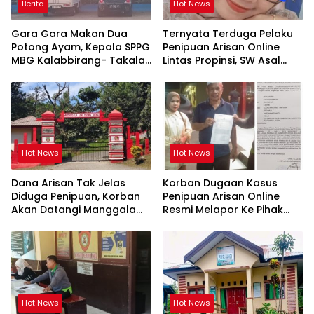
Berita
Hot News
Gara Gara Makan Dua
Ternyata Terduga Pelaku
Potong Ayam, Kepala SPPG
Penipuan Arisan Online
MBG Kalabbirang- Takalar
Lintas Propinsi, SW Asal
Pecat Relawan
Orang Takalar
Hot News
Hot News
Dana Arisan Tak Jelas
Korban Dugaan Kasus
Diduga Penipuan, Korban
Penipuan Arisan Online
Akan Datangi Manggala
Resmi Melapor Ke Pihak
Agni Dops Gowa Minta
Berwajib
Kepala Balai Kehutanan
Bulurokeng Turun Tangan
Hot News
Hot News