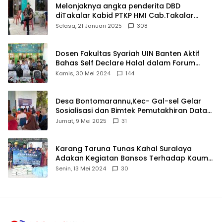
Melonjaknya angka penderita DBD
diTakalar Kabid PTKP HMI Cab.Takalar
angkat bicara
Selasa, 21 Januari 2025
308
Dosen Fakultas Syariah UIN Banten Aktif
Bahas Self Declare Halal dalam Forum
Ijtima Ulama MUI
Kamis, 30 Mei 2024
144
Desa Bontomarannu,Kec- Gal-sel Gelar
Sosialisasi dan Bimtek Pemutakhiran Data
ID
Jumat, 9 Mei 2025
31
Karang Taruna Tunas Kahal Suralaya
Adakan Kegiatan Bansos Terhadap Kaum
Dhuafa dan Anak Yatim-Piatu
Senin, 13 Mei 2024
30