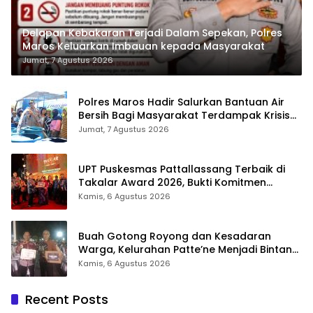
Delapan Kebakaran Terjadi Dalam Sepekan, Polres
Maros Keluarkan Imbauan kepada Masyarakat
Jumat, 7 Agustus 2026
Polres Maros Hadir Salurkan Bantuan Air
Bersih Bagi Masyarakat Terdampak Krisis
Air Bersih Di Maros
Jumat, 7 Agustus 2026
UPT Puskesmas Pattallassang Terbaik di
Takalar Award 2026, Bukti Komitmen
Hadirkan Pelayanan Kesehatan Berkualitas
Kamis, 6 Agustus 2026
Buah Gotong Royong dan Kesadaran
Warga, Kelurahan Patte’ne Menjadi Bintang
Takalar Award 2026
Kamis, 6 Agustus 2026
Recent Posts