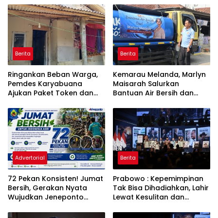
Berita
Berita
Ringankan Beban Warga,
Kemarau Melanda, Marlyn
Pemdes Karyabuana
Maisarah Salurkan
Ajukan Paket Token dan
Bantuan Air Bersih dan
Penurunan Daya Listrik ke
Toren untuk Warga
PLN
Babakan Madang
Advertorial
Berita
72 Pekan Konsisten! Jumat
Prabowo : Kepemimpinan
Bersih, Gerakan Nyata
Tak Bisa Dihadiahkan, Lahir
Wujudkan Jeneponto
Lewat Kesulitan dan
Bahagia dan Lingkungan
Keberanian
ASRI