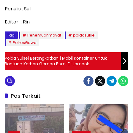
Penulis : Sul
Editor : Rin
Tag:
Penemuanmayat
poldasulsel
PolresGowa
Polda Sulsel Berangkatkan 1 Mobil Kontainer Untuk
Bantuan Korban Gempa Bumi Di Lombok
Pos Terkait