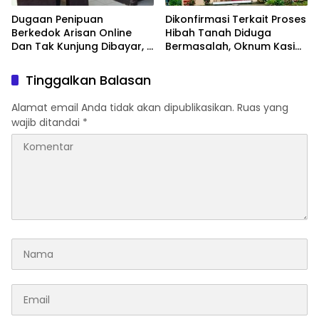
Dugaan Penipuan
Dikonfirmasi Terkait Proses
Berkedok Arisan Online
Hibah Tanah Diduga
Dan Tak Kunjung Dibayar,
Bermasalah, Oknum Kasi
Korban Siap Tempuh Jalur
Pemdes Surulangi: ” Media
Hukum
Resmi Saja Saya tidak
Tinggalkan Balasan
Takut apalagi Media Abal
Abal Seperti Kalian”
Alamat email Anda tidak akan dipublikasikan.
Ruas yang
wajib ditandai
*