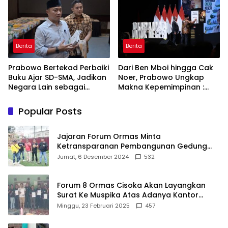
Berita
Berita
Prabowo Bertekad Perbaiki
Dari Ben Mboi hingga Cak
Buku Ajar SD-SMA, Jadikan
Noer, Prabowo Ungkap
Negara Lain sebagai
Makna Kepemimpinan :
Referensi
Bekerja, Cintai Rakyat &
Gunakan Akal Sehat
Popular Posts
Jajaran Forum Ormas Minta
Ketransparanan Pembangunan Gedung
Damkar Di Kecamatan Cisoka
Jumat, 6 Desember 2024
532
Forum 8 Ormas Cisoka Akan Layangkan
Surat Ke Muspika Atas Adanya Kantor
Matel di Cisoka
Minggu, 23 Februari 2025
457