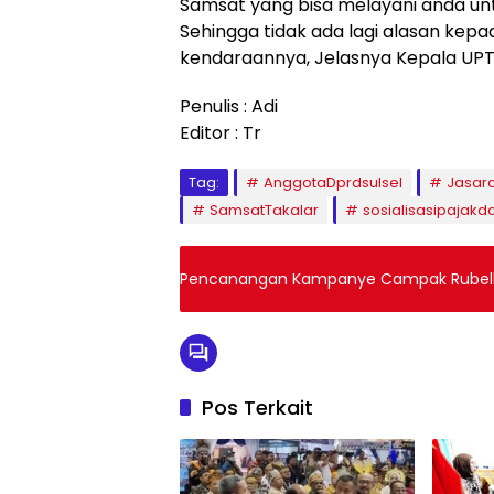
Samsat yang bisa melayani anda u
Sehingga tidak ada lagi alasan kep
kendaraannya, Jelasnya Kepala UPT
Penulis : Adi
Editor : Tr
Tag:
AnggotaDprdsulsel
Jasara
SamsatTakalar
sosialisasipajakd
Pencanangan Kampanye Campak Rubella T
Pos Terkait