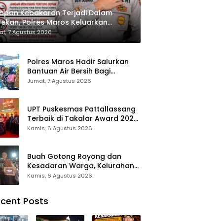
apan Kebakaran Terjadi Dalam
ekan, Polres Maros Keluarkan
bauan kepada Masyarakat
t, 7 Agustus 2026
Polres Maros Hadir Salurkan
Bantuan Air Bersih Bagi
Masyarakat Terdampak Krisis
Jumat, 7 Agustus 2026
Air Bersih Di Maros
UPT Puskesmas Pattallassang
Terbaik di Takalar Award 2026,
Bukti Komitmen Hadirkan
Kamis, 6 Agustus 2026
Pelayanan Kesehatan
Berkualitas
Buah Gotong Royong dan
Kesadaran Warga, Kelurahan
Patte’ne Menjadi Bintang
Kamis, 6 Agustus 2026
Takalar Award 2026
cent Posts