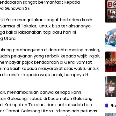
kendaaaran sangat bermanfaat kepada
Del
ya Gunawan SE.
Sep
Im
Juma
gki Yasin mengatakan sangat berterima kasih
Samsat di Takalar, untuk bisa terlaksananya
ga kali di laksanakan, tapi baru hari ini
g Utara.
dukung pembangunan di daerahta masing masing,
ah pelayanan yang terbaik kepada wajib Pajak,
a membayar pajak kendaaraan di Gerai Samsat
rima kasih kepada masyarakat atas waktu untuk
a ditransfer kepada wajib pajak, harapnya H.
opyan, menambahkan bahwa kenapa kami
atan Galesong, sebab di Kecamatan Galesong
 Kabupaten Takalar, dan saat ini sudah bisa
Re
or Camat Galesong Utara, “disana ada petugas