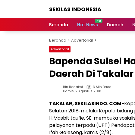
Langsung
SEKILAS INDONESIA
ke
konten
Berita
Terkini,
Beranda
Hot News
Daerah
N
Breaking
News,
Beranda
Advertorial
Latest
World,
Advertorial
Headlines,
Bapenda Sulsel Had
News
Today
Daerah Di Takalar
Rin Redaksi
3 Min Baca
Kamis, 2 Agustus 2018
TAKALAR, SEKILASINDO. COM-
Kepa
Selatan 2018, melalui Kepala bida
H.Masbit taufie, SE, membuka sosiali
pelayanan terpadu (UPT) Pendapata
Ifah Galesong, kamis (2/8).