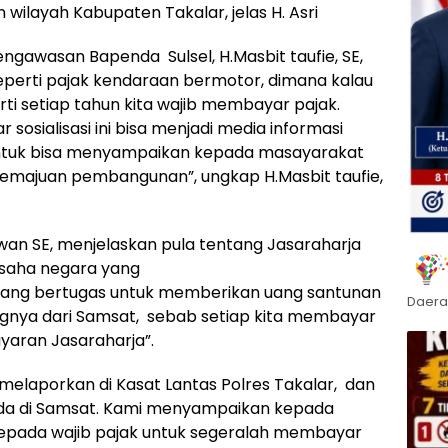
 wilayah Kabupaten Takalar, jelas H. Asri
gawasan Bapenda Sulsel, H.Masbit taufie, SE,
perti pajak kendaraan bermotor, dimana kalau
rti setiap tahun kita wajib membayar pajak.
sosialisasi ini bisa menjadi media informasi
 untuk bisa menyampaikan kepada masayarakat
kemajuan pembangunan”, ungkap H.Masbit taufie,
wan SE, menjelaskan pula tentang Jasaraharja
usaha negara yang
yang bertugas untuk memberikan uang santunan
Daera
ngnya dari Samsat, sebab setiap kita membayar
yaran Jasaraharja”.
 melaporkan di Kasat Lantas Polres Takalar, dan
ada di Samsat. Kami menyampaikan kepada
epada wajib pajak untuk segeralah membayar