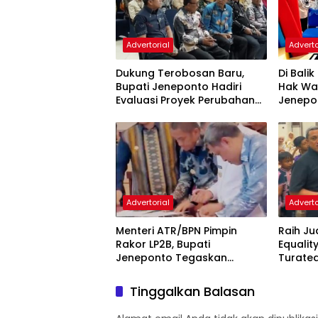
Advertorial
Adverto
Dukung Terobosan Baru,
Di Bali
Bupati Jeneponto Hadiri
Hak War
Evaluasi Proyek Perubahan
Jenepo
PKN Tingkat II di Makassar
Kualita
Admini
Advertorial
Adverto
Menteri ATR/BPN Pimpin
Raih Ju
Rakor LP2B, Bupati
Equalit
Jeneponto Tegaskan
Turatea
Komitmen Lindungi Lahan
Bupati
Pertanian
Tinggalkan Balasan