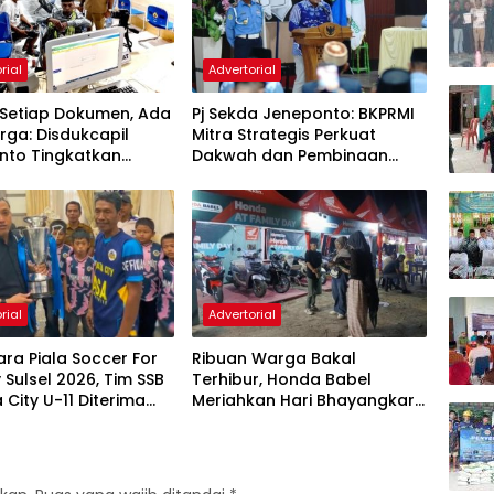
rial
Advertorial
k Setiap Dokumen, Ada
Pj Sekda Jeneponto: BKPRMI
ga: Disdukcapil
Mitra Strategis Perkuat
nto Tingkatkan
Dakwah dan Pembinaan
s Layanan
Generasi Muda
strasi Kependudukan
rial
Advertorial
ara Piala Soccer For
Ribuan Warga Bakal
y Sulsel 2026, Tim SSB
Terhibur, Honda Babel
 City U-11 Diterima
Meriahkan Hari Bhayangkara
 Jeneponto
ke-80 Bersama Ndarboy
Genk