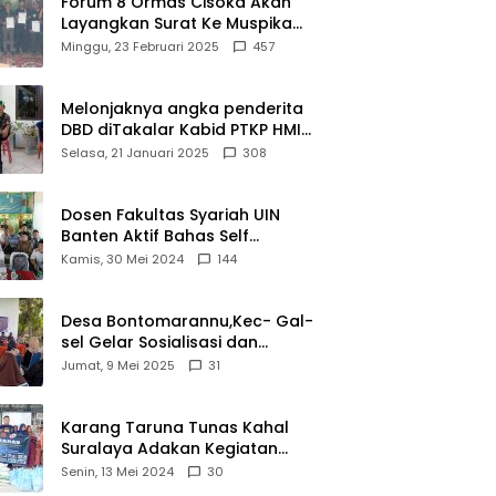
Forum 8 Ormas Cisoka Akan
Layangkan Surat Ke Muspika
Atas Adanya Kantor Matel di
Minggu, 23 Februari 2025
457
Cisoka
Melonjaknya angka penderita
DBD diTakalar Kabid PTKP HMI
Cab.Takalar angkat bicara
Selasa, 21 Januari 2025
308
Dosen Fakultas Syariah UIN
Banten Aktif Bahas Self
Declare Halal dalam Forum
Kamis, 30 Mei 2024
144
Ijtima Ulama MUI
Desa Bontomarannu,Kec- Gal-
sel Gelar Sosialisasi dan
Bimtek Pemutakhiran Data ID
Jumat, 9 Mei 2025
31
Karang Taruna Tunas Kahal
Suralaya Adakan Kegiatan
Bansos Terhadap Kaum
Senin, 13 Mei 2024
30
Dhuafa dan Anak Yatim-Piatu