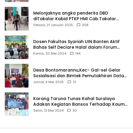
Melonjaknya angka penderita DBD
diTakalar Kabid PTKP HMI Cab.Takalar
angkat bicara
Selasa, 21 Januari 2025
308
Dosen Fakultas Syariah UIN Banten Aktif
Bahas Self Declare Halal dalam Forum
Ijtima Ulama MUI
Kamis, 30 Mei 2024
144
Desa Bontomarannu,Kec- Gal-sel Gelar
Sosialisasi dan Bimtek Pemutakhiran Data
ID
Jumat, 9 Mei 2025
31
Karang Taruna Tunas Kahal Suralaya
Adakan Kegiatan Bansos Terhadap Kaum
Dhuafa dan Anak Yatim-Piatu
Senin, 13 Mei 2024
30