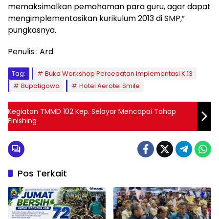
memaksimalkan pemahaman para guru, agar dapat
mengimplementasikan kurikulum 2013 di SMP,”
pungkasnya.
Penulis : Ard
Tag:
Buka Workshop Percepatan Implementasi K.13
Bupatigowa
Hotel Aerotel Smile
Kegiatan TMMD 102 Kep. Selayar Mencapai Tahap
Finishing
Pos Terkait