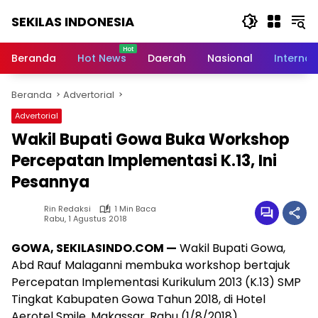
Langsung
SEKILAS INDONESIA
ke
konten
Berita
Terkini,
Beranda
Hot News
Daerah
Nasional
Internas
Breaking
News,
Beranda
Advertorial
Latest
World,
Advertorial
Headlines,
Wakil Bupati Gowa Buka Workshop
News
Today
Percepatan Implementasi K.13, Ini
Pesannya
Rin Redaksi
1 Min Baca
Rabu, 1 Agustus 2018
GOWA, SEKILASINDO.COM —
Wakil Bupati Gowa,
Abd Rauf Malaganni membuka workshop bertajuk
Percepatan Implementasi Kurikulum 2013 (K.13) SMP
Tingkat Kabupaten Gowa Tahun 2018, di Hotel
Aerotel Smile, Makassar, Rabu (1/8/2018).