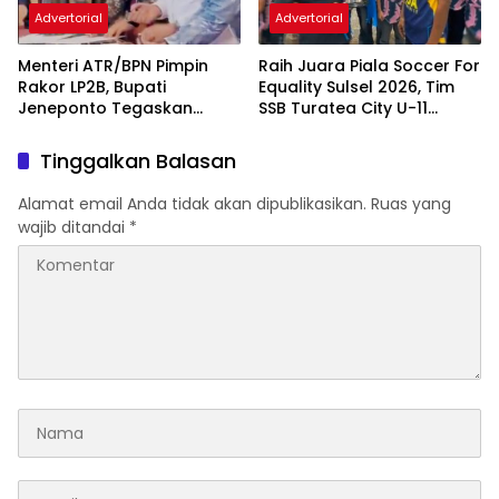
Advertorial
Advertorial
Menteri ATR/BPN Pimpin
Raih Juara Piala Soccer For
Rakor LP2B, Bupati
Equality Sulsel 2026, Tim
Jeneponto Tegaskan
SSB Turatea City U-11
Komitmen Lindungi Lahan
Diterima Bupati Jeneponto
Pertanian
Tinggalkan Balasan
Alamat email Anda tidak akan dipublikasikan.
Ruas yang
wajib ditandai
*