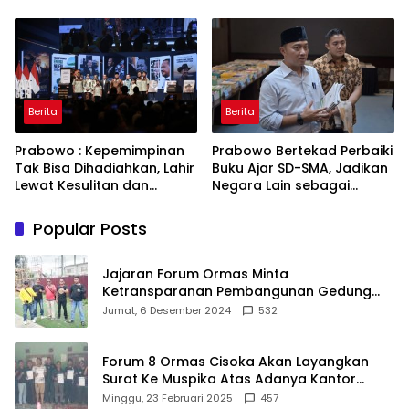
Toren untuk Warga
Bahagia dan Lingkungan
Babakan Madang
ASRI
Berita
Berita
Prabowo : Kepemimpinan
Prabowo Bertekad Perbaiki
Tak Bisa Dihadiahkan, Lahir
Buku Ajar SD-SMA, Jadikan
Lewat Kesulitan dan
Negara Lain sebagai
Keberanian
Referensi
Popular Posts
Jajaran Forum Ormas Minta
Ketransparanan Pembangunan Gedung
Damkar Di Kecamatan Cisoka
Jumat, 6 Desember 2024
532
Forum 8 Ormas Cisoka Akan Layangkan
Surat Ke Muspika Atas Adanya Kantor
Matel di Cisoka
Minggu, 23 Februari 2025
457