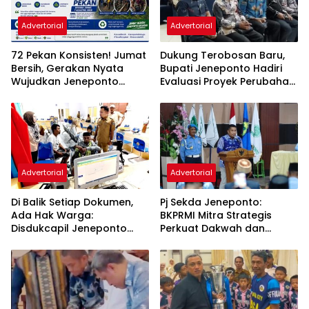
Advertorial
Advertorial
72 Pekan Konsisten! Jumat
Dukung Terobosan Baru,
Bersih, Gerakan Nyata
Bupati Jeneponto Hadiri
Wujudkan Jeneponto
Evaluasi Proyek Perubahan
Bahagia dan Lingkungan
PKN Tingkat II di Makassar
ASRI
Advertorial
Advertorial
Di Balik Setiap Dokumen,
Pj Sekda Jeneponto:
Ada Hak Warga:
BKPRMI Mitra Strategis
Disdukcapil Jeneponto
Perkuat Dakwah dan
Tingkatkan Kualitas
Pembinaan Generasi Muda
Layanan Administrasi
Kependudukan