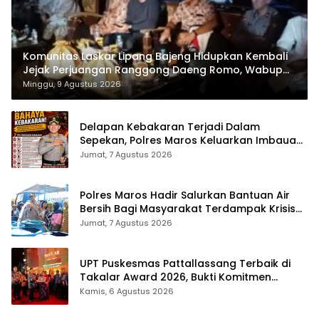
Komunitas Laskar Lipang Bajeng Hidupkan Kembali
Jejak Perjuangan Ranggong Daeng Romo, Wabup
Takalar: Apresiasi Bahwa Sejarah Adalah Warisan
Minggu, 9 Agustus 2026
yang Tak Ternilai”.
Delapan Kebakaran Terjadi Dalam
Sepekan, Polres Maros Keluarkan Imbauan
kepada Masyarakat
Jumat, 7 Agustus 2026
Polres Maros Hadir Salurkan Bantuan Air
Bersih Bagi Masyarakat Terdampak Krisis
Air Bersih Di Maros
Jumat, 7 Agustus 2026
UPT Puskesmas Pattallassang Terbaik di
Takalar Award 2026, Bukti Komitmen
Hadirkan Pelayanan Kesehatan Berkualitas
Kamis, 6 Agustus 2026