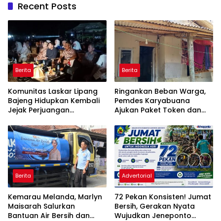
Recent Posts
Berita
Berita
Komunitas Laskar Lipang
Ringankan Beban Warga,
Bajeng Hidupkan Kembali
Pemdes Karyabuana
Jejak Perjuangan
Ajukan Paket Token dan
Ranggong Daeng Romo,
Penurunan Daya Listrik ke
Wabup Takalar: Apresiasi
PLN
Bahwa Sejarah Adalah
Warisan yang Tak Ternilai”.
Berita
Advertorial
Kemarau Melanda, Marlyn
72 Pekan Konsisten! Jumat
Maisarah Salurkan
Bersih, Gerakan Nyata
Bantuan Air Bersih dan
Wujudkan Jeneponto