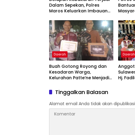
Dalam Sepekan, Polres
Bantuan
Maros Keluarkan Imbauan
Masyar
kepada Masyarakat
Krisis A
Daerah
Daera
Buah Gotong Royong dan
Anggota
Kesadaran Warga,
Sulawes
Kelurahan Patte’ne Menjadi
Hj. Fadi
Bintang Takalar Award 2026
Dan Ber
Menyal
Tinggalkan Balasan
Pengab
Apresia
Alamat email Anda tidak akan dipublikasi
2026