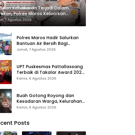
apan Kebakaran Terjadi Dalam
ekan, Polres Maros Keluarkan
bauan kepada Masyarakat
t, 7 Agustus 2026
Polres Maros Hadir Salurkan
Bantuan Air Bersih Bagi
Masyarakat Terdampak Krisis
Jumat, 7 Agustus 2026
Air Bersih Di Maros
UPT Puskesmas Pattallassang
Terbaik di Takalar Award 2026,
Bukti Komitmen Hadirkan
Kamis, 6 Agustus 2026
Pelayanan Kesehatan
Berkualitas
Buah Gotong Royong dan
Kesadaran Warga, Kelurahan
Patte’ne Menjadi Bintang
Kamis, 6 Agustus 2026
Takalar Award 2026
cent Posts