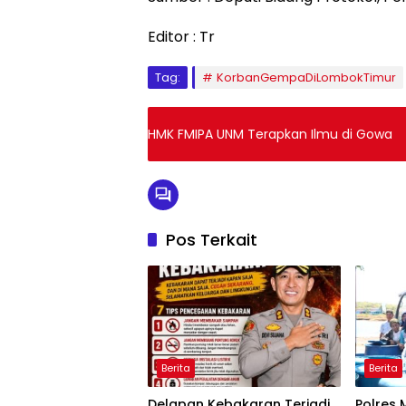
Editor : Tr
Tag:
KorbanGempaDiLombokTimur
HMK FMIPA UNM Terapkan Ilmu di Gowa
Pos Terkait
Berita
Berita
Delapan Kebakaran Terjadi
Polres 