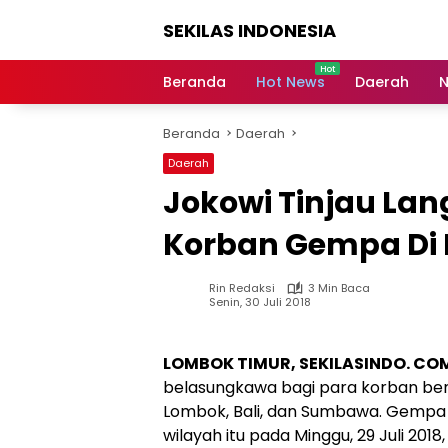
Langsung
SEKILAS INDONESIA
ke
konten
Berita
Terkini,
Beranda
Hot News
Daerah
N
Breaking
News,
Beranda
Daerah
Latest
World,
Daerah
Headlines,
Jokowi Tinjau L
News
Today
Korban Gempa Di
Rin Redaksi
3 Min Baca
Senin, 30 Juli 2018
LOMBOK TIMUR, SEKILASINDO. CO
belasungkawa bagi para korban b
Lombok, Bali, dan Sumbawa. Gempa
wilayah itu pada Minggu, 29 Juli 2018,