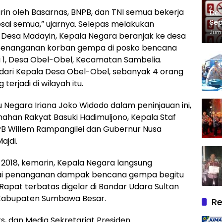
arin oleh Basarnas, BNPB, dan TNI semua bekerja
Del
Sep
sai semua,” ujarnya. Selepas melakukan
Im
Juma
Desa Madayin, Kepala Negara beranjak ke desa
 penanganan korban gempa di posko bencana
i 1, Desa Obel-Obel, Kecamatan Sambelia.
dari Kepala Desa Obel-Obel, sebanyak 4 orang
erjadi di wilayah itu.
 Negara Iriana Joko Widodo dalam peninjauan ini,
han Rakyat Basuki Hadimuljono, Kepala Staf
B Willem Rampangilei dan Gubernur Nusa
ajdi.
i 2018, kemarin, Kepala Negara langsung
ai penanganan dampak bencana gempa begitu
Rapat terbatas digelar di Bandar Udara Sultan
abupaten Sumbawa Besar.
Re
rs, dan Media Sekretariat Presiden