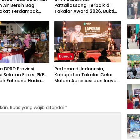
 Air Bersih Bagi
Pattallassang Terbaik di
akat Terdampak
Takalar Award 2026, Bukti
ir Bersih Di Maros
Komitmen Hadirkan
Pelayanan Kesehatan
Berkualitas
h
Daerah
 DPRD Provinsi
Pertama di Indonesia,
i Selatan Fraksi PKB,
Kabupaten Takalar Gelar
lah Fahriana Hadiri
Malam Apresiasi dan Inovasi
i Apresiasi : Takalar
Award 2026: Panggung
akan Lentera
Penghargaan bagi Pelayan
dian Melalui Malam
Publik Berprestasi
si dan Inovasi Award
kan.
Ruas yang wajib ditandai
*