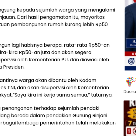
ngsung kepada sejumlah warga yang mengalami
jauan. Dari hasil pengamatan itu, mayoritas
tuan pembangunan rumah kurang lebih Rp50
ngun lagi habisnya berapa, rata-rata Rp50-an
kira-kira Rp50-an juta dan akan segera
supervisi oleh Kementerian PU, dan diawasi oleh
a Presiden.
nantinya warga akan dibantu oleh Kodam
s TNI, dan akan disupervisi oleh Kementerian
Daera
t.”Saya kira ini kerja sama semua,” tuturnya.
 penanganan terhadap sejumlah pendaki
dang berada dalam pendakian Gunung Rinjani
 berbagai lembaga pemerintahan telah melakukan