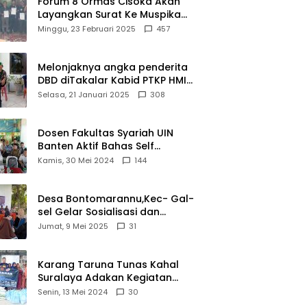
Forum 8 Ormas Cisoka Akan
Layangkan Surat Ke Muspika
Atas Adanya Kantor Matel di
Minggu, 23 Februari 2025
457
Cisoka
Melonjaknya angka penderita
DBD diTakalar Kabid PTKP HMI
Cab.Takalar angkat bicara
Selasa, 21 Januari 2025
308
Dosen Fakultas Syariah UIN
Banten Aktif Bahas Self
Declare Halal dalam Forum
Kamis, 30 Mei 2024
144
Ijtima Ulama MUI
Desa Bontomarannu,Kec- Gal-
sel Gelar Sosialisasi dan
Bimtek Pemutakhiran Data ID
Jumat, 9 Mei 2025
31
Karang Taruna Tunas Kahal
Suralaya Adakan Kegiatan
Bansos Terhadap Kaum
Senin, 13 Mei 2024
30
Dhuafa dan Anak Yatim-Piatu